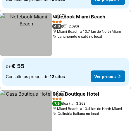
Notebook Miami Beach
Partilhar
Adicionar aos favoritos
Ver
3 Estrelas
4,6
2.696
Miami Beach, a 10.7 km de North Miami
Lanchonete e café no local
Ver preços
€ 55
De
Consulte os preços de
12 sites
Ver preços
Casa Boutique Hotel
Partilhar
Adicionar aos favoritos
Ver p
3 Estrelas
7,9
Boa
3.268
Miami Beach, a 13.4 km de North Miami
Culinária italiana no local
Ver preços