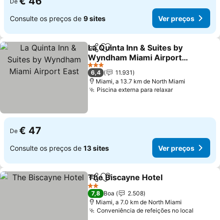
€ 46
De
Consulte os preços de
9 sites
Ver preços
La Quinta Inn & Suites by
Partilhar
Adicionar aos favoritos
Wyndham Miami Airport
East
Ver preços
3 Estrelas
6,4
11.931
Miami, a 13.7 km de North Miami
Piscina externa para relaxar
Ver preços
€ 47
De
Consulte os preços de
13 sites
Ver preços
The Biscayne Hotel
Partilhar
Adicionar aos favoritos
Ver pr
2 Estrelas
7,8
Boa
2.508
Miami, a 7.0 km de North Miami
Conveniência de refeições no local
Ver pr