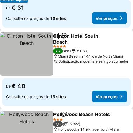
€ 31
De
Consulte os preços de
16 sites
Ver preços
Clinton Hotel South
Partilhar
Adicionar aos favoritos
Beach
Ver preços
4 Estrelas
7,7
Boa
5.030
Miami Beach, a 14.1 km de North Miami
Sofisticação moderna e serviço acolhedor
Ve
€ 40
De
Consulte os preços de
13 sites
Ver preços
Hollywood Beach Hotels
Partilhar
Adicionar aos favoritos
V
3 Estrelas
7,3
5.827
Hollywood, a 14.9 km de North Miami