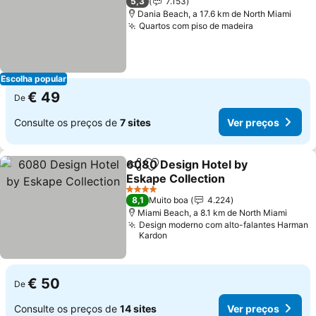
5,3
7.153
Dania Beach, a 17.6 km de North Miami
Quartos com piso de madeira
Ver preços
Escolha popular
€ 49
De
Consulte os preços de
7 sites
Ver preços
6080 Design Hotel by
Partilhar
Adicionar aos favoritos
Eskape Collection
Ver preços
4 Estrelas
8,1
Muito boa
4.224
Miami Beach, a 8.1 km de North Miami
Design moderno com alto-falantes Harman
Kardon
€ 50
De
Consulte os preços de
14 sites
Ver preços