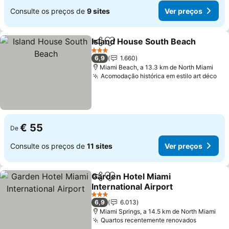
Consulte os preços de
9 sites
Ver preços
Island House South Beach
Partilhar
Adicionar aos favoritos
3 Estrelas
6,9
1.660
Miami Beach, a 13.3 km de North Miami
Acomodação histórica em estilo art déco
Ver
€ 55
De
Consulte os preços de
11 sites
Ver preços
Garden Hotel Miami
Partilhar
Adicionar aos favoritos
International Airport
Ver preços
3 Estrelas
6,9
6.013
Miami Springs, a 14.5 km de North Miami
Quartos recentemente renovados
Ver pre