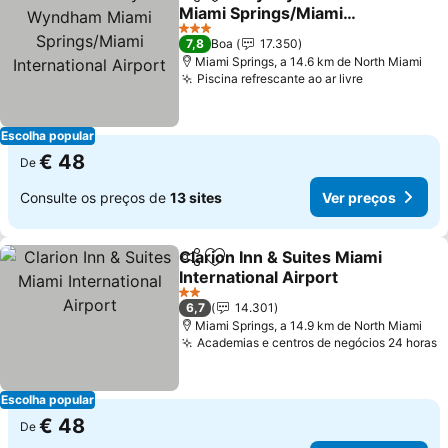
Partilhar
Adicionar aos favoritos
Miami Springs/Miami
International Airport
Ver preços
3 Estrelas
7,8
Boa
17.350
Miami Springs, a 14.6 km de North Miami
Piscina refrescante ao ar livre
Ver preços
Escolha popular
€ 48
De
Consulte os preços de
13 sites
Ver preços
Clarion Inn & Suites Miami
Partilhar
Adicionar aos favoritos
International Airport
Ver preços
2 Estrelas
6,7
14.301
Miami Springs, a 14.9 km de North Miami
Academias e centros de negócios 24 horas
V
Escolha popular
€ 48
De