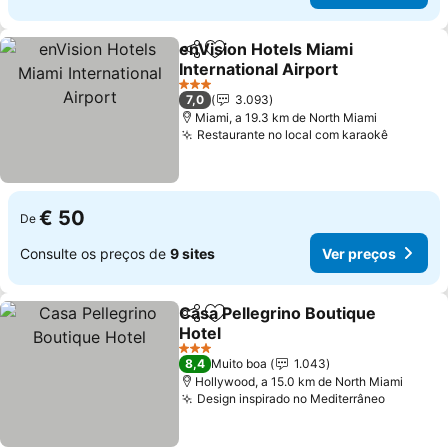
enVision Hotels Miami
Partilhar
Adicionar aos favoritos
International Airport
Ver preços
3 Estrelas
7,0
3.093
Miami, a 19.3 km de North Miami
Restaurante no local com karaokê
Ver pre
€ 50
De
Consulte os preços de
9 sites
Ver preços
Casa Pellegrino Boutique
Partilhar
Adicionar aos favoritos
Hotel
Ver preços
3 Estrelas
8,4
Muito boa
1.043
Hollywood, a 15.0 km de North Miami
Design inspirado no Mediterrâneo
Ver pre