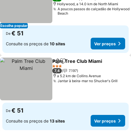
Hollywood, a 14.0 km de North Miami
A poucos passos do calçadão de Hollywood
Beach
Escolha popular
€ 51
De
Consulte os preços de
10 sites
Ver preços
Palm Tree Club Miami
Partilhar
Adicionar aos favoritos
Ver 
3 Estrelas
7,4
7.197
a 5.2 km de Collins Avenue
Jantar à beira-mar no Shucker's Grill
Ver p
€ 51
De
Consulte os preços de
13 sites
Ver preços