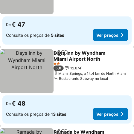
€ 47
De
Consulte os preços de
5 sites
Ver preços
Days Inn by Wyndham
Partilhar
Adicionar aos favoritos
Miami Airport North
Ver preços
2 Estrelas
5,8
12.874
Miami Springs, a 14.4 km de North Miami
Restaurante Subway no local
Ver preços
€ 48
De
Consulte os preços de
13 sites
Ver preços
Ramada by Wyndham