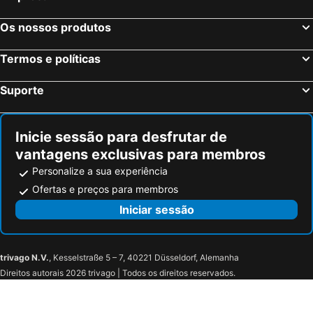
Chesterfield Hotel & Suites
Courtyard Miami Downtown/Brickell Area
Seaside All Suites Hotel
Hilton Miami Airport Blue Lagoon
Os nossos produtos
The Meridian Hotel by At Mine Hospitality
Hilton Miami Downtown
Termos e políticas
Casa Boutique Hotel
The Elser Hotel Miami
Hotel Chelsea
Liberty Park Hotel South Beach
Suporte
President Hotel
The Whitelaw Hotel
Crest Hotel Suites
Residence Inn by Marriott Miami Beach South Beach
Inicie sessão para desfrutar de
The Redbury South Beach
Element by Marriott Miami International Airport
vantagens exclusivas para membros
Essex House by Clevelander
Lennox Miami Beach
Personalize a sua experiência
Best Western Plus North Miami/Bal Harbour
North Miami Beach Gardens Inn & Suites
Ofertas e preços para membros
The Landon Bay Harbor-Miami Beach
Grand Beach Hotel Bay Harbor
Iniciar sessão
The Ritz-Carlton Bal Harbour, Miami
Sea View Hotel
The St. Regis Bal Harbour Resort
Hotel Coronado
trivago N.V.
, Kesselstraße 5 – 7, 40221 Düsseldorf, Alemanha
Grand Beach Hotel Surfside West
Grand Beach Hotel Surfside
Direitos autorais 2026 trivago | Todos os direitos reservados.
Residence Inn by Marriott Miami Beach Surfside
Miami Gardens Inn & Suites
Milan Aventura Hotel
Intracoastal Yatch Club