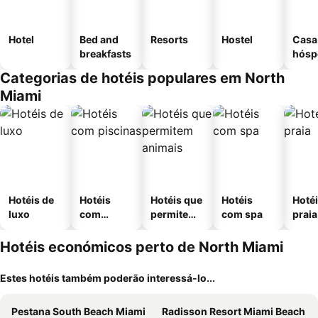
Hotel
Bed and
Resorts
Hostel
Casa
breakfasts
hósp
Categorias de hotéis populares em North
Miami
Hotéis de
Hotéis
Hotéis que
Hotéis
Hotéi
luxo
com
permitem
com spa
praia
piscinas
animais
Hotéis económicos perto de North Miami
Estes hotéis também poderão interessá-lo...
Pestana South Beach Miami
Radisson Resort Miami Beach