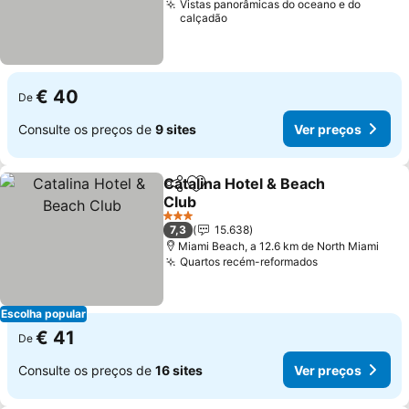
Vistas panorâmicas do oceano e do
calçadão
€ 40
De
Consulte os preços de
9 sites
Ver preços
Catalina Hotel & Beach
Partilhar
Adicionar aos favoritos
Club
Ver preços
3 Estrelas
7,3
15.638
Miami Beach, a 12.6 km de North Miami
Quartos recém-reformados
Ver preços
Escolha popular
€ 41
De
Consulte os preços de
16 sites
Ver preços