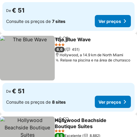
€ 51
De
Consulte os preços de
7 sites
Ver preços
The Blue Wave
Partilhar
Adicionar aos favoritos
Ver preços
3 Estrelas
6,6
451
Hollywood, a 14.9 km de North Miami
Relaxe na piscina e na área de churrasco
Ve
€ 51
De
Consulte os preços de
8 sites
Ver preços
Hollywood Beachside
Partilhar
Adicionar aos favoritos
Boutique Suites
Ver preços
3 Estrelas
8,5
Excelente
8.882