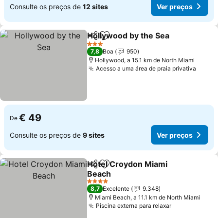
Consulte os preços de
12 sites
Ver preços
Hollywood by the Sea
Partilhar
Adicionar aos favoritos
Ver 
3 Estrelas
7,8
Boa
950
Hollywood, a 15.1 km de North Miami
Acesso a uma área de praia privativa
Ver p
€ 49
De
Consulte os preços de
9 sites
Ver preços
Hotel Croydon Miami
Partilhar
Adicionar aos favoritos
Beach
Ver preços
4 Estrelas
8,7
Excelente
9.348
Miami Beach, a 11.1 km de North Miami
Piscina externa para relaxar
Ver preços