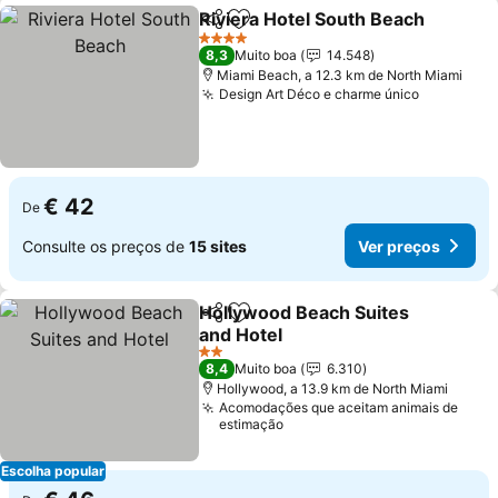
Riviera Hotel South Beach
Partilhar
Adicionar aos favoritos
4 Estrelas
8,3
Muito boa
14.548
Miami Beach, a 12.3 km de North Miami
Design Art Déco e charme único
Ver preç
€ 42
De
Consulte os preços de
15 sites
Ver preços
Hollywood Beach Suites
Partilhar
Adicionar aos favoritos
and Hotel
Ver preços
2 Estrelas
8,4
Muito boa
6.310
Hollywood, a 13.9 km de North Miami
Acomodações que aceitam animais de
estimação
Escolha popular