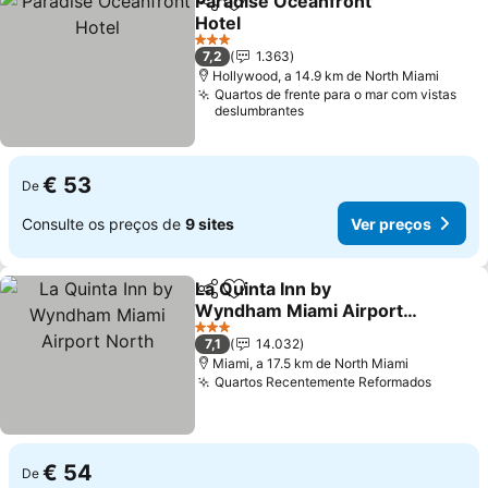
Paradise Oceanfront
Partilhar
Adicionar aos favoritos
Hotel
Ver preços
3 Estrelas
7,2
1.363
Hollywood, a 14.9 km de North Miami
Quartos de frente para o mar com vistas
deslumbrantes
€ 53
De
Consulte os preços de
9 sites
Ver preços
La Quinta Inn by
Partilhar
Adicionar aos favoritos
Wyndham Miami Airport
North
Ver preços
3 Estrelas
7,1
14.032
Miami, a 17.5 km de North Miami
Quartos Recentemente Reformados
Ver pr
€ 54
De