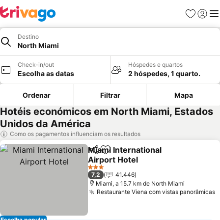
Favoritos
Iniciar
Me
Destino
North Miami
Check-in/out
Hóspedes e quartos
Escolha as datas
2 hóspedes, 1 quarto.
Ordenar
Filtrar
Mapa
Hotéis económicos em North Miami, Estados
Unidos da América
Como os pagamentos influenciam os resultados
Miami International
Partilhar
Adicionar aos favoritos
Airport Hotel
Ver preços
3 Estrelas
7,2
41.446
Miami, a 15.7 km de North Miami
Restaurante Viena com vistas panorâmicas
V
Escolha popular