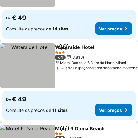
€ 49
De
Consulte os preços de
14 sites
Ver preços
Waterside Hotel
Partilhar
Adicionar aos favoritos
Ver preço
3 Estrelas
7,4
3.833
Miami Beach, a 6.8 km de North Miami
Quartos espaçosos com decoração moderna
€ 49
De
Consulte os preços de
11 sites
Ver preços
Motel 6 Dania Beach
Partilhar
Adicionar aos favoritos
Ver p
2 Estrelas