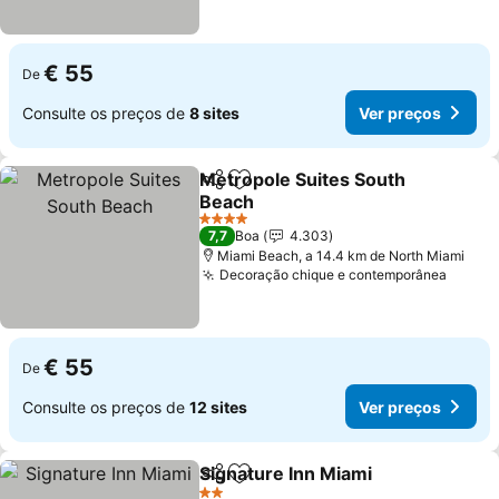
€ 55
De
Consulte os preços de
8 sites
Ver preços
Metropole Suites South
Partilhar
Adicionar aos favoritos
Beach
Ver preços
4 Estrelas
7,7
Boa
4.303
Miami Beach, a 14.4 km de North Miami
Decoração chique e contemporânea
Ver p
€ 55
De
Consulte os preços de
12 sites
Ver preços
Signature Inn Miami
Partilhar
Adicionar aos favoritos
Ver pr