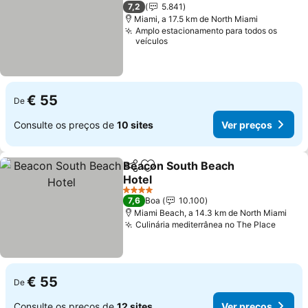
2 Estrelas
7,2
5.841
Miami, a 17.5 km de North Miami
Amplo estacionamento para todos os
veículos
€ 55
De
Consulte os preços de
10 sites
Ver preços
Beacon South Beach
Partilhar
Adicionar aos favoritos
Hotel
Ver preços
4 Estrelas
7,6
Boa
10.100
Miami Beach, a 14.3 km de North Miami
Culinária mediterrânea no The Place
Ver p
€ 55
De
Consulte os preços de
12 sites
Ver preços