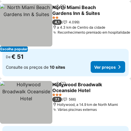
North Miami Beach
Partilhar
Adicionar aos favoritos
Gardens Inn & Suites
Ver preços
2 Estrelas
4,1
4.099
a 4.3 km de Centro da cidade
Reconhecimento premiado em hospitalidade
Escolha popular
€ 51
De
Consulte os preços de
10 sites
Ver preços
Hollywood Broadwalk
Partilhar
Adicionar aos favoritos
Oceanside Hotel
Ver preços
3 Estrelas
7,1
566
Hollywood, a 14.9 km de North Miami
Várias piscinas externas
Ver preços