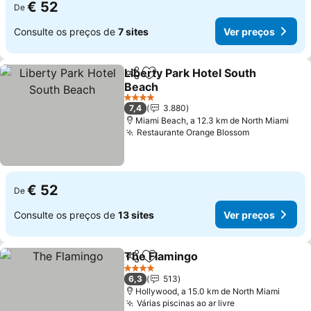
€ 52
De
Consulte os preços de
7 sites
Ver preços
Liberty Park Hotel South
Partilhar
Adicionar aos favoritos
Beach
Ver preços
4 Estrelas
7,4
3.880
Miami Beach, a 12.3 km de North Miami
Restaurante Orange Blossom
Ver preços
€ 52
De
Consulte os preços de
13 sites
Ver preços
The Flamingo
Partilhar
Adicionar aos favoritos
Ver preços
4 Estrelas
6,3
513
Hollywood, a 15.0 km de North Miami
Várias piscinas ao ar livre
Ver preços