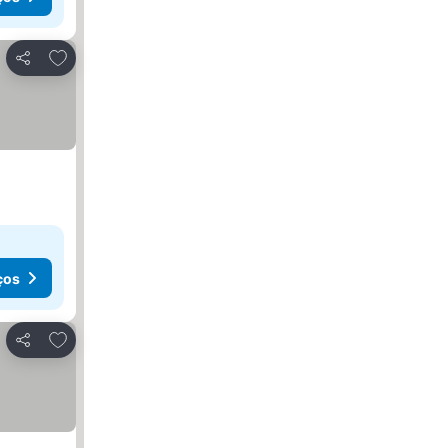
Adicionar aos favoritos
Partilhar
ços
Adicionar aos favoritos
Partilhar