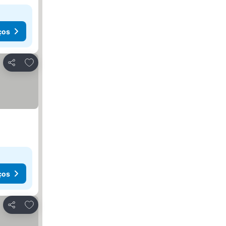
ços
Adicionar aos favoritos
Partilhar
ços
Adicionar aos favoritos
Partilhar