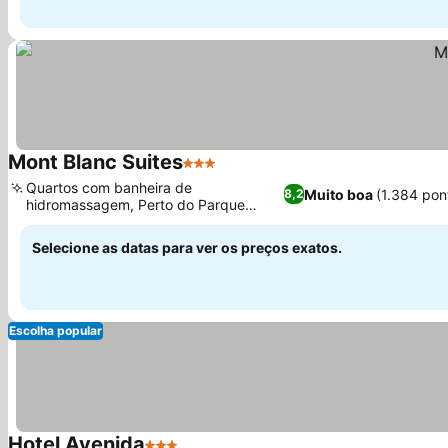
Mont Blanc Suites
3 Estrelas
Quartos com banheira de
Muito boa
(1.384 pon
8,2
hidromassagem, Perto do Parque
Natural de Nova Iguaçu
Selecione as datas para ver os preços exatos.
Escolha popular
Hotel Avenida