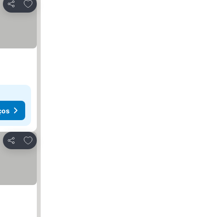
Adicionar aos favoritos
Partilhar
ços
Adicionar aos favoritos
Partilhar