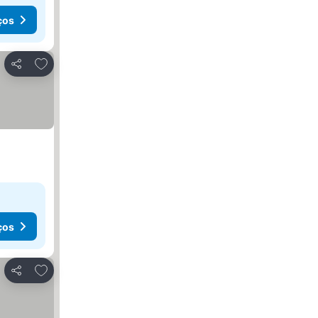
ços
Adicionar aos favoritos
Partilhar
ços
Adicionar aos favoritos
Partilhar