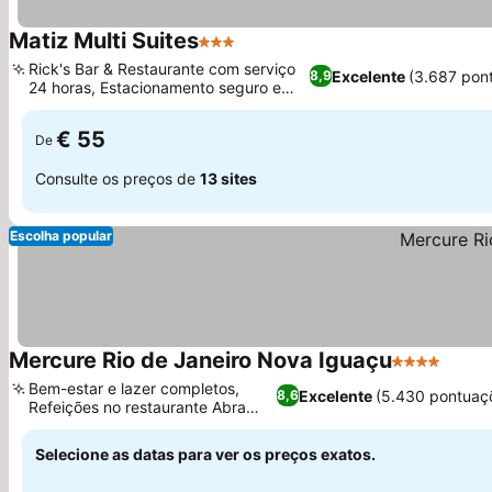
Matiz Multi Suites
3 Estrelas
Rick's Bar & Restaurante com serviço
Excelente
(3.687 pon
8,9
24 horas, Estacionamento seguro e
espaçoso
€ 55
De
Consulte os preços de
13 sites
Escolha popular
Mercure Rio de Janeiro Nova Iguaçu
4 Estrelas
Bem-estar e lazer completos,
Excelente
(5.430 pontuaç
8,6
Refeições no restaurante Abra
Gourmet
Selecione as datas para ver os preços exatos.