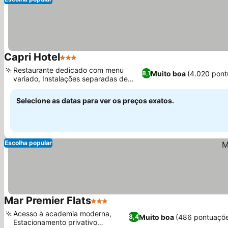
Capri Hotel
3 Estrelas
Restaurante dedicado com menu
Muito boa
(4.020 pont
8,1
variado, Instalações separadas de
hotel e motel
Selecione as datas para ver os preços exatos.
Escolha popular
Mar Premier Flats
3 Estrelas
Acesso à academia moderna,
Muito boa
(486 pontuaçõ
8,4
Estacionamento privativo