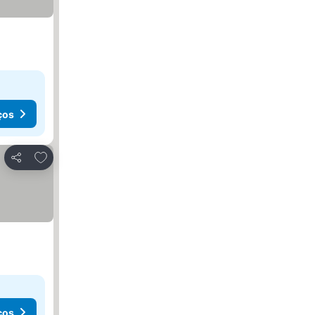
ços
Adicionar aos favoritos
Partilhar
ços