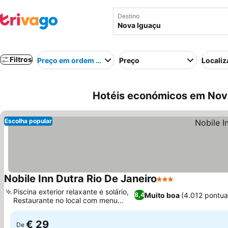
Destino
Filtros
Preço em ordem crescente
Preço
Localiz
Hotéis económicos em Nova
Escolha popular
Nobile Inn Dutra Rio De Janeiro
3 Estrelas
Piscina exterior relaxante e solário,
Muito boa
(4.012 pontu
8,4
Restaurante no local com menu
variado
€ 29
De