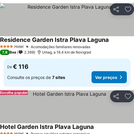
Partilhar
Ad
Residence Garden Istra Plava Laguna
Hotel
Acomodações familiares renovadas
4 Estrelas
7,8
Boa
2.369
Umag, a 16.4 km de Novigrad
€ 116
De
Consulte os preços de
7 sites
Ver preços
Escolha popular
Partilhar
Ad
Hotel Garden Istra Plava Laguna
Hotel
Parque aquático externo expansivo