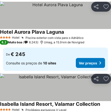
Partilhar
Ad
Hotel Aurora Plava Laguna
Hotel
Piscina exterior com vista para o Adriático
4 Estrelas
8,2
Muito boa
6.243
Umag, a 15.9 km de Novigrad
€ 245
De
Consulte os preços de
10 sites
Ver preços
Partilhar
Ad
Isabella Island Resort, Valamar Collection
Hotel
Privilégios exclusivos V Level