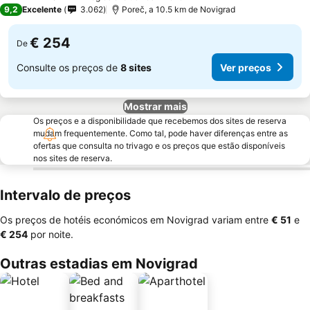
4 Estrelas
9,2
Excelente
3.062
Poreč, a 10.5 km de Novigrad
€ 254
De
Consulte os preços de
8 sites
Ver preços
Mostrar mais
Os preços e a disponibilidade que recebemos dos sites de reserva
mudam frequentemente. Como tal, pode haver diferenças entre as
ofertas que consulta no trivago e os preços que estão disponíveis
nos sites de reserva.
Intervalo de preços
Os preços de hotéis económicos em Novigrad variam entre
‎€ 51
e
‎€ 254
por noite.
Outras estadias em Novigrad