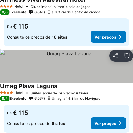
Hotel
Clube infantil Mirami e sala de jogos
4 Estrelas
8,8
Excelente
8.841
a 0.8 km de Centro da cidade
€ 115
De
Consulte os preços de
10 sites
Ver preços
Partilhar
Ad
Umag Plava Laguna
Hotel
Suítes jardim de inspiração istriana
4 Estrelas
8,4
Excelente
6.267
Umag, a 14.8 km de Novigrad
€ 115
De
Consulte os preços de
6 sites
Ver preços