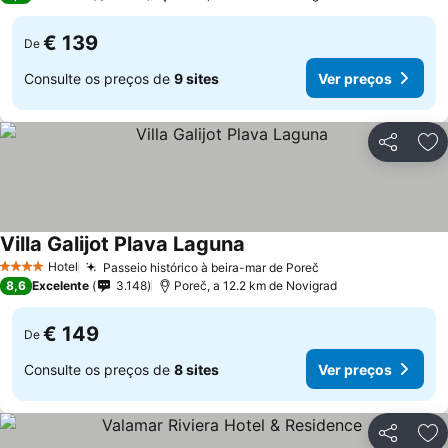
€ 139
De
Consulte os preços de
9 sites
Ver preços
Partilhar
Ad
Villa Galijot Plava Laguna
Hotel
Passeio histórico à beira-mar de Poreč
4 Estrelas
8,6
Excelente
3.148
Poreč, a 12.2 km de Novigrad
€ 149
De
Consulte os preços de
8 sites
Ver preços
Partilhar
Ad