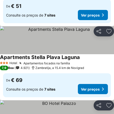
€ 51
De
Consulte os preços de
7 sites
Ver preços
Partilhar
Ad
Apartments Stella Plava Laguna
Hotel
Apartamentos focados na família
3 Estrelas
7,9
Boa
4.921
Zambratija, a 15.4 km de Novigrad
€ 69
De
Consulte os preços de
7 sites
Ver preços
Partilhar
Ad