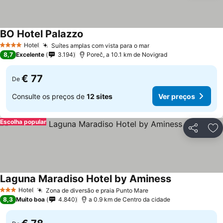
BO Hotel Palazzo
Hotel
Suítes amplas com vista para o mar
4 Estrelas
8,7
Excelente
3.194
Poreč, a 10.1 km de Novigrad
€ 77
De
Consulte os preços de
12 sites
Ver preços
Escolha popular
Partilhar
Ad
Laguna Maradiso Hotel by Aminess
Hotel
Zona de diversão e praia Punto Mare
3 Estrelas
8,3
Muito boa
4.840
a 0.9 km de Centro da cidade