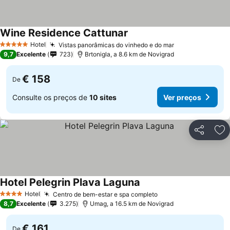
Wine Residence Cattunar
Hotel
Vistas panorâmicas do vinhedo e do mar
5 Estrelas
9,7
Excelente
723
Brtonigla, a 8.6 km de Novigrad
€ 158
De
Consulte os preços de
10 sites
Ver preços
Partilhar
Ad
Hotel Pelegrin Plava Laguna
Hotel
Centro de bem-estar e spa completo
4 Estrelas
8,7
Excelente
3.275
Umag, a 16.5 km de Novigrad
€ 161
De