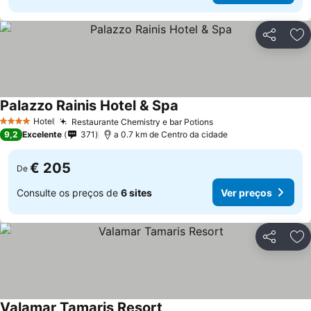
Partilhar
Ad
Palazzo Rainis Hotel & Spa
Hotel
Restaurante Chemistry e bar Potions
4 Estrelas
9,2
Excelente
371
a 0.7 km de Centro da cidade
€ 205
De
Consulte os preços de
6 sites
Ver preços
Partilhar
Ad
Valamar Tamaris Resort