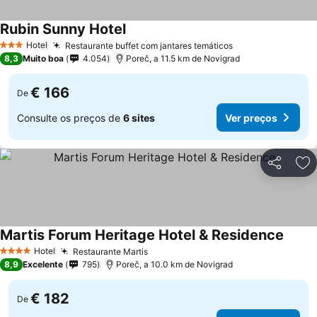
Rubin Sunny Hotel
Hotel
Restaurante buffet com jantares temáticos
3 Estrelas
8,3
Muito boa
4.054
Poreč, a 11.5 km de Novigrad
€ 166
De
Consulte os preços de
6 sites
Ver preços
Partilhar
Ad
Martis Forum Heritage Hotel & Residence
Hotel
Restaurante Martis
4 Estrelas
8,9
Excelente
795
Poreč, a 10.0 km de Novigrad
€ 182
De