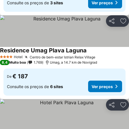
Consulte os preços de
3 sites
Ver preços
Partilhar
Ad
Residence Umag Plava Laguna
Hotel
Centro de bem-estar Istrian Relax Village
4 Estrelas
8,4
Muito boa
1.769
Umag, a 14.7 km de Novigrad
€ 187
De
Consulte os preços de
6 sites
Ver preços
Partilhar
Ad