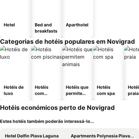
Hotel
Bed and
Aparthotel
breakfasts
Categorias de hotéis populares em Novigrad
Hotéis de
Hotéis
Hotéis que
Hotéis
Hotéi
luxo
com
permitem
com spa
praia
piscinas
animais
Hotéis económicos perto de Novigrad
Estes hotéis também poderão interessá-lo...
Hotel Delfin Plava Laguna
Apartments Polynesia Plava Laguna