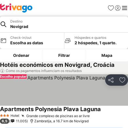
Favoritos
Iniciar
Me
Destino
Novigrad
Check-in/out
Hóspedes e quartos
Escolha as datas
2 hóspedes, 1 quarto.
Ordenar
Filtrar
Mapa
Hotéis económicos em Novigrad, Croácia
Como os pagamentos influenciam os resultados
Escolha popular
Partilhar
Ad
Apartments Polynesia Plava Laguna
Hotel
Grande complexo de piscinas ao ar livre
3 Estrelas
6,5
11.005
Zambratija, a 16.7 km de Novigrad