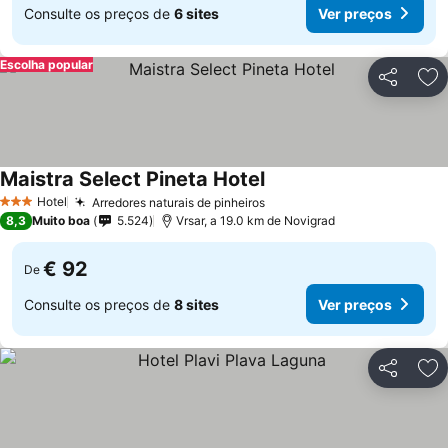
Consulte os preços de
6 sites
Ver preços
Escolha popular
Partilhar
Ad
Maistra Select Pineta Hotel
Hotel
Arredores naturais de pinheiros
3 Estrelas
8,3
Muito boa
5.524
Vrsar, a 19.0 km de Novigrad
€ 92
De
Consulte os preços de
8 sites
Ver preços
Partilhar
Ad