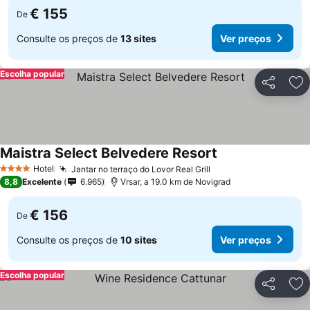
€ 155
De
Consulte os preços de
13 sites
Ver preços
Escolha popular
Partilhar
Ad
Maistra Select Belvedere Resort
Hotel
Jantar no terraço do Lovor Real Grill
4 Estrelas
8,8
Excelente
6.965
Vrsar, a 19.0 km de Novigrad
€ 156
De
Consulte os preços de
10 sites
Ver preços
Escolha popular
Partilhar
Ad