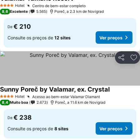
Hotel
Centro de bem-estar completo
4 Estrelas
8,6
Excelente
5.565
Poreč, a 2.3 km de Novigrad
€ 210
De
Consulte os preços de
12 sites
Ver preços
Partilhar
Ad
Sunny Poreč by Valamar, ex. Crystal
Hotel
Acesso ao bem-estar Valamar Diamant
4 Estrelas
8,4
Muito boa
2.673
Poreč, a 11.6 km de Novigrad
€ 238
De
Consulte os preços de
8 sites
Ver preços