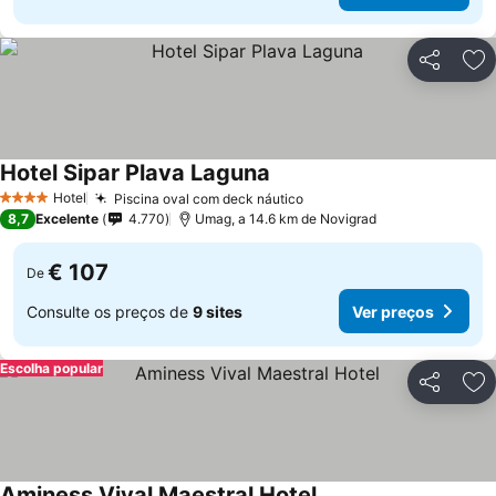
Partilhar
Ad
Hotel Sipar Plava Laguna
Hotel
Piscina oval com deck náutico
4 Estrelas
8,7
Excelente
4.770
Umag, a 14.6 km de Novigrad
€ 107
De
Consulte os preços de
9 sites
Ver preços
Escolha popular
Partilhar
Ad
Aminess Vival Maestral Hotel