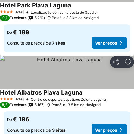
Hotel Park Plava Laguna
Hotel
Localização cênica na costa de Spadici
4 Estrelas
9,1
Excelente
5.261
Poreč, a 8.8 km de Novigrad
€ 189
De
Consulte os preços de
7 sites
Ver preços
Partilhar
Ad
Hotel Albatros Plava Laguna
Hotel
Centro de esportes aquáticos Zelena Laguna
4 Estrelas
8,5
Excelente
5.167
Poreč, a 13.5 km de Novigrad
€ 196
De
Consulte os preços de
9 sites
Ver preços