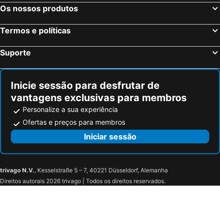
Camping Park Umag
Hotel Materada Plava Laguna
Os nossos produtos
Wine Residence Cattunar
Apartments and Rooms Degra
Termos e políticas
Martis Forum Heritage Hotel & Residence
Valamar Riviera Hotel & Residence
Hotel Porec
Sunny Poreč by Valamar, ex. Crystal
Suporte
Sunny Porec by Valamar
Maistra Select Funtana All Inclusive Resort
Hotel Pelegrin Plava Laguna
Villa Vilola
Inicie sessão para desfrutar de
Hotel La Settima Luna
vantagens exclusivas para membros
Personalize a sua experiência
Ofertas e preços para membros
Iniciar sessão
trivago N.V.
, Kesselstraße 5 – 7, 40221 Düsseldorf, Alemanha
Direitos autorais 2026 trivago | Todos os direitos reservados.