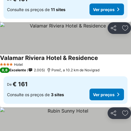
Consulte os preços de
11 sites
Ver preços
Partilhar
Ad
Valamar Riviera Hotel & Residence
Hotel
4 Estrelas
8,8
Excelente
2.005
Poreč, a 10.2 km de Novigrad
€ 161
De
Consulte os preços de
3 sites
Ver preços
Partilhar
Ad