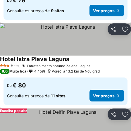
€ 78
De
Consulte os preços de
9 sites
Ver preços
Partilhar
Ad
Hotel Istra Plava Laguna
Hotel
Entretenimento noturno Zelena Laguna
3 Estrelas
8,0
Muito boa
4.459
Poreč, a 13.2 km de Novigrad
€ 80
De
Consulte os preços de
11 sites
Ver preços
Escolha popular
Partilhar
Ad