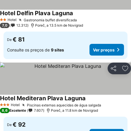
Hotel Delfin Plava Laguna
Hotel
Gastronomia buffet diversificada
2 Estrelas
7,0
12.312
Poreč, a 13.5 km de Novigrad
€ 81
De
Consulte os preços de
9 sites
Ver preços
Partilhar
Ad
Hotel Mediteran Plava Laguna
Hotel
Piscinas externas aquecidas de água salgada
3 Estrelas
8,6
Excelente
7.607
Poreč, a 11.8 km de Novigrad
€ 92
De