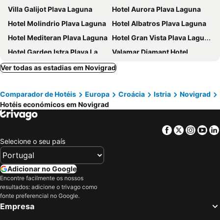
Villa Galijot Plava Laguna
Hotel Aurora Plava Laguna
Hotel Molindrio Plava Laguna
Hotel Albatros Plava Laguna
Hotel Mediteran Plava Laguna
Hotel Gran Vista Plava Laguna
Hotel Garden Istra Plava Laguna
Valamar Diamant Hotel
Hotel Plavi Plava Laguna
Blu Mare Hotel
Ver todas as estadias em Novigrad
Umag Plava Laguna
Maistra Select Belvedere Resort
Comparador de Hotéis
Europa
Croácia
Istria
Novigrad
Maistra Select Pineta Hotel
Valamar Tamaris Resort
Hotéis económicos em Novigrad
Valamar Parentino Hotel
Hotel Parentium Plava Laguna
Hotel Zorna Plava Laguna
Hotel Natura
Facebook
Twitter
Insta
Yo
Aminess Vival Maestral Hotel
Isabella Island Resort, Valamar Collection
Selecione o seu país
Hotel Sipar Plava Laguna
Maistra Select Funtana All Inclusive Resort
Apartments Kanegra Plava Laguna
Rotonda Inn Novigrad
Adicionar no Google
Encontre facilmente os nossos
Hotel Emaus
Hotel Park Plava Laguna
resultados: adicione o trivago como
BO Hotel Palazzo
Hotel Istra Plava Laguna
fonte preferencial no Google.
Empresa
Residence Garden Istra Plava Laguna
Boutique Camping Santa Marina