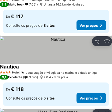
4 Estrelas
8,3
Muito boa
7.061
Umag, a 16.2 km de Novigrad
€ 117
De
Consulte os preços de
8 sites
Ver preços
Partilhar
Ad
Nautica
Hotel
Localização privilegiada na marina e cidade antiga
4 Estrelas
9,1
Excelente
3.695
a 0.4 km da praia
€ 118
De
Consulte os preços de
5 sites
Ver preços