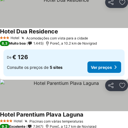
Partilhar
Ad
Hotel Dua Residence
Hotel
Acomodações com vista para a cidade
3 Estrelas
8,3
Muito boa
1.445
Poreč, a 10.2 km de Novigrad
€ 126
De
Consulte os preços de
5 sites
Ver preços
Partilhar
Ad
Hotel Parentium Plava Laguna
Hotel
Piscinas com várias temperaturas
4 Estrelas
9,2
Excelente
7.947
Poreč, a 12.7 km de Novigrad