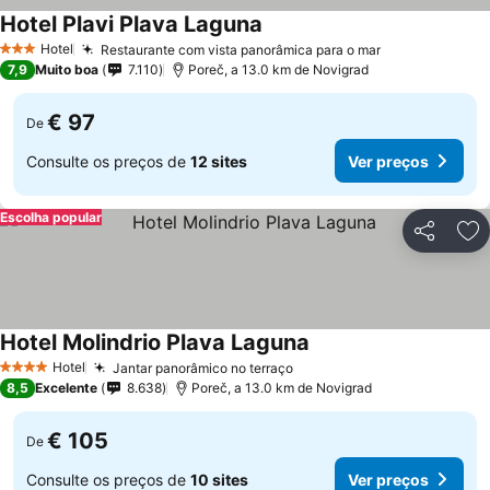
Hotel Plavi Plava Laguna
Hotel
Restaurante com vista panorâmica para o mar
3 Estrelas
7,9
Muito boa
7.110
Poreč, a 13.0 km de Novigrad
€ 97
De
Consulte os preços de
12 sites
Ver preços
Escolha popular
Partilhar
Ad
Hotel Molindrio Plava Laguna
Hotel
Jantar panorâmico no terraço
4 Estrelas
8,5
Excelente
8.638
Poreč, a 13.0 km de Novigrad
€ 105
De
Consulte os preços de
10 sites
Ver preços