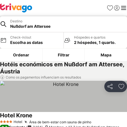
Favoritos
Iniciar
Me
Destino
Nußdorf am Attersee
Check-in/out
Hóspedes e quartos
Escolha as datas
2 hóspedes, 1 quarto.
Ordenar
Filtrar
Mapa
Hotéis económicos em Nußdorf am Attersee,
Áustria
Como os pagamentos influenciam os resultados
Partilhar
Ad
Hotel Krone
Hotel
Área de bem-estar com sauna de pinho
4 Estrelas