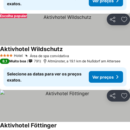
Ver preços
exatos.
Escolha popular
Partilhar
Ad
Aktivhotel Wildschutz
Hotel
Área de spa convidativa
4 Estrelas
8,1
Muito boa
791
Altmünster, a 19.1 km de Nußdorf am Attersee
Selecione as datas para ver os preços
Ver preços
exatos.
Partilhar
Ad
Aktivhotel Föttinger