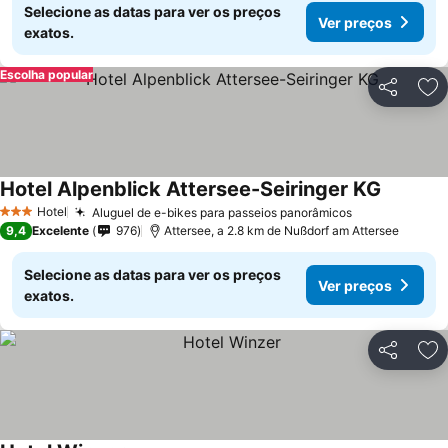
Selecione as datas para ver os preços
Ver preços
exatos.
Escolha popular
Partilhar
Ad
Hotel Alpenblick Attersee-Seiringer KG
Hotel
Aluguel de e-bikes para passeios panorâmicos
3 Estrelas
9,4
Excelente
976
Attersee, a 2.8 km de Nußdorf am Attersee
Selecione as datas para ver os preços
Ver preços
exatos.
Partilhar
Ad