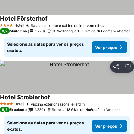
Hotel Försterhof
Hotel
Sauna relaxante e cabine de infravermelhos
4 Estrelas
8,2
Muito boa
1.279
St. Wolfgang, a 16.9 km de Nußdorf am Attersee
Selecione as datas para ver os preços
Ver preços
exatos.
Partilhar
Ad
Hotel Stroblerhof
Hotel
Piscina exterior sazonal e jardim
4 Estrelas
8,5
Excelente
1.220
Strobl, a 18.6 km de Nußdorf am Attersee
Selecione as datas para ver os preços
Ver preços
exatos.