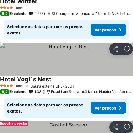
Hotel Winzer
Hotel
4 Estrelas
9,2
Excelente
2.577
St Georgen im Attergau, a 7.5 km de Nußdorf am Attersee
Selecione as datas para ver os preços
Ver preços
exatos.
Partilhar
Ad
Hotel Vogl`s Nest
Hotel
Sauna externa UFERGLUT
4 Estrelas
9,2
Excelente
1.081
Fuschl am See, a 19.3 km de Nußdorf am Attersee
Selecione as datas para ver os preços
Ver preços
exatos.
Escolha popular
Partilhar
Ad