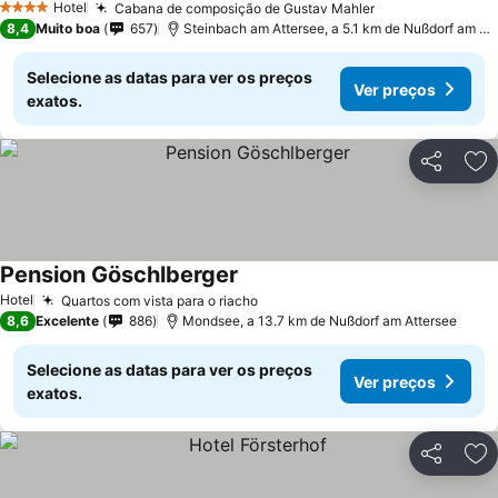
Hotel
Cabana de composição de Gustav Mahler
4 Estrelas
8,4
Muito boa
657
Steinbach am Attersee, a 5.1 km de Nußdorf am Attersee
Selecione as datas para ver os preços
Ver preços
exatos.
Partilhar
Ad
Pension Göschlberger
Hotel
Quartos com vista para o riacho
8,6
Excelente
886
Mondsee, a 13.7 km de Nußdorf am Attersee
Selecione as datas para ver os preços
Ver preços
exatos.
Partilhar
Ad