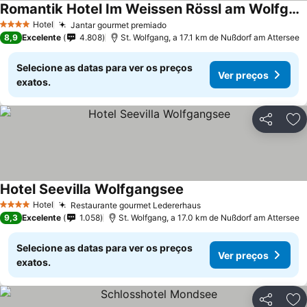
Romantik Hotel Im Weissen Rössl am Wolfgangsee
Hotel
Jantar gourmet premiado
4 Estrelas
8,9
Excelente
4.808
St. Wolfgang, a 17.1 km de Nußdorf am Attersee
Selecione as datas para ver os preços
Ver preços
exatos.
Partilhar
Ad
Hotel Seevilla Wolfgangsee
Hotel
Restaurante gourmet Ledererhaus
4 Estrelas
9,3
Excelente
1.058
St. Wolfgang, a 17.0 km de Nußdorf am Attersee
Selecione as datas para ver os preços
Ver preços
exatos.
Partilhar
Ad