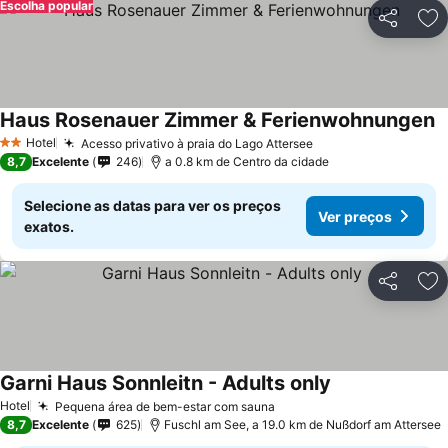
Escolha popular
Partilhar
Ad
Haus Rosenauer Zimmer & Ferienwohnungen
Hotel
Acesso privativo à praia do Lago Attersee
2 Estrelas
8,7
Excelente
246
a 0.8 km de Centro da cidade
Selecione as datas para ver os preços
Ver preços
exatos.
Partilhar
Ad
Garni Haus Sonnleitn - Adults only
Hotel
Pequena área de bem-estar com sauna
8,7
Excelente
625
Fuschl am See, a 19.0 km de Nußdorf am Attersee