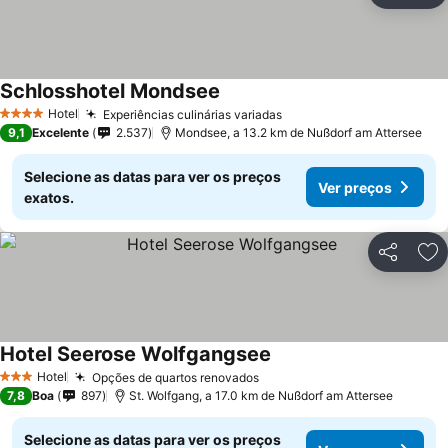
Schlosshotel Mondsee
Hotel
Experiências culinárias variadas
4 Estrelas
9,1
Excelente
2.537
Mondsee, a 13.2 km de Nußdorf am Attersee
Selecione as datas para ver os preços
Ver preços
exatos.
Partilhar
Ad
Hotel Seerose Wolfgangsee
Hotel
Opções de quartos renovados
3 Estrelas
7,8
Boa
897
St. Wolfgang, a 17.0 km de Nußdorf am Attersee
Selecione as datas para ver os preços