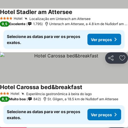
Hotel Stadler am Attersee
Hotel
Localização em Unterach am Attersee
4 Estrelas
9,5
Excelente
1.795
Unterach am Attersee, a 4.8 km de Nußdorf am Attersee
Selecione as datas para ver os preços
Ver preços
exatos.
Partilhar
Ad
Hotel Carossa bed&breakfast
Hotel
Experiência gastronômica à beira do lago
3 Estrelas
8,3
Muito boa
842
St. Gilgen, a 18.5 km de Nußdorf am Attersee
Selecione as datas para ver os preços
Ver preços
exatos.