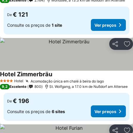
9,2
Excelente
2.164
Mondsee, a 13.3 km de Nußdorf am Attersee
€ 121
De
Consulte os preços de
1 site
Ver preços
Partilhar
Ad
Hotel Zimmerbräu
Hotel
Acomodação única em chalé à beira do lago
4 Estrelas
9,2
Excelente
800
St. Wolfgang, a 17.0 km de Nußdorf am Attersee
€ 196
De
Consulte os preços de
6 sites
Ver preços