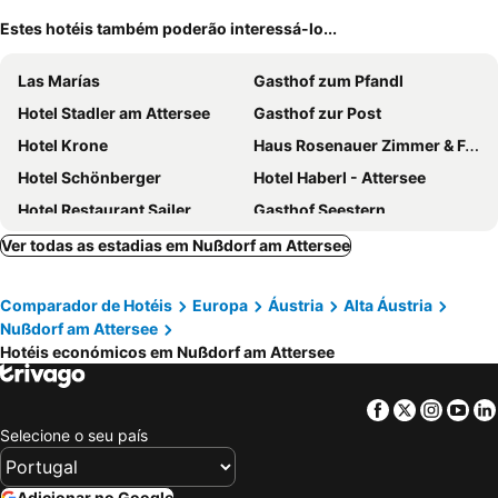
Estes hotéis também poderão interessá-lo...
Las Marías
Gasthof zum Pfandl
Hotel Stadler am Attersee
Gasthof zur Post
Hotel Krone
Haus Rosenauer Zimmer & Ferienwohnungen
Hotel Schönberger
Hotel Haberl - Attersee
Hotel Restaurant Sailer
Gasthof Seestern
Gasthof Post
Seewirt
Ver todas as estadias em Nußdorf am Attersee
Gasthof Hotel Fürberg
Hotel Eichingerbauer 4 Sterne PLUS
Comparador de Hotéis
Europa
Áustria
Alta Áustria
Cortisen am See
Hotel Seevilla Wolfgangsee
Nußdorf am Attersee
Scalaria Sunset Wing
Romantik Hotel Im Weissen Rössl am Wolfgangsee
Hotéis económicos em Nußdorf am Attersee
Hotel Bürglstein
Gasthof zur Post
Hotel Hollweger
Hotel Stroblerhof
Facebook
Twitter
Insta
Yo
Selecione o seu país
Garni Haus Sonnleitn - Adults only
Hotel Seewinkel
Adicionar no Google