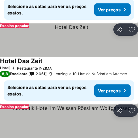
Selecione as datas para ver os preços
Ver preços
exatos.
Escolha popular
Partilhar
Ad
Hotel Das Zeit
Hotel
Restaurante INZIMA
8,8
Excelente
2.061
Lenzing, a 10.1 km de Nußdorf am Attersee
Selecione as datas para ver os preços
Ver preços
exatos.
Escolha popular
Partilhar
Ad