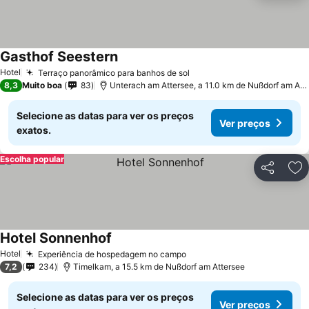
Gasthof Seestern
Hotel
Terraço panorâmico para banhos de sol
8,3
Muito boa
83
Unterach am Attersee, a 11.0 km de Nußdorf am Attersee
Selecione as datas para ver os preços
Ver preços
exatos.
Escolha popular
Partilhar
Ad
Hotel Sonnenhof
Hotel
Experiência de hospedagem no campo
7,2
234
Timelkam, a 15.5 km de Nußdorf am Attersee
Selecione as datas para ver os preços
Ver preços