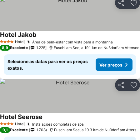
Partilhar
Ad
Hotel Jakob
Hotel
Área de bem-estar com vista para a montanha
4 Estrelas
8,9
Excelente
1.225
Fuschl am See, a 19.1 km de Nußdorf am Attersee
Selecione as datas para ver os preços
Ver preços
exatos.
Partilhar
Ad
Hotel Seerose
Hotel
Instalações completas de spa
4 Estrelas
9,1
Excelente
1.708
Fuschl am See, a 19.3 km de Nußdorf am Attersee