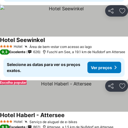
Partilhar
Ad
Hotel Seewinkel
Hotel
Área de bem-estar com acesso ao lago
4 Estrelas
9,3
Excelente
626
Fuschl am See, a 19.1 km de Nußdorf am Attersee
Selecione as datas para ver os preços
Ver preços
exatos.
Escolha popular
Partilhar
Ad
Hotel Haberl - Attersee
Hotel
Serviço de aluguel de e-bikes
4 Estrelas
9,3
Excelente
862
Attersee, a 1.5 km de Nußdorf am Attersee