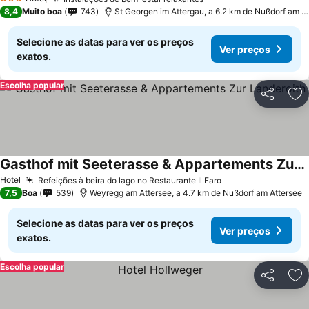
3 Estrelas
8,4
Muito boa
743
St Georgen im Attergau, a 6.2 km de Nußdorf am Attersee
Selecione as datas para ver os preços
Ver preços
exatos.
Escolha popular
Partilhar
Ad
Gasthof mit Seeterasse & Appartements Zur Landeroith
Hotel
Refeições à beira do lago no Restaurante Il Faro
7,5
Boa
539
Weyregg am Attersee, a 4.7 km de Nußdorf am Attersee
Selecione as datas para ver os preços
Ver preços
exatos.
Escolha popular
Partilhar
Ad