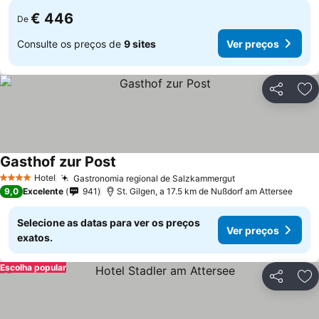
€ 446
De
Consulte os preços de
9 sites
Ver preços
Partilhar
Ad
Gasthof zur Post
Hotel
Gastronomia regional de Salzkammergut
4 Estrelas
9,0
Excelente
941
St. Gilgen, a 17.5 km de Nußdorf am Attersee
Selecione as datas para ver os preços
Ver preços
exatos.
Escolha popular
Partilhar
Ad