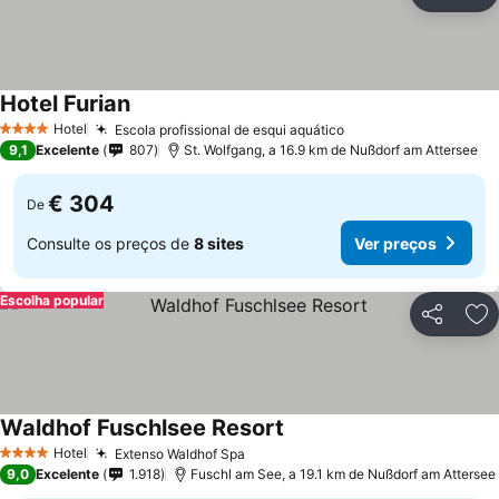
Partilhar
Ad
Hotel Furian
Hotel
Escola profissional de esqui aquático
4 Estrelas
9,1
Excelente
807
St. Wolfgang, a 16.9 km de Nußdorf am Attersee
€ 304
De
Consulte os preços de
8 sites
Ver preços
Escolha popular
Partilhar
Ad
Waldhof Fuschlsee Resort
Hotel
Extenso Waldhof Spa
4 Estrelas
9,0
Excelente
1.918
Fuschl am See, a 19.1 km de Nußdorf am Attersee