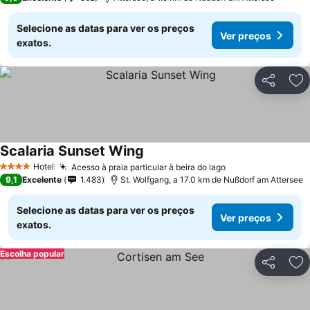
Selecione as datas para ver os preços
Ver preços
exatos.
Partilhar
Ad
Scalaria Sunset Wing
Hotel
Acesso à praia particular à beira do lago
4 Estrelas
9,1
Excelente
1.483
St. Wolfgang, a 17.0 km de Nußdorf am Attersee
Selecione as datas para ver os preços
Ver preços
exatos.
Escolha popular
Partilhar
Ad