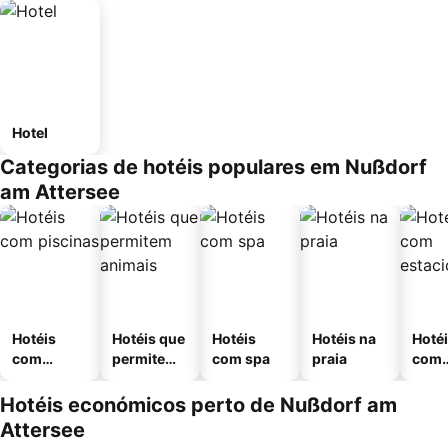
Hotel
Categorias de hotéis populares em Nußdorf
am Attersee
Hotéis
Hotéis que
Hotéis
Hotéis na
Hoté
com
permitem
com spa
praia
com
piscinas
animais
esta
ment
Hotéis económicos perto de Nußdorf am
Attersee