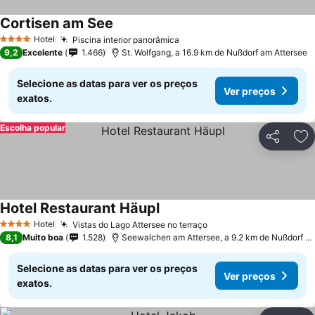
Cortisen am See
Hotel
Piscina interior panorâmica
4 Estrelas
9,2
Excelente
1.466
St. Wolfgang, a 16.9 km de Nußdorf am Attersee
Selecione as datas para ver os preços
Ver preços
exatos.
Escolha popular
Partilhar
Ad
Hotel Restaurant Häupl
Hotel
Vistas do Lago Attersee no terraço
4 Estrelas
8,1
Muito boa
1.528
Seewalchen am Attersee, a 9.2 km de Nußdorf am Attersee
Selecione as datas para ver os preços
Ver preços
exatos.