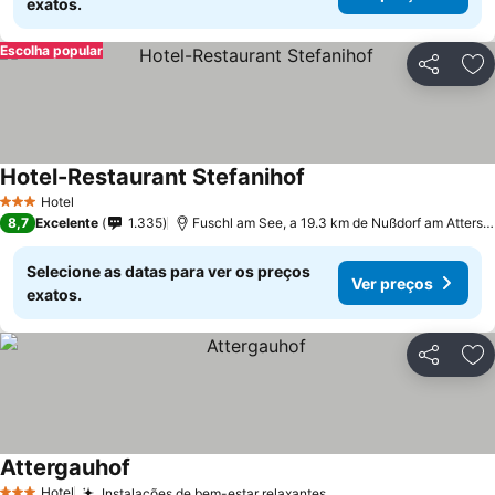
exatos.
Escolha popular
Partilhar
Ad
Hotel-Restaurant Stefanihof
Hotel
3 Estrelas
8,7
Excelente
1.335
Fuschl am See, a 19.3 km de Nußdorf am Attersee
Selecione as datas para ver os preços
Ver preços
exatos.
Partilhar
Ad
Attergauhof
Hotel
Instalações de bem-estar relaxantes