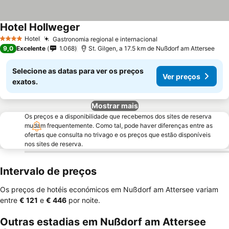
Hotel Hollweger
Hotel
Gastronomia regional e internacional
4 Estrelas
9,0
Excelente
1.068
St. Gilgen, a 17.5 km de Nußdorf am Attersee
Selecione as datas para ver os preços
Ver preços
exatos.
Mostrar mais
Os preços e a disponibilidade que recebemos dos sites de reserva
mudam frequentemente. Como tal, pode haver diferenças entre as
ofertas que consulta no trivago e os preços que estão disponíveis
nos sites de reserva.
Intervalo de preços
Os preços de hotéis económicos em Nußdorf am Attersee variam
entre
‎€ 121
e
‎€ 446
por noite.
Outras estadias em Nußdorf am Attersee