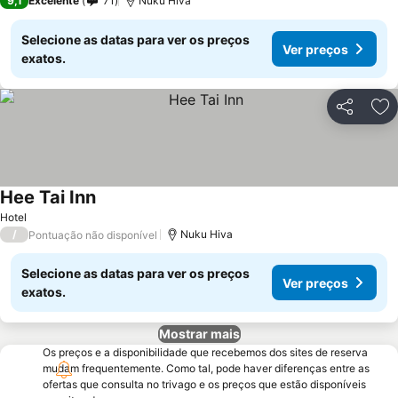
9,1
Excelente
71
Nuku Hiva
Selecione as datas para ver os preços
Ver preços
exatos.
Partilhar
Ad
Hee Tai Inn
Hotel
/
Nuku Hiva
Pontuação não disponível
Selecione as datas para ver os preços
Ver preços
exatos.
Mostrar mais
Os preços e a disponibilidade que recebemos dos sites de reserva
mudam frequentemente. Como tal, pode haver diferenças entre as
ofertas que consulta no trivago e os preços que estão disponíveis