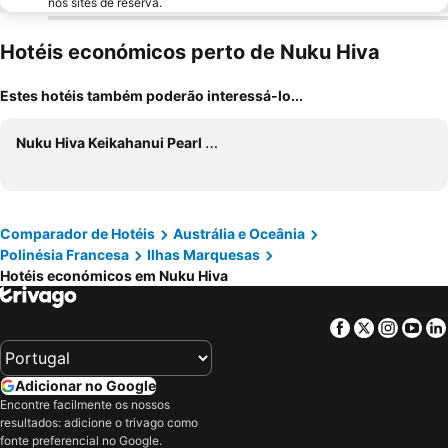
nos sites de reserva.
Hotéis económicos perto de Nuku Hiva
Estes hotéis também poderão interessá-lo...
Nuku Hiva Keikahanui Pearl Lodge
Comparador de Hotéis
Austrália e Oceânia
Polinésia Francesa
Ilhas Marquesas
Hotéis económicos em Nuku Hiva
Facebook
Twitter
Insta
Yo
Adicionar no Google
Encontre facilmente os nossos
resultados: adicione o trivago como
fonte preferencial no Google.