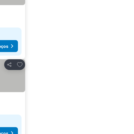
eços
Adicionar aos favoritos
Partilhar
eços