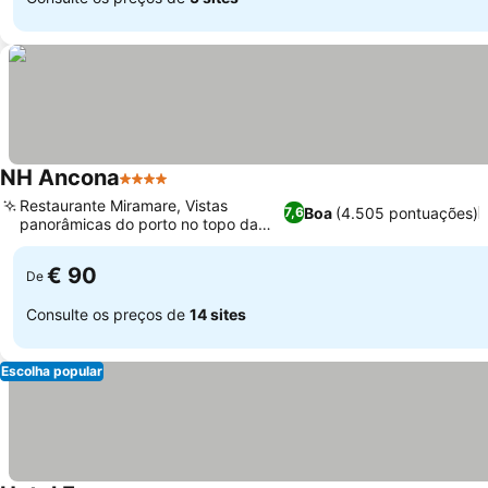
NH Ancona
4 Estrelas
Restaurante Miramare, Vistas
Boa
(4.505 pontuações)
7,6
panorâmicas do porto no topo da
colina
€ 90
De
Consulte os preços de
14 sites
Escolha popular