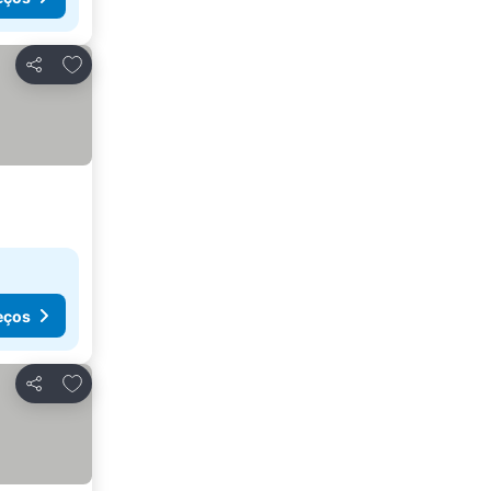
Adicionar aos favoritos
Partilhar
eços
Adicionar aos favoritos
Partilhar