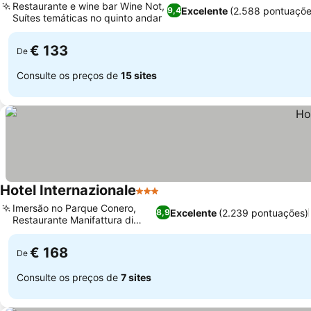
Restaurante e wine bar Wine Not,
Excelente
(2.588 pontuaçõe
9,4
Suítes temáticas no quinto andar
€ 133
De
Consulte os preços de
15 sites
Hotel Internazionale
3 Estrelas
Imersão no Parque Conero,
Excelente
(2.239 pontuações)
8,9
Restaurante Manifattura di
Mare
€ 168
De
Consulte os preços de
7 sites