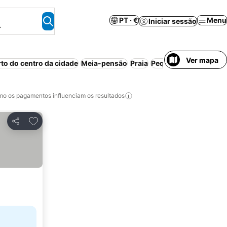
PT · €
Menu
Iniciar sessão
.
Ver mapa
rto do centro da cidade
Meia-pensão
Praia
Pequeno-almoço incl
o os pagamentos influenciam os resultados
Adicionar aos favoritos
Partilhar