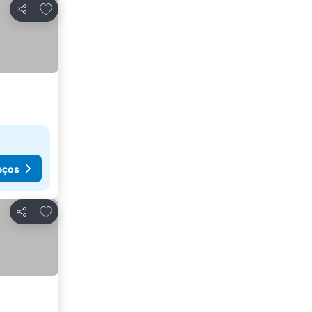
Adicionar aos favoritos
Partilhar
eços
Adicionar aos favoritos
Partilhar