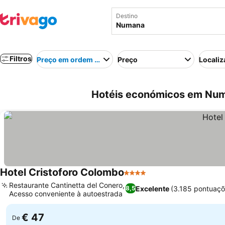
Destino
Filtros
Preço em ordem crescente
Preço
Localiz
Hotéis económicos em Numa
Hotel Cristoforo Colombo
4 Estrelas
Restaurante Cantinetta del Conero,
Excelente
(3.185 pontuaçõ
8,5
Acesso conveniente à autoestrada
€ 47
De