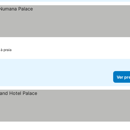
 à praia
Ver pr