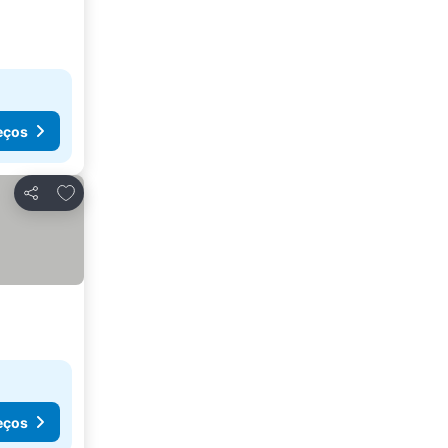
eços
Adicionar aos favoritos
Partilhar
eços