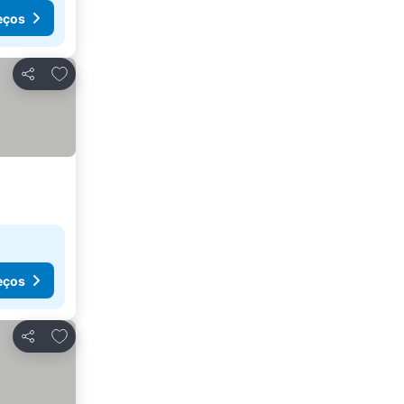
eços
Adicionar aos favoritos
Partilhar
eços
Adicionar aos favoritos
Partilhar