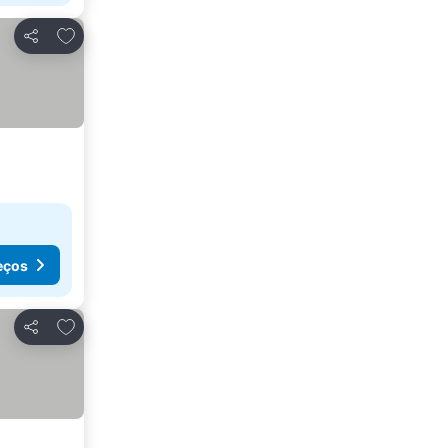
Adicionar aos favoritos
Partilhar
eços
Adicionar aos favoritos
Partilhar