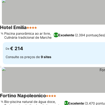
Hotel Emilia
4 Estrelas
Piscina panorâmica ao ar livre,
Excelente
(2.394 pontuações
8,9
Culinária tradicional de Marche
€ 214
De
Consulte os preços de
9 sites
Fortino Napoleonico
4 Estrelas
Bio-piscina natural de água doce,
Excelente
(3.470 pontu
9,1