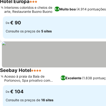
Hotel Europa
3 Estrelas
Interiores coloridos e cheios de
Muito boa
(4.914 pontuações
8,4
arte, Restaurante Buono Buono
€ 90
De
Consulte os preços de
5 sites
Seebay Hotel
4 Estrelas
Acesso à praia da Baía de
Excelente
(1.838 pontuaç
8,9
Portonovo, Spa privativo com
jornada sensorial
€ 104
De
Consulte os preços de
16 sites