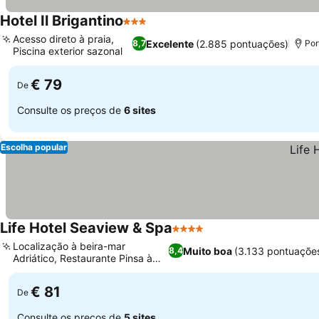
Hotel Il Brigantino
3 Estrelas
Acesso direto à praia,
Excelente
(2.885 pontuações)
8,7
Por
Piscina exterior sazonal
€ 79
De
Consulte os preços de
6 sites
Escolha popular
Life Hotel Seaview & Spa
4 Estrelas
Localização à beira-mar
Muito boa
(3.133 pontuaçõe
8,4
Adriático, Restaurante Pinsa à
beira-mar
€ 81
De
Consulte os preços de
5 sites