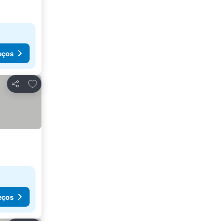
eços
Adicionar aos favoritos
Partilhar
eços