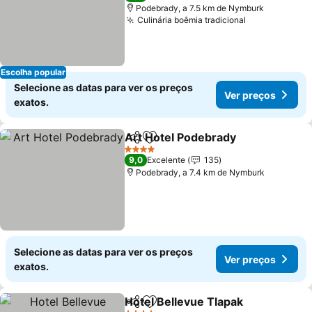
Podebrady, a 7.5 km de Nymburk
Culinária boêmia tradicional
Ver preços
Escolha popular
Selecione as datas para ver os preços
Ver preços
exatos.
Art Hotel Podebrady
Partilhar
Adicionar aos favoritos
Ver p
4 Estrelas
9,0
Excelente
135
Podebrady, a 7.4 km de Nymburk
Selecione as datas para ver os preços
Ver preços
exatos.
Hotel Bellevue Tlapak
Partilhar
Adicionar aos favoritos
Ver 