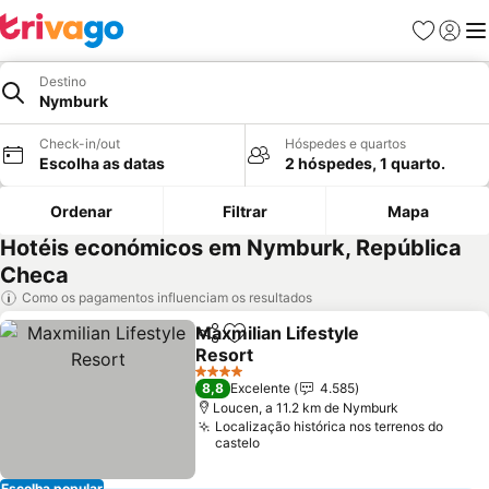
Favoritos
Iniciar
Me
Destino
Nymburk
Check-in/out
Hóspedes e quartos
Escolha as datas
2 hóspedes, 1 quarto.
Ordenar
Filtrar
Mapa
Hotéis económicos em Nymburk, República
Checa
Como os pagamentos influenciam os resultados
Maxmilian Lifestyle
Partilhar
Adicionar aos favoritos
Resort
Ver preços
4 Estrelas
8,8
Excelente
4.585
Loucen, a 11.2 km de Nymburk
Localização histórica nos terrenos do
castelo
Escolha popular