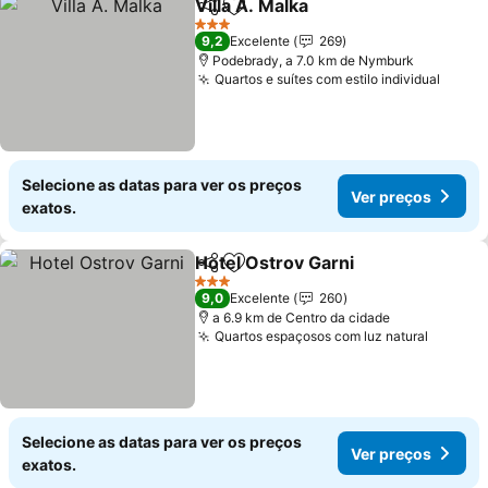
Villa A. Malka
Partilhar
Adicionar aos favoritos
Ver preços
3 Estrelas
9,2
Excelente
269
Podebrady, a 7.0 km de Nymburk
Quartos e suítes com estilo individual
Ver p
Selecione as datas para ver os preços
Ver preços
exatos.
Hotel Ostrov Garni
Partilhar
Adicionar aos favoritos
Ver pre
3 Estrelas
9,0
Excelente
260
a 6.9 km de Centro da cidade
Quartos espaçosos com luz natural
Ver pr
Selecione as datas para ver os preços
Ver preços
exatos.