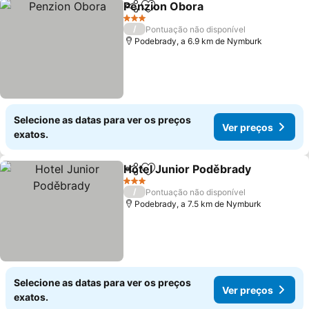
Penzion Obora
Partilhar
Adicionar aos favoritos
Ver preços
3 Estrelas
/
Pontuação não disponível
Podebrady, a 6.9 km de Nymburk
Selecione as datas para ver os preços
Ver preços
exatos.
Hotel Junior Poděbrady
Partilhar
Adicionar aos favoritos
Ve
3 Estrelas
/
Pontuação não disponível
Podebrady, a 7.5 km de Nymburk
Selecione as datas para ver os preços
Ver preços
exatos.