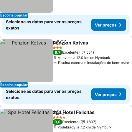
Escolha popular
Selecione as datas para ver os preços
Ver preços
exatos.
Penzion Kotvas
Partilhar
Adicionar aos favoritos
Ver preços
3 Estrelas
8,7
Excelente
554
Milovice, a 12.0 km de Nymburk
Piscina externa e instalações de bem-estar
V
Escolha popular
Selecione as datas para ver os preços
Ver preços
exatos.
Spa Hotel Felicitas
Partilhar
Adicionar aos favoritos
Ver pre
4 Estrelas
9,0
Excelente
1.807
Podebrady, a 7.2 km de Nymburk