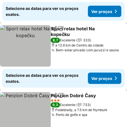
Selecione as datas para ver os preços
Ver preços
exatos.
Sport relax hotel Na
Partilhar
Adicionar aos favoritos
kopečku
Ver preços
8,7
Excelente
333
a 13.6 km de Centro da cidade
Bem-estar privado com jacuzzi e sauna
Ver
Selecione as datas para ver os preços
Ver preços
exatos.
Penzion Dobré Časy
Partilhar
Adicionar aos favoritos
Ver p
3 Estrelas
9,3
Excelente
733
Podebrady, a 7.5 km de Nymburk
Perto de golfe e spa
Ver preços