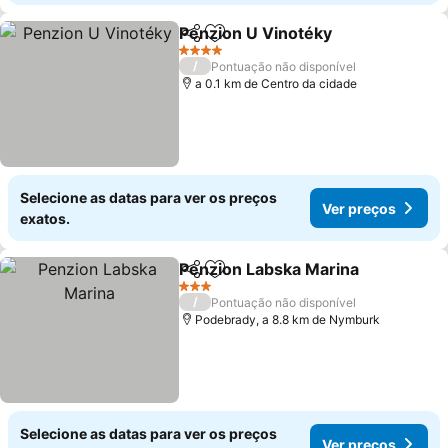
Penzion U Vinotéky
Partilhar
Adicionar aos favoritos
Ver pr
4 Estrelas
/
Pontuação não disponível
a 0.1 km de Centro da cidade
Selecione as datas para ver os preços
Ver preços
exatos.
Penzion Labska Marina
Partilhar
Adicionar aos favoritos
Ver
3 Estrelas
/
Pontuação não disponível
Podebrady, a 8.8 km de Nymburk
Selecione as datas para ver os preços
Ver preços