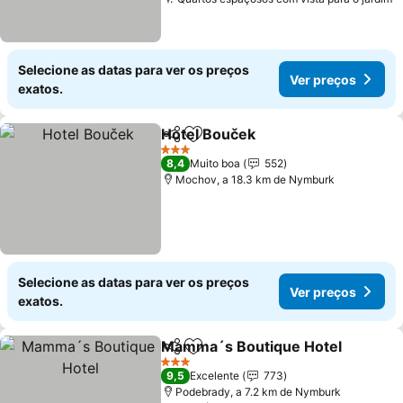
V
Selecione as datas para ver os preços
Ver preços
exatos.
Hotel Bouček
Partilhar
Adicionar aos favoritos
Ver preços
3 Estrelas
8,4
Muito boa
552
Mochov, a 18.3 km de Nymburk
Selecione as datas para ver os preços
Ver preços
exatos.
Mamma´s Boutique Hotel
Partilhar
Adicionar aos favoritos
3 Estrelas
9,5
Excelente
773
Podebrady, a 7.2 km de Nymburk