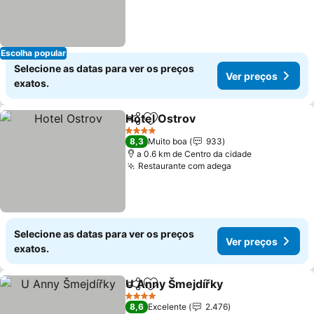
Escolha popular
Selecione as datas para ver os preços
Ver preços
exatos.
Hotel Ostrov
Partilhar
Adicionar aos favoritos
Ver preços
4 Estrelas
8,3
Muito boa
933
a 0.6 km de Centro da cidade
Restaurante com adega
Ver preços
Selecione as datas para ver os preços
Ver preços
exatos.
U Anny Šmejdířky
Partilhar
Adicionar aos favoritos
Ver preç
4 Estrelas
8,6
Excelente
2.476