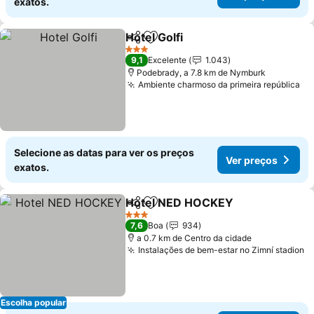
exatos.
Hotel Golfi
Partilhar
Adicionar aos favoritos
Ver preços
3 Estrelas
9,1
Excelente
1.043
Podebrady, a 7.8 km de Nymburk
Ambiente charmoso da primeira república
Ve
Selecione as datas para ver os preços
Ver preços
exatos.
Hotel NED HOCKEY
Partilhar
Adicionar aos favoritos
Ver pr
3 Estrelas
7,6
Boa
934
a 0.7 km de Centro da cidade
Instalações de bem-estar no Zimní stadion
V
Escolha popular