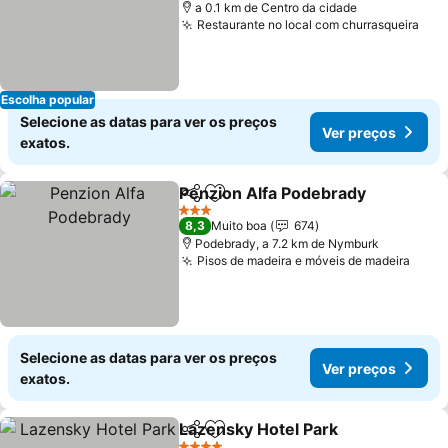
a 0.1 km de Centro da cidade
Restaurante no local com churrasqueira
Ver
Escolha popular
Selecione as datas para ver os preços
Ver preços
exatos.
Penzion Alfa Podebrady
Partilhar
Adicionar aos favoritos
Ve
3 Estrelas
8,3
Muito boa
674
Podebrady, a 7.2 km de Nymburk
Pisos de madeira e móveis de madeira
Ver 
Selecione as datas para ver os preços
Ver preços
exatos.
Lazensky Hotel Park
Partilhar
Adicionar aos favoritos
Ver p