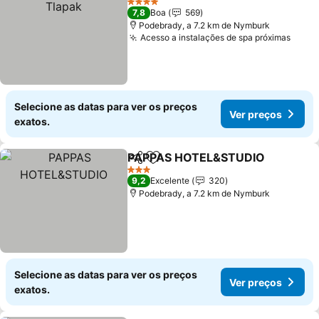
4 Estrelas
7,8
Boa
569
Podebrady, a 7.2 km de Nymburk
Acesso a instalações de spa próximas
Ver 
Selecione as datas para ver os preços
Ver preços
exatos.
PAPPAS HOTEL&STUDIO
Partilhar
Adicionar aos favoritos
V
3 Estrelas
9,2
Excelente
320
Podebrady, a 7.2 km de Nymburk
Selecione as datas para ver os preços
Ver preços
exatos.