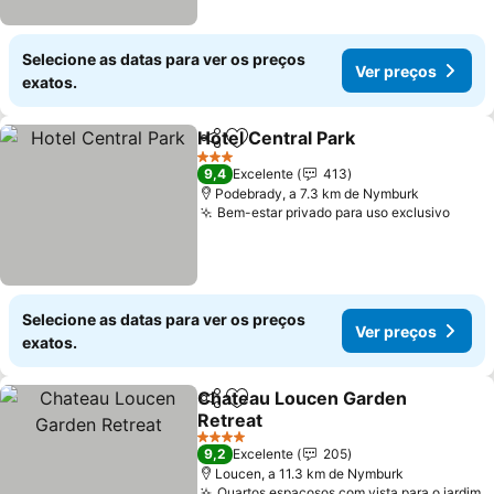
Selecione as datas para ver os preços
Ver preços
exatos.
Hotel Central Park
Partilhar
Adicionar aos favoritos
Ver pre
3 Estrelas
9,4
Excelente
413
Podebrady, a 7.3 km de Nymburk
Bem-estar privado para uso exclusivo
Ver 
Selecione as datas para ver os preços
Ver preços
exatos.
Chateau Loucen Garden
Partilhar
Adicionar aos favoritos
Retreat
Ver preços
4 Estrelas
9,2
Excelente
205
Loucen, a 11.3 km de Nymburk
Quartos espaçosos com vista para o jardim