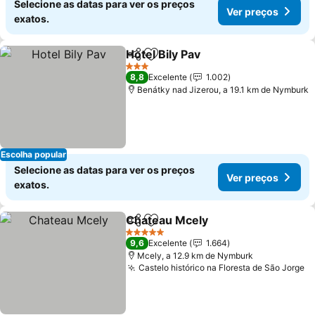
Selecione as datas para ver os preços
Ver preços
exatos.
Hotel Bily Pav
Partilhar
Adicionar aos favoritos
Ver preços
3 Estrelas
8,8
Excelente
1.002
Benátky nad Jizerou, a 19.1 km de Nymburk
Escolha popular
Selecione as datas para ver os preços
Ver preços
exatos.
Chateau Mcely
Partilhar
Adicionar aos favoritos
Ver preços
5 Estrelas
9,6
Excelente
1.664
Mcely, a 12.9 km de Nymburk
Castelo histórico na Floresta de São Jorge
V