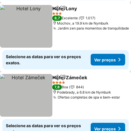
Hotel Lony
Partilhar
Adicionar aos favoritos
Ver preços
3 Estrelas
8,7
Excelente
1.017
Mochov, a 19.9 km de Nymburk
Jardim zen para momentos de tranquilidade
Selecione as datas para ver os preços
Ver preços
exatos.
Hotel Zámeček
Partilhar
Adicionar aos favoritos
Ver preços
4 Estrelas
7,8
Boa
844
Podebrady, a 6.8 km de Nymburk
Ofertas completas de spa e bem-estar
Ver 
Selecione as datas para ver os preços
Ver preços