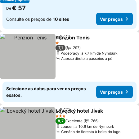
€ 57
De
Consulte os preços de
10 sites
Ver preços
Penzion Tenis
Partilhar
Adicionar aos favoritos
Ver preços
1 Estrelas
7,1
297
Podebrady, a 7.7 km de Nymburk
Acesso direto a passeios a pé
Ver preços
Selecione as datas para ver os preços
Ver preços
exatos.
Lovecký hotel Jívák
Partilhar
Adicionar aos favoritos
Ver pr
3 Estrelas
8,7
Excelente
766
Loucen, a 10.6 km de Nymburk
Cenário de floresta à beira do lago
Ver pre