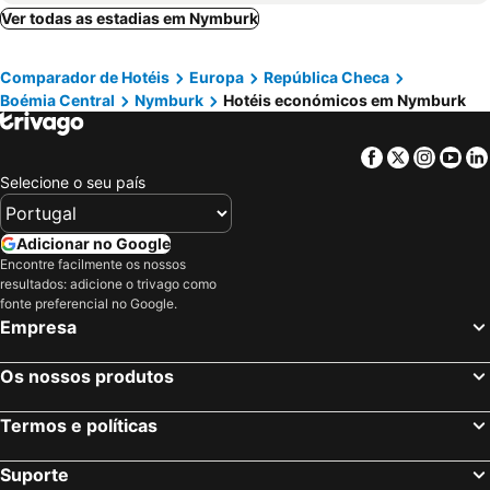
Ver todas as estadias em Nymburk
Comparador de Hotéis
Europa
República Checa
Boémia Central
Nymburk
Hotéis económicos em Nymburk
Facebook
Twitter
Insta
Yo
Selecione o seu país
Adicionar no Google
Encontre facilmente os nossos
resultados: adicione o trivago como
fonte preferencial no Google.
Empresa
Os nossos produtos
Termos e políticas
Suporte