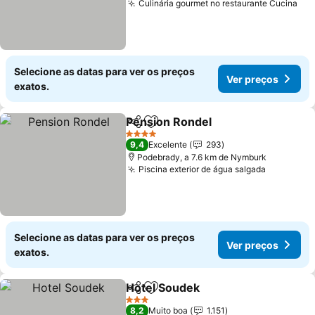
Culinária gourmet no restaurante Cucina
Ver
Selecione as datas para ver os preços
Ver preços
exatos.
Pension Rondel
Partilhar
Adicionar aos favoritos
Ver preços
4 Estrelas
9,4
Excelente
293
Podebrady, a 7.6 km de Nymburk
Piscina exterior de água salgada
Ver preç
Selecione as datas para ver os preços
Ver preços
exatos.
Hotel Soudek
Partilhar
Adicionar aos favoritos
Ver preços
3 Estrelas
8,2
Muito boa
1.151