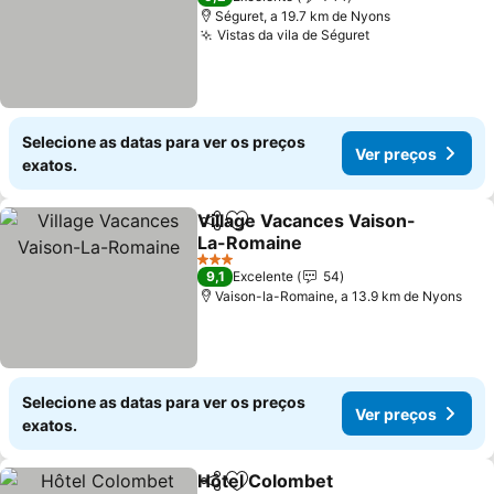
Séguret, a 19.7 km de Nyons
Vistas da vila de Séguret
Ver preços
Selecione as datas para ver os preços
Ver preços
exatos.
Village Vacances Vaison-
Partilhar
Adicionar aos favoritos
La-Romaine
Ver preços
3 Estrelas
9,1
Excelente
54
Vaison-la-Romaine, a 13.9 km de Nyons
Selecione as datas para ver os preços
Ver preços
exatos.
Hôtel Colombet
Partilhar
Adicionar aos favoritos
Ver preços