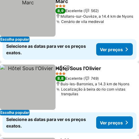
Marc
Ver preços
3 Estrelas
8,9
Excelente
562
Mollans-sur-Ouvèze, a 14.4 km de Nyons
Cenário de vila medieval
Ver preços
Escolha popular
Selecione as datas para ver os preços
Ver preços
exatos.
Hôtel Sous l'Olivier
Partilhar
Adicionar aos favoritos
Ver pre
3 Estrelas
8,8
Excelente
749
Buis-les-Barronies, a 14.3 km de Nyons
Localização à beira do rio com vistas
tranquilas
Escolha popular
Selecione as datas para ver os preços
Ver preços
exatos.