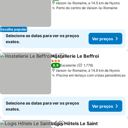
Vaison-la-Romaine, a 14.5 km de Nyons
Perto do centro de Vaison-la-Romaine
Ver 
Escolha popular
Selecione as datas para ver os preços
Ver preços
exatos.
Hostellerie Le Beffroi
Partilhar
Adicionar aos favoritos
Ver 
3 Estrelas
8,9
Excelente
1.776
Vaison-la-Romaine, a 14.6 km de Nyons
Piscina em terraço com vistas panorâmicas
V
Selecione as datas para ver os preços
Ver preços
exatos.
Logis Hôtels Le Saint
Partilhar
Adicionar aos favoritos