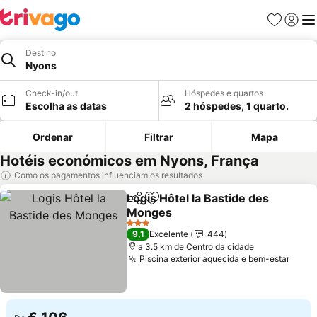
Favoritos
Iniciar
Me
Destino
Nyons
Check-in/out
Hóspedes e quartos
Escolha as datas
2 hóspedes, 1 quarto.
Ordenar
Filtrar
Mapa
Hotéis económicos em Nyons, França
Como os pagamentos influenciam os resultados
Logis Hôtel la Bastide des
Partilhar
Adicionar aos favoritos
Monges
Ver preços
3 Estrelas
9,1
Excelente
444
a 3.5 km de Centro da cidade
Piscina exterior aquecida e bem-estar
Ver 