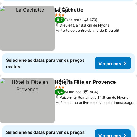
La Cachette
Partilhar
Adicionar aos favoritos
Ver preços
3 Estrelas
9,7
Excelente
679
Dieulefit, a 18.8 km de Nyons
Perto do centro da vila de Dieulefit
Ver pre
Selecione as datas para ver os preços
Ver preços
exatos.
Hôtel la Fête en Provence
Partilhar
Adicionar aos favoritos
3 Estrelas
8,4
Muito boa
904
Vaison-la-Romaine, a 14.6 km de Nyons
Piscina ao ar livre e oásis de hidromassagem
Selecione as datas para ver os preços
Ver preços