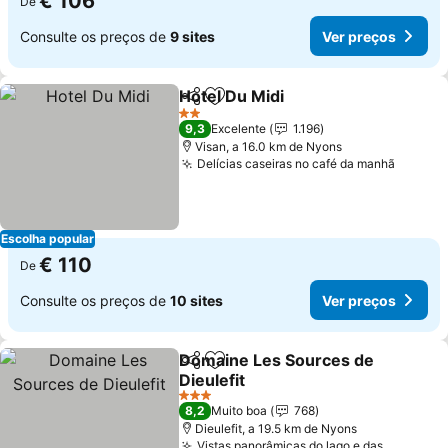
€ 106
De
Consulte os preços de
9 sites
Ver preços
Hotel Du Midi
Partilhar
Adicionar aos favoritos
Ver preços
2 Estrelas
9,3
Excelente
1.196
Visan, a 16.0 km de Nyons
Delícias caseiras no café da manhã
Ver pr
Escolha popular
€ 110
De
Consulte os preços de
10 sites
Ver preços
Domaine Les Sources de
Partilhar
Adicionar aos favoritos
Dieulefit
Ver preços
3 Estrelas
8,2
Muito boa
768
Dieulefit, a 19.5 km de Nyons
Vistas panorâmicas do lago e das