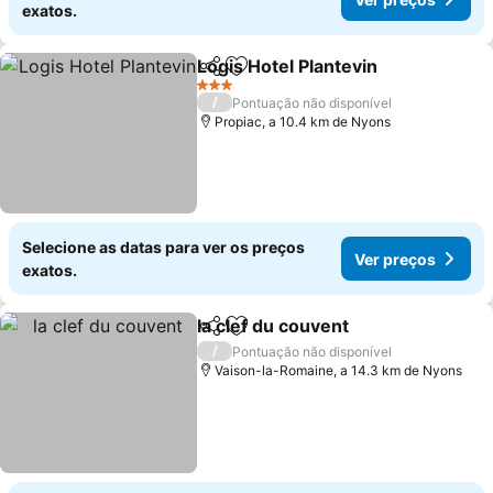
exatos.
Logis Hotel Plantevin
Partilhar
Adicionar aos favoritos
Ver p
3 Estrelas
/
Pontuação não disponível
Propiac, a 10.4 km de Nyons
Selecione as datas para ver os preços
Ver preços
exatos.
la clef du couvent
Partilhar
Adicionar aos favoritos
Ver preç
/
Pontuação não disponível
Vaison-la-Romaine, a 14.3 km de Nyons