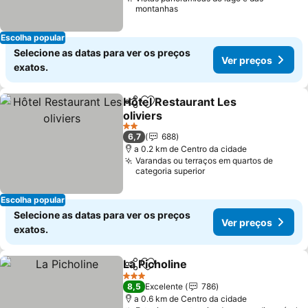
montanhas
Escolha popular
Selecione as datas para ver os preços
Ver preços
exatos.
Hôtel Restaurant Les
Partilhar
Adicionar aos favoritos
oliviers
Ver preços
2 Estrelas
6,7
688
a 0.2 km de Centro da cidade
Varandas ou terraços em quartos de
categoria superior
Escolha popular
Selecione as datas para ver os preços
Ver preços
exatos.
La Picholine
Partilhar
Adicionar aos favoritos
Ver preços
3 Estrelas
8,5
Excelente
786
a 0.6 km de Centro da cidade