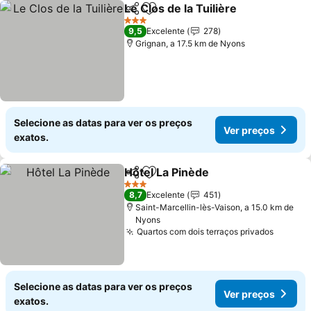
Le Clos de la Tuilière
Partilhar
Adicionar aos favoritos
Ver p
3 Estrelas
9,5
Excelente
278
Grignan, a 17.5 km de Nyons
Selecione as datas para ver os preços
Ver preços
exatos.
Hôtel La Pinède
Partilhar
Adicionar aos favoritos
Ver preços
3 Estrelas
8,7
Excelente
451
Saint-Marcellin-lès-Vaison, a 15.0 km de
Nyons
Quartos com dois terraços privados
Ver pr
Selecione as datas para ver os preços
Ver preços
exatos.