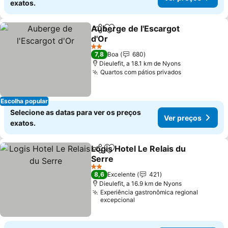
exatos.
Auberge de l'Escargot
Partilhar
Adicionar aos favoritos
d'Or
Ver preços
2 Estrelas
7,8
Boa
680
Dieulefit, a 18.1 km de Nyons
Quartos com pátios privados
Ver preços
Escolha popular
Selecione as datas para ver os preços
Ver preços
exatos.
Logis Hotel Le Relais du
Partilhar
Adicionar aos favoritos
Serre
Ver preços
2 Estrelas
8,6
Excelente
421
Dieulefit, a 16.9 km de Nyons
Experiência gastronômica regional
excepcional