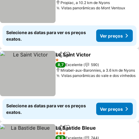
Propiac, a 10.2 km de Nyons
Vistas panorâmicas do Mont Ventoux
Ver p
Selecione as datas para ver os preços
Ver preços
exatos.
Le Saint Victor
Partilhar
Adicionar aos favoritos
Ver preços
1 Estrelas
8,7
Excelente
590
Mirabel-aux-Baronnies, a 3.6 km de Nyons
Vistas panorâmicas do vale e dos vinhedos
V
Selecione as datas para ver os preços
Ver preços
exatos.
La Bastide Bleue
Partilhar
Adicionar aos favoritos
Ver preço
3 Estrelas
9,2
Excelente
744