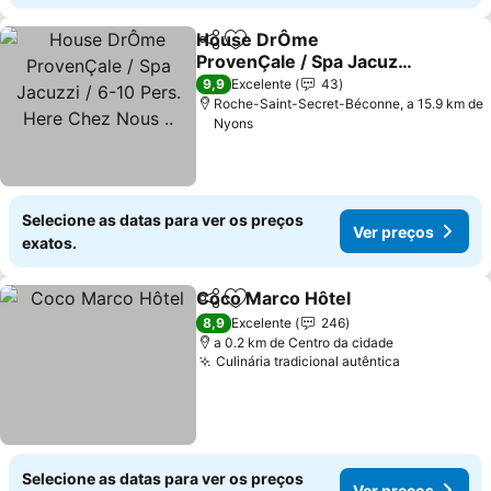
House DrÔme
Partilhar
Adicionar aos favoritos
ProvenÇale / Spa Jacuzzi
/ 6-10 Pers. Here Chez
Ver preços
9,9
Excelente
43
Nous ..
Roche-Saint-Secret-Béconne, a 15.9 km de
Nyons
Selecione as datas para ver os preços
Ver preços
exatos.
Coco Marco Hôtel
Partilhar
Adicionar aos favoritos
Ver pre
8,9
Excelente
246
a 0.2 km de Centro da cidade
Culinária tradicional autêntica
Ver preços
Selecione as datas para ver os preços
Ver preços