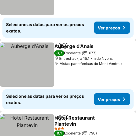
Selecione as datas para ver os preços
Ver preços
exatos.
Auberge d'Anais
Partilhar
Adicionar aos favoritos
Ver preço
8,7
Excelente
677
Entrechaux, a 15.1 km de Nyons
Vistas panorâmicas do Mont Ventoux
Ver p
Selecione as datas para ver os preços
Ver preços
exatos.
Hotel Restaurant
Partilhar
Adicionar aos favoritos
Plantevin
Ver preços
3 Estrelas
9,1
Excelente
790