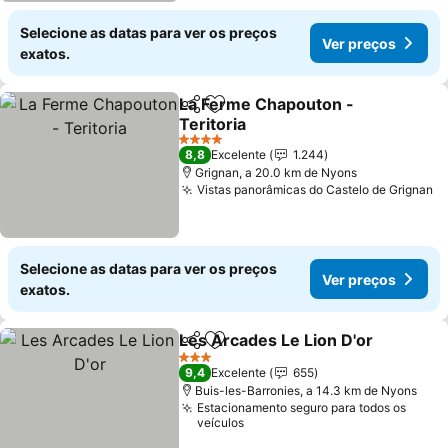
Selecione as datas para ver os preços
Ver preços
exatos.
La Ferme Chapouton -
Partilhar
Adicionar aos favoritos
Teritoria
Ver preços
4 Estrelas
8,8
Excelente
1.244
Grignan, a 20.0 km de Nyons
Vistas panorâmicas do Castelo de Grignan
V
Selecione as datas para ver os preços
Ver preços
exatos.
Les Arcades Le Lion D'or
Partilhar
Adicionar aos favoritos
V
3 Estrelas
9,4
Excelente
655
Buis-les-Barronies, a 14.3 km de Nyons
Estacionamento seguro para todos os
veículos