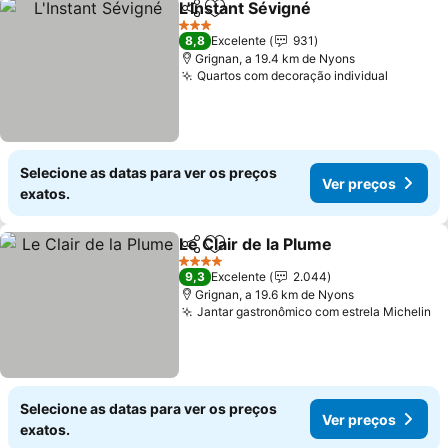
L'Instant Sévigné
Partilhar
Adicionar aos favoritos
Ver preço
3 Estrelas
8,8
Excelente
931
Grignan, a 19.4 km de Nyons
Quartos com decoração individual
Ver pre
Selecione as datas para ver os preços
Ver preços
exatos.
Le Clair de la Plume
Partilhar
Adicionar aos favoritos
Ver pr
4 Estrelas
9,3
Excelente
2.044
Grignan, a 19.6 km de Nyons
Jantar gastronômico com estrela Michelin
Ve
Selecione as datas para ver os preços
Ver preços
exatos.