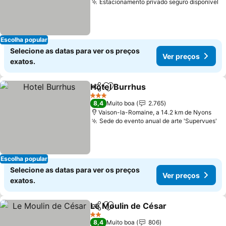
Estacionamento privado seguro disponível
V
Escolha popular
Selecione as datas para ver os preços
Ver preços
exatos.
Hotel Burrhus
Partilhar
Adicionar aos favoritos
Ver preços
3 Estrelas
8,4
Muito boa
2.765
Vaison-la-Romaine, a 14.2 km de Nyons
Sede do evento anual de arte 'Supervues'
Ve
Escolha popular
Selecione as datas para ver os preços
Ver preços
exatos.
Le Moulin de César
Partilhar
Adicionar aos favoritos
Ver pr
2 Estrelas
8,4
Muito boa
806