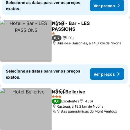
Selecione as datas para ver os preços
Ver preços
exatos.
Hotel - Bar - LES
Partilhar
Adicionar aos favoritos
PASSIONS
Ver preços
1 Estrelas
6,7
20
Buis-les-Barronies, a 14.3 km de Nyons
Selecione as datas para ver os preços
Ver preços
exatos.
Hotel Bellerive
Partilhar
Adicionar aos favoritos
Ver preços
3 Estrelas
8,6
Excelente
436
Rasteau, a 19.2 km de Nyons
Vistas panorâmicas do Mont Ventoux
Ver p