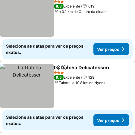
3 Estrelas
8,8
Excelente
619
a 0.1 km de Centro da cidade
Selecione as datas para ver os preços
Ver preços
exatos.
La Datcha Delicatessen
Partilhar
Adicionar aos favoritos
Ve
3 Estrelas
9,5
Excelente
129
Tulette, a 19.8 km de Nyons
Selecione as datas para ver os preços
Ver preços
exatos.