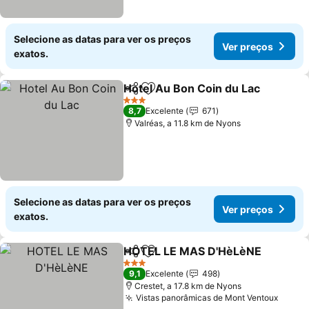
Selecione as datas para ver os preços
Ver preços
exatos.
Hotel Au Bon Coin du Lac
Partilhar
Adicionar aos favoritos
3 Estrelas
8,7
Excelente
671
Valréas, a 11.8 km de Nyons
Selecione as datas para ver os preços
Ver preços
exatos.
HOTEL LE MAS D'HèLèNE
Partilhar
Adicionar aos favoritos
3 Estrelas
9,1
Excelente
498
Crestet, a 17.8 km de Nyons
Vistas panorâmicas de Mont Ventoux
Ver p