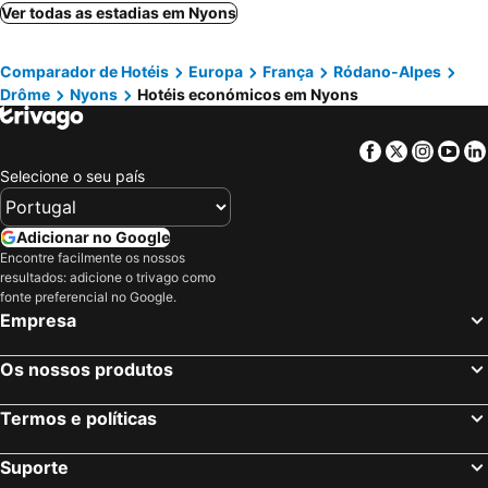
Ver todas as estadias em Nyons
Comparador de Hotéis
Europa
França
Ródano-Alpes
Drôme
Nyons
Hotéis económicos em Nyons
Facebook
Twitter
Insta
Yo
Selecione o seu país
Adicionar no Google
Encontre facilmente os nossos
resultados: adicione o trivago como
fonte preferencial no Google.
Empresa
Os nossos produtos
Termos e políticas
Suporte