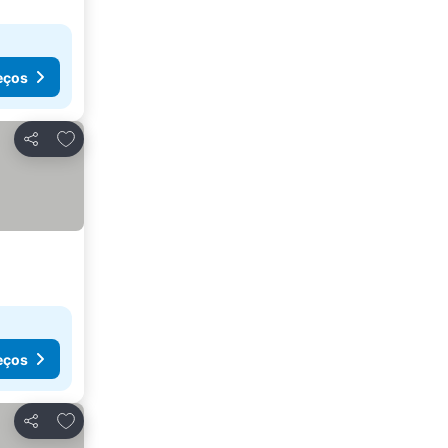
eços
Adicionar aos favoritos
Partilhar
eços
Adicionar aos favoritos
Partilhar