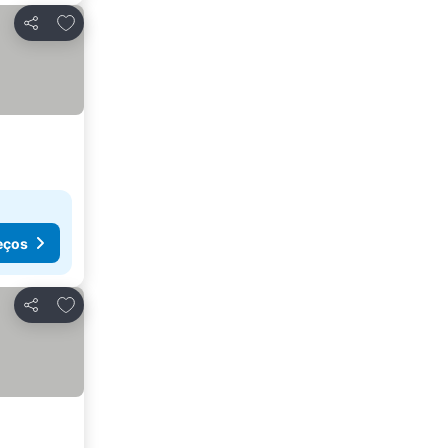
Adicionar aos favoritos
Partilhar
eços
Adicionar aos favoritos
Partilhar