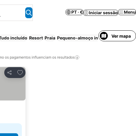
PT · €
Menu
Iniciar sessão
.
Ver mapa
Tudo incluído
Resort
Praia
Pequeno-almoço incluído
Piscina
Ar
o os pagamentos influenciam os resultados
Adicionar aos favoritos
Partilhar