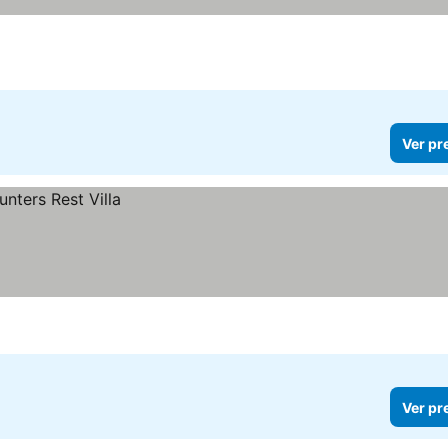
Ver pr
Ver pr