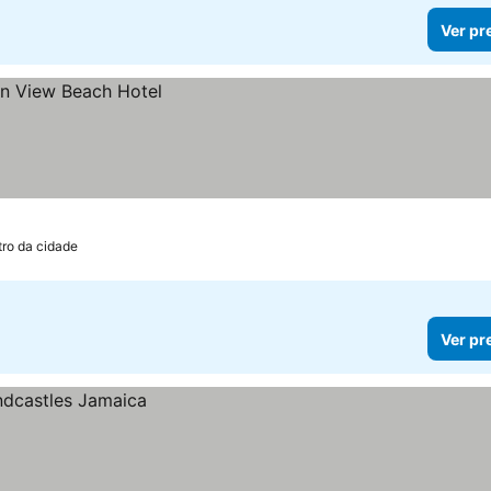
Ver pr
tro da cidade
Ver pr