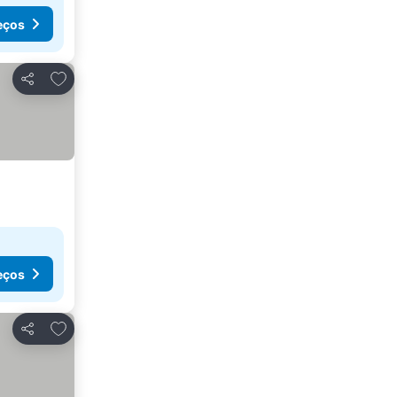
eços
Adicionar aos favoritos
Partilhar
eços
Adicionar aos favoritos
Partilhar