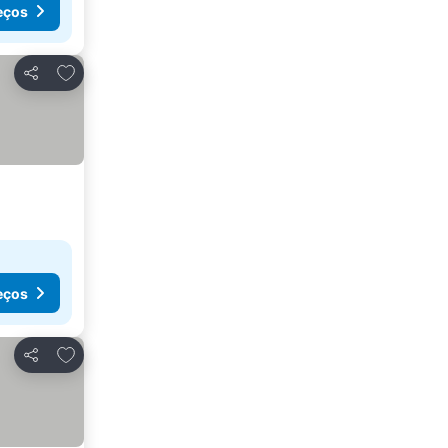
eços
Adicionar aos favoritos
Partilhar
eços
Adicionar aos favoritos
Partilhar