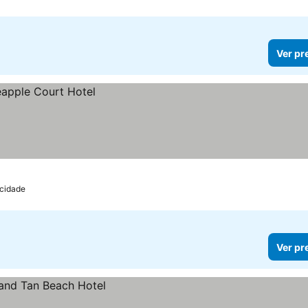
Ver pr
 cidade
Ver pr