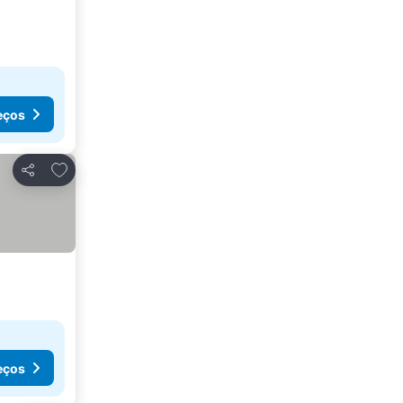
eços
Adicionar aos favoritos
Partilhar
eços