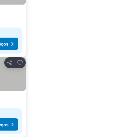
eços
Adicionar aos favoritos
Partilhar
eços