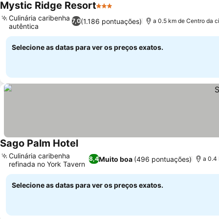
Mystic Ridge Resort
3 Estrelas
Culinária caribenha
(1.186 pontuações)
7,0
a 0.5 km de Centro da c
autêntica
Selecione as datas para ver os preços exatos.
Sago Palm Hotel
Culinária caribenha
Muito boa
(496 pontuações)
8,4
a 0.4
refinada no York Tavern
Selecione as datas para ver os preços exatos.