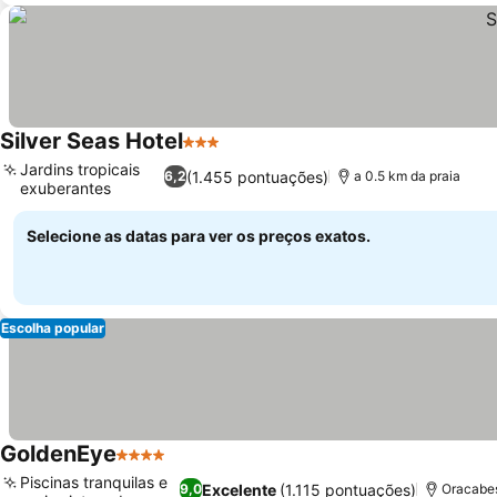
Silver Seas Hotel
3 Estrelas
Jardins tropicais
(1.455 pontuações)
6,2
a 0.5 km da praia
exuberantes
Selecione as datas para ver os preços exatos.
Escolha popular
GoldenEye
4 Estrelas
Piscinas tranquilas e
Excelente
(1.115 pontuações)
9,0
Oracabes