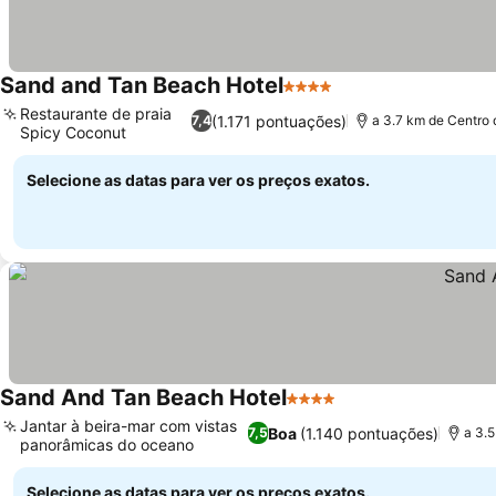
Sand and Tan Beach Hotel
4 Estrelas
Restaurante de praia
(1.171 pontuações)
7,4
a 3.7 km de Centro 
Spicy Coconut
Selecione as datas para ver os preços exatos.
Sand And Tan Beach Hotel
4 Estrelas
Jantar à beira-mar com vistas
Boa
(1.140 pontuações)
7,5
a 3.5
panorâmicas do oceano
Selecione as datas para ver os preços exatos.