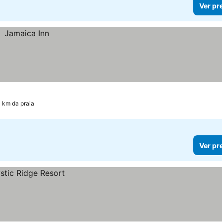
Ver pr
1 km da praia
Ver pr