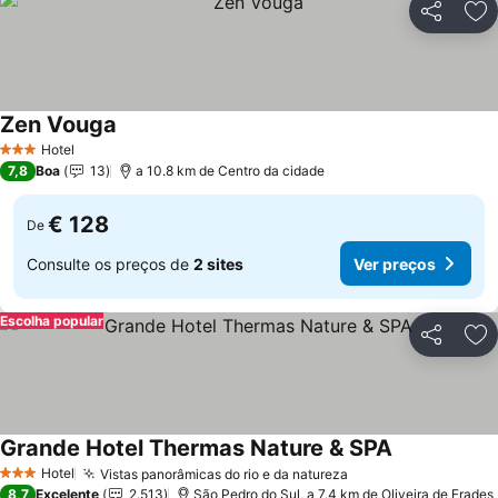
Partilhar
Ad
Zen Vouga
Ver preços
Hotel
3 Estrelas
7,8
Boa
13
a 10.8 km de Centro da cidade
€ 128
De
Consulte os preços de
2 sites
Ver preços
Escolha popular
Partilhar
Ad
Grande Hotel Thermas Nature & SPA
Ver preços
Hotel
Vistas panorâmicas do rio e da natureza
Ver preços
3 Estrelas
8,7
Excelente
2.513
São Pedro do Sul, a 7.4 km de Oliveira de Frades