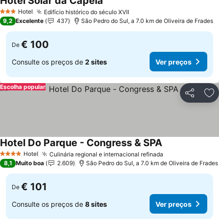
Hotel Solar da Capela
Ver preços
Hotel
Edifício histórico do século XVII
Ver preços
3 Estrelas
9,2
Excelente
437
São Pedro do Sul, a 7.0 km de Oliveira de Frades
€ 100
De
Consulte os preços de
2 sites
Ver preços
Escolha popular
Partilhar
Ad
Hotel Do Parque - Congress & SPA
Ver preços
Hotel
Culinária regional e internacional refinada
Ver preços
4 Estrelas
8,1
Muito boa
2.609
São Pedro do Sul, a 7.0 km de Oliveira de Frades
€ 101
De
Consulte os preços de
8 sites
Ver preços