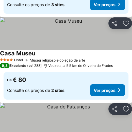
Consulte os preços de
3 sites
Ver preços
Partilhar
Ad
Casa Museu
Ver preços
Hotel
Museu religioso e coleção de arte
Ver preços
4 Estrelas
9,3
Excelente
288
Vouzela, a 5.5 km de Oliveira de Frades
€ 80
De
Consulte os preços de
2 sites
Ver preços
Partilhar
Ad