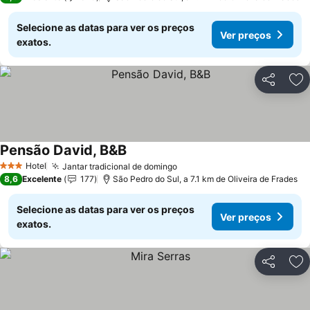
Selecione as datas para ver os preços
Ver preços
exatos.
Partilhar
Ad
Pensão David, B&B
Ver preços
Hotel
Jantar tradicional de domingo
Ver preços
3 Estrelas
8,6
Excelente
177
São Pedro do Sul, a 7.1 km de Oliveira de Frades
Selecione as datas para ver os preços
Ver preços
exatos.
Partilhar
Ad