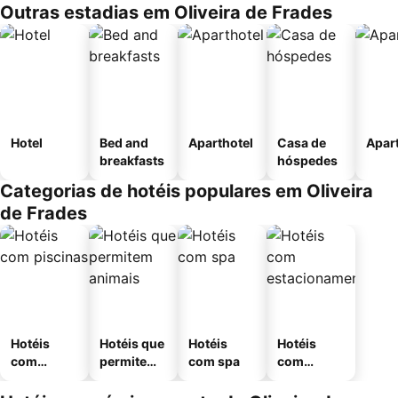
Outras estadias em Oliveira de Frades
Hotel
Bed and
Aparthotel
Casa de
Apar
breakfasts
hóspedes
Categorias de hotéis populares em Oliveira
de Frades
Hotéis
Hotéis que
Hotéis
Hotéis
com
permitem
com spa
com
piscinas
animais
estaciona
mento