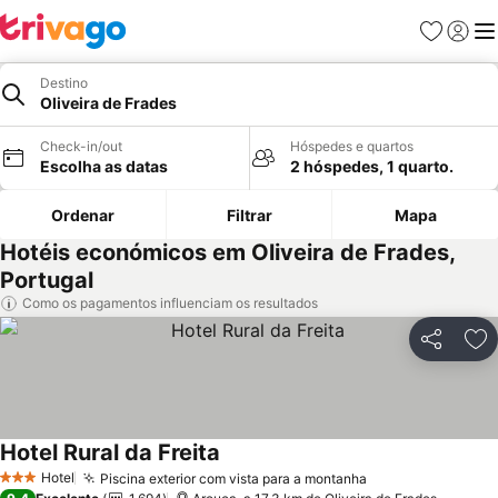
Favoritos
Iniciar
Me
Destino
Oliveira de Frades
Check-in/out
Hóspedes e quartos
Escolha as datas
2 hóspedes, 1 quarto.
Ordenar
Filtrar
Mapa
Hotéis económicos em Oliveira de Frades,
Portugal
Como os pagamentos influenciam os resultados
Partilhar
Ad
Hotel Rural da Freita
Ver preços
Hotel
Piscina exterior com vista para a montanha
Ver preços
3 Estrelas