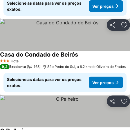
Selecione as datas para ver os preços
Ver preços
exatos.
Partilhar
Ad
Casa do Condado de Beirós
Ver preços
Hotel
3 Estrelas
9,2
Excelente
168
São Pedro do Sul, a 6.2 km de Oliveira de Frades
Selecione as datas para ver os preços
Ver preços
exatos.
Partilhar
Ad