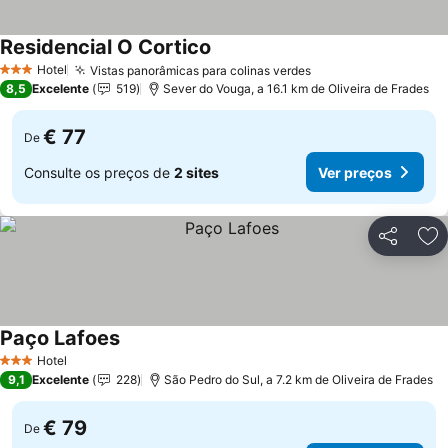
Residencial O Cortico
Ver preços
Hotel
Vistas panorâmicas para colinas verdes
Ver preços
3 Estrelas
8,5
Excelente
519
Sever do Vouga, a 16.1 km de Oliveira de Frades
€ 77
De
Consulte os preços de
2 sites
Ver preços
Partilhar
Ad
Paço Lafoes
Ver preços
Hotel
3 Estrelas
9,1
Excelente
228
São Pedro do Sul, a 7.2 km de Oliveira de Frades
€ 79
De