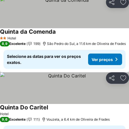
Partilhar
Ad
Quinta da Comenda
Ver preços
Hotel
2 Estrelas
8,9
Excelente
199
São Pedro do Sul, a 11.6 km de Oliveira de Frades
Selecione as datas para ver os preços
Ver preços
exatos.
Partilhar
Ad
Quinta Do Caritel
Ver preços
Hotel
9,6
Excelente
111
Vouzela, a 6.4 km de Oliveira de Frades