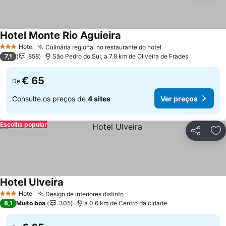
Hotel Monte Rio Aguieira
Ver preços
Hotel
Culinária regional no restaurante do hotel
Ver preços
3 Estrelas
7,1
858
São Pedro do Sul, a 7.8 km de Oliveira de Frades
€ 65
De
Consulte os preços de
4 sites
Ver preços
Escolha popular
Partilhar
Ad
Hotel Ulveira
Ver preços
Hotel
Design de interiores distinto
Ver preços
3 Estrelas
8,1
Muito boa
305
a 0.6 km de Centro da cidade