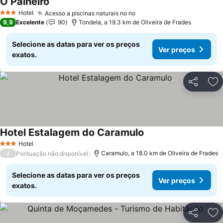
O Palheiro
Ver preços
Hotel
Acesso a piscinas naturais no rio
Ver preços
3 Estrelas
9,9
Excelente
90
Tondela, a 19.3 km de Oliveira de Frades
Selecione as datas para ver os preços
Ver preços
exatos.
Partilhar
Ad
Hotel Estalagem do Caramulo
Ver preços
Hotel
3 Estrelas
/
Caramulo, a 18.0 km de Oliveira de Frades
Pontuação não disponível
Selecione as datas para ver os preços
Ver preços
exatos.
Partilhar
Ad