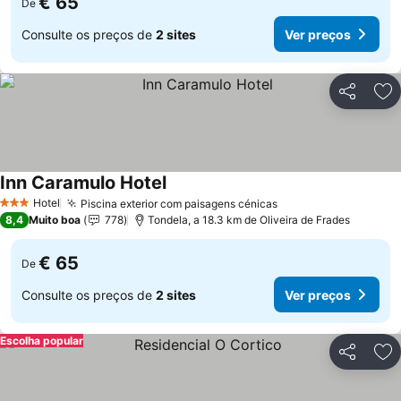
€ 65
De
Consulte os preços de
2 sites
Ver preços
Partilhar
Ad
Inn Caramulo Hotel
Ver preços
Hotel
Piscina exterior com paisagens cénicas
Ver preços
3 Estrelas
8,4
Muito boa
778
Tondela, a 18.3 km de Oliveira de Frades
€ 65
De
Consulte os preços de
2 sites
Ver preços
Escolha popular
Partilhar
Ad