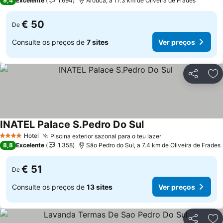
9,4
Excelente
1.694
Arouca, a 17.3 km de Oliveira de Frades
€ 50
De
Consulte os preços de
7 sites
Ver preços
Partilhar
Ad
INATEL Palace S.Pedro Do Sul
Ver preços
Hotel
Piscina exterior sazonal para o teu lazer
Ver preços
4 Estrelas
8,8
Excelente
1.358
São Pedro do Sul, a 7.4 km de Oliveira de Frades
€ 51
De
Consulte os preços de
13 sites
Ver preços