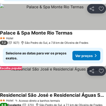
Partilhar
Ad
Palace & Spa Monte Rio Termas
Ver preços
Hotel
2 Estrelas
7,2
927
São Pedro do Sul, a 7.8 km de Oliveira de Frades
Selecione as datas para ver os preços
Ver preços
exatos.
Escolha popular
Partilhar
Ad
Residencial São José e Residencial Águas Santas
Ver preços
Hotel
Acesso direto a banhos termais
Ver preços
2 Estrelas
8,6
Excelente
370
São Pedro do Sul, a 7.1 km de Oliveira de Frades