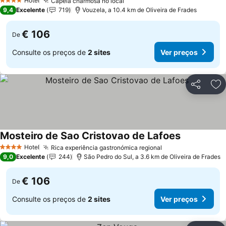
Hotel
Capela charmosa no local
Ver preços
4 Estrelas
9,4
Excelente
719
Vouzela, a 10.4 km de Oliveira de Frades
€ 106
De
Consulte os preços de
2 sites
Ver preços
Partilhar
Ad
Mosteiro de Sao Cristovao de Lafoes
Ver preços
Hotel
Rica experiência gastronómica regional
Ver preços
4 Estrelas
9,0
Excelente
244
São Pedro do Sul, a 3.6 km de Oliveira de Frades
€ 106
De
Consulte os preços de
2 sites
Ver preços