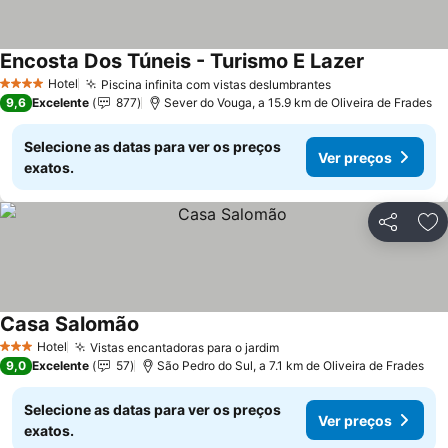
Encosta Dos Túneis - Turismo E Lazer
Ver preços
Hotel
Piscina infinita com vistas deslumbrantes
Ver preços
4 Estrelas
9,6
Excelente
877
Sever do Vouga, a 15.9 km de Oliveira de Frades
Selecione as datas para ver os preços
Ver preços
exatos.
Partilhar
Ad
Casa Salomão
Ver preços
Hotel
Vistas encantadoras para o jardim
Ver preços
3 Estrelas
9,0
Excelente
57
São Pedro do Sul, a 7.1 km de Oliveira de Frades
Selecione as datas para ver os preços
Ver preços
exatos.