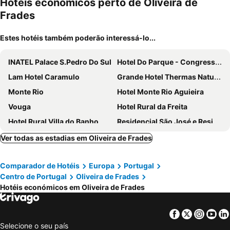
Hotéis económicos perto de Oliveira de
Frades
Estes hotéis também poderão interessá-lo...
INATEL Palace S.Pedro Do Sul
Hotel Do Parque - Congress & SPA
Lam Hotel Caramulo
Grande Hotel Thermas Nature & SPA
Monte Rio
Hotel Monte Rio Aguieira
Vouga
Hotel Rural da Freita
Hotel Rural Villa do Banho
Residencial São José e Residencial Águas Santas
Hotel Solar da Capela
Palace & Spa Monte Rio Termas
Ver todas as estadias em Oliveira de Frades
Hotel Ulveira
Encosta Dos Túneis - Turismo E Lazer
Comparador de Hotéis
Europa
Portugal
Paço Lafoes
Mosteiro de Sao Cristovao de Lafoes
Centro de Portugal
Oliveira de Frades
Paço de Vilharigues
Lavanda Termas De Sao Pedro Do Sul
Hotéis económicos em Oliveira de Frades
Pensão David, B&B
Casa Museu
B&B Pensão Avenida
Inn Caramulo Hotel
Facebook
Twitter
Insta
Yo
Selecione o seu país
Casa Salomão
Residencial O Cortico