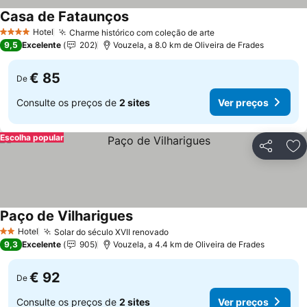
Casa de Fataunços
Ver preços
Hotel
Charme histórico com coleção de arte
Ver preços
4 Estrelas
9,5
Excelente
202
Vouzela, a 8.0 km de Oliveira de Frades
€ 85
De
Consulte os preços de
2 sites
Ver preços
Escolha popular
Partilhar
Ad
Paço de Vilharigues
Ver preços
Hotel
Solar do século XVII renovado
Ver preços
2 Estrelas
9,3
Excelente
905
Vouzela, a 4.4 km de Oliveira de Frades
€ 92
De
Consulte os preços de
2 sites
Ver preços