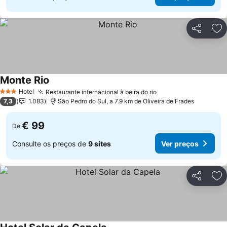
Partilhar
Ad
Monte Rio
Ver preços
Hotel
Restaurante internacional à beira do rio
Ver preços
3 Estrelas
7,3
1.083
São Pedro do Sul, a 7.9 km de Oliveira de Frades
€ 99
De
Consulte os preços de
9 sites
Ver preços
Partilhar
Ad