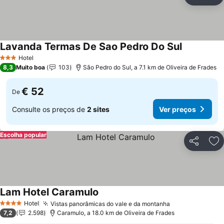
Partilhar
Ad
Lavanda Termas De Sao Pedro Do Sul
Ver preços
Hotel
3 Estrelas
8,3
Muito boa
103
São Pedro do Sul, a 7.1 km de Oliveira de Frades
€ 52
De
Consulte os preços de
2 sites
Ver preços
Escolha popular
Partilhar
Ad
Lam Hotel Caramulo
Ver preços
Hotel
Vistas panorâmicas do vale e da montanha
Ver preços
4 Estrelas
7,2
2.598
Caramulo, a 18.0 km de Oliveira de Frades