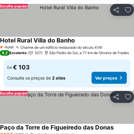
Escolha popular
Partilhar
Ad
Hotel Rural Villa do Banho
Ver preços
Hotel
Charme de um edifício restaurado do século XVIII
Ver preços
1 Estrelas
9,2
Excelente
527
São Pedro do Sul, a 7.1 km de Oliveira de Frades
€ 103
De
Consulte os preços de
2 sites
Ver preços
Escolha popular
Partilhar
Ad
Paço da Torre de Figueiredo das Donas
Ver preç