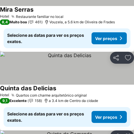
Mira Serras
Ver preços
Hotel
Restaurante familiar no local
Ver preços
8,4
Muito boa
461
Vouzela, a 5.6 km de Oliveira de Frades
Selecione as datas para ver os preços
Ver preços
exatos.
Partilhar
Ad
Quinta das Delicias
Ver preços
Hotel
Quartos com charme arquitetónico original
Ver preços
9,1
Excelente
158
a 3.4 km de Centro da cidade
Selecione as datas para ver os preços
Ver preços
exatos.