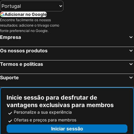
Casa de Fataunços
Mira Serras
Adicionar no Google
Paço da Torre de Figueiredo das Donas
Quinta das Delicias
Encontre facilmente os nossos
O Palheiro
Quinta da Comenda
resultados: adicione o trivago como
fonte preferencial no Google.
Zen Vouga
Casa do Condado de Beirós
Empresa
Quinta de Moçamedes - Turismo de Habitação
Quinta Do Caritel
Hotel Estalagem do Caramulo
Grande Lisboa
Os nossos produtos
Quinta dos 4 Lagares
Quinta do Pedreno
Termos e políticas
Quinta do Pendão - Agroturismo
Albergaria Nossa Senhora da Saúde
Eira Dos Canastros
Rural Vilarinho
Suporte
Hotel Quinta de Bispos
Inicie sessão para desfrutar de
vantagens exclusivas para membros
Personalize a sua experiência
Ofertas e preços para membros
Iniciar sessão