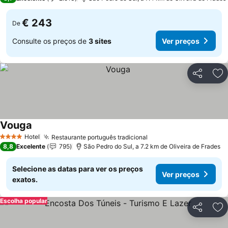
€ 243
De
Consulte os preços de
3 sites
Ver preços
Partilhar
Ad
Vouga
Ver preços
Hotel
Restaurante português tradicional
Ver preços
4 Estrelas
8,8
Excelente
795
São Pedro do Sul, a 7.2 km de Oliveira de Frades
Selecione as datas para ver os preços
Ver preços
exatos.
Escolha popular
Partilhar
Ad