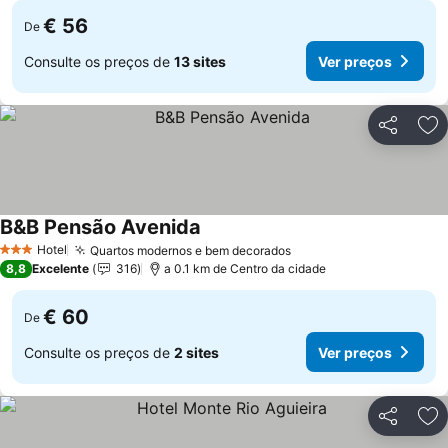
€ 56
De
Consulte os preços de
13 sites
Ver preços
Partilhar
Ad
B&B Pensão Avenida
Ver preços
Hotel
Quartos modernos e bem decorados
Ver preços
3 Estrelas
8,8
Excelente
316
a 0.1 km de Centro da cidade
€ 60
De
Consulte os preços de
2 sites
Ver preços
Partilhar
Ad