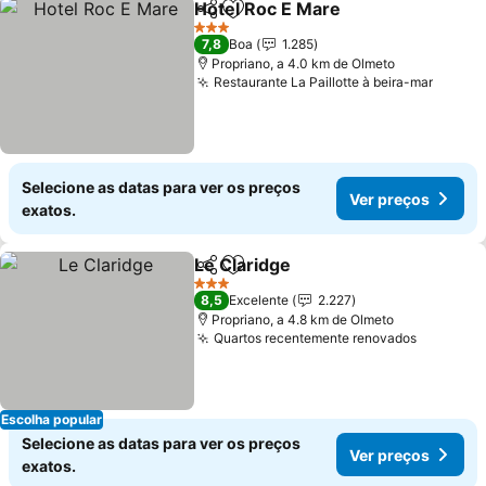
Hotel Roc E Mare
Partilhar
Adicionar aos favoritos
3 Estrelas
7,8
Boa
1.285
Propriano, a 4.0 km de Olmeto
Restaurante La Paillotte à beira-mar
Selecione as datas para ver os preços
Ver preços
exatos.
Le Claridge
Partilhar
Adicionar aos favoritos
3 Estrelas
8,5
Excelente
2.227
Propriano, a 4.8 km de Olmeto
Quartos recentemente renovados
Escolha popular
Selecione as datas para ver os preços
Ver preços
exatos.