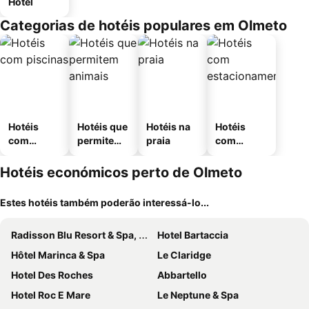
Hotel
Categorias de hotéis populares em Olmeto
Hotéis
Hotéis que
Hotéis na
Hotéis
com
permitem
praia
com
piscinas
animais
estaciona
mento
Hotéis económicos perto de Olmeto
Estes hotéis também poderão interessá-lo...
Radisson Blu Resort & Spa, Ajaccio Bay
Hotel Bartaccia
Hôtel Marinca & Spa
Le Claridge
Hotel Des Roches
Abbartello
Hotel Roc E Mare
Le Neptune & Spa