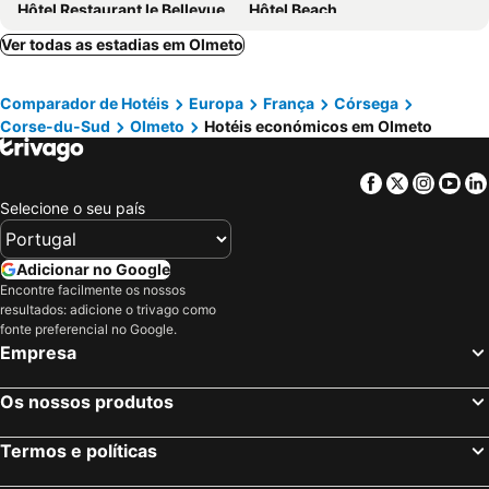
Hôtel Restaurant le Bellevue
Hôtel Beach
Hotel Les Eucalyptus
Auberge Kallisté - Eco Label
Ver todas as estadias em Olmeto
Le Golfe
Hôtel Résidence de standing Casa Pian d'Olmo
Comparador de Hotéis
Europa
França
Córsega
Hotel Restaurant de la Poste
Auberge du col saint Georges
Corse-du-Sud
Olmeto
Hotéis económicos em Olmeto
Auberge U n'Antru Versu
Facebook
Twitter
Insta
Yo
Selecione o seu país
Adicionar no Google
Encontre facilmente os nossos
resultados: adicione o trivago como
fonte preferencial no Google.
Empresa
Os nossos produtos
Termos e políticas