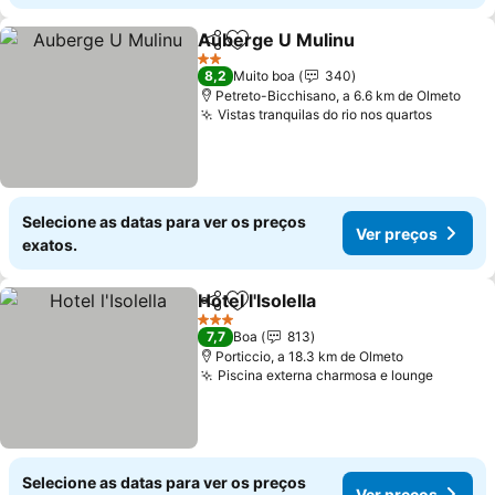
Auberge U Mulinu
Partilhar
Adicionar aos favoritos
2 Estrelas
8,2
Muito boa
340
Petreto-Bicchisano, a 6.6 km de Olmeto
Vistas tranquilas do rio nos quartos
Selecione as datas para ver os preços
Ver preços
exatos.
Hotel l'Isolella
Partilhar
Adicionar aos favoritos
3 Estrelas
7,7
Boa
813
Porticcio, a 18.3 km de Olmeto
Piscina externa charmosa e lounge
Selecione as datas para ver os preços
Ver preços