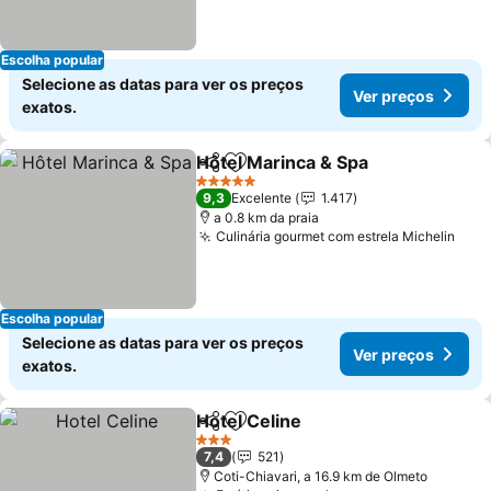
Escolha popular
Selecione as datas para ver os preços
Ver preços
exatos.
Hôtel Marinca & Spa
Partilhar
Adicionar aos favoritos
5 Estrelas
9,3
Excelente
1.417
a 0.8 km da praia
Culinária gourmet com estrela Michelin
Escolha popular
Selecione as datas para ver os preços
Ver preços
exatos.
Hotel Celine
Partilhar
Adicionar aos favoritos
3 Estrelas
7,4
521
Coti-Chiavari, a 16.9 km de Olmeto