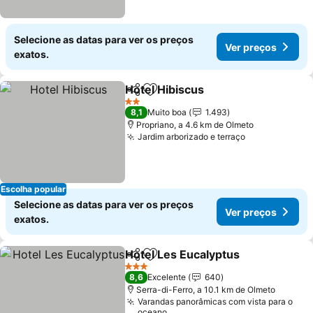
Selecione as datas para ver os preços
Ver preços
exatos.
Hotel Hibiscus
Partilhar
Adicionar aos favoritos
2 Estrelas
8,1
Muito boa
1.493
Propriano, a 4.6 km de Olmeto
Jardim arborizado e terraço
Escolha popular
Selecione as datas para ver os preços
Ver preços
exatos.
Hotel Les Eucalyptus
Partilhar
Adicionar aos favoritos
3 Estrelas
8,6
Excelente
640
Serra-di-Ferro, a 10.1 km de Olmeto
Varandas panorâmicas com vista para o
oceano