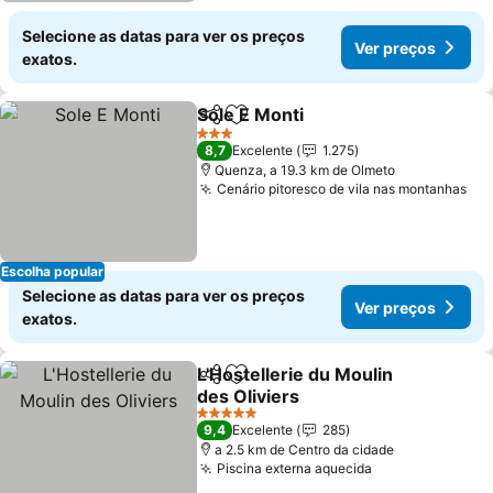
Selecione as datas para ver os preços
Ver preços
exatos.
Sole E Monti
Partilhar
Adicionar aos favoritos
3 Estrelas
8,7
Excelente
1.275
Quenza, a 19.3 km de Olmeto
Cenário pitoresco de vila nas montanhas
Escolha popular
Selecione as datas para ver os preços
Ver preços
exatos.
L'Hostellerie du Moulin
Partilhar
Adicionar aos favoritos
des Oliviers
5 Estrelas
9,4
Excelente
285
a 2.5 km de Centro da cidade
Piscina externa aquecida