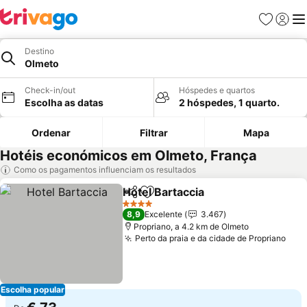
Favoritos
Iniciar
Me
Destino
Olmeto
Check-in/out
Hóspedes e quartos
Escolha as datas
2 hóspedes, 1 quarto.
Ordenar
Filtrar
Mapa
Hotéis económicos em Olmeto, França
Como os pagamentos influenciam os resultados
Hotel Bartaccia
Partilhar
Adicionar aos favoritos
4 Estrelas
8,9
Excelente
3.467
Propriano, a 4.2 km de Olmeto
Perto da praia e da cidade de Propriano
Escolha popular