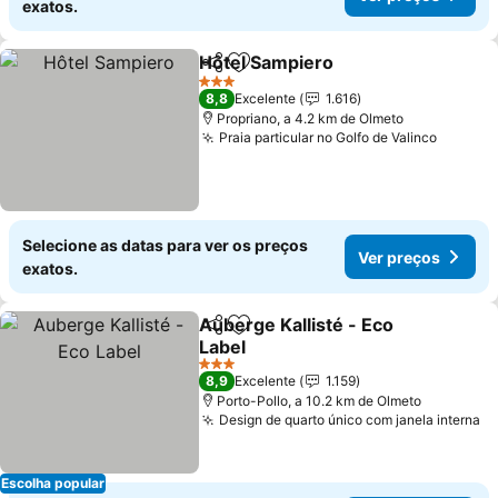
exatos.
Hôtel Sampiero
Partilhar
Adicionar aos favoritos
3 Estrelas
8,8
Excelente
1.616
Propriano, a 4.2 km de Olmeto
Praia particular no Golfo de Valinco
Selecione as datas para ver os preços
Ver preços
exatos.
Auberge Kallisté - Eco
Partilhar
Adicionar aos favoritos
Label
3 Estrelas
8,9
Excelente
1.159
Porto-Pollo, a 10.2 km de Olmeto
Design de quarto único com janela interna
Escolha popular