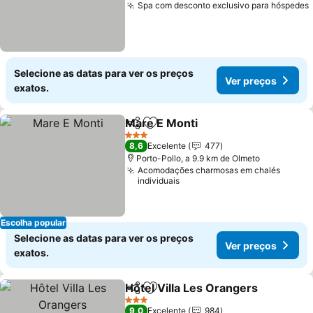
Spa com desconto exclusivo para hóspedes
Selecione as datas para ver os preços
Ver preços
exatos.
Mare E Monti
Partilhar
Adicionar aos favoritos
3 Estrelas
8,6
Excelente
477
Porto-Pollo, a 9.9 km de Olmeto
Acomodações charmosas em chalés
individuais
Escolha popular
Selecione as datas para ver os preços
Ver preços
exatos.
Hôtel Villa Les Orangers
Partilhar
Adicionar aos favoritos
3 Estrelas
9,0
Excelente
984