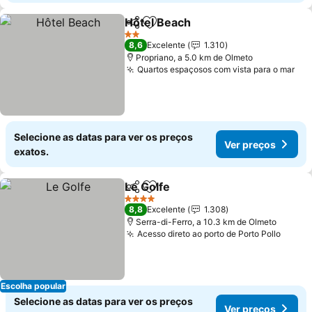
Hôtel Beach
Partilhar
Adicionar aos favoritos
2 Estrelas
8,6
Excelente
1.310
Propriano, a 5.0 km de Olmeto
Quartos espaçosos com vista para o mar
Selecione as datas para ver os preços
Ver preços
exatos.
Le Golfe
Partilhar
Adicionar aos favoritos
4 Estrelas
8,8
Excelente
1.308
Serra-di-Ferro, a 10.3 km de Olmeto
Acesso direto ao porto de Porto Pollo
Escolha popular
Selecione as datas para ver os preços
Ver preços