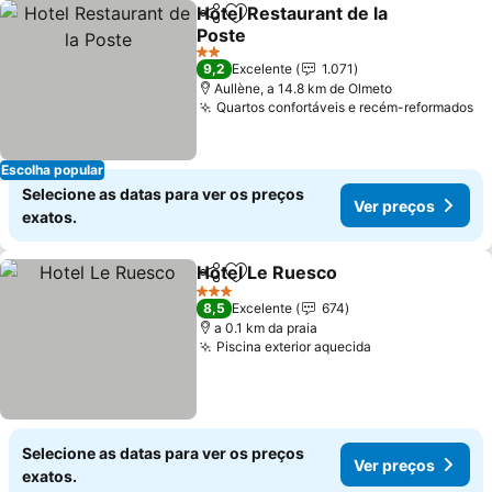
Hotel Restaurant de la
Partilhar
Adicionar aos favoritos
Poste
2 Estrelas
9,2
Excelente
1.071
Aullène, a 14.8 km de Olmeto
Quartos confortáveis e recém-reformados
Escolha popular
Selecione as datas para ver os preços
Ver preços
exatos.
Hotel Le Ruesco
Partilhar
Adicionar aos favoritos
3 Estrelas
8,5
Excelente
674
a 0.1 km da praia
Piscina exterior aquecida
Selecione as datas para ver os preços
Ver preços
exatos.