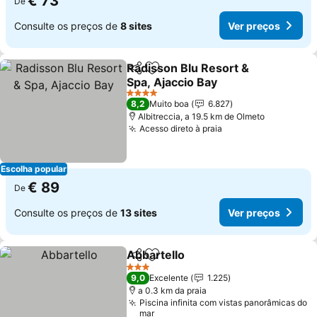
€ 73
De
Consulte os preços de
8 sites
Ver preços
Radisson Blu Resort &
Partilhar
Adicionar aos favoritos
Spa, Ajaccio Bay
4 Estrelas
8,2
Muito boa
6.827
Albitreccia, a 19.5 km de Olmeto
Acesso direto à praia
Escolha popular
€ 89
De
Consulte os preços de
13 sites
Ver preços
Abbartello
Partilhar
Adicionar aos favoritos
3 Estrelas
9,0
Excelente
1.225
a 0.3 km da praia
Piscina infinita com vistas panorâmicas do
mar