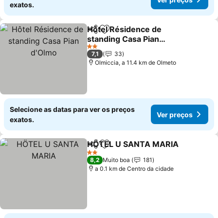
exatos.
Hôtel Résidence de
Partilhar
Adicionar aos favoritos
standing Casa Pian
d'Olmo
2 Estrelas
7,1
33
Olmiccia, a 11.4 km de Olmeto
Selecione as datas para ver os preços
Ver preços
exatos.
HÖTEL U SANTA MARIA
Partilhar
Adicionar aos favoritos
2 Estrelas
8,2
Muito boa
181
a 0.1 km de Centro da cidade