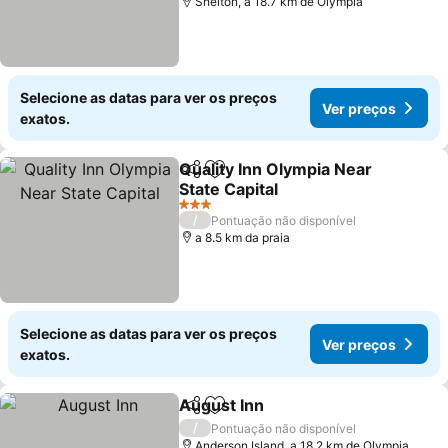
Shelton, a 18.7 km de Olympia
Selecione as datas para ver os preços
Ver preços
exatos.
Quality Inn Olympia Near
Partilhar
Adicionar aos favoritos
State Capital
3 Estrelas
/
Pontuação não disponível
a 8.5 km da praia
Selecione as datas para ver os preços
Ver preços
exatos.
August Inn
Partilhar
Adicionar aos favoritos
/
Pontuação não disponível
Anderson Island, a 18.2 km de Olympia