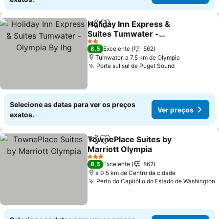
Holiday Inn Express &
Partilhar
Adicionar aos favoritos
Suites Tumwater -
Olympia By Ihg
2 Estrelas
8,5
Excelente
562
Tumwater, a 7.5 km de Olympia
Porta sul sul de Puget Sound
Selecione as datas para ver os preços
Ver preços
exatos.
TownePlace Suites by
Partilhar
Adicionar aos favoritos
Marriott Olympia
3 Estrelas
8,5
Excelente
862
a 0.5 km de Centro da cidade
Perto do Capitólio do Estado de Washington