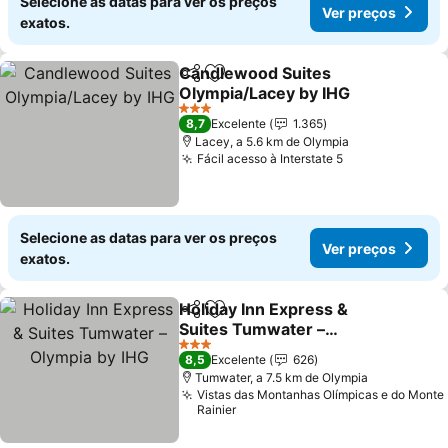
Selecione as datas para ver os preços
Ver preços
exatos.
Candlewood Suites
Partilhar
Adicionar aos favoritos
Olympia/Lacey by IHG
3 Estrelas
8,7
Excelente
1.365
Lacey, a 5.6 km de Olympia
Fácil acesso à Interstate 5
Selecione as datas para ver os preços
Ver preços
exatos.
Holiday Inn Express &
Partilhar
Adicionar aos favoritos
Suites Tumwater –
Olympia by IHG
3 Estrelas
8,5
Excelente
626
Tumwater, a 7.5 km de Olympia
Vistas das Montanhas Olímpicas e do Monte
Rainier