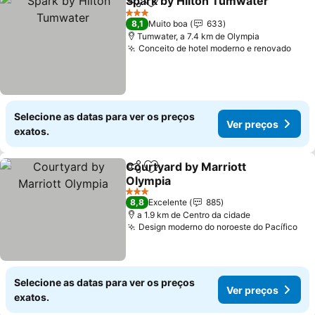
Spark by Hilton Tumwater
Partilhar
Adicionar aos favoritos
3 Estrelas
8,1
Muito boa
633
Tumwater, a 7.4 km de Olympia
Conceito de hotel moderno e renovado
Selecione as datas para ver os preços
Ver preços
exatos.
Courtyard by Marriott
Partilhar
Adicionar aos favoritos
Olympia
3 Estrelas
8,8
Excelente
885
a 1.9 km de Centro da cidade
Design moderno do noroeste do Pacífico
Selecione as datas para ver os preços
Ver preços
exatos.