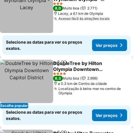
Lacey
3 Estrelas
8,0
Muito boa
2.771
Lacey, a 6.1 km de Olympia
Acesso fácil às atrações locais
Selecione as datas para ver os preços
Ver preços
exatos.
DoubleTree by Hilton
Partilhar
Adicionar aos favoritos
Olympia Downtown
Capitol District
4 Estrelas
8,3
Muito boa
2.996
a 0.3 km de Centro da cidade
Localização à beira-mar no centro de
Olympia
Escolha popular
Selecione as datas para ver os preços
Ver preços
exatos.