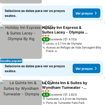
Selecione as datas para ver os preços
Ver preços
exatos.
Holiday Inn Express &
Partilhar
Adicionar aos favoritos
Suites Lacey - Olympia By
Ihg
3 Estrelas
9,0
Excelente
4.153
Lacey, a 5.7 km de Olympia
Acesso ao Refúgio de Vida Selvagem Billy
Frank Jr.
Escolha popular
Selecione as datas para ver os preços
Ver preços
exatos.
La Quinta Inn & Suites by
Partilhar
Adicionar aos favoritos
Wyndham Tumwater -
Olympia
3 Estrelas
8,5
Excelente
2.823
Tumwater, a 4.4 km de Olympia
Perto do Tumwater Falls Park