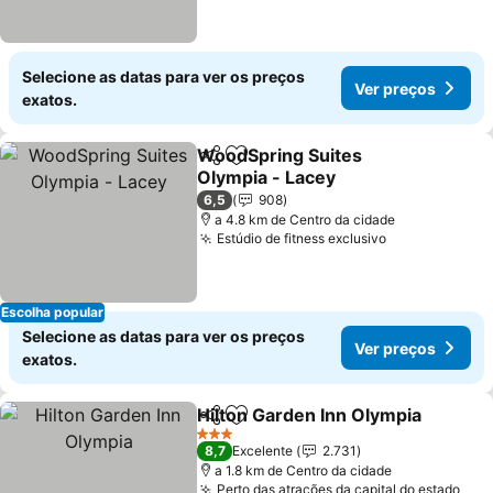
Selecione as datas para ver os preços
Ver preços
exatos.
WoodSpring Suites
Partilhar
Adicionar aos favoritos
Olympia - Lacey
6,5
908
a 4.8 km de Centro da cidade
Estúdio de fitness exclusivo
Escolha popular
Selecione as datas para ver os preços
Ver preços
exatos.
Hilton Garden Inn Olympia
Partilhar
Adicionar aos favoritos
3 Estrelas
8,7
Excelente
2.731
a 1.8 km de Centro da cidade
Perto das atrações da capital do estado