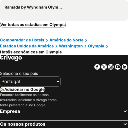
Ramada by Wyndham Olympia
Ver todas as estadias em Olympia
Comparador de Hotéis
América do Norte
Estados Unidos da América
Washington
Olympia
Hotéis económicos em Olympia
Facebook
Twitter
Insta
Yo
Selecione o seu país
Adicionar no Google
Encontre facilmente os nossos
resultados: adicione o trivago como
fonte preferencial no Google.
Empresa
Os nossos produtos