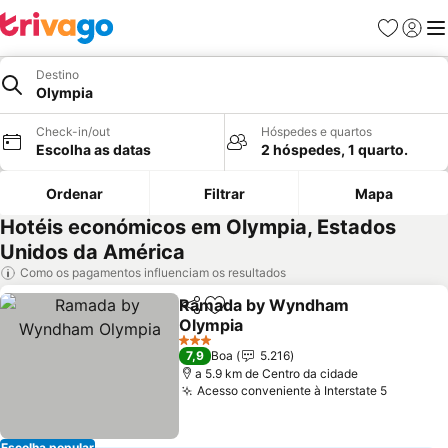
Favoritos
Iniciar
Me
Destino
Olympia
Check-in/out
Hóspedes e quartos
Escolha as datas
2 hóspedes, 1 quarto.
Ordenar
Filtrar
Mapa
Hotéis económicos em Olympia, Estados
Unidos da América
Como os pagamentos influenciam os resultados
Ramada by Wyndham
Partilhar
Adicionar aos favoritos
Olympia
3 Estrelas
7,9
Boa
5.216
a 5.9 km de Centro da cidade
Acesso conveniente à Interstate 5
Escolha popular