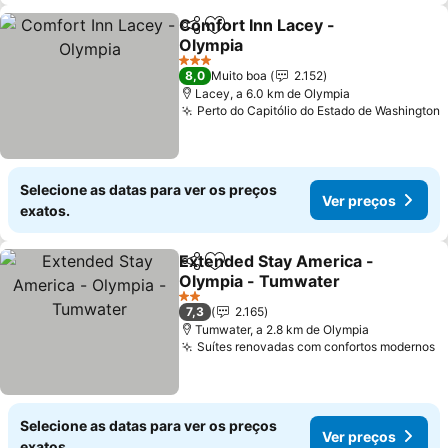
Comfort Inn Lacey -
Partilhar
Adicionar aos favoritos
Olympia
3 Estrelas
8,0
Muito boa
2.152
Lacey, a 6.0 km de Olympia
Perto do Capitólio do Estado de Washington
Selecione as datas para ver os preços
Ver preços
exatos.
Extended Stay America -
Partilhar
Adicionar aos favoritos
Olympia - Tumwater
2 Estrelas
7,3
2.165
Tumwater, a 2.8 km de Olympia
Suítes renovadas com confortos modernos
Selecione as datas para ver os preços
Ver preços
exatos.