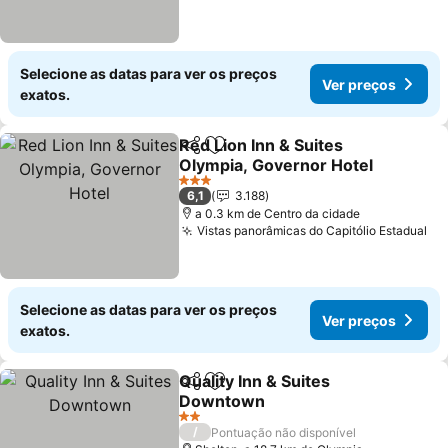
Selecione as datas para ver os preços
Ver preços
exatos.
Red Lion Inn & Suites
Partilhar
Adicionar aos favoritos
Olympia, Governor Hotel
3 Estrelas
6,1
3.188
a 0.3 km de Centro da cidade
Vistas panorâmicas do Capitólio Estadual
Selecione as datas para ver os preços
Ver preços
exatos.
Quality Inn & Suites
Partilhar
Adicionar aos favoritos
Downtown
2 Estrelas
/
Pontuação não disponível