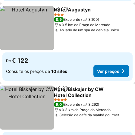
Hotel Augustyn
Partilhar
Adicionar aos favoritos
3 Estrelas
8,9
Excelente
3.100
a 0.5 km de Praça do Mercado
Ao lado de um spa de cerveja único
€ 122
De
Consulte os preços de
10 sites
Ver preços
Hotel Biskajer by CW
Partilhar
Adicionar aos favoritos
Hotel Collection
4 Estrelas
9,0
Excelente
3.292
a 0.3 km de Praça do Mercado
Seleção de café da manhã gourmet