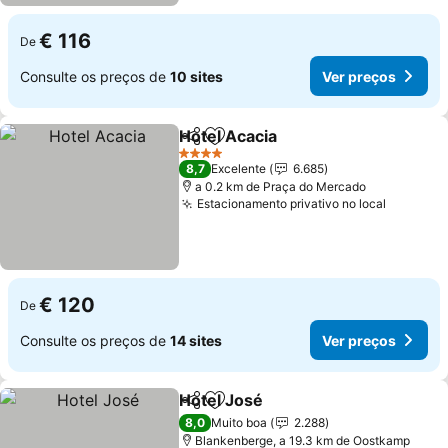
€ 116
De
Consulte os preços de
10 sites
Ver preços
Hotel Acacia
Partilhar
Adicionar aos favoritos
4 Estrelas
8,7
Excelente
6.685
a 0.2 km de Praça do Mercado
Estacionamento privativo no local
€ 120
De
Consulte os preços de
14 sites
Ver preços
Hotel José
Partilhar
Adicionar aos favoritos
8,0
Muito boa
2.288
Blankenberge, a 19.3 km de Oostkamp