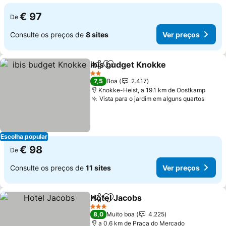
€ 97
De
Consulte os preços de
8 sites
Ver preços
ibis budget Knokke
Partilhar
Adicionar aos favoritos
2 Estrelas
7,5
Boa
2.417
Knokke-Heist, a 19.1 km de Oostkamp
Vista para o jardim em alguns quartos
Escolha popular
€ 98
De
Consulte os preços de
11 sites
Ver preços
Hotel Jacobs
Partilhar
Adicionar aos favoritos
3 Estrelas
8,0
Muito boa
4.225
a 0.6 km de Praça do Mercado