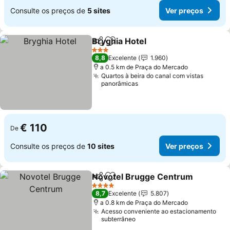
Consulte os preços de
5 sites
Ver preços
Bryghia Hotel
Partilhar
Adicionar aos favoritos
3 Estrelas
8,8
Excelente
1.960
a 0.5 km de Praça do Mercado
Quartos à beira do canal com vistas
panorâmicas
€ 110
De
Consulte os preços de
10 sites
Ver preços
Novotel Brugge Centrum
Partilhar
Adicionar aos favoritos
4 Estrelas
8,7
Excelente
5.807
a 0.8 km de Praça do Mercado
Acesso conveniente ao estacionamento
subterrâneo