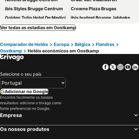
ibis Styles Brugge Centrum
Crowne Plaza Bruges
Golden Tulip Hotel De Medici
ibis budget Brugge Jabbeke
Hotel 't Putje
Hotel Bourgoensch Hof
Ver todas as estadias em Oostkamp
Hotel Aragon
Hotel Maraboe
Comparador de Hotéis
Europa
Bélgica
Flandres
Hotel Marcel
Grand Hotel Casselbergh
Oostkamp
Hotéis económicos em Oostkamp
Canalview Hotel Ter Reien
Velotel Brugge
Dukes' Palace Residence
Green Park Hotel Brugge
Facebook
Twitter
Insta
Yo
The Black Swan Hotel
Dukes' Academie Brugge
Selecione o seu país
Golden Tree Hotel
Hotel Acacia
Hotel Portinari
Monsieur Maurice
Adicionar no Google
Encontre facilmente os nossos
Hotel Groeninghe
Boutique Hotel Sablon
resultados: adicione o trivago como
Hotel Navarra Brugge
Hotel Cavalli by WP Hotels
fonte preferencial no Google.
Empresa
Bliss
Grand Hotel Normandy
Martin's Relais
Hotel Jacobs
Os nossos produtos
ibis budget Blankenberge
Hotel Het Gheestelic Hof by CW Hotel Collection