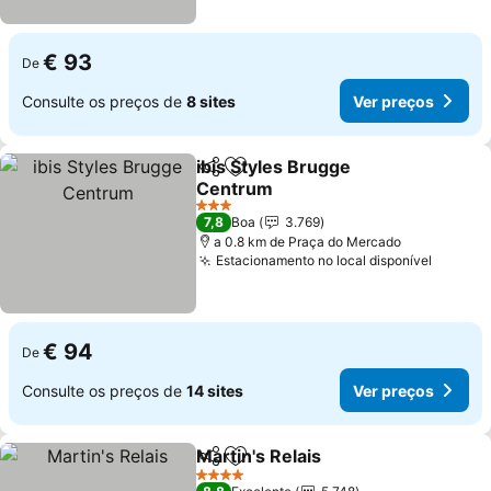
€ 93
De
Consulte os preços de
8 sites
Ver preços
ibis Styles Brugge
Partilhar
Adicionar aos favoritos
Centrum
3 Estrelas
7,8
Boa
3.769
a 0.8 km de Praça do Mercado
Estacionamento no local disponível
€ 94
De
Consulte os preços de
14 sites
Ver preços
Martin's Relais
Partilhar
Adicionar aos favoritos
4 Estrelas