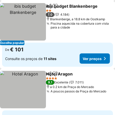
ibis budget Blankenberge
Partilhar
Adicionar aos favoritos
2 Estrelas
7,0
4.184
Blankenberge, a 18.8 km de Oostkamp
Piscina aquecida na cobertura com vista
para a cidade
Escolha popular
€ 101
De
Consulte os preços de
11 sites
Ver preços
Hotel Aragon
Partilhar
Adicionar aos favoritos
4 Estrelas
9,1
Excelente
7.011
a 0.2 km de Praça do Mercado
A poucos passos da Praça do Mercado