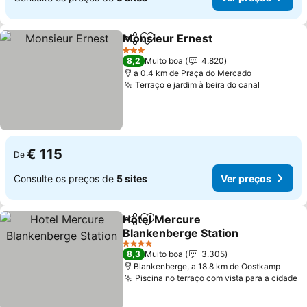
Monsieur Ernest
Partilhar
Adicionar aos favoritos
3 Estrelas
8,2
Muito boa
4.820
a 0.4 km de Praça do Mercado
Terraço e jardim à beira do canal
€ 115
De
Consulte os preços de
5 sites
Ver preços
Hotel Mercure
Partilhar
Adicionar aos favoritos
Blankenberge Station
4 Estrelas
8,3
Muito boa
3.305
Blankenberge, a 18.8 km de Oostkamp
Piscina no terraço com vista para a cidade