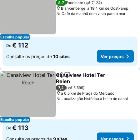
5 Estrelas
8,7
Excelente
7.124
Blankenberge, a 19.4 km de Oostkamp
Café da manhã com vista para o mar
Escolha popular
€ 112
De
Consulte os preços de
10 sites
Ver preços
Canalview Hotel Ter
Partilhar
Adicionar aos favoritos
Reien
7,2
5.599
a 0.5 km de Praça do Mercado
Localização histórica à beira do canal
Escolha popular
€ 113
De
Consulte os preços de
9 sites
Ver preços