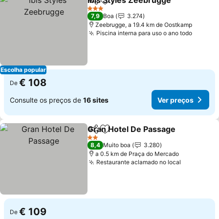
ibis Styles Zeebrugge
Partilhar
Adicionar aos favoritos
3 Estrelas
7,9
Boa
3.274
Zeebrugge, a 19.4 km de Oostkamp
Piscina interna para uso o ano todo
Escolha popular
€ 108
De
Consulte os preços de
16 sites
Ver preços
Gran Hotel De Passage
Partilhar
Adicionar aos favoritos
2 Estrelas
8,4
Muito boa
3.280
a 0.5 km de Praça do Mercado
Restaurante aclamado no local
€ 109
De