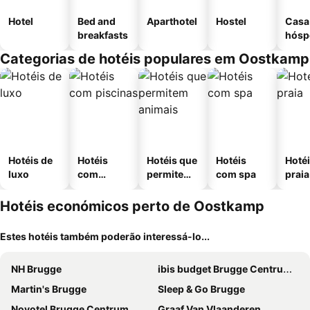
Hotel
Bed and
Aparthotel
Hostel
Casa
breakfasts
hósp
Categorias de hotéis populares em Oostkamp
Hotéis de
Hotéis
Hotéis que
Hotéis
Hotéi
luxo
com
permitem
com spa
praia
piscinas
animais
Hotéis económicos perto de Oostkamp
Estes hotéis também poderão interessá-lo...
NH Brugge
ibis budget Brugge Centrum Station
Martin's Brugge
Sleep & Go Brugge
Novotel Brugge Centrum
Graaf Van Vlaanderen