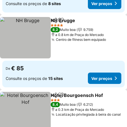
Consulte os preços de
8 sites
Ver preços
NH Brugge
Partilhar
Adicionar aos favoritos
4 Estrelas
8,2
Muito boa
9.759
a 0.8 km de Praça do Mercado
Centro de fitness bem equipado
€ 85
De
Consulte os preços de
15 sites
Ver preços
Hotel Bourgoensch Hof
Partilhar
Adicionar aos favoritos
3 Estrelas
8,4
Muito boa
6.212
a 0.3 km de Praça do Mercado
Localização privilegiada à beira do canal