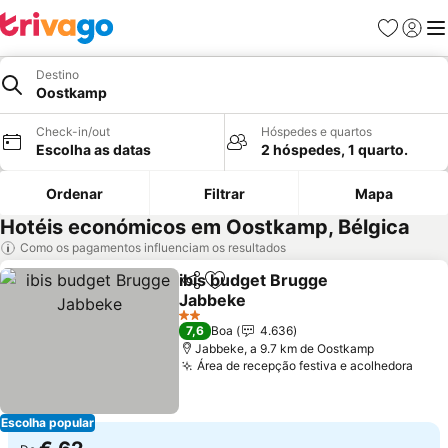
Favoritos
Iniciar
Me
Destino
Oostkamp
Check-in/out
Hóspedes e quartos
Escolha as datas
2 hóspedes, 1 quarto.
Ordenar
Filtrar
Mapa
Hotéis económicos em Oostkamp, Bélgica
Como os pagamentos influenciam os resultados
ibis budget Brugge
Partilhar
Adicionar aos favoritos
Jabbeke
2 Estrelas
7,6
Boa
4.636
Jabbeke, a 9.7 km de Oostkamp
Área de recepção festiva e acolhedora
Escolha popular