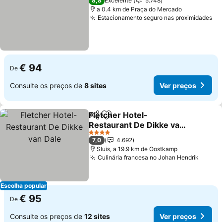
8,8
Excelente
5.748
a 0.4 km de Praça do Mercado
Estacionamento seguro nas proximidades
€ 94
De
Consulte os preços de
8 sites
Ver preços
Fletcher Hotel-
Partilhar
Adicionar aos favoritos
Restaurant De Dikke van
Dale
4 Estrelas
7,0
4.692
Sluis, a 19.9 km de Oostkamp
Culinária francesa no Johan Hendrik
Escolha popular
€ 95
De
Consulte os preços de
12 sites
Ver preços