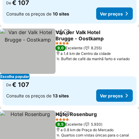
€ 107
De
Consulte os preços de
10 sites
Ver preços
Van der Valk Hotel
Partilhar
Adicionar aos favoritos
Brugge - Oostkamp
4 Estrelas
9,0
Excelente
8.255
a 1.4 km de Centro da cidade
Buffet de café da manhã farto e variado
Escolha popular
€ 107
De
Consulte os preços de
13 sites
Ver preços
Hotel Rosenburg
Partilhar
Adicionar aos favoritos
4 Estrelas
8,5
Excelente
5.930
a 0.8 km de Praça do Mercado
Quartos com vistas únicas para o canal