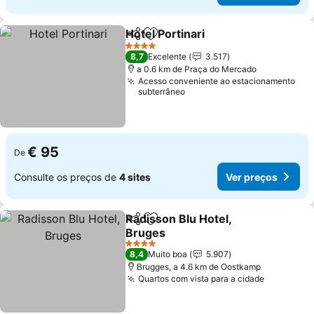
Hotel Portinari
Partilhar
Adicionar aos favoritos
4 Estrelas
8,7
Excelente
3.517
a 0.6 km de Praça do Mercado
Acesso conveniente ao estacionamento
subterrâneo
€ 95
De
Consulte os preços de
4 sites
Ver preços
Radisson Blu Hotel,
Partilhar
Adicionar aos favoritos
Bruges
4 Estrelas
8,4
Muito boa
5.907
Brugges, a 4.6 km de Oostkamp
Quartos com vista para a cidade