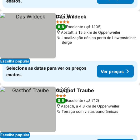
exatos.
Das Wildeck
Partilhar
Adicionar aos favoritos
Ver preços
4 Estrelas
8,8
Excelente
1.105
Abstatt, a 15.5 km de Oppenweiler
Localização cénica perto de Löwensteiner
Berge
Escolha popular
Selecione as datas para ver os preços
Ver preços
exatos.
Gasthof Traube
Partilhar
Adicionar aos favoritos
Ver preços
3 Estrelas
8,5
Excelente
712
Aspach, a 4.8 km de Oppenweiler
Terraço com vistas panorâmicas
Ver preç
Escolha popular