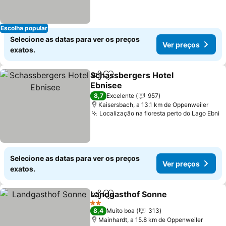
Escolha popular
Selecione as datas para ver os preços
Ver preços
exatos.
Schassbergers Hotel
Partilhar
Adicionar aos favoritos
Ebnisee
Ver preços
8,7
Excelente
957
Kaisersbach, a 13.1 km de Oppenweiler
Localização na floresta perto do Lago Ebni
V
Selecione as datas para ver os preços
Ver preços
exatos.
Landgasthof Sonne
Partilhar
Adicionar aos favoritos
Ver pr
2 Estrelas
8,4
Muito boa
313
Mainhardt, a 15.8 km de Oppenweiler