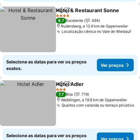
Hotel & Restaurant Sonne
Partilhar
Adicionar aos favoritos
4 Estrelas
8,7
Excelente
494
Rudersberg, a 12.9 km de Oppenweiler
Localização cênica no Vale de Wieslauf
Ver
Selecione as datas para ver os preços
Ver preços
exatos.
Hotel Adler
Partilhar
Adicionar aos favoritos
Ver preços
3 Estrelas
7,7
Boa
779
Waiblingen, a 19.8 km de Oppenweiler
Quartos com varanda ou terraço privativo
Ve
Selecione as datas para ver os preços
Ver preços