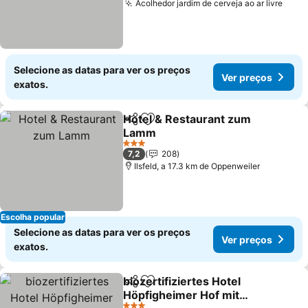
Acolhedor jardim de cerveja ao ar livre
Ver 
Selecione as datas para ver os preços
Ver preços
exatos.
Hotel & Restaurant zum
Partilhar
Adicionar aos favoritos
Lamm
Ver preços
3 Estrelas
7,2
208
Ilsfeld, a 17.3 km de Oppenweiler
Escolha popular
Selecione as datas para ver os preços
Ver preços
exatos.
biozertifiziertes Hotel
Partilhar
Adicionar aos favoritos
Höpfigheimer Hof mit