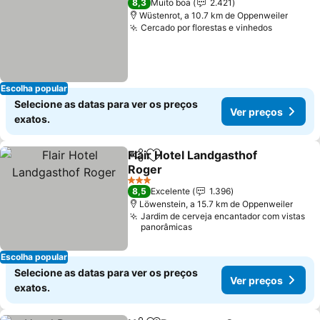
8,3
Muito boa
2.421
Wüstenrot, a 10.7 km de Oppenweiler
Cercado por florestas e vinhedos
Ver preç
Escolha popular
Selecione as datas para ver os preços
Ver preços
exatos.
Flair Hotel Landgasthof
Partilhar
Adicionar aos favoritos
Roger
Ver preços
3 Estrelas
8,5
Excelente
1.396
Löwenstein, a 15.7 km de Oppenweiler
Jardim de cerveja encantador com vistas
panorâmicas
Escolha popular
Selecione as datas para ver os preços
Ver preços
exatos.