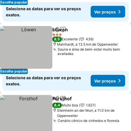
Escolha popular
Selecione as datas para ver os preços
Ver preços
exatos.
Löwen
Partilhar
Adicionar aos favoritos
Ver preços
3 Estrelas
8,5
Excelente
436
Mainhardt, a 13.5 km de Oppenweiler
Sauna e área de bem-estar muito bem
avaliadas
Escolha popular
Selecione as datas para ver os preços
Ver preços
exatos.
Forsthof
Partilhar
Adicionar aos favoritos
Ver preços
8,4
Muito boa
1.627
Steinheim an der Murr, a 11.0 km de
Oppenweiler
Cenário cênico de vinhedos e floresta
Ver 