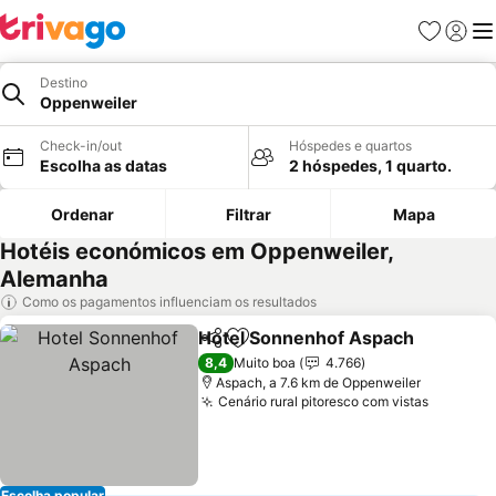
Favoritos
Iniciar
Me
Destino
Oppenweiler
Check-in/out
Hóspedes e quartos
Escolha as datas
2 hóspedes, 1 quarto.
Ordenar
Filtrar
Mapa
Hotéis económicos em Oppenweiler,
Alemanha
Como os pagamentos influenciam os resultados
Hotel Sonnenhof Aspach
Partilhar
Adicionar aos favoritos
V
8,4
Muito boa
4.766
Aspach, a 7.6 km de Oppenweiler
Cenário rural pitoresco com vistas
Ver pre
Escolha popular