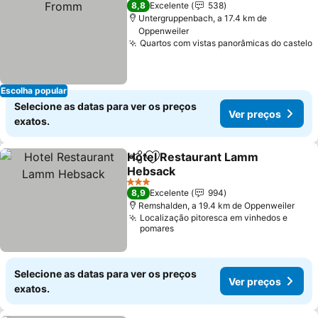
8,8
Excelente
538
Untergruppenbach, a 17.4 km de
Oppenweiler
Quartos com vistas panorâmicas do castelo
V
Escolha popular
Selecione as datas para ver os preços
Ver preços
exatos.
Hotel Restaurant Lamm
Partilhar
Adicionar aos favoritos
Hebsack
Ver preços
3 Estrelas
8,9
Excelente
994
Remshalden, a 19.4 km de Oppenweiler
Localização pitoresca em vinhedos e
pomares
Selecione as datas para ver os preços
Ver preços
exatos.