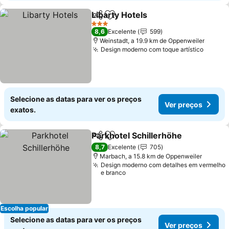
Libarty Hotels
Partilhar
Adicionar aos favoritos
Ver preços
3 Estrelas
8,6
Excelente
599
Weinstadt, a 19.9 km de Oppenweiler
Design moderno com toque artístico
Ver pr
Selecione as datas para ver os preços
Ver preços
exatos.
Parkhotel Schillerhöhe
Partilhar
Adicionar aos favoritos
Ver
8,7
Excelente
705
Marbach, a 15.8 km de Oppenweiler
Design moderno com detalhes em vermelho
e branco
Escolha popular
Selecione as datas para ver os preços
Ver preços