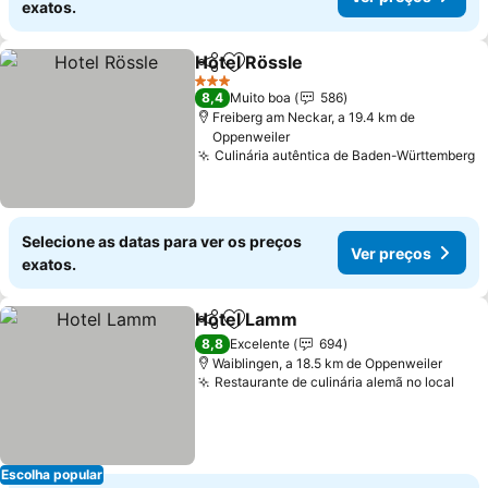
exatos.
Hotel Rössle
Partilhar
Adicionar aos favoritos
Ver preços
3 Estrelas
8,4
Muito boa
586
Freiberg am Neckar, a 19.4 km de
Oppenweiler
Culinária autêntica de Baden-Württemberg
V
Selecione as datas para ver os preços
Ver preços
exatos.
Hotel Lamm
Partilhar
Adicionar aos favoritos
Ver preços
8,8
Excelente
694
Waiblingen, a 18.5 km de Oppenweiler
Restaurante de culinária alemã no local
Ver
Escolha popular