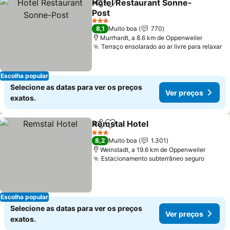
Hotel Restaurant Sonne-
Partilhar
Adicionar aos favoritos
Post
Ver preços
3 Estrelas
8,1
Muito boa
770
Murrhardt, a 8.6 km de Oppenweiler
Terraço ensolarado ao ar livre para relaxar
Ve
Escolha popular
Selecione as datas para ver os preços
Ver preços
exatos.
Remstal Hotel
Partilhar
Adicionar aos favoritos
Ver preços
3 Estrelas
8,2
Muito boa
1.301
Weinstadt, a 19.6 km de Oppenweiler
Estacionamento subterrâneo seguro
Ver pr
Escolha popular
Selecione as datas para ver os preços
Ver preços
exatos.