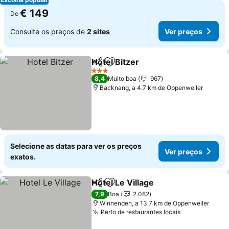
€ 149
De
Consulte os preços de
2 sites
Ver preços
Hotel Bitzer
Partilhar
Adicionar aos favoritos
Ver preços
3 Estrelas
8,4
Muito boa
967
Backnang, a 4.7 km de Oppenweiler
Selecione as datas para ver os preços
Ver preços
exatos.
Hotel Le Village
Partilhar
Adicionar aos favoritos
Ver preços
7,9
Boa
2.082
Winnenden, a 13.7 km de Oppenweiler
Perto de restaurantes locais
Ver preços