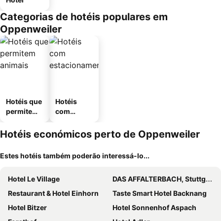
Categorias de hotéis populares em
Oppenweiler
Hotéis que
Hotéis
permitem
com
animais
estaciona
mento
Hotéis económicos perto de Oppenweiler
Estes hotéis também poderão interessá-lo...
Hotel Le Village
DAS AFFALTERBACH, Stuttgart, Autograph Collection
Restaurant & Hotel Einhorn
Taste Smart Hotel Backnang
Hotel Bitzer
Hotel Sonnenhof Aspach