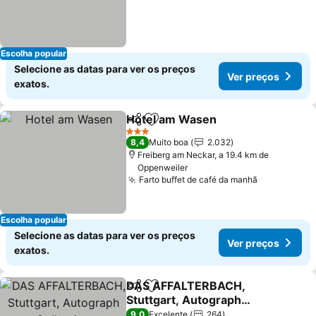
Escolha popular
Selecione as datas para ver os preços
Ver preços
exatos.
Hotel am Wasen
Partilhar
Adicionar aos favoritos
Ver preço
3 Estrelas
8,4
Muito boa
2.032
Freiberg am Neckar, a 19.4 km de
Oppenweiler
Farto buffet de café da manhã
Ver preços
Escolha popular
Selecione as datas para ver os preços
Ver preços
exatos.
DAS AFFALTERBACH,
Partilhar
Adicionar aos favoritos
Stuttgart, Autograph
Collection
Ver preços
9,0
Excelente
264