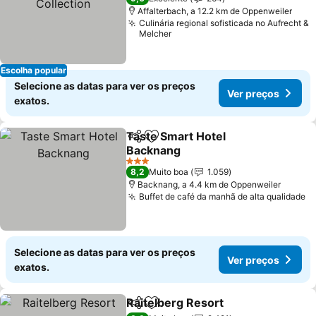
Affalterbach, a 12.2 km de Oppenweiler
Culinária regional sofisticada no Aufrecht &
Melcher
Escolha popular
Selecione as datas para ver os preços
Ver preços
exatos.
Taste Smart Hotel
Partilhar
Adicionar aos favoritos
Backnang
Ver preços
3 Estrelas
8,2
Muito boa
1.059
Backnang, a 4.4 km de Oppenweiler
Buffet de café da manhã de alta qualidade
V
Selecione as datas para ver os preços
Ver preços
exatos.
Raitelberg Resort
Partilhar
Adicionar aos favoritos
Ver preç