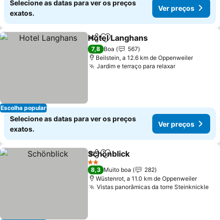
Selecione as datas para ver os preços
Ver preços
exatos.
Hotel Langhans
Partilhar
Adicionar aos favoritos
Ver preços
7,8
Boa
567
Beilstein, a 12.6 km de Oppenweiler
Jardim e terraço para relaxar
Ver preços
Escolha popular
Selecione as datas para ver os preços
Ver preços
exatos.
Schönblick
Partilhar
Adicionar aos favoritos
Ver preços
2 Estrelas
8,3
Muito boa
282
Wüstenrot, a 11.0 km de Oppenweiler
Vistas panorâmicas da torre Steinknickle
Ve