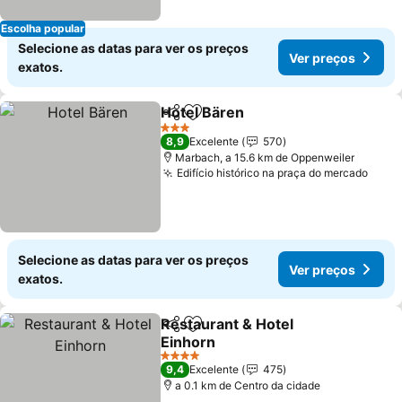
Escolha popular
Selecione as datas para ver os preços
Ver preços
exatos.
Hotel Bären
Partilhar
Adicionar aos favoritos
Ver preços
3 Estrelas
8,9
Excelente
570
Marbach, a 15.6 km de Oppenweiler
Edifício histórico na praça do mercado
Ver 
Selecione as datas para ver os preços
Ver preços
exatos.
Restaurant & Hotel
Partilhar
Adicionar aos favoritos
Einhorn
Ver preços
4 Estrelas
9,4
Excelente
475
a 0.1 km de Centro da cidade