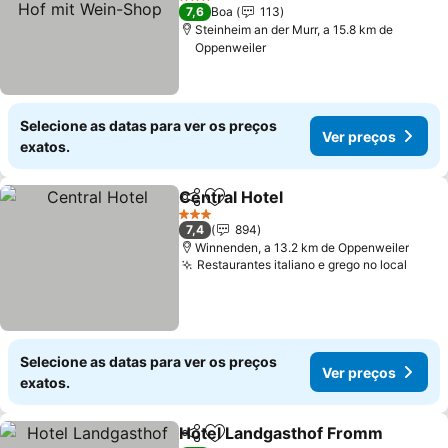
Wein-Shop
Ver preços
3 Estrelas
7,6
Boa
113
Steinheim an der Murr, a 15.8 km de
Oppenweiler
Selecione as datas para ver os preços
Ver preços
exatos.
Central Hotel
Partilhar
Adicionar aos favoritos
Ver preços
3 Estrelas
7,4
894
Winnenden, a 13.2 km de Oppenweiler
Restaurantes italiano e grego no local
Ver p
Selecione as datas para ver os preços
Ver preços
exatos.
Hotel Landgasthof Fromm
Partilhar
Adicionar aos favoritos