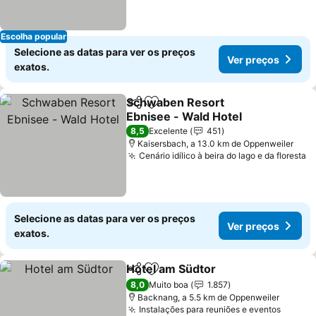
Escolha popular
Selecione as datas para ver os preços
Ver preços
exatos.
Schwaben Resort
Partilhar
Adicionar aos favoritos
Ebnisee - Wald Hotel
Ver preços
8,5
Excelente
451
Kaisersbach, a 13.0 km de Oppenweiler
Cenário idílico à beira do lago e da floresta
V
Selecione as datas para ver os preços
Ver preços
exatos.
Hotel am Südtor
Partilhar
Adicionar aos favoritos
Ver preço
8,0
Muito boa
1.857
Backnang, a 5.5 km de Oppenweiler
Instalações para reuniões e eventos
Ver pr