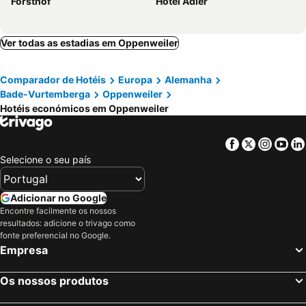
Forsthof
Hotel Adler
Ver todas as estadias em Oppenweiler
Comparador de Hotéis
Europa
Alemanha
Bade-Vurtemberga
Oppenweiler
Hotéis económicos em Oppenweiler
Facebook
Twitter
Insta
Yo
Selecione o seu país
Adicionar no Google
Encontre facilmente os nossos
resultados: adicione o trivago como
fonte preferencial no Google.
Empresa
Os nossos produtos