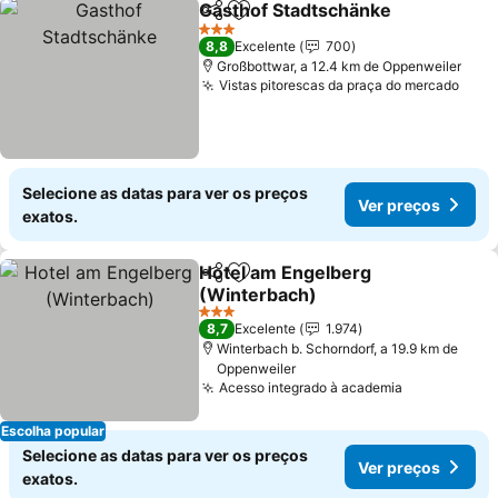
Gasthof Stadtschänke
Partilhar
Adicionar aos favoritos
Ver 
3 Estrelas
8,8
Excelente
700
Großbottwar, a 12.4 km de Oppenweiler
Vistas pitorescas da praça do mercado
Ver 
Selecione as datas para ver os preços
Ver preços
exatos.
Hotel am Engelberg
Partilhar
Adicionar aos favoritos
(Winterbach)
Ver preços
3 Estrelas
8,7
Excelente
1.974
Winterbach b. Schorndorf, a 19.9 km de
Oppenweiler
Acesso integrado à academia
Ver preços
Escolha popular
Selecione as datas para ver os preços
Ver preços
exatos.