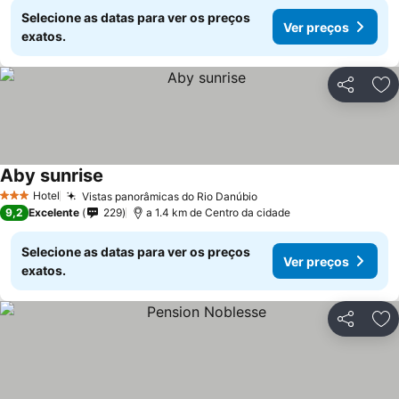
Selecione as datas para ver os preços
Ver preços
exatos.
Partilhar
Ad
Aby sunrise
Ver preços
Hotel
Vistas panorâmicas do Rio Danúbio
Ver preços
3 Estrelas
9,2
Excelente
229
a 1.4 km de Centro da cidade
Selecione as datas para ver os preços
Ver preços
exatos.
Partilhar
Ad