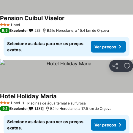
Pension Cuibul Viselor
Ver preços
Hotel
3 Estrelas
9,5
Excelente
23
Băile Herculane, a 15.4 km de Orşova
Selecione as datas para ver os preços
Ver preços
exatos.
Partilhar
Ad
Hotel Holiday Maria
Ver preços
Hotel
Piscinas de água termal e sulfurosa
Ver preços
3 Estrelas
9,1
Excelente
1.181
Băile Herculane, a 17.5 km de Orşova
Selecione as datas para ver os preços
Ver preços
exatos.