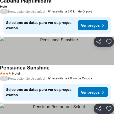
Cabana Plapumioara
Ver preços
Hotel
/
Ieselnita, a 5.0 km de Orşova
Pontuação não disponível
Selecione as datas para ver os preços
Ver preços
exatos.
Partilhar
Ad
Pensiunea Sunshine
Ver preços
Hotel
4 Estrelas
/
Ieselnita, a 7.9 km de Orşova
Pontuação não disponível
Selecione as datas para ver os preços
Ver preços
exatos.
Partilhar
Ad