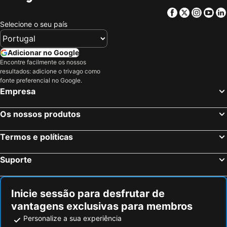
Facebook
Twitter
Insta
Yo
Selecione o seu país
Adicionar no Google
Encontre facilmente os nossos
resultados: adicione o trivago como
fonte preferencial no Google.
Empresa
Os nossos produtos
Termos e políticas
Suporte
Inicie sessão para desfrutar de
vantagens exclusivas para membros
Personalize a sua experiência