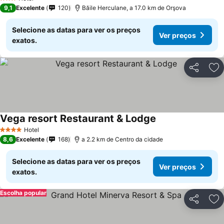
3 Estrelas
9,1
Excelente
120
Băile Herculane, a 17.0 km de Orşova
Selecione as datas para ver os preços
Ver preços
exatos.
Partilhar
Ad
Vega resort Restaurant & Lodge
Ver preços
Hotel
4 Estrelas
8,6
Excelente
168
a 2.2 km de Centro da cidade
Selecione as datas para ver os preços
Ver preços
exatos.
Escolha popular
Partilhar
Ad