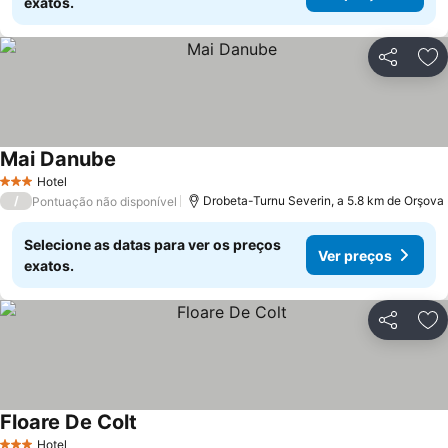
exatos.
Partilhar
Ad
Mai Danube
Ver preços
Hotel
3 Estrelas
/
Drobeta-Turnu Severin, a 5.8 km de Orşova
Pontuação não disponível
Selecione as datas para ver os preços
Ver preços
exatos.
Partilhar
Ad
Floare De Colt
Ver preços
Hotel