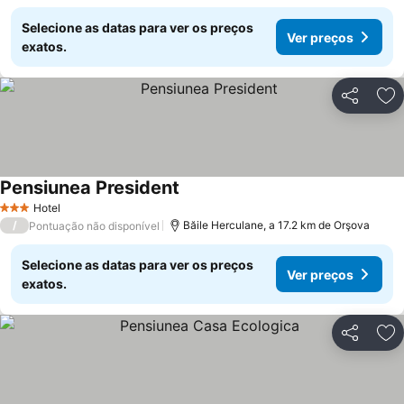
Selecione as datas para ver os preços
Ver preços
exatos.
Partilhar
Ad
Pensiunea President
Ver preços
Hotel
3 Estrelas
/
Băile Herculane, a 17.2 km de Orşova
Pontuação não disponível
Selecione as datas para ver os preços
Ver preços
exatos.
Partilhar
Ad