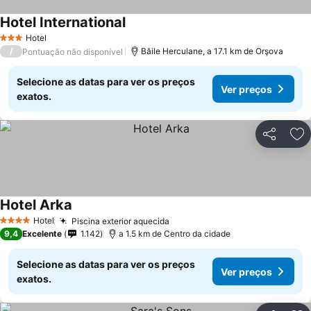
Hotel International
Ver preços
Hotel
3 Estrelas
/
Băile Herculane, a 17.1 km de Orşova
Pontuação não disponível
Selecione as datas para ver os preços
Ver preços
exatos.
Partilhar
Ad
Hotel Arka
Ver preços
Hotel
Piscina exterior aquecida
Ver preços
4 Estrelas
9,4
Excelente
1.142
a 1.5 km de Centro da cidade
Selecione as datas para ver os preços
Ver preços
exatos.