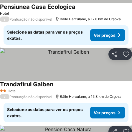
Pensiunea Casa Ecologica
Ver preços
Hotel
/
Băile Herculane, a 17.8 km de Orşova
Pontuação não disponível
Selecione as datas para ver os preços
Ver preços
exatos.
Partilhar
Ad
Trandafirul Galben
Ver preços
Hotel
2 Estrelas
/
Băile Herculane, a 15.3 km de Orşova
Pontuação não disponível
Selecione as datas para ver os preços
Ver preços
exatos.