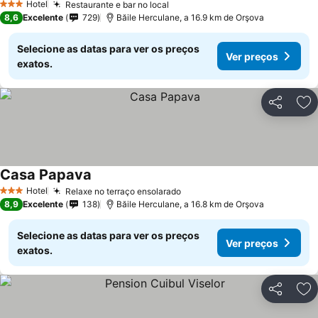
Hotel
Restaurante e bar no local
Ver preços
3 Estrelas
8,6
Excelente
729
Băile Herculane, a 16.9 km de Orşova
Selecione as datas para ver os preços
Ver preços
exatos.
Partilhar
Ad
Casa Papava
Ver preços
Hotel
Relaxe no terraço ensolarado
Ver preços
3 Estrelas
8,9
Excelente
138
Băile Herculane, a 16.8 km de Orşova
Selecione as datas para ver os preços
Ver preços
exatos.
Partilhar
Ad