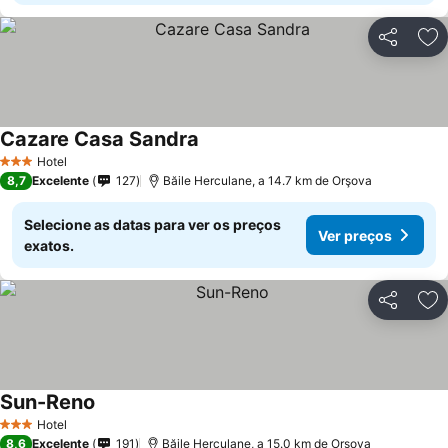
Partilhar
Ad
Cazare Casa Sandra
Ver preços
Hotel
3 Estrelas
8,7
Excelente
127
Băile Herculane, a 14.7 km de Orşova
Selecione as datas para ver os preços
Ver preços
exatos.
Partilhar
Ad
Sun-Reno
Ver preços
Hotel
3 Estrelas
8,6
Excelente
191
Băile Herculane, a 15.0 km de Orşova