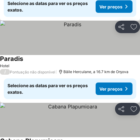
Selecione as datas para ver os preços
Ver preços
exatos.
Partilhar
Ad
Paradis
Ver preços
Hotel
/
Băile Herculane, a 16.7 km de Orşova
Pontuação não disponível
Selecione as datas para ver os preços
Ver preços
exatos.
Partilhar
Ad