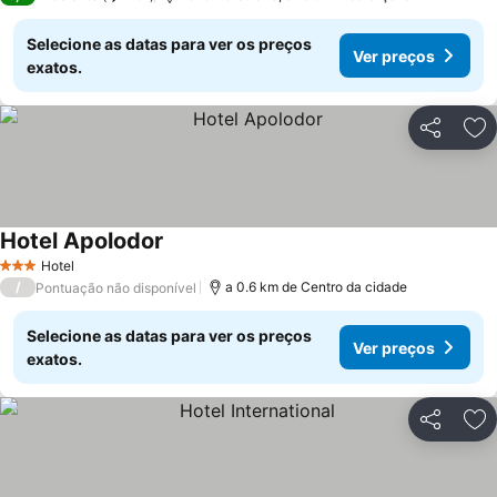
Selecione as datas para ver os preços
Ver preços
exatos.
Partilhar
Ad
Hotel Apolodor
Ver preços
Hotel
3 Estrelas
/
a 0.6 km de Centro da cidade
Pontuação não disponível
Selecione as datas para ver os preços
Ver preços
exatos.
Partilhar
Ad