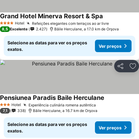
Grand Hotel Minerva Resort & Spa
Ver preços
Hotel
Refeições elegantes com terraços ao ar livre
Ver preços
4 Estrelas
8,5
Excelente
2.427
Băile Herculane, a 17.0 km de Orşova
Selecione as datas para ver os preços
Ver preços
exatos.
Partilhar
Ad
Pensiunea Paradis Baile Herculane
Ver preços
Hotel
Experiência culinária romena autêntica
Ver preços
3 Estrelas
7,1
338
Băile Herculane, a 16.7 km de Orşova
Selecione as datas para ver os preços
Ver preços
exatos.