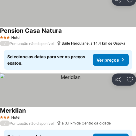
Partilhar
Ad
Pension Casa Natura
Ver preços
Hotel
3 Estrelas
/
Băile Herculane, a 14.4 km de Orşova
Pontuação não disponível
Selecione as datas para ver os preços
Ver preços
exatos.
Partilhar
Ad
Meridian
Ver preços
Hotel
3 Estrelas
/
a 0.1 km de Centro da cidade
Pontuação não disponível