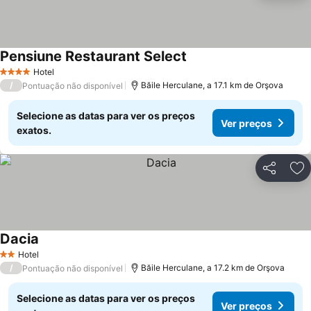
Pensiune Restaurant Select
Ver preços
Hotel
4 Estrelas
/
Băile Herculane, a 17.1 km de Orşova
Pontuação não disponível
Selecione as datas para ver os preços
Ver preços
exatos.
Partilhar
Ad
Dacia
Ver preços
Hotel
2 Estrelas
/
Băile Herculane, a 17.2 km de Orşova
Pontuação não disponível
Selecione as datas para ver os preços
Ver preços