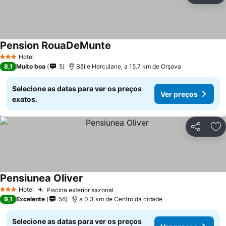
Pension RouaDeMunte
Ver preços
Hotel
3 Estrelas
8,1
Muito boa
5
Băile Herculane, a 15.7 km de Orşova
Selecione as datas para ver os preços
Ver preços
exatos.
Partilhar
Ad
Pensiunea Oliver
Ver preços
Hotel
Piscina exterior sazonal
Ver preços
3 Estrelas
9,1
Excelente
56
a 0.3 km de Centro da cidade
Selecione as datas para ver os preços