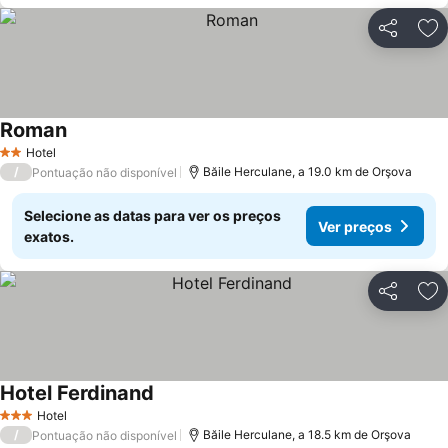
Partilhar
Ad
Roman
Ver preços
Hotel
2 Estrelas
/
Băile Herculane, a 19.0 km de Orşova
Pontuação não disponível
Selecione as datas para ver os preços
Ver preços
exatos.
Partilhar
Ad
Hotel Ferdinand
Ver preços
Hotel
3 Estrelas
/
Băile Herculane, a 18.5 km de Orşova
Pontuação não disponível