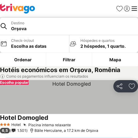
Favoritos
Iniciar
Me
Destino
Orşova
Check-in/out
Hóspedes e quartos
Escolha as datas
2 hóspedes, 1 quarto.
Ordenar
Filtrar
Mapa
Hotéis económicos em Orşova, Romênia
Como os pagamentos influenciam os resultados
Escolha popular
Partilhar
Ad
Hotel Domogled
Ver preços
Hotel
Piscina interna relaxante
Ver preços
3 Estrelas
6,5
1.501
Băile Herculane, a 17.2 km de Orşova