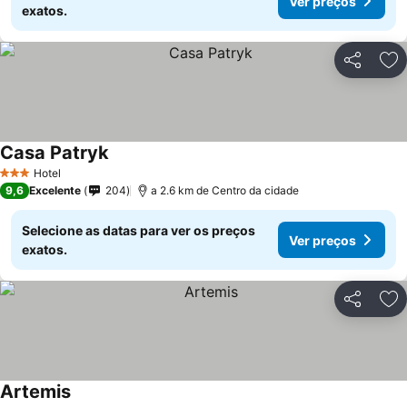
Ver preços
exatos.
Partilhar
Ad
Casa Patryk
Ver preços
Hotel
3 Estrelas
9,6
Excelente
204
a 2.6 km de Centro da cidade
Selecione as datas para ver os preços
Ver preços
exatos.
Partilhar
Ad
Artemis
Ver preços