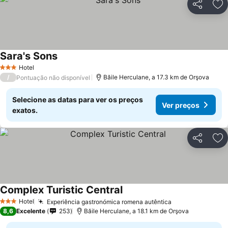
Partilhar
Ad
Sara's Sons
Ver preços
Hotel
3 Estrelas
/
Băile Herculane, a 17.3 km de Orşova
Pontuação não disponível
Selecione as datas para ver os preços
Ver preços
exatos.
Partilhar
Ad
Complex Turistic Central
Ver preços
Hotel
Experiência gastronómica romena autêntica
Ver preços
3 Estrelas
8,6
Excelente
253
Băile Herculane, a 18.1 km de Orşova