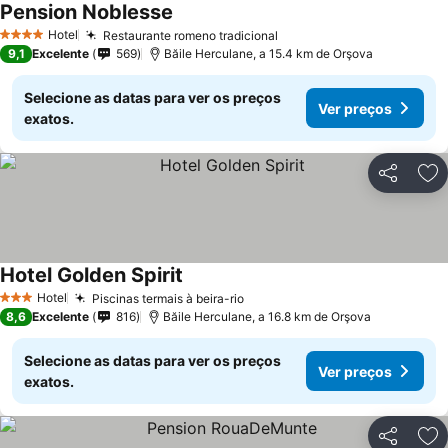
Pension Noblesse
Ver preços
Hotel
Restaurante romeno tradicional
Ver preços
4 Estrelas
9,1
Excelente
569
Băile Herculane, a 15.4 km de Orşova
Selecione as datas para ver os preços
Ver preços
exatos.
Partilhar
Ad
Hotel Golden Spirit
Ver preços
Hotel
Piscinas termais à beira-rio
Ver preços
3 Estrelas
8,6
Excelente
816
Băile Herculane, a 16.8 km de Orşova
Selecione as datas para ver os preços
Ver preços
exatos.
Partilhar
Ad