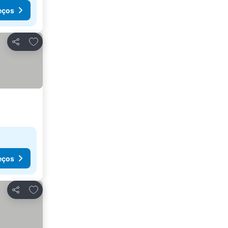
eços
Adicionar aos favoritos
Partilhar
eços
Adicionar aos favoritos
Partilhar