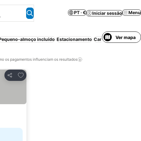
PT · €
Menu
Iniciar sessão
.
Ver mapa
Pequeno-almoço incluído
Estacionamento
Cancelamento gratui
o os pagamentos influenciam os resultados
Adicionar aos favoritos
Partilhar