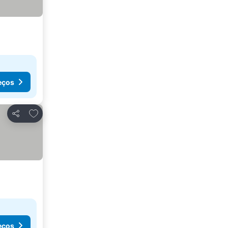
eços
Adicionar aos favoritos
Partilhar
eços