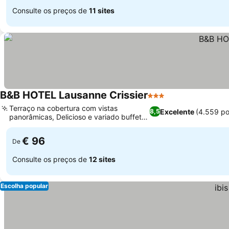
Consulte os preços de
11 sites
B&B HOTEL Lausanne Crissier
3 Estrelas
Ver preços
Terraço na cobertura com vistas
Excelente
(4.559 p
8,5
panorâmicas, Delicioso e variado buffet
Ver preços
de café da manhã
€ 96
De
Consulte os preços de
12 sites
Escolha popular