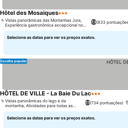
Hôtel des Mosaiques
3 Estrelas
Ver preços
Vistas panorâmicas das Montanhas Jura,
(833 pontuações
7,3
Experiência gastronômica excepcional no
Ver preços
local
Selecione as datas para ver os preços exatos.
Escolha popular
HÔTEL DE VILLE - La Baie Du Lac
3 Estrelas
Ver preços
Vistas panorâmicas do lago e da
(734 pontuações)
7,1
montanha, Atividades para todas as
Ver preços
estações
Selecione as datas para ver os preços exatos.