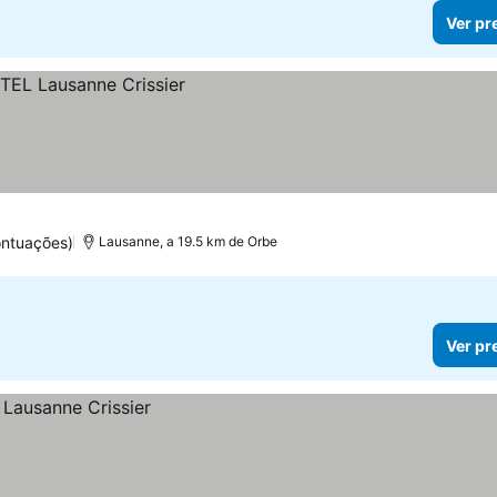
Ver pr
ontuações)
Lausanne, a 19.5 km de Orbe
Ver pr