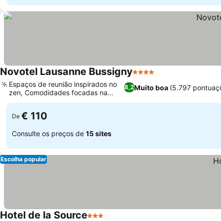
Novotel Lausanne Bussigny
4 Estrelas
Ver preços
Espaços de reunião inspirados no
Muito boa
(5.797 pontuaç
8,2
zen, Comodidades focadas na
Ver preços
família
€ 110
De
Consulte os preços de
15 sites
Escolha popular
Hotel de la Source
3 Estrelas
Ver preços