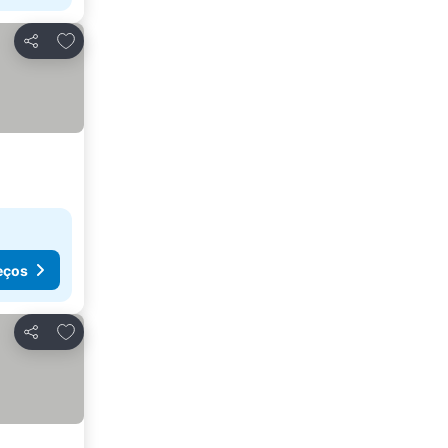
Adicionar aos favoritos
Partilhar
eços
Adicionar aos favoritos
Partilhar