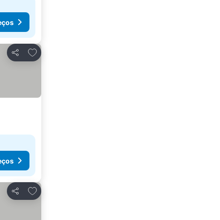
eços
Adicionar aos favoritos
Partilhar
eços
Adicionar aos favoritos
Partilhar