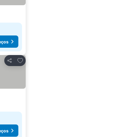
eços
Adicionar aos favoritos
Partilhar
eços