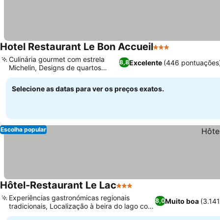
Hotel Restaurant Le Bon Accueil
3 Estrelas
Ver preços
Culinária gourmet com estrela
Excelente
(446 pontuações
8,8
Michelin, Designs de quartos
Ver preços
únicos
Selecione as datas para ver os preços exatos.
Escolha popular
Hôtel-Restaurant Le Lac
3 Estrelas
Ver preços
Experiências gastronómicas regionais
Muito boa
(3.14
8,0
tradicionais, Localização à beira do lago com
Ver preços
vistas panorâmicas