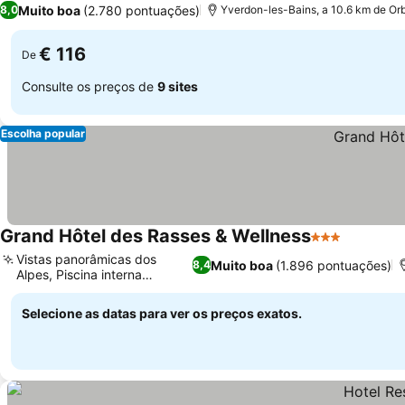
Muito boa
(2.780 pontuações)
8,0
Yverdon-les-Bains, a 10.6 km de Or
€ 116
De
Consulte os preços de
9 sites
Escolha popular
Grand Hôtel des Rasses & Wellness
3 Estrelas
Ver preç
Vistas panorâmicas dos
Muito boa
(1.896 pontuações)
8,4
Alpes, Piscina interna
Ver preços
aquecida
Selecione as datas para ver os preços exatos.