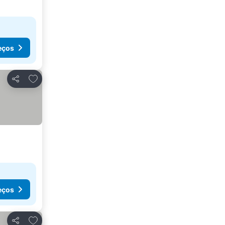
eços
Adicionar aos favoritos
Partilhar
eços
Adicionar aos favoritos