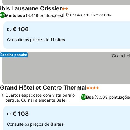
ibis Lausanne Crissier
2 Estrelas
Ver preços
Muito boa
(3.419 pontuações)
8,1
Crissier, a 19.1 km de Orbe
€ 106
De
Consulte os preços de
11 sites
Escolha popular
Grand Hôtel et Centre Thermal
4 Estrelas
Ver preços
Quartos espaçosos com vista para o
Boa
(5.003 pontuaçõe
7,6
parque, Culinária elegante Belle
Ver preços
Époque
€ 108
De
Consulte os preços de
8 sites