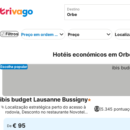
Destino
Filtros
Preço em ordem crescente
Preço
Localiz
Hotéis económicos em Orbe
Escolha popular
ibis budget Lausanne Bussigny
1 Estrelas
Ver preços
Localização estratégica perto do acesso à
(5.345 pontuaç
7,3
rodovia, Desconto no restaurante Novotel
Ver preços
próximo
€ 95
De