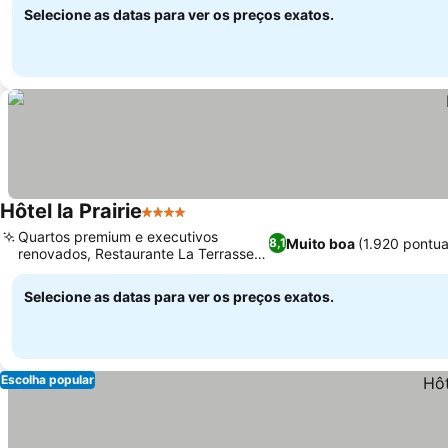
Selecione as datas para ver os preços exatos.
Hôtel la Prairie
4 Estrelas
Ver preços
Quartos premium e executivos
Muito boa
(1.920 pontu
8,1
renovados, Restaurante La Terrasse
Ver preços
de renome
Selecione as datas para ver os preços exatos.
Escolha popular