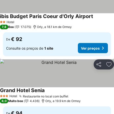
ibis Budget Paris Coeur d'Orly Airport
Ver preços
Hotel
2 Estrelas
7,8
Boa
17.075
Orly, a 18.1 km de Ormoy
€ 92
De
Consulte os preços de
1 site
Ver preços
Partilhar
Ad
Grand Hotel Senia
Ver preços
Hotel
Restaurante no local com buffet
Ver preços
3 Estrelas
8,0
Muito boa
4.436
Orly, a 19.9 km de Ormoy
€ 94
De