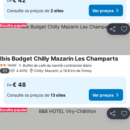
€ 42
De
Consulte os preços de
2 sites
Ver preços
Escolha popular
Partilhar
Ad
Ibis Budget Chilly Mazarin Les Champarts
Ver p
Hotel
Buffet de café da manhã continental diário
Ver preços
2 Estrelas
7,1
4.405
Chilly-Mazarin, a 18.8 km de Ormoy
€ 48
De
Consulte os preços de
13 sites
Ver preços
Escolha popular
Partilhar
Ad