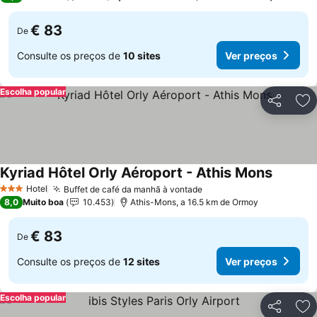
€ 83
De
Consulte os preços de
10 sites
Ver preços
Escolha popular
Partilhar
Ad
Kyriad Hôtel Orly Aéroport - Athis Mons
Ver pre
Hotel
Buffet de café da manhã à vontade
Ver preços
3 Estrelas
8,0
Muito boa
10.453
Athis-Mons, a 16.5 km de Ormoy
€ 83
De
Consulte os preços de
12 sites
Ver preços
Escolha popular
Partilhar
Ad