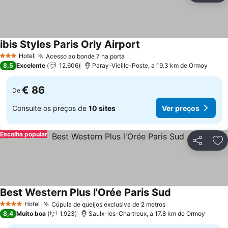
ibis Styles Paris Orly Airport
Ver preços
Hotel
Acesso ao bonde 7 na porta
Ver preços
3 Estrelas
8,5
Excelente
12.606
Paray-Vieille-Poste, a 19.3 km de Ormoy
€ 86
De
Consulte os preços de
10 sites
Ver preços
Escolha popular
Partilhar
Ad
Best Western Plus l'Orée Paris Sud
Ver preços
Hotel
Cúpula de queijos exclusiva de 2 metros
Ver preços
4 Estrelas
8,4
Muito boa
1.923
Saulx-les-Chartreux, a 17.8 km de Ormoy