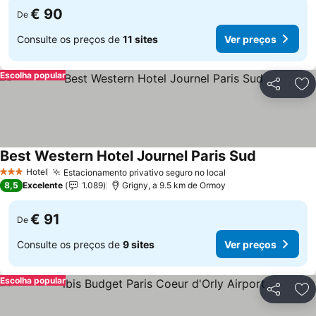
€ 90
De
Consulte os preços de
11 sites
Ver preços
Escolha popular
Partilhar
Ad
Best Western Hotel Journel Paris Sud
Ver preços
Hotel
Estacionamento privativo seguro no local
Ver preços
3 Estrelas
8,5
Excelente
1.089
Grigny, a 9.5 km de Ormoy
€ 91
De
Consulte os preços de
9 sites
Ver preços
Escolha popular
Partilhar
Ad