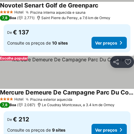
Novotel Senart Golf de Greenparc
Ver preços
Hotel
Piscina interna aquecida e sauna
Ver preços
4 Estrelas
7,8
Boa
2.771
Saint Pierre du Perray, a 7.6 km de Ormoy
€ 137
De
Consulte os preços de
10 sites
Ver preços
Escolha popular
Partilhar
Ad
Mercure Demeure De Campagne Parc Du Coudray
Ver preços
Hotel
Piscina exterior aquecida
Ver preços
4 Estrelas
7,8
Boa
2.087
Le Coudray Montceaux, a 3.4 km de Ormoy
€ 212
De
Consulte os preços de
9 sites
Ver preços