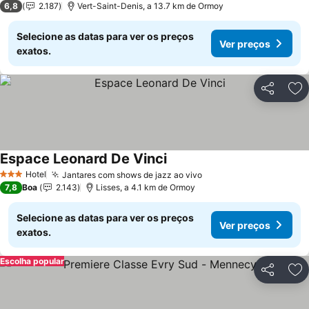
6,8
2.187
Vert-Saint-Denis, a 13.7 km de Ormoy
Selecione as datas para ver os preços
Ver preços
exatos.
Partilhar
Ad
Espace Leonard De Vinci
Ver preços
Hotel
Jantares com shows de jazz ao vivo
Ver preços
3 Estrelas
7,8
Boa
2.143
Lisses, a 4.1 km de Ormoy
Selecione as datas para ver os preços
Ver preços
exatos.
Escolha popular
Partilhar
Ad