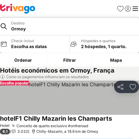
Favoritos
Iniciar
Me
Destino
Ormoy
Check-in/out
Hóspedes e quartos
Escolha as datas
2 hóspedes, 1 quarto.
Ordenar
Filtrar
Mapa
Hotéis económicos em Ormoy, França
Como os pagamentos influenciam os resultados
Escolha popular
Partilhar
Ad
hotelF1 Chilly Mazarin les Champarts
Ver preços
Hotel
Conceito de quarto exclusivo #ontheroad
Ver preços
6,1
3.032
Chilly-Mazarin, a 18.9 km de Ormoy