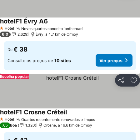
hotelF1 Évry A6
Ver preços
Hotel
Novos quartos conceito 'ontheroad'
Ver preços
1 Estrelas
6,0
2.629
Évry, a 4.7 km de Ormoy
€ 38
De
Consulte os preços de
10 sites
Ver preços
Escolha popular
Partilhar
Ad
hotelF1 Crosne Créteil
Ver preços
Hotel
Quartos recentemente renovados e limpos
Ver preços
1 Estrelas
7,5
Boa
1.320
Crosne, a 16.6 km de Ormoy