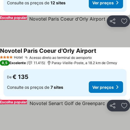
Consulte os preços de
12 sites
Ver preços
Escolha popular
Partilhar
Ad
Novotel Paris Coeur d'Orly Airport
Ver preços
Hotel
Acesso direto ao terminal do aeroporto
Ver preços
4 Estrelas
8,5
Excelente
11.415
Paray-Vieille-Poste, a 18.2 km de Ormoy
€ 135
De
Consulte os preços de
7 sites
Ver preços
Escolha popular
Partilhar
Ad