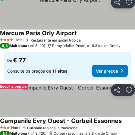
Partilhar
Ad
Mercure Paris Orly Airport
Ver preços
Hotel
Restaurante em jardim tropical
Ver preços
4 Estrelas
8,3
Muito boa
8.110
Paray-Vieille-Poste, a 19.3 km de Ormoy
€ 77
De
Consulte os preços de
11 sites
Ver preços
Escolha popular
Partilhar
Ad
Campanile Evry Ouest - Corbeil Essonnes
Ver p
Hotel
Culinária regional e tradicional
Ver preços
3 Estrelas
8,1
Muito boa
3.420
Corbeil-Essonnes, a 3.8 km de Ormoy