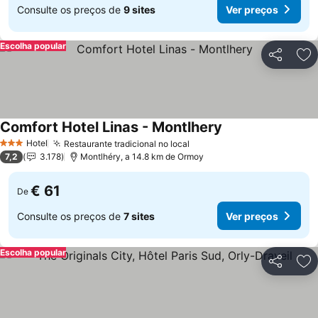
Consulte os preços de
9 sites
Ver preços
Escolha popular
Partilhar
Ad
Comfort Hotel Linas - Montlhery
Ver preços
Hotel
Restaurante tradicional no local
Ver preços
3 Estrelas
7,2
3.178
Montlhéry, a 14.8 km de Ormoy
€ 61
De
Consulte os preços de
7 sites
Ver preços
Escolha popular
Partilhar
Ad