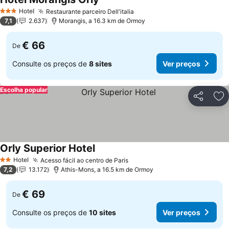
Ver preços
Hotel
Restaurante parceiro Dell'italia
Ver preços
3 Estrelas
7,1
2.637
Morangis, a 16.3 km de Ormoy
€ 66
De
Consulte os preços de
8 sites
Ver preços
Escolha popular
Partilhar
Ad
Orly Superior Hotel
Ver preços
Hotel
Acesso fácil ao centro de Paris
Ver preços
2 Estrelas
7,2
13.172
Athis-Mons, a 16.5 km de Ormoy
€ 69
De
Consulte os preços de
10 sites
Ver preços