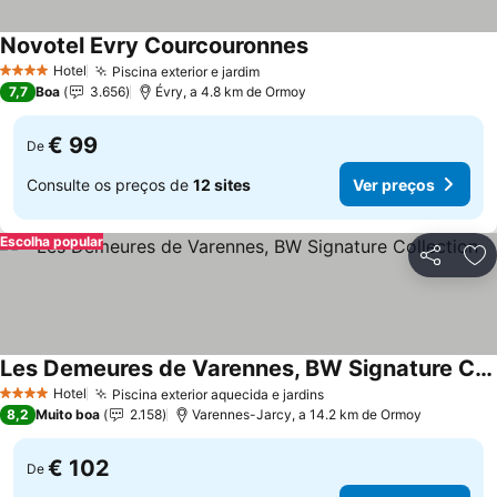
Novotel Evry Courcouronnes
Ver preços
Hotel
Piscina exterior e jardim
Ver preços
4 Estrelas
7,7
Boa
3.656
Évry, a 4.8 km de Ormoy
€ 99
De
Consulte os preços de
12 sites
Ver preços
Escolha popular
Partilhar
Ad
Les Demeures de Varennes, BW Signature Collection
Ver preços
Hotel
Piscina exterior aquecida e jardins
Ver preços
4 Estrelas
8,2
Muito boa
2.158
Varennes-Jarcy, a 14.2 km de Ormoy
€ 102
De