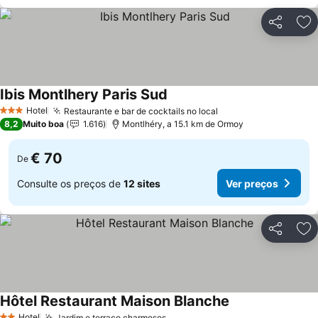
Partilhar
Ad
Ibis Montlhery Paris Sud
Ver preços
Hotel
Restaurante e bar de cocktails no local
Ver preços
3 Estrelas
8,2
Muito boa
1.616
Montlhéry, a 15.1 km de Ormoy
€ 70
De
Consulte os preços de
12 sites
Ver preços
Partilhar
Ad
Hôtel Restaurant Maison Blanche
Ver preços
Hotel
Jardim e terraço charmosos