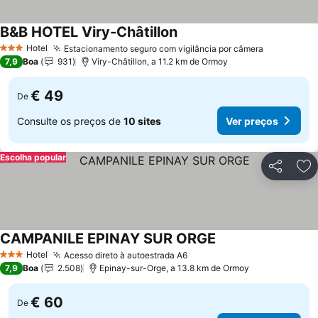
B&B HOTEL Viry-Châtillon
Ver preços
Hotel
Estacionamento seguro com vigilância por câmera
Ver preço
3 Estrelas
7,9
Boa
931
Viry-Châtillon, a 11.2 km de Ormoy
€ 49
De
Consulte os preços de
10 sites
Ver preços
Escolha popular
Partilhar
Ad
CAMPANILE EPINAY SUR ORGE
Ver preços
Hotel
Acesso direto à autoestrada A6
Ver preços
3 Estrelas
7,9
Boa
2.508
Epinay-sur-Orge, a 13.8 km de Ormoy
€ 60
De