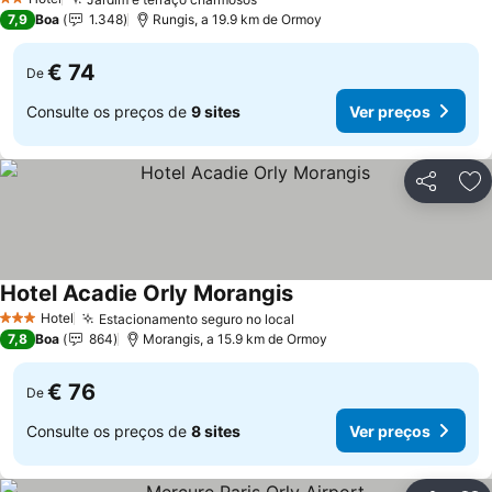
Ver preços
2 Estrelas
7,9
Boa
1.348
Rungis, a 19.9 km de Ormoy
€ 74
De
Consulte os preços de
9 sites
Ver preços
Partilhar
Ad
Hotel Acadie Orly Morangis
Ver preços
Hotel
Estacionamento seguro no local
Ver preços
3 Estrelas
7,8
Boa
864
Morangis, a 15.9 km de Ormoy
€ 76
De
Consulte os preços de
8 sites
Ver preços