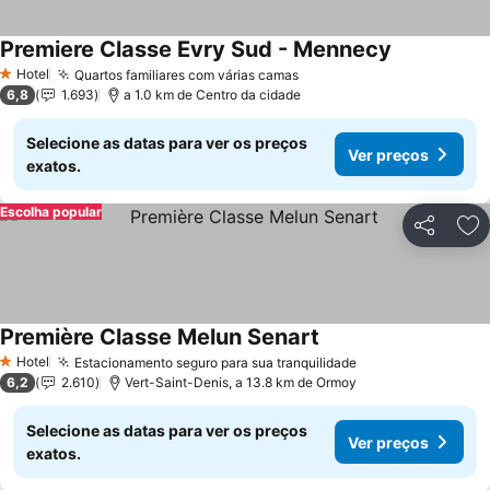
Premiere Classe Evry Sud - Mennecy
Ver preços
Hotel
Quartos familiares com várias camas
Ver preços
1 Estrelas
6,8
1.693
a 1.0 km de Centro da cidade
Selecione as datas para ver os preços
Ver preços
exatos.
Escolha popular
Partilhar
Ad
Première Classe Melun Senart
Ver preços
Hotel
Estacionamento seguro para sua tranquilidade
Ver preços
1 Estrelas
6,2
2.610
Vert-Saint-Denis, a 13.8 km de Ormoy
Selecione as datas para ver os preços
Ver preços
exatos.