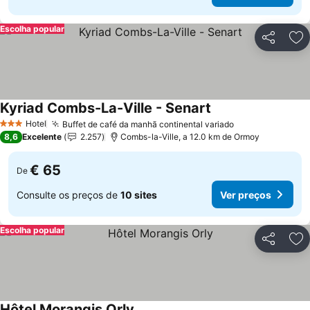
Escolha popular
Partilhar
Ad
Kyriad Combs-La-Ville - Senart
Ver preços
Hotel
Buffet de café da manhã continental variado
Ver preços
3 Estrelas
8,6
Excelente
2.257
Combs-la-Ville, a 12.0 km de Ormoy
€ 65
De
Consulte os preços de
10 sites
Ver preços
Escolha popular
Partilhar
Ad
Hôtel Morangis Orly