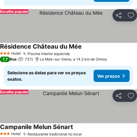
Escolha popular
Partilhar
Ad
Résidence Château du Mée
Ver preços
Hotel
Piscina interior aquecida
Ver preços
3 Estrelas
7,7
Boa
737
Le Mée-sur-Seine, a 14.2 km de Ormoy
Selecione as datas para ver os preços
Ver preços
exatos.
Escolha popular
Partilhar
Ad
Campanile Melun Sénart
Ver preços
Hotel
Restaurante tradicional no local
Ver preços
3 Estrelas