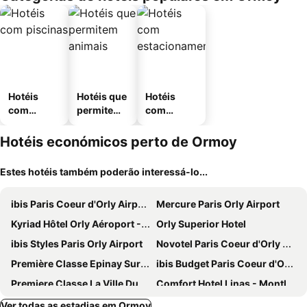
Hotéis
Hotéis que
Hotéis
com
permitem
com
piscinas
animais
estaciona
mento
Hotéis económicos perto de Ormoy
Estes hotéis também poderão interessá-lo...
ibis Paris Coeur d'Orly Airport
Mercure Paris Orly Airport
Kyriad Hôtel Orly Aéroport - Athis Mons
Orly Superior Hotel
ibis Styles Paris Orly Airport
Novotel Paris Coeur d'Orly Airport
Première Classe Epinay Sur Orge Savigny Sur Orge
ibis Budget Paris Coeur d'Orly Airport
Premiere Classe La Ville Du Bois
Comfort Hotel Linas - Montlhery
Ibis Budget Chilly Mazarin Les Champarts
Grand Hotel Senia
Ver todas as estadias em Ormoy