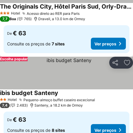
The Originals City, Hôtel Paris Sud, Orly-Draveil
Ver preços
Hotel
Acesso direto ao RER para Paris
Ver preços
3 Estrelas
7,7
Boa
765
Draveil, a 13.0 km de Ormoy
€ 63
De
Consulte os preços de
7 sites
Ver preços
Escolha popular
Partilhar
Ad
ibis budget Santeny
Ver preços
Hotel
Pequeno-almoço buffet caseiro excecional
Ver preços
2 Estrelas
7,4
2.483
Santeny, a 18.2 km de Ormoy
€ 63
De
Consulte os preços de
8 sites
Ver preços