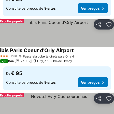
Consulte os preços de
9 sites
Ver preços
Escolha popular
Partilhar
Ad
ibis Paris Coeur d'Orly Airport
Ver preços
Hotel
Passarela coberta direta para Orly 4
Ver preços
3 Estrelas
7,5
Boa
27.932
Orly, a 18.1 km de Ormoy
€ 95
De
Consulte os preços de
9 sites
Ver preços
Escolha popular
Partilhar
Ad