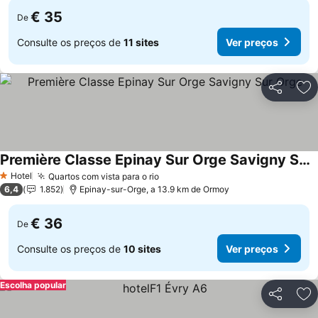
€ 35
De
Consulte os preços de
11 sites
Ver preços
Partilhar
Ad
Première Classe Epinay Sur Orge Savigny Sur Orge
Ver preços
Hotel
Quartos com vista para o rio
Ver preços
1 Estrelas
6,4
1.852
Epinay-sur-Orge, a 13.9 km de Ormoy
€ 36
De
Consulte os preços de
10 sites
Ver preços
Escolha popular
Partilhar
Ad