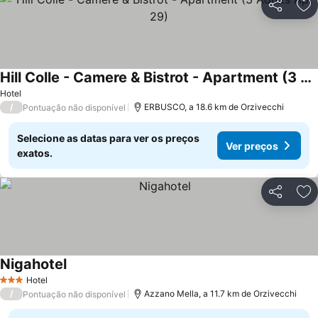
Partilhar
Ad
Hill Colle - Camere & Bistrot - Apartment (3 Adults Apt 29)
Ver preços
Hotel
/
ERBUSCO, a 18.6 km de Orzivecchi
Pontuação não disponível
Selecione as datas para ver os preços
Ver preços
exatos.
Partilhar
Ad
Nigahotel
Ver preços
Hotel
3 Estrelas
/
Azzano Mella, a 11.7 km de Orzivecchi
Pontuação não disponível