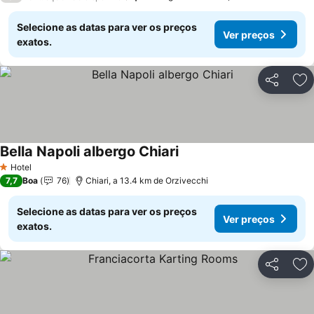
Selecione as datas para ver os preços
Ver preços
exatos.
Partilhar
Ad
Bella Napoli albergo Chiari
Ver preços
Hotel
1 Estrelas
7,7
Boa
76
Chiari, a 13.4 km de Orzivecchi
Selecione as datas para ver os preços
Ver preços
exatos.
Partilhar
Ad