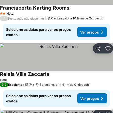
Franciacorta Karting Rooms
Ver preços
Hotel
2 Estrelas
/
Castrezzato, a 10.9 km de Orzivecchi
Pontuação não disponível
Selecione as datas para ver os preços
Ver preços
exatos.
Partilhar
Ad
Relais Villa Zaccaria
Ver preços
Hotel
9,2
Excelente
74
Bordolano, a 14.6 km de Orzivecchi
Selecione as datas para ver os preços
Ver preços
exatos.