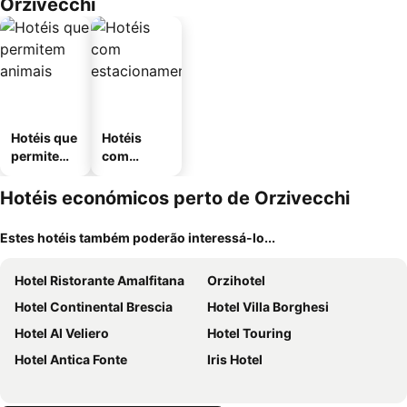
Orzivecchi
Hotéis que
Hotéis
permitem
com
animais
estaciona
mento
Hotéis económicos perto de Orzivecchi
Estes hotéis também poderão interessá-lo...
Hotel Ristorante Amalfitana
Orzihotel
Hotel Continental Brescia
Hotel Villa Borghesi
Hotel Al Veliero
Hotel Touring
Hotel Antica Fonte
Iris Hotel