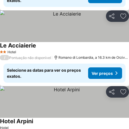
exatos.
Partilhar
Ad
Le Acciaierie
Ver preços
Hotel
2 Estrelas
/
Romano di Lombardia, a 16.3 km de Orzivec
Pontuação não disponível
Selecione as datas para ver os preços
Ver preços
exatos.
Partilhar
Ad
Hotel Arpini
Ver preços
Hotel