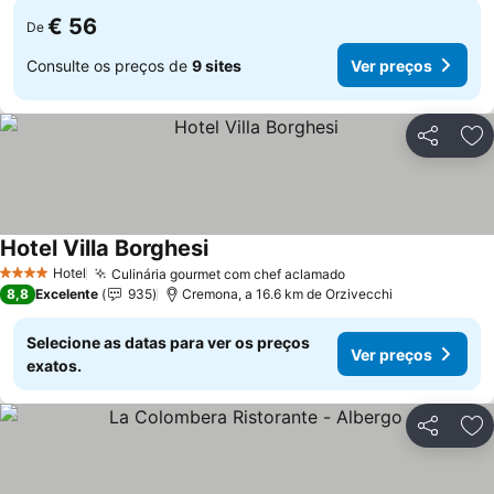
€ 56
De
Consulte os preços de
9 sites
Ver preços
Partilhar
Ad
Hotel Villa Borghesi
Ver preços
Hotel
Culinária gourmet com chef aclamado
Ver preços
4 Estrelas
8,8
Excelente
935
Cremona, a 16.6 km de Orzivecchi
Selecione as datas para ver os preços
Ver preços
exatos.
Partilhar
Ad