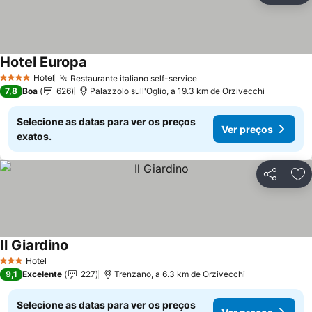
Hotel Europa
Ver preços
Hotel
Restaurante italiano self-service
Ver preços
4 Estrelas
7,8
Boa
626
Palazzolo sull'Oglio, a 19.3 km de Orzivecchi
Selecione as datas para ver os preços
Ver preços
exatos.
Partilhar
Ad
Il Giardino
Ver preços
Hotel
3 Estrelas
9,1
Excelente
227
Trenzano, a 6.3 km de Orzivecchi
Selecione as datas para ver os preços