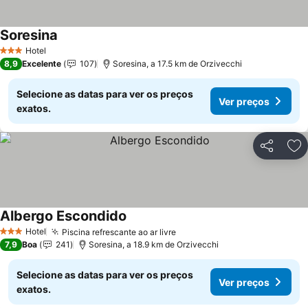
Soresina
Ver preços
Hotel
3 Estrelas
8,9
Excelente
107
Soresina, a 17.5 km de Orzivecchi
Selecione as datas para ver os preços
Ver preços
exatos.
Partilhar
Ad
Albergo Escondido
Ver preços
Hotel
Piscina refrescante ao ar livre
Ver preços
3 Estrelas
7,9
Boa
241
Soresina, a 18.9 km de Orzivecchi
Selecione as datas para ver os preços
Ver preços
exatos.