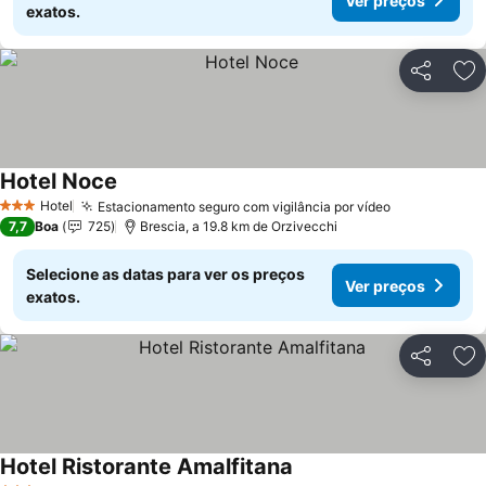
Ver preços
exatos.
Partilhar
Ad
Hotel Noce
Ver preços
Hotel
Estacionamento seguro com vigilância por vídeo
Ver preços
3 Estrelas
7,7
Boa
725
Brescia, a 19.8 km de Orzivecchi
Selecione as datas para ver os preços
Ver preços
exatos.
Partilhar
Ad
Hotel Ristorante Amalfitana
Ver preços