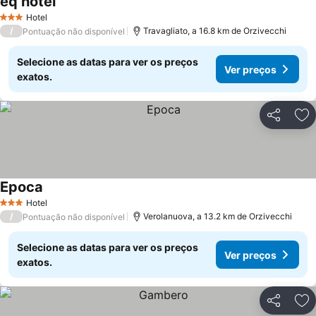
eq hotel
Ver preços
Hotel
3 Estrelas
/
Travagliato, a 16.8 km de Orzivecchi
Pontuação não disponível
Selecione as datas para ver os preços
Ver preços
exatos.
Partilhar
Ad
Epoca
Ver preços
Hotel
3 Estrelas
/
Verolanuova, a 13.2 km de Orzivecchi
Pontuação não disponível
Selecione as datas para ver os preços
Ver preços
exatos.
Partilhar
Ad