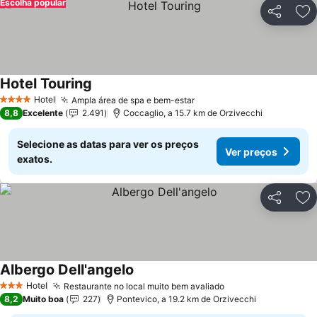
Escolha popular
Partilhar
Ad
Hotel Touring
Ver preços
Hotel
Ampla área de spa e bem-estar
Ver preços
4 Estrelas
8,8
Excelente
2.491
Coccaglio, a 15.7 km de Orzivecchi
Selecione as datas para ver os preços
Ver preços
exatos.
Partilhar
Ad
Albergo Dell'angelo
Ver preços
Hotel
Restaurante no local muito bem avaliado
Ver preços
3 Estrelas
8,2
Muito boa
227
Pontevico, a 19.2 km de Orzivecchi