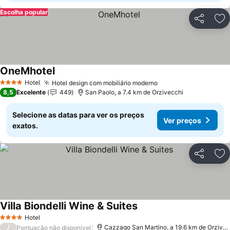
Escolha popular
Partilhar
Ad
OneMhotel
Ver preços
Hotel
Hotel design com mobiliário moderno
Ver preços
4 Estrelas
8,5
Excelente
449
San Paolo, a 7.4 km de Orzivecchi
Selecione as datas para ver os preços
Ver preços
exatos.
Partilhar
Ad
Villa Biondelli Wine & Suites
Ver preços
Hotel
4 Estrelas
/
Cazzago San Martino, a 19.6 km de Orzivec
Pontuação não disponível