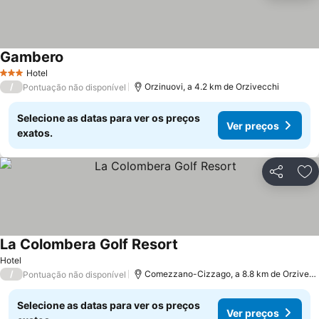
Gambero
Ver preços
Hotel
3 Estrelas
/
Orzinuovi, a 4.2 km de Orzivecchi
Pontuação não disponível
Selecione as datas para ver os preços
Ver preços
exatos.
Partilhar
Ad
La Colombera Golf Resort
Ver preços
Hotel
/
Comezzano-Cizzago, a 8.8 km de Orzivecc
Pontuação não disponível
Selecione as datas para ver os preços
Ver preços