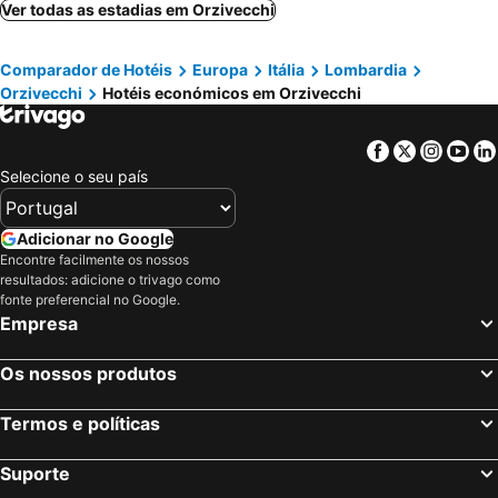
Ver todas as estadias em Orzivecchi
Comparador de Hotéis
Europa
Itália
Lombardia
Orzivecchi
Hotéis económicos em Orzivecchi
Facebook
Twitter
Insta
Yo
Selecione o seu país
Adicionar no Google
Encontre facilmente os nossos
resultados: adicione o trivago como
fonte preferencial no Google.
Empresa
Os nossos produtos
Termos e políticas
Suporte