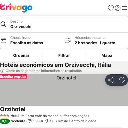
Favoritos
Iniciar
Me
Destino
Orzivecchi
Check-in/out
Hóspedes e quartos
Escolha as datas
2 hóspedes, 1 quarto.
Ordenar
Filtrar
Mapa
Hotéis económicos em Orzivecchi, Itália
Como os pagamentos influenciam os resultados
Escolha popular
Partilhar
Ad
Orzihotel
Ver preços
Hotel
Farto café da manhã buffet com opções
Ver preços
3 Estrelas
8,5
Excelente
1.939
a 0.7 km de Centro da cidade