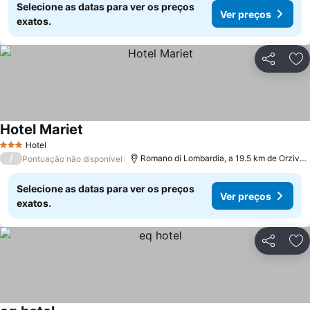
Selecione as datas para ver os preços
Ver preços
exatos.
Partilhar
Ad
Hotel Mariet
Ver preços
Hotel
3 Estrelas
/
Romano di Lombardia, a 19.5 km de Orzivec
Pontuação não disponível
Selecione as datas para ver os preços
Ver preços
exatos.
Partilhar
Ad