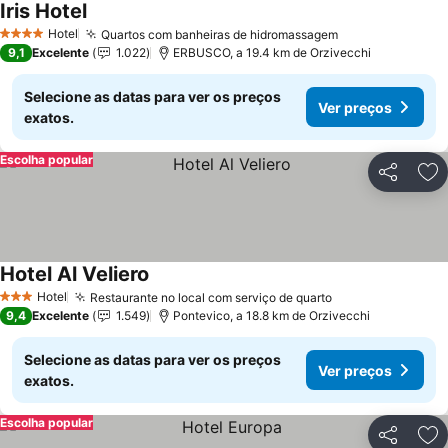
Iris Hotel
Ver preços
Hotel
Quartos com banheiras de hidromassagem
Ver preços
4 Estrelas
9,1
Excelente
1.022
ERBUSCO, a 19.4 km de Orzivecchi
Selecione as datas para ver os preços
Ver preços
exatos.
Escolha popular
Partilhar
Ad
Hotel Al Veliero
Ver preços
Hotel
Restaurante no local com serviço de quarto
Ver preços
3 Estrelas
9,4
Excelente
1.549
Pontevico, a 18.8 km de Orzivecchi
Selecione as datas para ver os preços
Ver preços
exatos.
Escolha popular
Partilhar
Ad