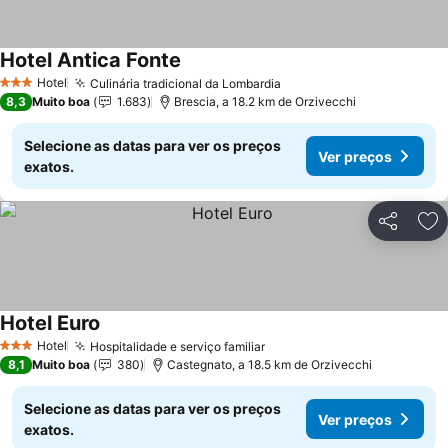
Hotel Antica Fonte
Ver preços
Hotel
Culinária tradicional da Lombardia
Ver preços
3 Estrelas
8,3
Muito boa
1.683
Brescia, a 18.2 km de Orzivecchi
Selecione as datas para ver os preços
Ver preços
exatos.
Partilhar
Ad
Hotel Euro
Ver preços
Hotel
Hospitalidade e serviço familiar
Ver preços
3 Estrelas
8,1
Muito boa
380
Castegnato, a 18.5 km de Orzivecchi
Selecione as datas para ver os preços
Ver preços
exatos.