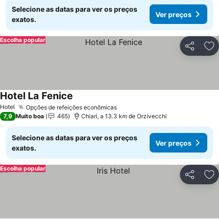
Selecione as datas para ver os preços
Ver preços
exatos.
Escolha popular
Partilhar
Ad
Hotel La Fenice
Ver preços
Hotel
Opções de refeições econômicas
Ver preços
7,9
Muito boa
465
Chiari, a 13.3 km de Orzivecchi
Selecione as datas para ver os preços
Ver preços
exatos.
Escolha popular
Partilhar
Ad