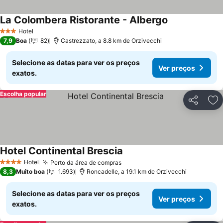
La Colombera Ristorante - Albergo
Ver preços
Hotel
3 Estrelas
7,9
Boa
82
Castrezzato, a 8.8 km de Orzivecchi
Selecione as datas para ver os preços
Ver preços
exatos.
Escolha popular
Partilhar
Ad
Hotel Continental Brescia
Ver preços
Hotel
Perto da área de compras
Ver preços
4 Estrelas
8,3
Muito boa
1.693
Roncadelle, a 19.1 km de Orzivecchi
Selecione as datas para ver os preços
Ver preços
exatos.