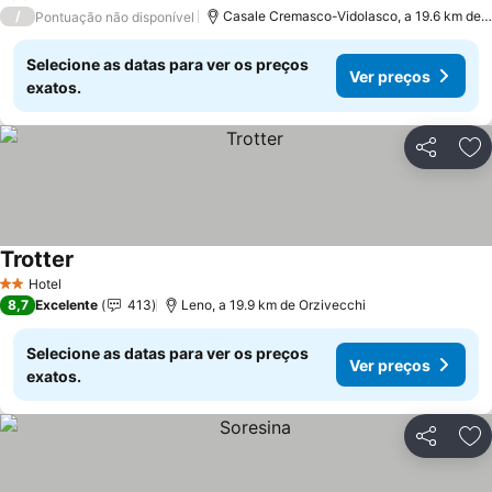
/
Casale Cremasco-Vidolasco, a 19.6 km de 
Pontuação não disponível
Selecione as datas para ver os preços
Ver preços
exatos.
Partilhar
Ad
Trotter
Ver preços
Hotel
2 Estrelas
8,7
Excelente
413
Leno, a 19.9 km de Orzivecchi
Selecione as datas para ver os preços
Ver preços
exatos.
Partilhar
Ad