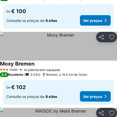
€ 100
De
Consulte os preços de
6 sites
Ver preços
Partilhar
Ad
Moxy Bremen
Ver preços
Hotel
Academia bem equipada
Ver preços
3 Estrelas
8,6
Excelente
3.042
Bremen, a 16.0 km de Oyten
€ 102
De
Consulte os preços de
8 sites
Ver preços
Partilhar
Ad