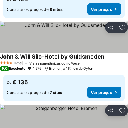
Consulte os preços de
9 sites
Ver preços
Partilhar
Ad
John & Will Silo-Hotel by Guldsmeden
Ver preços
Hotel
Vistas panorâmicas do rio Weser
Ver preços
4 Estrelas
9,0
Excelente
1.576
Bremen, a 16.1 km de Oyten
€ 135
De
Consulte os preços de
7 sites
Ver preços
Partilhar
Ad