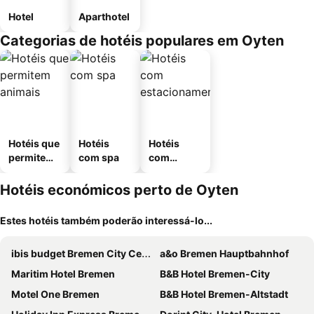
Hotel
Aparthotel
Categorias de hotéis populares em Oyten
Hotéis que
Hotéis
Hotéis
permitem
com spa
com
animais
estaciona
mento
Hotéis económicos perto de Oyten
Estes hotéis também poderão interessá-lo...
ibis budget Bremen City Center
a&o Bremen Hauptbahnhof
Maritim Hotel Bremen
B&B Hotel Bremen-City
Motel One Bremen
B&B Hotel Bremen-Altstadt