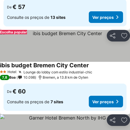
€ 57
De
Consulte os preços de
13 sites
Ver preços
Escolha popular
Partilhar
Ad
ibis budget Bremen City Center
Ver preços
Hotel
Lounge do lobby com estilo industrial-chic
Ver preços
2 Estrelas
7,8
Boa
10.098
Bremen, a 13.8 km de Oyten
€ 60
De
Consulte os preços de
7 sites
Ver preços
Partilhar
Ad