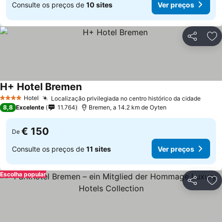
Consulte os preços de
10 sites
Ver preços
Partilhar
Ad
H+ Hotel Bremen
Ver preços
Hotel
Localização privilegiada no centro histórico da cidade
Ver p
4 Estrelas
8,8
Excelente
11.764
Bremen, a 14.2 km de Oyten
€ 150
De
Consulte os preços de
11 sites
Ver preços
Escolha popular
Partilhar
Ad