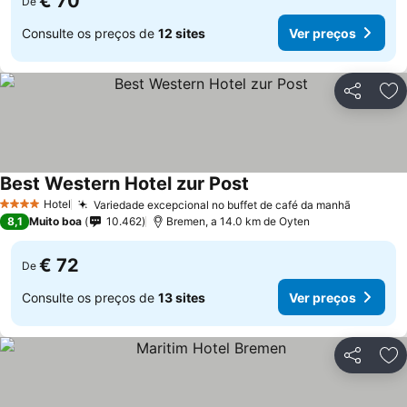
€ 70
De
Consulte os preços de
12 sites
Ver preços
Partilhar
Ad
Best Western Hotel zur Post
Ver preços
Hotel
Variedade excepcional no buffet de café da manhã
Ver pre
4 Estrelas
8,1
Muito boa
10.462
Bremen, a 14.0 km de Oyten
€ 72
De
Consulte os preços de
13 sites
Ver preços
Partilhar
Ad