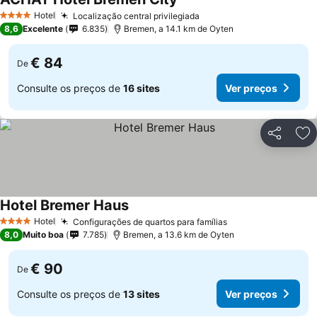
Ver preços
Hotel
Localização central privilegiada
Ver preços
4 Estrelas
8,6
Excelente
6.835
Bremen, a 14.1 km de Oyten
€ 84
De
Consulte os preços de
16 sites
Ver preços
Partilhar
Ad
Hotel Bremer Haus
Ver preços
Hotel
Configurações de quartos para famílias
Ver preços
4 Estrelas
8,0
Muito boa
7.785
Bremen, a 13.6 km de Oyten
€ 90
De
Consulte os preços de
13 sites
Ver preços