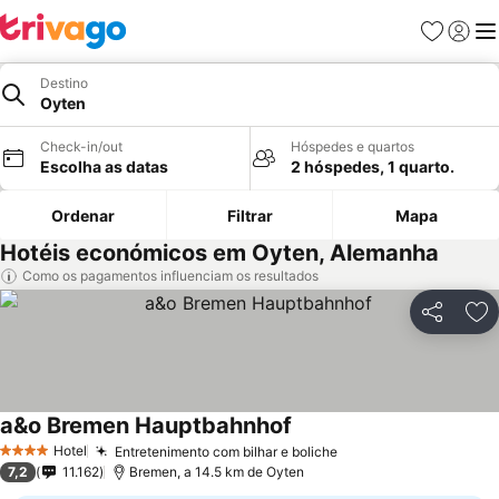
Favoritos
Iniciar
Me
Destino
Oyten
Check-in/out
Hóspedes e quartos
Escolha as datas
2 hóspedes, 1 quarto.
Ordenar
Filtrar
Mapa
Hotéis económicos em Oyten, Alemanha
Como os pagamentos influenciam os resultados
Partilhar
Ad
a&o Bremen Hauptbahnhof
Ver preços
Hotel
Entretenimento com bilhar e boliche
Ver preços
4 Estrelas
7,2
11.162
Bremen, a 14.5 km de Oyten