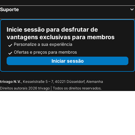
Eurostopas
John & Will Silo-Hotel by Guldsmeden
Suporte
Garner Hotel Bremen North by IHG
Hotel Worpsweder Tor
INNSiDE by Meliá Bremen
Inicie sessão para desfrutar de
vantagens exclusivas para membros
Personalize a sua experiência
Ofertas e preços para membros
Iniciar sessão
trivago N.V.
, Kesselstraße 5 – 7, 40221 Düsseldorf, Alemanha
Direitos autorais 2026 trivago | Todos os direitos reservados.