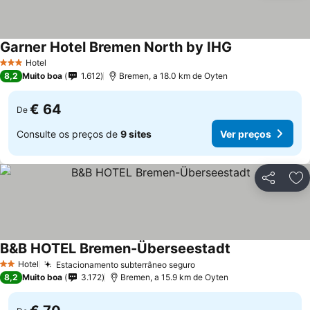
Garner Hotel Bremen North by IHG
Ver preços
Hotel
3 Estrelas
8,2
Muito boa
1.612
Bremen, a 18.0 km de Oyten
€ 64
De
Consulte os preços de
9 sites
Ver preços
Partilhar
Ad
B&B HOTEL Bremen-Überseestadt
Ver preços
Hotel
Estacionamento subterrâneo seguro
Ver preços
2 Estrelas
8,2
Muito boa
3.172
Bremen, a 15.9 km de Oyten