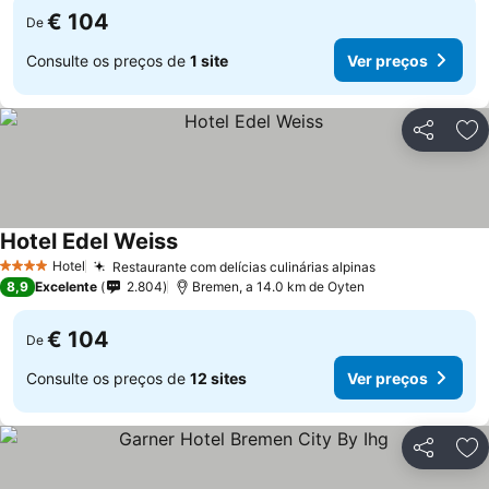
€ 104
De
Consulte os preços de
1 site
Ver preços
Partilhar
Ad
Hotel Edel Weiss
Ver preços
Hotel
Restaurante com delícias culinárias alpinas
Ver preços
4 Estrelas
8,9
Excelente
2.804
Bremen, a 14.0 km de Oyten
€ 104
De
Consulte os preços de
12 sites
Ver preços
Partilhar
Ad