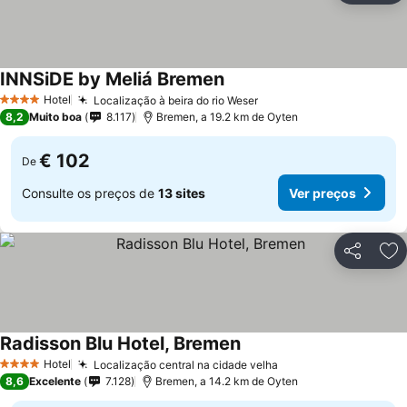
INNSiDE by Meliá Bremen
Ver preços
Hotel
Localização à beira do rio Weser
Ver preços
4 Estrelas
8,2
Muito boa
8.117
Bremen, a 19.2 km de Oyten
€ 102
De
Consulte os preços de
13 sites
Ver preços
Partilhar
Ad
Radisson Blu Hotel, Bremen
Ver preços
Hotel
Localização central na cidade velha
Ver preços
4 Estrelas
8,6
Excelente
7.128
Bremen, a 14.2 km de Oyten