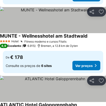
Partilhar
Ad
MUNTE - Wellnesshotel am Stadtwald
Ver preço
Hotel
Fitness moderno e cursos Fitalis
Ver preços
4 Estrelas
8,9
Excelente
6.915
Bremen, a 12.8 km de Oyten
€ 178
De
Consulte os preços de
6 sites
Ver preços
Partilhar
Ad
ATLANTIC Hotel Galopprennbahn