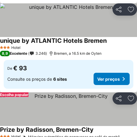
Partilhar
Ad
unique by ATLANTIC Hotels Bremen
Ver preços
Hotel
3 Estrelas
8,9
Excelente
3.246
Bremen, a 16.5 km de Oyten
€ 93
De
Consulte os preços de
6 sites
Ver preços
Escolha popular
Partilhar
Ad
Prize by Radisson, Bremen-City
Ver preços
Hotel
Máquina automática de panquecas no café da manhã