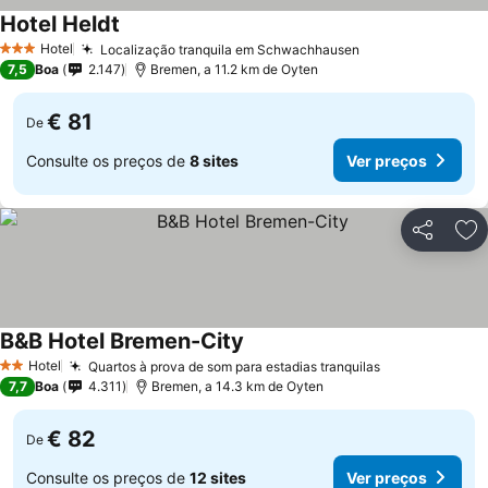
Hotel Heldt
Ver preços
Hotel
Localização tranquila em Schwachhausen
Ver preços
3 Estrelas
7,5
Boa
2.147
Bremen, a 11.2 km de Oyten
€ 81
De
Consulte os preços de
8 sites
Ver preços
Partilhar
Ad
B&B Hotel Bremen-City
Ver preços
Hotel
Quartos à prova de som para estadias tranquilas
Ver preços
2 Estrelas
7,7
Boa
4.311
Bremen, a 14.3 km de Oyten
€ 82
De
Consulte os preços de
12 sites
Ver preços