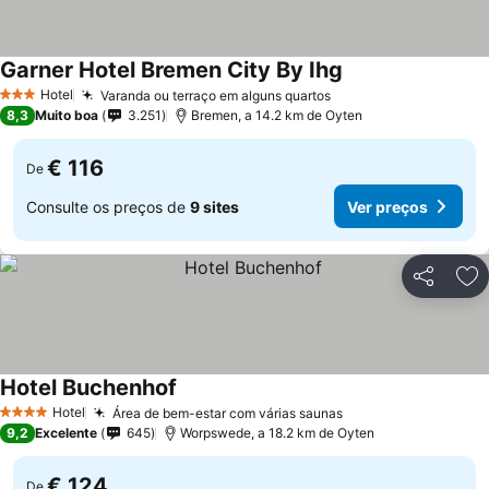
Garner Hotel Bremen City By Ihg
Ver preços
Hotel
Varanda ou terraço em alguns quartos
Ver preços
3 Estrelas
8,3
Muito boa
3.251
Bremen, a 14.2 km de Oyten
€ 116
De
Consulte os preços de
9 sites
Ver preços
Partilhar
Ad
Hotel Buchenhof
Ver preços
Hotel
Área de bem-estar com várias saunas
Ver preços
4 Estrelas
9,2
Excelente
645
Worpswede, a 18.2 km de Oyten
€ 124
De