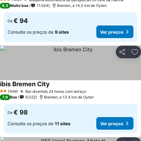
Ver pr
3 Estrelas
8,3
Muito boa
11.544
Bremen, a 14.0 km de Oyten
€ 94
De
Consulte os preços de
9 sites
Ver preços
Partilhar
Ad
ibis Bremen City
Ver preços
Hotel
Bar divertido 24 horas com terraço
Ver preços
2 Estrelas
7,9
Boa
9.022
Bremen, a 13.4 km de Oyten
€ 98
De
Consulte os preços de
11 sites
Ver preços