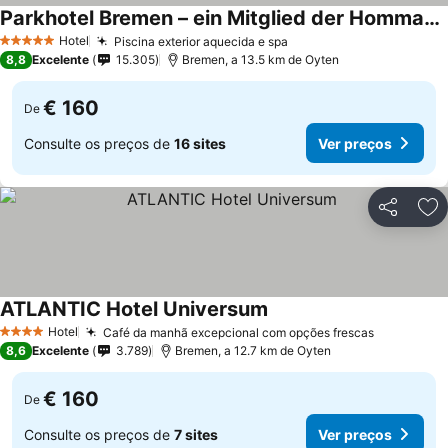
Parkhotel Bremen – ein Mitglied der Hommage Luxury Hotels Collection
Ver preços
Hotel
Piscina exterior aquecida e spa
Ver preços
5 Estrelas
8,8
Excelente
15.305
Bremen, a 13.5 km de Oyten
€ 160
De
Consulte os preços de
16 sites
Ver preços
Partilhar
Ad
ATLANTIC Hotel Universum
Ver preços
Hotel
Café da manhã excepcional com opções frescas
Ver preço
4 Estrelas
8,6
Excelente
3.789
Bremen, a 12.7 km de Oyten
€ 160
De
Consulte os preços de
7 sites
Ver preços