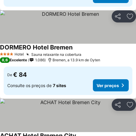
Partilhar
Ad
DORMERO Hotel Bremen
Ver preços
Hotel
Sauna relaxante na cobertura
Ver preços
4 Estrelas
8,6
Excelente
1.086
Bremen, a 13.9 km de Oyten
€ 84
De
Consulte os preços de
7 sites
Ver preços
Partilhar
Ad
ACHAT Hotel Bremen City