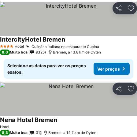
Partilhar
Ad
IntercityHotel Bremen
Ver preços
Hotel
Culinária italiana no restaurante Cucina
Ver preços
4 Estrelas
8,0
Muito boa
9.125
Bremen, a 13.8 km de Oyten
Selecione as datas para ver os preços
Ver preços
exatos.
Partilhar
Ad
Nena Hotel Bremen
Ver preços
Hotel
8,3
Muito boa
31
Bremen, a 14.7 km de Oyten