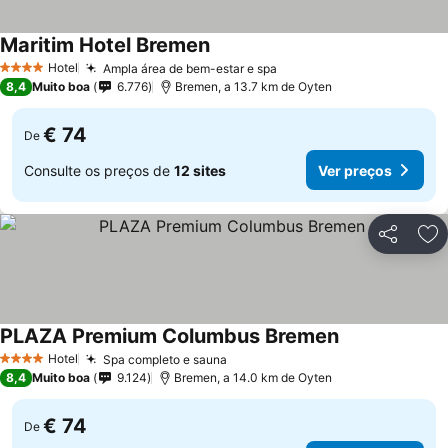
Maritim Hotel Bremen
Ver preços
Hotel
Ampla área de bem-estar e spa
Ver preços
4 Estrelas
8,4
Muito boa
6.776
Bremen, a 13.7 km de Oyten
€ 74
De
Consulte os preços de
12 sites
Ver preços
Partilhar
Ad
PLAZA Premium Columbus Bremen
Ver preços
Hotel
Spa completo e sauna
Ver preços
4 Estrelas
8,4
Muito boa
9.124
Bremen, a 14.0 km de Oyten
€ 74
De