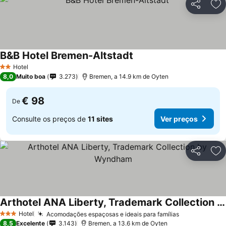
Partilhar
Ad
B&B Hotel Bremen-Altstadt
Ver preços
Hotel
2 Estrelas
8,0
Muito boa
3.273
Bremen, a 14.9 km de Oyten
€ 98
De
Consulte os preços de
11 sites
Ver preços
Partilhar
Ad
Arthotel ANA Liberty, Trademark Collection by Wyndham
Ver preços
Hotel
Acomodações espaçosas e ideais para famílias
Ver preços
3 Estrelas
8,5
Excelente
3.143
Bremen, a 13.6 km de Oyten