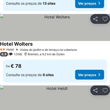
Consulte os preços de
13 sites
Ver preços
Partilhar
Ad
Hotel Wolters
Ver preços
Hotel
Vistas do jardim e do terraço na cobertura
Ver preços
2 Estrelas
6,9
1.056
Bremen, a 9.2 km de Oyten
€ 78
De
Consulte os preços de
6 sites
Ver preços
Partilhar
Ad