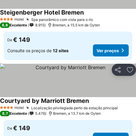
Steigenberger Hotel Bremen
Ver preços
Hotel
Spa panorâmico com vista para o rio
Ver preços
4 Estrelas
8,8
Excelente
8.915
Bremen, a 15.5 km de Oyten
€ 149
De
Consulte os preços de
12 sites
Ver preços
Partilhar
Ad
Courtyard by Marriott Bremen
Ver preços
Hotel
Localização privilegiada perto da estação principal
Ver pre
4 Estrelas
8,7
Excelente
5.476
Bremen, a 13.7 km de Oyten
€ 149
De