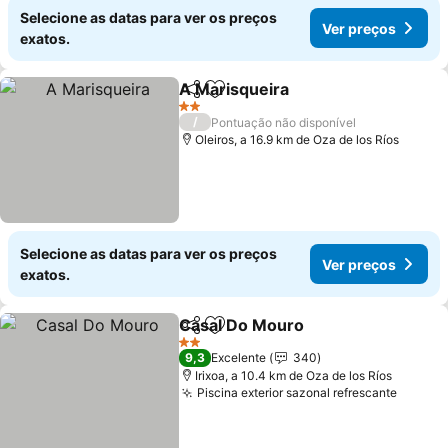
Selecione as datas para ver os preços
Ver preços
exatos.
A Marisqueira
Partilhar
Adicionar aos favoritos
Ver preços
2 Estrelas
/
Pontuação não disponível
Oleiros, a 16.9 km de Oza de los Ríos
Selecione as datas para ver os preços
Ver preços
exatos.
Casal Do Mouro
Partilhar
Adicionar aos favoritos
Ver preço
2 Estrelas
9,3
Excelente
340
Irixoa, a 10.4 km de Oza de los Ríos
Piscina exterior sazonal refrescante
Ver pr