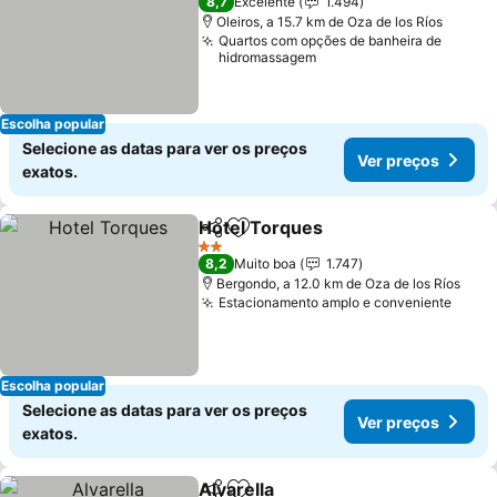
8,7
Excelente
1.494
Oleiros, a 15.7 km de Oza de los Ríos
Quartos com opções de banheira de
hidromassagem
Escolha popular
Selecione as datas para ver os preços
Ver preços
exatos.
Hotel Torques
Partilhar
Adicionar aos favoritos
Ver preços
2 Estrelas
8,2
Muito boa
1.747
Bergondo, a 12.0 km de Oza de los Ríos
Estacionamento amplo e conveniente
Ver p
Escolha popular
Selecione as datas para ver os preços
Ver preços
exatos.
Alvarella