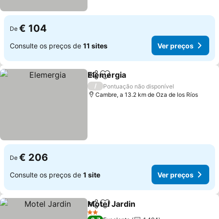
€ 104
De
Consulte os preços de
11 sites
Ver preços
Elemergia
Partilhar
Adicionar aos favoritos
Ver preços
/
Pontuação não disponível
Cambre, a 13.2 km de Oza de los Ríos
€ 206
De
Consulte os preços de
1 site
Ver preços
Motel Jardin
Partilhar
Adicionar aos favoritos
Ver preços
2 Estrelas