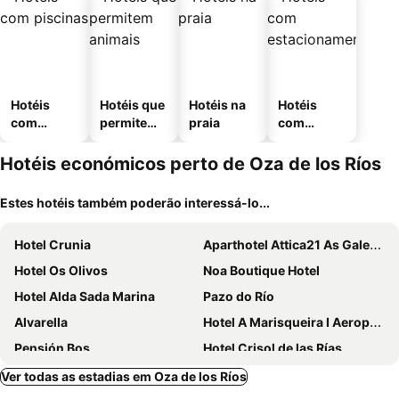
Hotéis
Hotéis que
Hotéis na
Hotéis
com
permitem
praia
com
piscinas
animais
estaciona
mento
Hotéis económicos perto de Oza de los Ríos
Estes hotéis também poderão interessá-lo...
Hotel Crunia
Aparthotel Attica21 As Galeras
Hotel Os Olivos
Noa Boutique Hotel
Hotel Alda Sada Marina
Pazo do Río
Alvarella
Hotel A Marisqueira I Aeropuerto A Coruña
Pensión Bos
Hotel Crisol de las Rías
B&B HOTEL A Coruña Aeropuerto
Hotel La Terraza
Ver todas as estadias em Oza de los Ríos