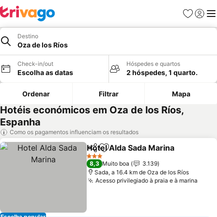
Favoritos
Iniciar
Me
Destino
Oza de los Ríos
Check-in/out
Hóspedes e quartos
Escolha as datas
2 hóspedes, 1 quarto.
Ordenar
Filtrar
Mapa
Hotéis económicos em Oza de los Ríos,
Espanha
Como os pagamentos influenciam os resultados
Hotel Alda Sada Marina
Partilhar
Adicionar aos favoritos
Ver
3 Estrelas
8,3
Muito boa
3.139
Sada, a 16.4 km de Oza de los Ríos
Acesso privilegiado à praia e à marina
Ver 
Escolha popular