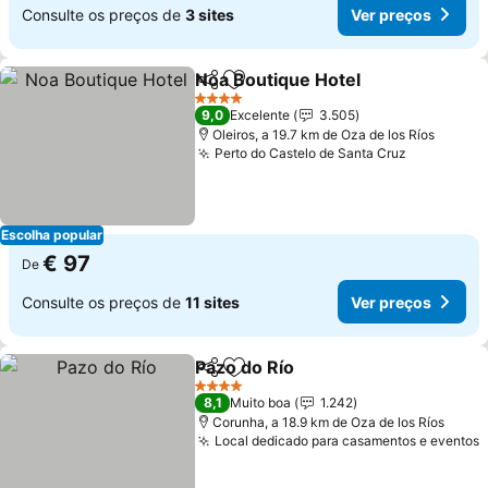
Consulte os preços de
3 sites
Ver preços
Noa Boutique Hotel
Partilhar
Adicionar aos favoritos
Ver pr
4 Estrelas
9,0
Excelente
3.505
Oleiros, a 19.7 km de Oza de los Ríos
Perto do Castelo de Santa Cruz
Ver preço
Escolha popular
€ 97
De
Consulte os preços de
11 sites
Ver preços
Pazo do Río
Partilhar
Adicionar aos favoritos
Ver preços
4 Estrelas
8,1
Muito boa
1.242
Corunha, a 18.9 km de Oza de los Ríos
Local dedicado para casamentos e eventos
V