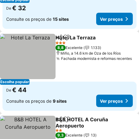
€ 32
De
Consulte os preços de
15 sites
Ver preços
Hotel La Terraza
Partilhar
Adicionar aos favoritos
Ver preço
3 Estrelas
8,8
Excelente
1.133
Miño, a 14.6 km de Oza de los Ríos
Fachada modernista e reformas recentes
Ve
Escolha popular
€ 44
De
Consulte os preços de
9 sites
Ver preços
B&B HOTEL A Coruña
Partilhar
Adicionar aos favoritos
Aeropuerto
Ver preços
2 Estrelas
9,3
Excelente
13