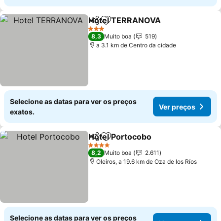
Hotel TERRANOVA
Partilhar
Adicionar aos favoritos
Ver pre
3 Estrelas
8,3
Muito boa
519
a 3.1 km de Centro da cidade
Selecione as datas para ver os preços
Ver preços
exatos.
Hotel Portocobo
Partilhar
Adicionar aos favoritos
Ver preço
4 Estrelas
8,2
Muito boa
2.611
Oleiros, a 19.6 km de Oza de los Ríos
Selecione as datas para ver os preços