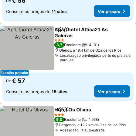
€ 56
De
Consulte os preços de
11 sites
Ver preços
Aparthotel Attica21 As
Partilhar
Adicionar aos favoritos
Galeras
Ver preços
3 Estrelas
8,7
Excelente
4.191
Oleiros, a 19.4 km de Oza de los Ríos
Localização privilegiada perto de praias e
parques
Escolha popular
€ 57
De
Consulte os preços de
15 sites
Ver preços
Hotel Os Olivos
Partilhar
Adicionar aos favoritos
Ver preços
3 Estrelas
9,0
Excelente
1.968
Bergondo, a 12.2 km de Oza de los Ríos
Acesso fácil à autoestrada
Ver preços