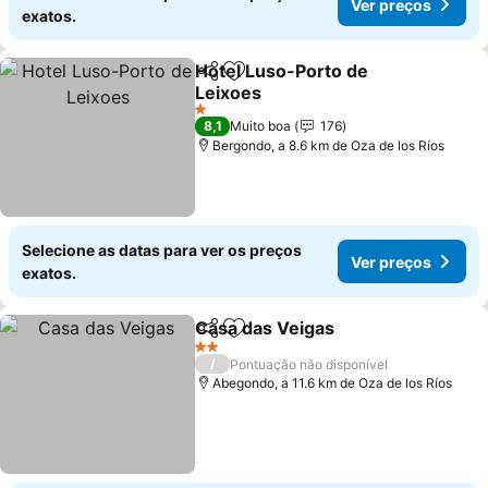
Ver preços
exatos.
Hotel Luso-Porto de
Partilhar
Adicionar aos favoritos
Leixoes
Ver preços
1 Estrelas
8,1
Muito boa
176
Bergondo, a 8.6 km de Oza de los Ríos
Selecione as datas para ver os preços
Ver preços
exatos.
Casa das Veigas
Partilhar
Adicionar aos favoritos
Ver preço
2 Estrelas
/
Pontuação não disponível
Abegondo, a 11.6 km de Oza de los Ríos