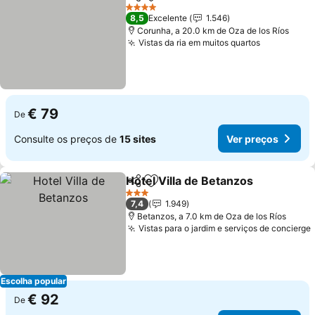
Partilhar
Adicionar aos favoritos
Ver preços
4 Estrelas
8,5
Excelente
1.546
Corunha, a 20.0 km de Oza de los Ríos
Vistas da ria em muitos quartos
Ver preço
€ 79
De
Consulte os preços de
15 sites
Ver preços
Hotel Villa de Betanzos
Partilhar
Adicionar aos favoritos
Ver
3 Estrelas
7,4
1.949
Betanzos, a 7.0 km de Oza de los Ríos
Vistas para o jardim e serviços de concierge
Escolha popular
€ 92
De