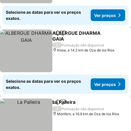
Selecione as datas para ver os preços
Ver preços
exatos.
ALBERGUE DHARMA
Partilhar
Adicionar aos favoritos
GAIA
Ver preços
/
Pontuação não disponível
Irixoa, a 14.2 km de Oza de los Ríos
Selecione as datas para ver os preços
Ver preços
exatos.
La Palleira
Partilhar
Adicionar aos favoritos
Ver preços
/
Pontuação não disponível
Monfero, a 16.9 km de Oza de los Ríos