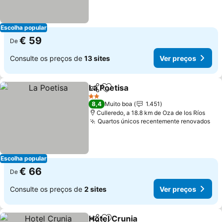
Escolha popular
€ 59
De
Consulte os preços de
13 sites
Ver preços
La Poetisa
Partilhar
Adicionar aos favoritos
Ver preços
2 Estrelas
8,4
Muito boa
1.451
Culleredo, a 18.8 km de Oza de los Ríos
Quartos únicos recentemente renovados
Ver
Escolha popular
€ 66
De
Consulte os preços de
2 sites
Ver preços
Hotel Crunia