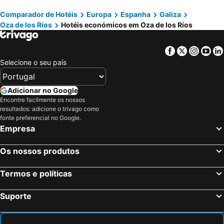
La Poetisa
Hotel Torques
Comparador de Hotéis
Europa
Espanha
Galiza
Motel Jardin
Hotel Canaima Bruma 1,5 k Camino
Oza de los Ríos
Hotéis económicos em Oza de los Ríos
Hotel Luso-Porto de Leixoes
Hotel Villa de Betanzos
Hotel Garelos Betanzos
Casa das Veigas
Facebook
Twitter
Insta
Yo
Hotel TERRANOVA
Pensión Angelita
Selecione o seu país
La Palleira
Hotel Portocobo
Rueiro 17
Adicionar no Google
Encontre facilmente os nossos
resultados: adicione o trivago como
fonte preferencial no Google.
Empresa
Os nossos produtos
Termos e políticas
Suporte