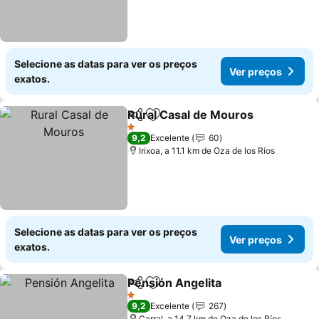
Selecione as datas para ver os preços
Ver preços
exatos.
Rural Casal de Mouros
Partilhar
Adicionar aos favoritos
Ver
1 Estrelas
9,2
Excelente
60
Irixoa, a 11.1 km de Oza de los Ríos
Selecione as datas para ver os preços
Ver preços
exatos.
Pensión Angelita
Partilhar
Adicionar aos favoritos
Ver preço
1 Estrelas
9,2
Excelente
267
Carral, a 14.7 km de Oza de los Ríos