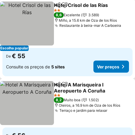
Hotel Crisol de las Rías
Partilhar
Adicionar aos favoritos
Ver
2 Estrelas
8,6
Excelente
3.589
Miño, a 15.6 km de Oza de los Ríos
Restaurante à beira-mar A Carboeira
Ver p
Escolha popular
€ 55
De
Consulte os preços de
5 sites
Ver preços
Hotel A Marisqueira I
Partilhar
Adicionar aos favoritos
Aeropuerto A Coruña
Ver preços
2 Estrelas
8,2
Muito boa
1.502
Oleiros, a 16.9 km de Oza de los Ríos
Terraço e jardim para relaxar
Ver preços