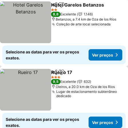
Hotel Garelos Betanzos
Partilhar
Adicionar aos favoritos
Ve
2 Estrelas
8,8
Excelente
1.146
Betanzos, a 7.4 km de Oza de los Ríos
Coleção de arte local selecionada
Ver pre
Selecione as datas para ver os preços
Ver preços
exatos.
Rueiro 17
Partilhar
Adicionar aos favoritos
Ver preços
3 Estrelas
9,5
Excelente
632
Oleiros, a 20.0 km de Oza de los Ríos
Lugar de estacionamento subterrâneo
dedicado
Selecione as datas para ver os preços
Ver preços
exatos.