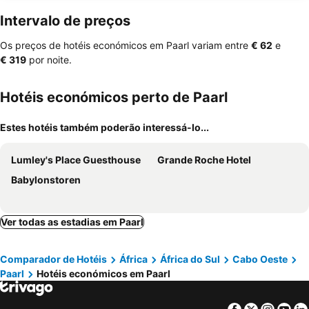
Intervalo de preços
Os preços de hotéis económicos em Paarl variam entre
‎€ 62
e
‎€ 319
por noite.
Hotéis económicos perto de Paarl
Estes hotéis também poderão interessá-lo...
Lumley's Place Guesthouse
Grande Roche Hotel
Babylonstoren
Ver todas as estadias em Paarl
Comparador de Hotéis
África
África do Sul
Cabo Oeste
Paarl
Hotéis económicos em Paarl
Facebook
Twitter
Insta
Yo