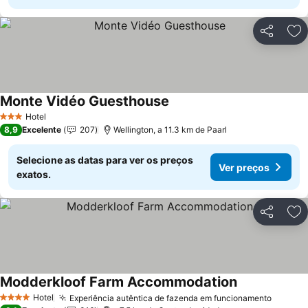
Partilhar
Ad
Monte Vidéo Guesthouse
Ver preços
Hotel
3 Estrelas
8,9
Excelente
207
Wellington, a 11.3 km de Paarl
Selecione as datas para ver os preços
Ver preços
exatos.
Partilhar
Ad
Modderkloof Farm Accommodation
Ver preços
Hotel
Experiência autêntica de fazenda em funcionamento
Ver pr
4 Estrelas