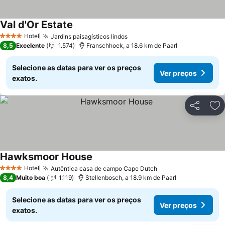
Val d'Or Estate
Ver preços
Hotel
Jardins paisagísticos lindos
Ver preços
4 Estrelas
8,5
Excelente
1.574
Franschhoek, a 18.6 km de Paarl
Selecione as datas para ver os preços
Ver preços
exatos.
Partilhar
Ad
Hawksmoor House
Ver preços
Hotel
Autêntica casa de campo Cape Dutch
Ver preços
4 Estrelas
8,4
Muito boa
1.119
Stellenbosch, a 18.9 km de Paarl
Selecione as datas para ver os preços
Ver preços
exatos.