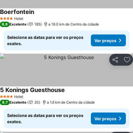
Boerfontein
Ver preços
Hotel
4 Estrelas
8,6
Excelente
185
a 16.0 km de Centro da cidade
Selecione as datas para ver os preços
Ver preços
exatos.
Partilhar
Ad
5 Konings Guesthouse
Ver preços
Hotel
4 Estrelas
8,7
Excelente
20
a 1.6 km de Centro da cidade
Selecione as datas para ver os preços
Ver preços
exatos.