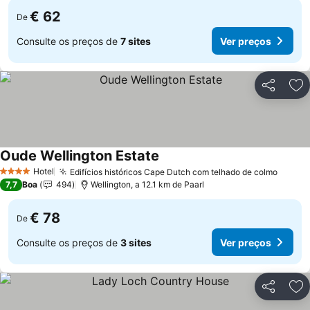
€ 62
De
Consulte os preços de
7 sites
Ver preços
Partilhar
Ad
Oude Wellington Estate
Ver preços
Hotel
Edifícios históricos Cape Dutch com telhado de colmo
Ver p
4 Estrelas
7,7
Boa
494
Wellington, a 12.1 km de Paarl
€ 78
De
Consulte os preços de
3 sites
Ver preços
Partilhar
Ad