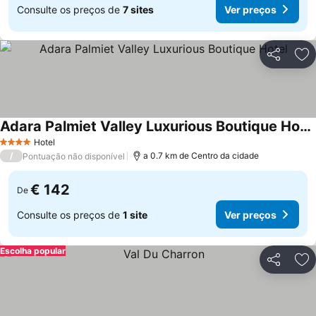
Consulte os preços de
7 sites
Ver preços
Partilhar
Ad
Adara Palmiet Valley Luxurious Boutique Hotel
Ver preços
Hotel
4 Estrelas
/
a 0.7 km de Centro da cidade
Pontuação não disponível
€ 142
De
Consulte os preços de
1 site
Ver preços
Escolha popular
Partilhar
Ad