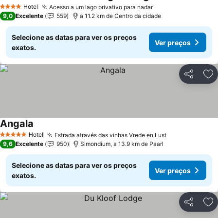
Ver preços
Hotel
Acesso a um lago privativo para nadar
Ver preços
4 Estrelas
9,0
Excelente
559
a 11.2 km de Centro da cidade
Selecione as datas para ver os preços
Ver preços
exatos.
Partilhar
Ad
Angala
Ver preços
Hotel
Estrada através das vinhas Vrede en Lust
Ver preços
5 Estrelas
9,6
Excelente
950
Simondium, a 13.9 km de Paarl
Selecione as datas para ver os preços
Ver preços
exatos.
Partilhar
Ad