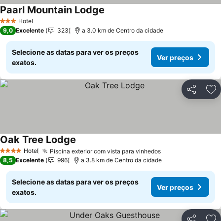
Paarl Mountain Lodge
Ver preços
Hotel
3 Estrelas
9,0
Excelente
323
a 3.0 km de Centro da cidade
Selecione as datas para ver os preços
Ver preços
exatos.
Partilhar
Ad
Oak Tree Lodge
Ver preços
Hotel
Piscina exterior com vista para vinhedos
Ver preços
4 Estrelas
8,5
Excelente
996
a 3.8 km de Centro da cidade
Selecione as datas para ver os preços
Ver preços
exatos.