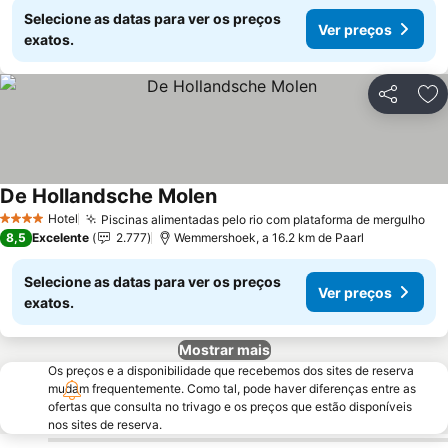
Selecione as datas para ver os preços
Ver preços
exatos.
Partilhar
Ad
De Hollandsche Molen
Ver preços
Hotel
Piscinas alimentadas pelo rio com plataforma de mergulho
Ve
4 Estrelas
8,5
Excelente
2.777
Wemmershoek, a 16.2 km de Paarl
Selecione as datas para ver os preços
Ver preços
exatos.
Mostrar mais
Os preços e a disponibilidade que recebemos dos sites de reserva
mudam frequentemente. Como tal, pode haver diferenças entre as
ofertas que consulta no trivago e os preços que estão disponíveis
nos sites de reserva.