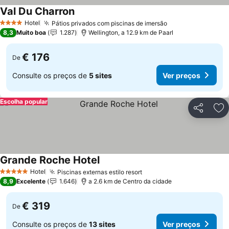
Val Du Charron
Ver preços
Hotel
Pátios privados com piscinas de imersão
Ver preços
4 Estrelas
8,3
Muito boa
1.287
Wellington, a 12.9 km de Paarl
€ 176
De
Consulte os preços de
5 sites
Ver preços
Escolha popular
Partilhar
Ad
Grande Roche Hotel
Ver preços
Hotel
Piscinas externas estilo resort
Ver preços
5 Estrelas
8,9
Excelente
1.646
a 2.6 km de Centro da cidade
€ 319
De
Consulte os preços de
13 sites
Ver preços