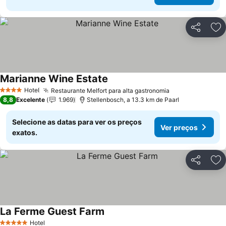
Partilhar
Ad
Marianne Wine Estate
Ver preços
Hotel
Restaurante Melfort para alta gastronomia
Ver preços
4 Estrelas
8,8
Excelente
1.969
Stellenbosch, a 13.3 km de Paarl
Selecione as datas para ver os preços
Ver preços
exatos.
Partilhar
Ad
La Ferme Guest Farm
Ver preços
Hotel