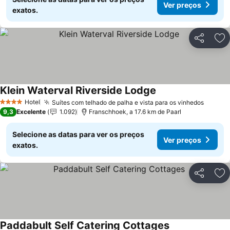
Ver preços
exatos.
Partilhar
Ad
Klein Waterval Riverside Lodge
Ver preços
Hotel
Suítes com telhado de palha e vista para os vinhedos
Ver pr
4 Estrelas
9,3
Excelente
1.092
Franschhoek, a 17.6 km de Paarl
Selecione as datas para ver os preços
Ver preços
exatos.
Partilhar
Ad
Paddabult Self Catering Cottages