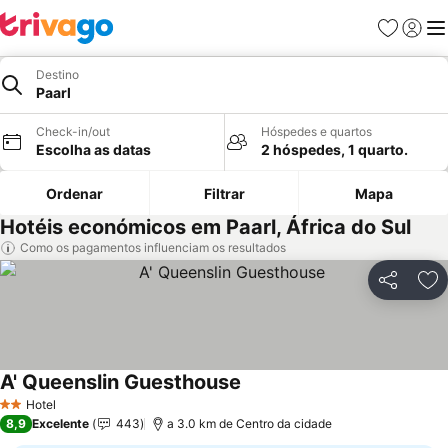
Favoritos
Iniciar
Me
Destino
Paarl
Check-in/out
Hóspedes e quartos
Escolha as datas
2 hóspedes, 1 quarto.
Ordenar
Filtrar
Mapa
Hotéis económicos em Paarl, África do Sul
Como os pagamentos influenciam os resultados
Partilhar
Ad
A' Queenslin Guesthouse
Ver preços
Hotel
2 Estrelas
8,9
Excelente
443
a 3.0 km de Centro da cidade