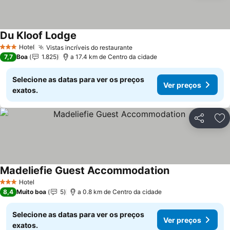
Du Kloof Lodge
Ver preços
Hotel
Vistas incríveis do restaurante
Ver preços
3 Estrelas
7,7
Boa
1.825
a 17.4 km de Centro da cidade
Selecione as datas para ver os preços
Ver preços
exatos.
Partilhar
Ad
Madeliefie Guest Accommodation
Ver preços
Hotel
3 Estrelas
8,4
Muito boa
5
a 0.8 km de Centro da cidade
Selecione as datas para ver os preços
Ver preços
exatos.