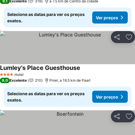
9,1
Excelente
316
a 7.5 km de Centro da cidade
Selecione as datas para ver os preços
Ver preços
exatos.
Partilhar
Ad
Lumley's Place Guesthouse
Ver preços
Hotel
4 Estrelas
9,0
Excelente
210
Pniel, a 19.5 km de Paarl
Selecione as datas para ver os preços
Ver preços
exatos.
Partilhar
Ad