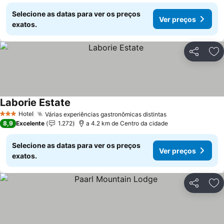
Selecione as datas para ver os preços
Ver preços
exatos.
Partilhar
Ad
Laborie Estate
Ver preços
Hotel
Várias experiências gastronômicas distintas
Ver preços
3 Estrelas
8,9
Excelente
1.272
a 4.2 km de Centro da cidade
Selecione as datas para ver os preços
Ver preços
exatos.
Partilhar
Ad