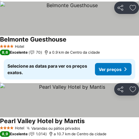
Partilhar
Ad
Belmonte Guesthouse
Ver preços
Hotel
4 Estrelas
8,6
Excelente
70
a 0.9 km de Centro da cidade
Selecione as datas para ver os preços
Ver preços
exatos.
Partilhar
Ad
Pearl Valley Hotel by Mantis
Ver preços
Hotel
Varandas ou pátios privados
Ver preços
4 Estrelas
8,9
Excelente
1.014
a 10.7 km de Centro da cidade