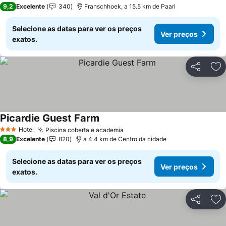
5 Estrelas
9,2
Excelente
340
Franschhoek, a 15.5 km de Paarl
Selecione as datas para ver os preços
Ver preços
exatos.
Partilhar
Ad
Picardie Guest Farm
Ver preços
Hotel
Piscina coberta e academia
Ver preços
3 Estrelas
8,9
Excelente
820
a 4.4 km de Centro da cidade
Selecione as datas para ver os preços
Ver preços
exatos.
Partilhar
Ad