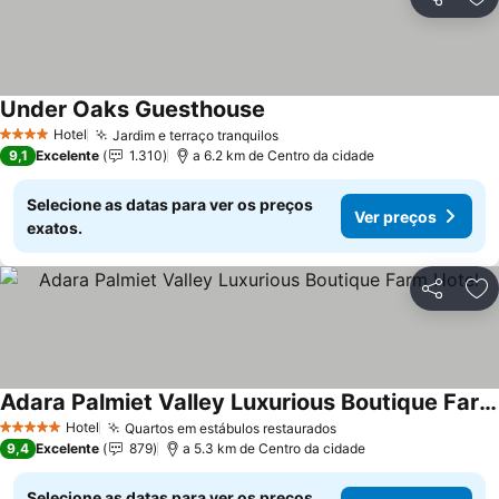
Partilhar
Ad
Under Oaks Guesthouse
Ver preços
Hotel
Jardim e terraço tranquilos
Ver preços
4 Estrelas
9,1
Excelente
1.310
a 6.2 km de Centro da cidade
Selecione as datas para ver os preços
Ver preços
exatos.
Partilhar
Ad
Adara Palmiet Valley Luxurious Boutique Farm Hotel
Ver preços
Hotel
Quartos em estábulos restaurados
Ver preços
5 Estrelas
9,4
Excelente
879
a 5.3 km de Centro da cidade
Selecione as datas para ver os preços