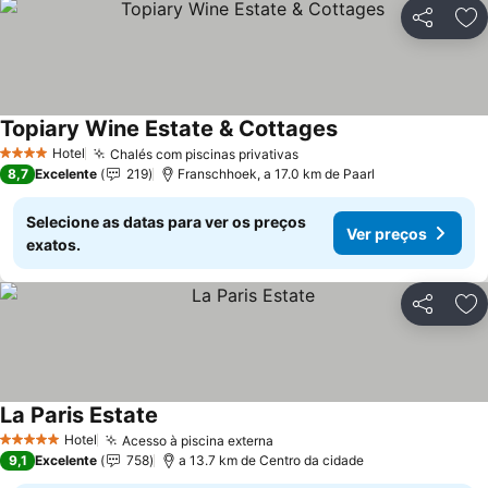
Partilhar
Ad
Topiary Wine Estate & Cottages
Ver preços
Hotel
Chalés com piscinas privativas
Ver preços
4 Estrelas
8,7
Excelente
219
Franschhoek, a 17.0 km de Paarl
Selecione as datas para ver os preços
Ver preços
exatos.
Partilhar
Ad
La Paris Estate
Ver preços
Hotel
Acesso à piscina externa
Ver preços
5 Estrelas
9,1
Excelente
758
a 13.7 km de Centro da cidade