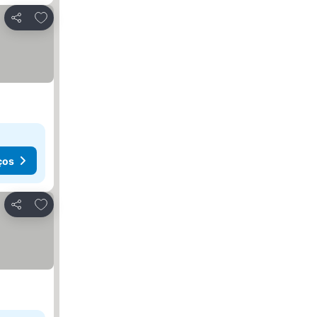
Adicionar aos favoritos
Partilhar
ços
Adicionar aos favoritos
Partilhar