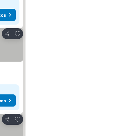
ços
Adicionar aos favoritos
Partilhar
ços
Adicionar aos favoritos
Partilhar