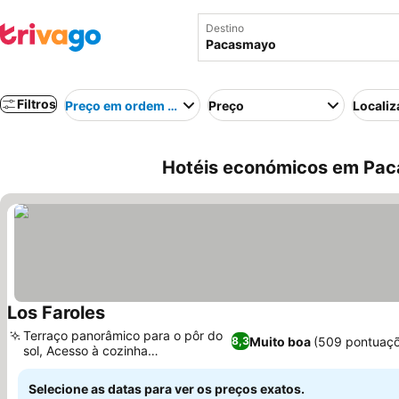
Destino
Filtros
Preço em ordem crescente
Preço
Localiz
Hotéis económicos em Pac
Los Faroles
Ver preços
Terraço panorâmico para o pôr do
Muito boa
(509 pontuaçõ
8,3
sol, Acesso à cozinha
Ver preços
compartilhada
Selecione as datas para ver os preços exatos.