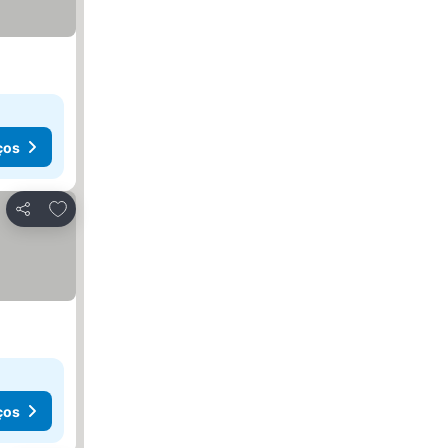
ços
Adicionar aos favoritos
Partilhar
ços