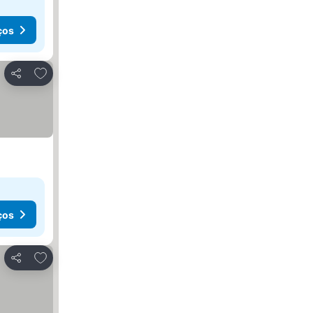
ços
Adicionar aos favoritos
Partilhar
ços
Adicionar aos favoritos
Partilhar