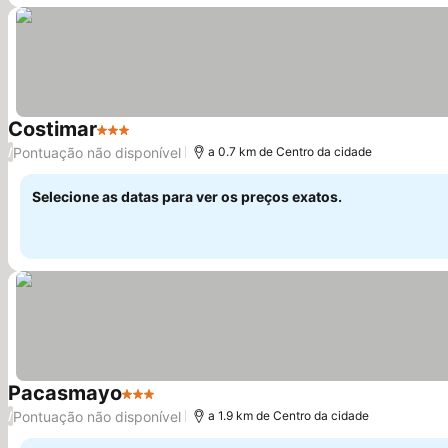
Costimar
3 Estrelas
Ver preços
Pontuação não disponível
/
a 0.7 km de Centro da cidade
Selecione as datas para ver os preços exatos.
Pacasmayo
3 Estrelas
Ver preços
Pontuação não disponível
/
a 1.9 km de Centro da cidade