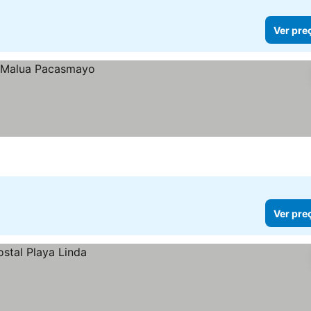
Ver pre
Ver pre