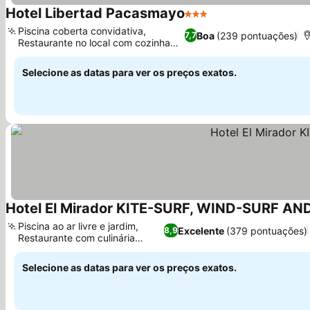
Hotel Libertad Pacasmayo
3 Estrelas
Ver preços
Piscina coberta convidativa,
Boa
(239 pontuações)
7,7
Restaurante no local com cozinha
Ver preços
local
Selecione as datas para ver os preços exatos.
Hotel El Mirador KITE-SURF, WIND-SURF AN
Piscina ao ar livre e jardim,
Excelente
(379 pontuações)
8,9
Restaurante com culinária
Ver preços
variada
Selecione as datas para ver os preços exatos.