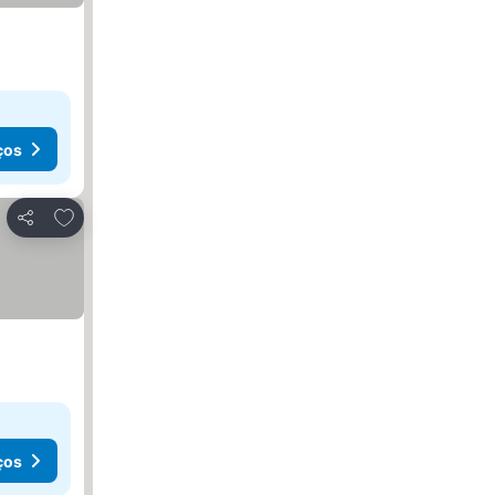
ços
Adicionar aos favoritos
Partilhar
ços