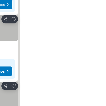
ços
Adicionar aos favoritos
Partilhar
ços
Adicionar aos favoritos
Partilhar