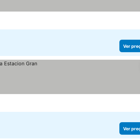
Ver pre
Ver pre