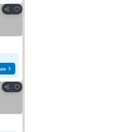
Adicionar aos favoritos
Partilhar
ços
Adicionar aos favoritos
Partilhar