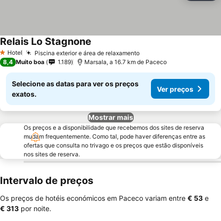
Relais Lo Stagnone
Hotel
Piscina exterior e área de relaxamento
1 Estrelas
8,4
Muito boa
1.189
Marsala, a 16.7 km de Paceco
Selecione as datas para ver os preços
Ver preços
exatos.
Mostrar mais
Os preços e a disponibilidade que recebemos dos sites de reserva
mudam frequentemente. Como tal, pode haver diferenças entre as
ofertas que consulta no trivago e os preços que estão disponíveis
nos sites de reserva.
Intervalo de preços
Os preços de hotéis económicos em Paceco variam entre
‎€ 53
e
‎€ 313
por noite.