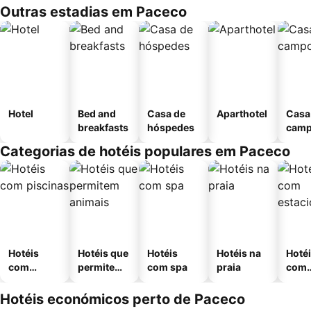
Outras estadias em Paceco
Hotel
Bed and
Casa de
Aparthotel
Casa
breakfasts
hóspedes
cam
Categorias de hotéis populares em Paceco
Hotéis
Hotéis que
Hotéis
Hotéis na
Hoté
com
permitem
com spa
praia
com
piscinas
animais
esta
ment
Hotéis económicos perto de Paceco