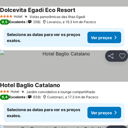
Dolcevita Egadi Eco Resort
Hotel
Vistas panorâmicas das Ilhas Egadi
4 Estrelas
9,5
Excelente
258
Levanzo, a 19.3 km de Paceco
Selecione as datas para ver os preços
Ver preços
exatos.
Partilhar
Ad
Hotel Baglio Catalano
Hotel
Jardim convidativo e lounge compartilhado
3 Estrelas
9,4
Excelente
639
Custonaci, a 17.3 km de Paceco
Selecione as datas para ver os preços
Ver preços
exatos.