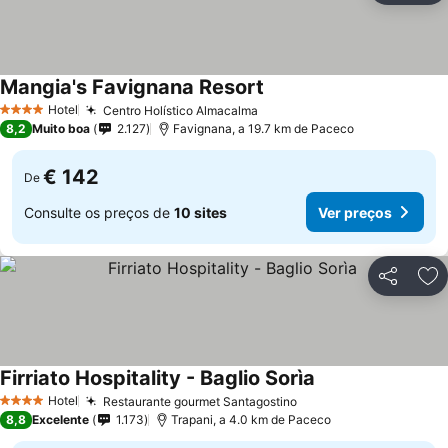
Mangia's Favignana Resort
Hotel
Centro Holístico Almacalma
4 Estrelas
8,2
Muito boa
2.127
Favignana, a 19.7 km de Paceco
€ 142
De
Consulte os preços de
10 sites
Ver preços
Partilhar
Ad
Firriato Hospitality - Baglio Sorìa
Hotel
Restaurante gourmet Santagostino
4 Estrelas
8,8
Excelente
1.173
Trapani, a 4.0 km de Paceco