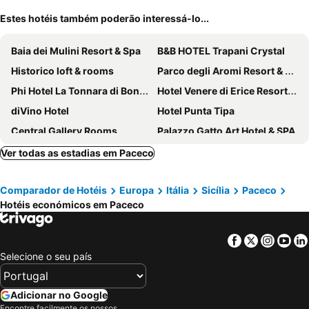
Estes hotéis também poderão interessá-lo...
Baia dei Mulini Resort & Spa
B&B HOTEL Trapani Crystal
Historico loft & rooms
Parco degli Aromi Resort & SPA
Phi Hotel La Tonnara di Bonagia
Hotel Venere di Erice Resort & Spa
diVino Hotel
Hotel Punta Tipa
Central Gallery Rooms
Palazzo Gatto Art Hotel & SPA
Baitan Hotel
Villa Zina Family Resort
Ver todas as estadias em Paceco
Cave Bianche Hotel
Relais Antiche Saline
Comparador de Hotéis
Europa
Itália
Sicília
Paceco
Mangia's Favignana Resort
Room Of Andrea Hotel
Hotéis económicos em Paceco
Casalicchio B&B
Hotel Moderno
Hotel Trapani In
BADIA NUOVA Apart Hotel
Facebook
Twitter
Insta
Yo
Hotel San Michele
Hotel Baglio Catalano
Selecione o seu país
Albergo Russo
Firriato Hospitality - Baglio Sorìa
B&B Cortile Di Venere
Bed & Breakfast Terrazze Villanova
Adicionar no Google
Encontre facilmente os nossos