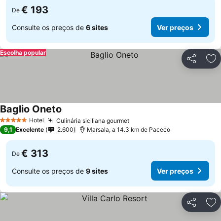
€ 193
De
Consulte os preços de
6 sites
Ver preços
Escolha popular
Partilhar
Ad
Baglio Oneto
Hotel
Culinária siciliana gourmet
5 Estrelas
9,1
Excelente
2.600
Marsala, a 14.3 km de Paceco
€ 313
De
Consulte os preços de
9 sites
Ver preços
Partilhar
Ad