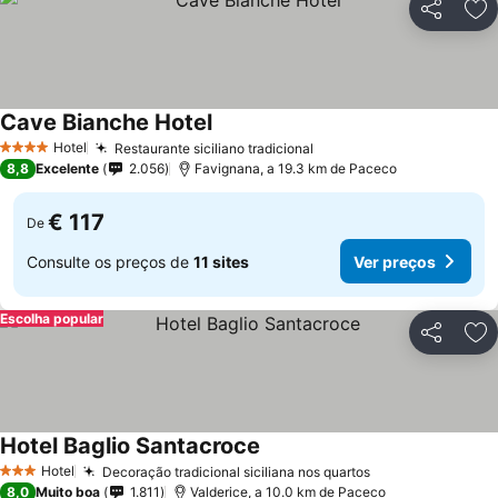
Partilhar
Ad
Cave Bianche Hotel
Hotel
Restaurante siciliano tradicional
4 Estrelas
8,8
Excelente
2.056
Favignana, a 19.3 km de Paceco
€ 117
De
Consulte os preços de
11 sites
Ver preços
Escolha popular
Partilhar
Ad
Hotel Baglio Santacroce
Hotel
Decoração tradicional siciliana nos quartos
3 Estrelas
8,0
Muito boa
1.811
Valderice, a 10.0 km de Paceco