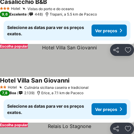
Casalicchio B&B
Hotel
Vistas do porto e do oceano
3 Estrelas
9,6
Excelente
448
Trapani, a 5.5 km de Paceco
Selecione as datas para ver os preços
Ver preços
exatos.
Escolha popular
Partilhar
Ad
Hotel Villa San Giovanni
Hotel
Culinária siciliana caseira e tradicional
2 Estrelas
7,8
Boa
2.139
Erice, a 7.1 km de Paceco
Selecione as datas para ver os preços
Ver preços
exatos.
Escolha popular
Partilhar
Ad