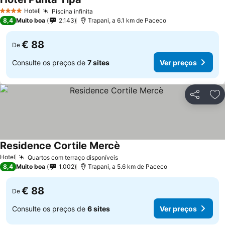
Hotel
Piscina infinita
4 Estrelas
8,4
Muito boa
2.143
Trapani, a 6.1 km de Paceco
€ 88
De
Consulte os preços de
7 sites
Ver preços
Partilhar
Ad
Residence Cortile Mercè
Hotel
Quartos com terraço disponíveis
8,4
Muito boa
1.002
Trapani, a 5.6 km de Paceco
€ 88
De
Consulte os preços de
6 sites
Ver preços