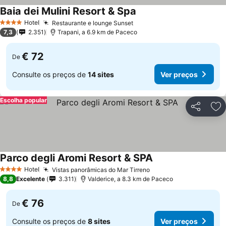
Baia dei Mulini Resort & Spa
Hotel
Restaurante e lounge Sunset
4 Estrelas
7,3
2.351
Trapani, a 6.9 km de Paceco
€ 72
De
Consulte os preços de
14 sites
Ver preços
Escolha popular
Partilhar
Ad
Parco degli Aromi Resort & SPA
Hotel
Vistas panorâmicas do Mar Tirreno
4 Estrelas
8,8
Excelente
3.311
Valderice, a 8.3 km de Paceco
€ 76
De
Consulte os preços de
8 sites
Ver preços