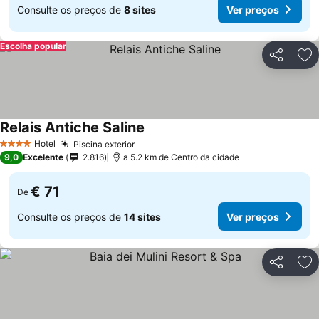
Consulte os preços de
8 sites
Ver preços
Escolha popular
Partilhar
Ad
Relais Antiche Saline
Hotel
Piscina exterior
4 Estrelas
9,0
Excelente
2.816
a 5.2 km de Centro da cidade
€ 71
De
Consulte os preços de
14 sites
Ver preços
Partilhar
Ad