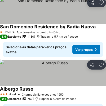
Partilhar
Ad
San Domenico Residence by Badia Nuova
Hotel
Apartamentos no centro histórico
1 Estrelas
8,9
Excelente
1.180
Trapani, a 5.7 km de Paceco
Selecione as datas para ver os preços
Ver preços
exatos.
Partilhar
Ad
Albergo Russo
Hotel
Charme siciliano dos anos 1950
3 Estrelas
9,1
Excelente
767
Trapani, a 5.9 km de Paceco