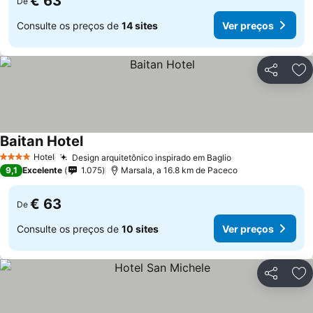
€ 63
De
Consulte os preços de
14 sites
Ver preços
Partilhar
Ad
Baitan Hotel
Hotel
Design arquitetônico inspirado em Baglio
4 Estrelas
9,1
Excelente
1.075
Marsala, a 16.8 km de Paceco
€ 63
De
Consulte os preços de
10 sites
Ver preços
Partilhar
Ad