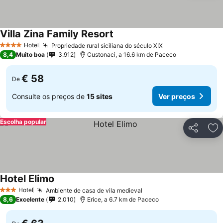
Villa Zina Family Resort
Hotel
Propriedade rural siciliana do século XIX
4 Estrelas
8,4
Muito boa
3.912
Custonaci, a 16.6 km de Paceco
€ 58
De
Consulte os preços de
15 sites
Ver preços
Escolha popular
Partilhar
Ad
Hotel Elimo
Hotel
Ambiente de casa de vila medieval
3 Estrelas
8,6
Excelente
2.010
Erice, a 6.7 km de Paceco