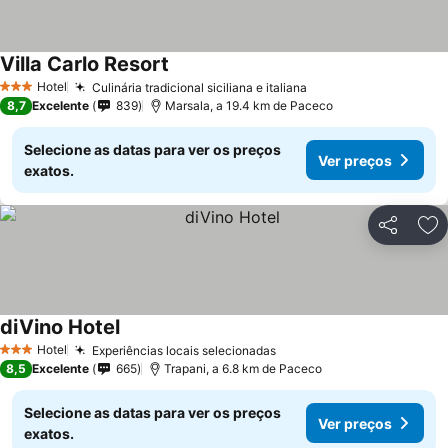
Villa Carlo Resort
Hotel
Culinária tradicional siciliana e italiana
3 Estrelas
8,7
Excelente
839
Marsala, a 19.4 km de Paceco
Selecione as datas para ver os preços
Ver preços
exatos.
Partilhar
Ad
diVino Hotel
Hotel
Experiências locais selecionadas
3 Estrelas
8,5
Excelente
665
Trapani, a 6.8 km de Paceco
Selecione as datas para ver os preços
Ver preços
exatos.