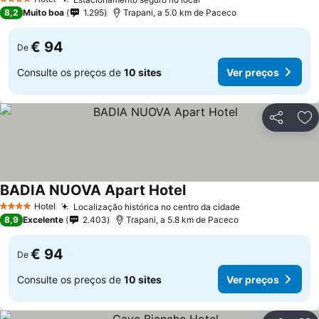
4 Estrelas
8,2
Muito boa
1.295
Trapani, a 5.0 km de Paceco
€ 94
De
Consulte os preços de
10 sites
Ver preços
Partilhar
Ad
BADIA NUOVA Apart Hotel
Hotel
Localização histórica no centro da cidade
4 Estrelas
8,9
Excelente
2.403
Trapani, a 5.8 km de Paceco
€ 94
De
Consulte os preços de
10 sites
Ver preços