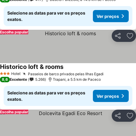
Selecione as datas para ver os preços
Ver preços
exatos.
Escolha popular
Partilhar
Ad
Historico loft & rooms
Hotel
Passeios de barco privados pelas Ilhas Egadi
3 Estrelas
8,6
Excelente
5.266
Trapani, a 5.5 km de Paceco
Selecione as datas para ver os preços
Ver preços
exatos.
Escolha popular
Partilhar
Ad