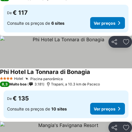
€ 117
De
Consulte os preços de
6 sites
Ver preços
Partilhar
Ad
Phi Hotel La Tonnara di Bonagia
Hotel
Piscina panorâmica
4 Estrelas
8,3
Muito boa
3.181
Trapani, a 10.3 km de Paceco
€ 135
De
Consulte os preços de
10 sites
Ver preços
Partilhar
Ad