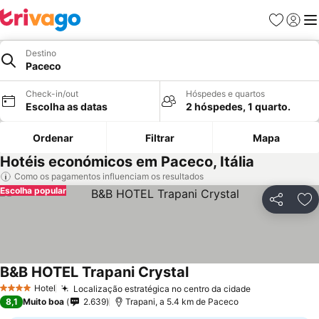
Favoritos
Iniciar
Me
Destino
Paceco
Check-in/out
Hóspedes e quartos
Escolha as datas
2 hóspedes, 1 quarto.
Ordenar
Filtrar
Mapa
Hotéis económicos em Paceco, Itália
Como os pagamentos influenciam os resultados
Escolha popular
Partilhar
Ad
B&B HOTEL Trapani Crystal
Hotel
Localização estratégica no centro da cidade
4 Estrelas
8,1
Muito boa
2.639
Trapani, a 5.4 km de Paceco