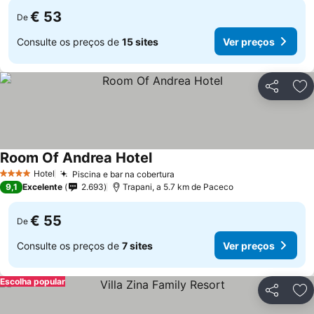
€ 53
De
Consulte os preços de
15 sites
Ver preços
Partilhar
Ad
Room Of Andrea Hotel
Hotel
Piscina e bar na cobertura
4 Estrelas
9,1
Excelente
2.693
Trapani, a 5.7 km de Paceco
€ 55
De
Consulte os preços de
7 sites
Ver preços
Escolha popular
Partilhar
Ad