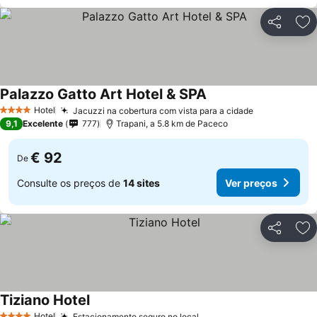
Partilhar
Ad
Palazzo Gatto Art Hotel & SPA
Hotel
Jacuzzi na cobertura com vista para a cidade
4 Estrelas
9,1
Excelente
777
Trapani, a 5.8 km de Paceco
€ 92
De
Consulte os preços de
14 sites
Ver preços
Partilhar
Ad
Tiziano Hotel
Hotel
Estacionamento seguro no local