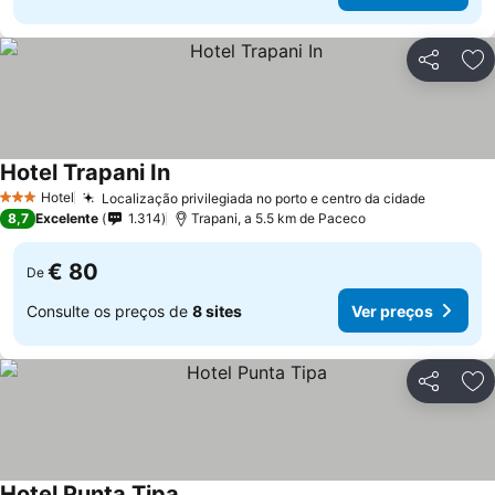
Partilhar
Ad
Hotel Trapani In
Hotel
Localização privilegiada no porto e centro da cidade
3 Estrelas
8,7
Excelente
1.314
Trapani, a 5.5 km de Paceco
€ 80
De
Consulte os preços de
8 sites
Ver preços
Partilhar
Ad
Hotel Punta Tipa