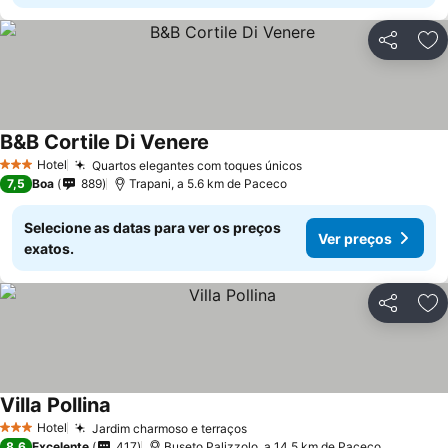
Partilhar
Ad
B&B Cortile Di Venere
Hotel
Quartos elegantes com toques únicos
3 Estrelas
7,5
Boa
889
Trapani, a 5.6 km de Paceco
Selecione as datas para ver os preços
Ver preços
exatos.
Partilhar
Ad
Villa Pollina
Hotel
Jardim charmoso e terraços
3 Estrelas
8,6
Excelente
417
Buseto Palizzolo, a 14.5 km de Paceco