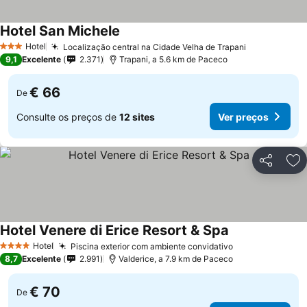
Hotel San Michele
Hotel
Localização central na Cidade Velha de Trapani
3 Estrelas
9,1
Excelente
2.371
Trapani, a 5.6 km de Paceco
€ 66
De
Consulte os preços de
12 sites
Ver preços
Partilhar
Ad
Hotel Venere di Erice Resort & Spa
Hotel
Piscina exterior com ambiente convidativo
4 Estrelas
8,7
Excelente
2.991
Valderice, a 7.9 km de Paceco
€ 70
De