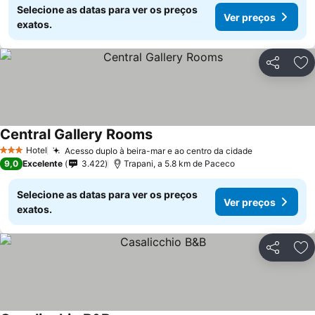
Selecione as datas para ver os preços
Ver preços
exatos.
Partilhar
Ad
Central Gallery Rooms
Hotel
Acesso duplo à beira-mar e ao centro da cidade
3 Estrelas
9,0
Excelente
3.422
Trapani, a 5.8 km de Paceco
Selecione as datas para ver os preços
Ver preços
exatos.
Partilhar
Ad