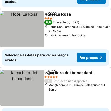
exatos.
Hotel La Rosa
Partilhar
Adicionar aos favoritos
Ver preços
3 Estrelas
8,8
Excelente
378
Borgo San Lorenzo, a 14.8 km de Palazzuolo
sul Senio
Jardim e terraço tranquilos
Ver preços
Selecione as datas para ver os preços
Ver preços
exatos.
la cartiera dei benandanti
Partilhar
Adicionar aos favoritos
5 Estrelas
/
Pontuação não disponível
Monghidoro, a 19.9 km de Palazzuolo sul
Senio