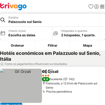
Favoritos
Iniciar
Me
Destino
Palazzuolo sul Senio
Check-in/out
Hóspedes e quartos
Escolha as datas
2 hóspedes, 1 quarto.
Ordenar
Filtrar
Mapa
Hotéis económicos em Palazzuolo sul Senio,
Itália
Como os pagamentos influenciam os resultados
Gli Orzali
Partilhar
Adicionar aos favoritos
Ver preços
3 Estrelas
9,0
Excelente
742
Firenzuola, a 12.9 km de Palazzuolo sul
Senio
Piscina panorâmica
Ver preços
Escolha popular