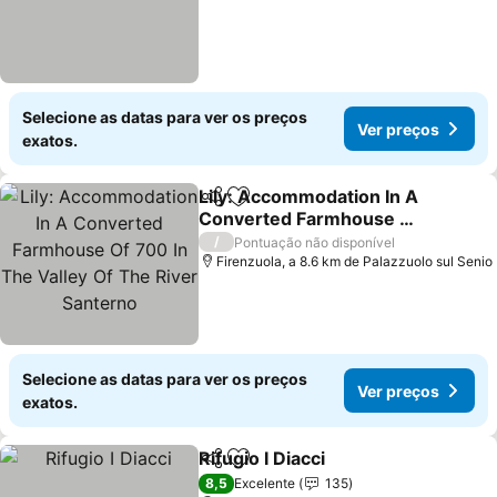
Selecione as datas para ver os preços
Ver preços
exatos.
Lily: Accommodation In A
Partilhar
Adicionar aos favoritos
Converted Farmhouse Of
700 In The Valley Of The
Ver preços
/
Pontuação não disponível
River Santerno
Firenzuola, a 8.6 km de Palazzuolo sul Senio
Selecione as datas para ver os preços
Ver preços
exatos.
Rifugio I Diacci
Partilhar
Adicionar aos favoritos
Ver preços
8,5
Excelente
135