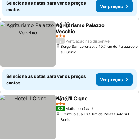
Selecione as datas para ver os preços
Ver preços
exatos.
Agriturismo Palazzo
Partilhar
Adicionar aos favoritos
Vecchio
Ver preços
3 Estrelas
/
Pontuação não disponível
Borgo San Lorenzo, a 19.7 km de Palazzuolo
sul Senio
Selecione as datas para ver os preços
Ver preços
exatos.
Hotel Il Cigno
Partilhar
Adicionar aos favoritos
Ver preços
3 Estrelas
8,2
Muito boa
5
Firenzuola, a 13.5 km de Palazzuolo sul
Senio