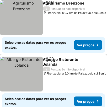
Agriturismo Brenzone
Partilhar
Adicionar aos favoritos
Ver
/
Pontuação não disponível
Firenzuola, a 9.7 km de Palazzuolo sul Senio
Selecione as datas para ver os preços
Ver preços
exatos.
Albergo Ristorante
Partilhar
Adicionar aos favoritos
Jolanda
Ver preços
/
Pontuação não disponível
Firenzuola, a 9.0 km de Palazzuolo sul Senio
Selecione as datas para ver os preços
Ver preços
exatos.