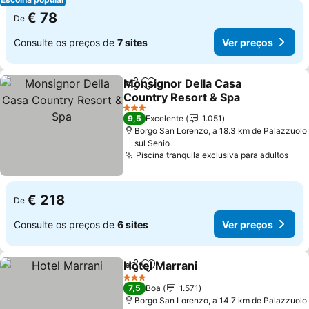
€ 78
De
Consulte os preços de
7 sites
Ver preços
Monsignor Della Casa
Partilhar
Adicionar aos favoritos
Country Resort & Spa
Ver preços
3 Estrelas
9,5
Excelente
1.051
Borgo San Lorenzo, a 18.3 km de Palazzuolo
sul Senio
Piscina tranquila exclusiva para adultos
Ver
€ 218
De
Consulte os preços de
6 sites
Ver preços
Hotel Marrani
Partilhar
Adicionar aos favoritos
Ver preços
3 Estrelas
7,5
Boa
1.571
Borgo San Lorenzo, a 14.7 km de Palazzuolo