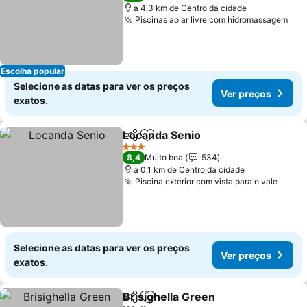
a 4.3 km de Centro da cidade
Piscinas ao ar livre com hidromassagem
Ver
Escolha popular
Selecione as datas para ver os preços
Ver preços
exatos.
Locanda Senio
Partilhar
Adicionar aos favoritos
Ver preços
3 Estrelas
8,4
Muito boa
534
a 0.1 km de Centro da cidade
Piscina exterior com vista para o vale
Ver p
Selecione as datas para ver os preços
Ver preços
exatos.
Brisighella Green
Partilhar
Adicionar aos favoritos