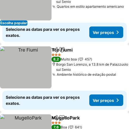
sul Senio
Quartos em estilo apartamento americano
Ve
Escolha popular
Selecione as datas para ver os preços
Ver preços
exatos.
Tre Fiumi
Partilhar
Adicionar aos favoritos
Ver preços
3 Estrelas
8,2
Muito boa
457
Borgo San Lorenzo, a 13.8 km de Palazzuolo
sul Senio
Ambiente histórico de estação postal
Ver p
Selecione as datas para ver os preços
Ver preços
exatos.
MugelloPark
Partilhar
Adicionar aos favoritos
Ver preços
3 Estrelas
7,6
Boa
641