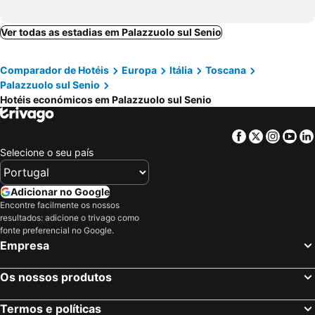
Ver todas as estadias em Palazzuolo sul Senio
Comparador de Hotéis
Europa
Itália
Toscana
Palazzuolo sul Senio
Hotéis económicos em Palazzuolo sul Senio
Facebook
Twitter
Insta
Yo
Selecione o seu país
Adicionar no Google
Encontre facilmente os nossos
resultados: adicione o trivago como
fonte preferencial no Google.
Empresa
Os nossos produtos
Termos e políticas