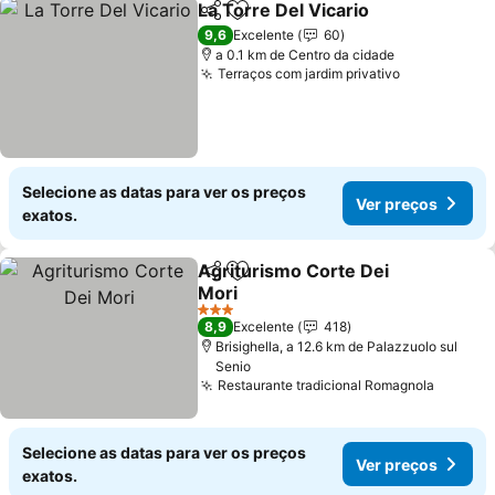
La Torre Del Vicario
Partilhar
Adicionar aos favoritos
Ver pr
9,6
Excelente
60
a 0.1 km de Centro da cidade
Terraços com jardim privativo
Ver preços
Selecione as datas para ver os preços
Ver preços
exatos.
Agriturismo Corte Dei
Partilhar
Adicionar aos favoritos
Mori
Ver preços
3 Estrelas
8,9
Excelente
418
Brisighella, a 12.6 km de Palazzuolo sul
Senio
Restaurante tradicional Romagnola
Ver pr
Selecione as datas para ver os preços
Ver preços
exatos.