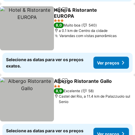
Hotel & Ristorante
Partilhar
Adicionar aos favoritos
EUROPA
Ver preços
3 Estrelas
8,0
Muito boa
540
a 0.1 km de Centro da cidade
Varandas com vistas panorâmicas
Ver pre
Selecione as datas para ver os preços
Ver preços
exatos.
Albergo Ristorante Gallo
Partilhar
Adicionar aos favoritos
V
2 Estrelas
8,9
Excelente
58
Castel del Rio, a 11.4 km de Palazzuolo sul
Senio
Selecione as datas para ver os preços
Ver preços