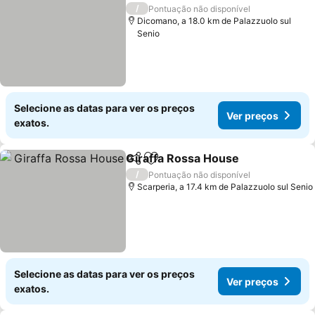
Ver pr
/
Pontuação não disponível
Dicomano, a 18.0 km de Palazzuolo sul
Senio
Selecione as datas para ver os preços
Ver preços
exatos.
Giraffa Rossa House
Partilhar
Adicionar aos favoritos
Ver p
/
Pontuação não disponível
Scarperia, a 17.4 km de Palazzuolo sul Senio
Selecione as datas para ver os preços
Ver preços
exatos.