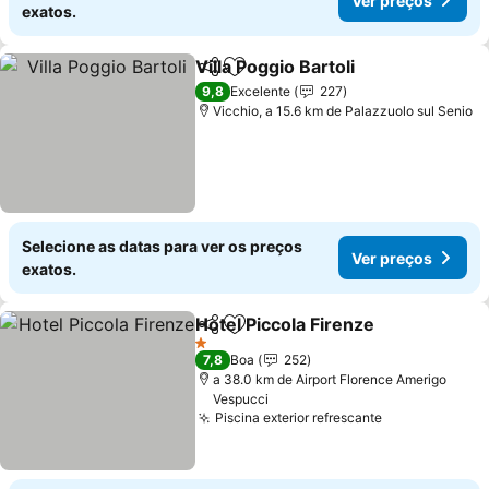
Ver preços
exatos.
Villa Poggio Bartoli
Partilhar
Adicionar aos favoritos
Ver pre
9,8
Excelente
227
Vicchio, a 15.6 km de Palazzuolo sul Senio
Selecione as datas para ver os preços
Ver preços
exatos.
Hotel Piccola Firenze
Partilhar
Adicionar aos favoritos
Ver p
1 Estrelas
7,8
Boa
252
a 38.0 km de Airport Florence Amerigo
Vespucci
Piscina exterior refrescante
Ver preços