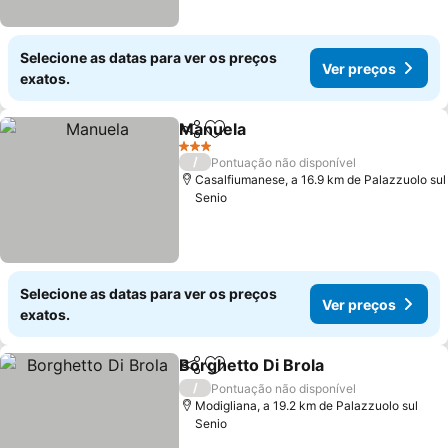
Selecione as datas para ver os preços
Ver preços
exatos.
Manuela
Partilhar
Adicionar aos favoritos
Ver preços
3 Estrelas
/
Pontuação não disponível
Casalfiumanese, a 16.9 km de Palazzuolo sul
Senio
Selecione as datas para ver os preços
Ver preços
exatos.
Borghetto Di Brola
Partilhar
Adicionar aos favoritos
Ver pre
/
Pontuação não disponível
Modigliana, a 19.2 km de Palazzuolo sul
Senio