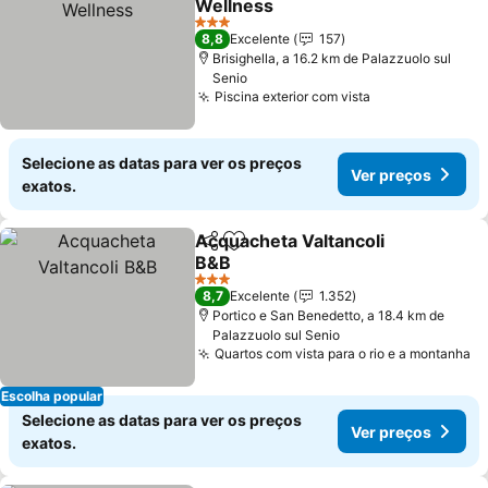
Wellness
Ver preços
3 Estrelas
8,8
Excelente
157
Brisighella, a 16.2 km de Palazzuolo sul
Senio
Piscina exterior com vista
Ver preços
Selecione as datas para ver os preços
Ver preços
exatos.
Acquacheta Valtancoli
Partilhar
Adicionar aos favoritos
B&B
Ver preços
3 Estrelas
8,7
Excelente
1.352
Portico e San Benedetto, a 18.4 km de
Palazzuolo sul Senio
Quartos com vista para o rio e a montanha
Ve
Escolha popular
Selecione as datas para ver os preços
Ver preços
exatos.