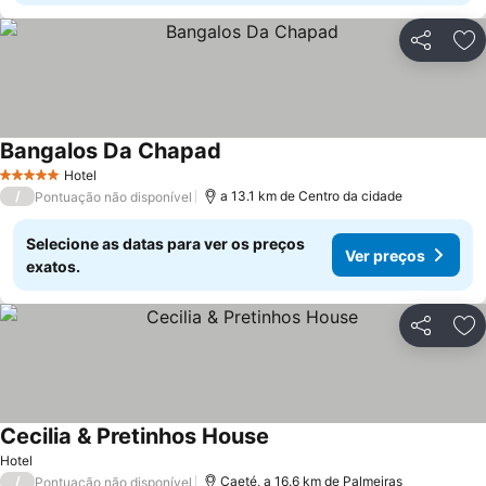
Partilhar
Ad
Bangalos Da Chapad
Hotel
5 Estrelas
/
a 13.1 km de Centro da cidade
Pontuação não disponível
Selecione as datas para ver os preços
Ver preços
exatos.
Partilhar
Ad
Cecilia & Pretinhos House
Hotel
/
Caeté, a 16.6 km de Palmeiras
Pontuação não disponível