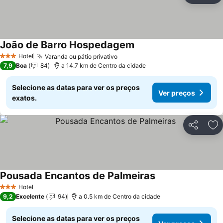
João de Barro Hospedagem
Hotel
Varanda ou pátio privativo
3 Estrelas
7,9
Boa
84
a 14.7 km de Centro da cidade
Selecione as datas para ver os preços
Ver preços
exatos.
Partilhar
Ad
Pousada Encantos de Palmeiras
Hotel
3 Estrelas
9,2
Excelente
94
a 0.5 km de Centro da cidade
Selecione as datas para ver os preços