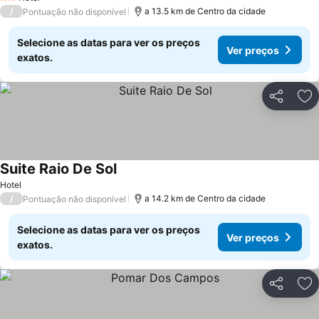
2 Estrelas
/
a 13.5 km de Centro da cidade
Pontuação não disponível
Selecione as datas para ver os preços
Ver preços
exatos.
Partilhar
Ad
Suite Raio De Sol
Hotel
/
a 14.2 km de Centro da cidade
Pontuação não disponível
Selecione as datas para ver os preços
Ver preços
exatos.
Partilhar
Ad