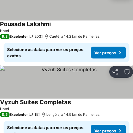
Pousada Lakshmi
Hotel
9,3
Excelente
203
Caeté, a 14.2 km de Palmeiras
Selecione as datas para ver os preços
Ver preços
exatos.
Partilhar
Ad
Vyzuh Suites Completas
Hotel
8,5
Excelente
15
Lençóis, a 14.9 km de Palmeiras
Selecione as datas para ver os preços
Ver preços