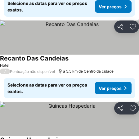
Selecione as datas para ver os preços
Ver preços
exatos.
Partilhar
Ad
Recanto Das Candeias
Hotel
/
a 5.5 km de Centro da cidade
Pontuação não disponível
Selecione as datas para ver os preços
Ver preços
exatos.
Partilhar
Ad