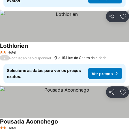
exatos.
Partilhar
Ad
Lothlorien
Hotel
2 Estrelas
/
a 15.1 km de Centro da cidade
Pontuação não disponível
Selecione as datas para ver os preços
Ver preços
exatos.
Partilhar
Ad
Pousada Aconchego
Hotel