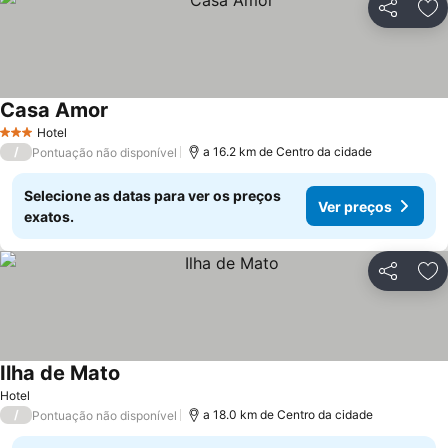
Partilhar
Ad
Casa Amor
Hotel
3 Estrelas
/
a 16.2 km de Centro da cidade
Pontuação não disponível
Selecione as datas para ver os preços
Ver preços
exatos.
Partilhar
Ad
Ilha de Mato
Hotel
/
a 18.0 km de Centro da cidade
Pontuação não disponível