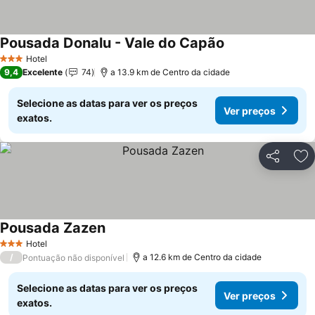
Pousada Donalu - Vale do Capão
Hotel
3 Estrelas
9,4
Excelente
74
a 13.9 km de Centro da cidade
Selecione as datas para ver os preços
Ver preços
exatos.
Partilhar
Ad
Pousada Zazen
Hotel
3 Estrelas
/
a 12.6 km de Centro da cidade
Pontuação não disponível
Selecione as datas para ver os preços
Ver preços
exatos.