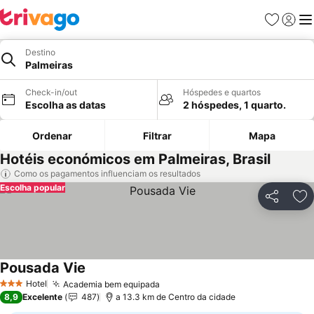
Favoritos
Iniciar
Me
Destino
Palmeiras
Check-in/out
Hóspedes e quartos
Escolha as datas
2 hóspedes, 1 quarto.
Ordenar
Filtrar
Mapa
Hotéis económicos em Palmeiras, Brasil
Como os pagamentos influenciam os resultados
Escolha popular
Partilhar
Ad
Pousada Vie
Hotel
Academia bem equipada
3 Estrelas
8,9
Excelente
487
a 13.3 km de Centro da cidade