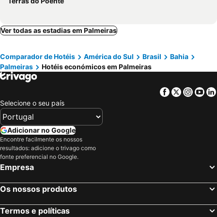
Terras do Poente
Ver todas as estadias em Palmeiras
Comparador de Hotéis
América do Sul
Brasil
Bahia
Palmeiras
Hotéis económicos em Palmeiras
Facebook
Twitter
Insta
Yo
Selecione o seu país
Adicionar no Google
Encontre facilmente os nossos
resultados: adicione o trivago como
fonte preferencial no Google.
Empresa
Os nossos produtos
Termos e políticas