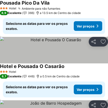
Pousada Pico Da Vila
Hotel
Ambiente para não fumantes
3 Estrelas
8,9
Excelente
366
a 13.5 km de Centro da cidade
Selecione as datas para ver os preços
Ver preços
exatos.
Partilhar
Ad
Hotel e Pousada O Casarão
Hotel
3 Estrelas
8,7
Excelente
446
a 0.5 km de Centro da cidade
Selecione as datas para ver os preços
Ver preços
exatos.
Partilhar
Ad