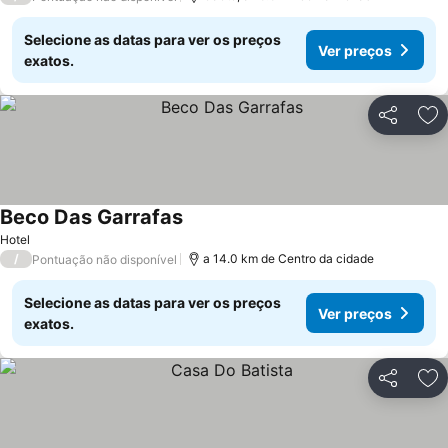
Selecione as datas para ver os preços
Ver preços
exatos.
Partilhar
Ad
Beco Das Garrafas
Hotel
/
a 14.0 km de Centro da cidade
Pontuação não disponível
Selecione as datas para ver os preços
Ver preços
exatos.
Partilhar
Ad