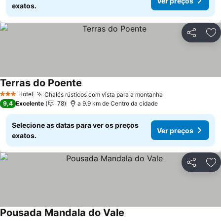
Ver preços
exatos.
Partilhar
Ad
Terras do Poente
Hotel
Chalés rústicos com vista para a montanha
3 Estrelas
9,4
Excelente
78
a 9.9 km de Centro da cidade
Selecione as datas para ver os preços
Ver preços
exatos.
Partilhar
Ad
Pousada Mandala do Vale