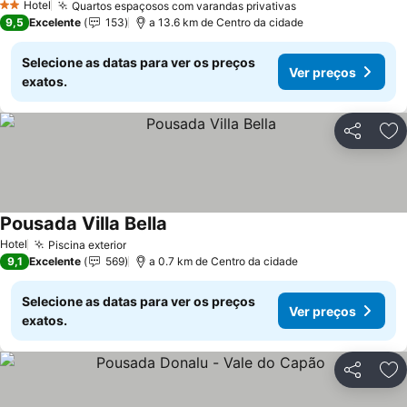
Hotel
Quartos espaçosos com varandas privativas
2 Estrelas
9,5
Excelente
153
a 13.6 km de Centro da cidade
Selecione as datas para ver os preços
Ver preços
exatos.
Partilhar
Ad
Pousada Villa Bella
Hotel
Piscina exterior
9,1
Excelente
569
a 0.7 km de Centro da cidade
Selecione as datas para ver os preços
Ver preços
exatos.
Partilhar
Ad