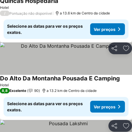
Quincas Hospedaria
Hotel
/
a 13.6 km de Centro da cidade
Pontuação não disponível
Selecione as datas para ver os preços
Ver preços
exatos.
Partilhar
Ad
Do Alto Da Montanha Pousada E Camping
Hotel
8,8
Excelente
90
a 13.2 km de Centro da cidade
Selecione as datas para ver os preços
Ver preços
exatos.
Partilhar
Ad