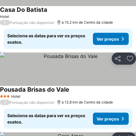
Casa Do Batista
Hotel
/
a 15.2 km de Centro da cidade
Pontuação não disponível
Selecione as datas para ver os preços
Ver preços
exatos.
Partilhar
Ad
Pousada Brisas do Vale
Hotel
3 Estrelas
/
a 12.8 km de Centro da cidade
Pontuação não disponível
Selecione as datas para ver os preços
Ver preços
exatos.