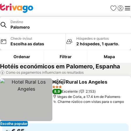
Favoritos
Iniciar
Me
Destino
Palomero
Check-in/out
Hóspedes e quartos
Escolha as datas
2 hóspedes, 1 quarto.
Ordenar
Filtrar
Mapa
Hotéis económicos em Palomero, Espanha
Como os pagamentos influenciam os resultados
Hotel Rural Los Angeles
Partilhar
Adicionar aos favoritos
3 Estrelas
8,9
Excelente
2.153
Vegas de Coria, a 17.4 km de Palomero
Charme rústico com vistas para o campo
Escolha popular