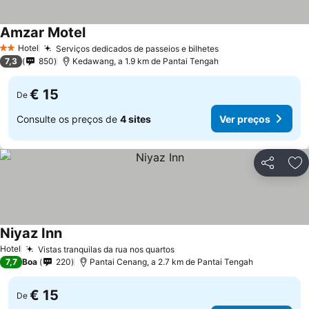
Amzar Motel
Hotel
Serviços dedicados de passeios e bilhetes
2 Estrelas
7,3
850
Kedawang, a 1.9 km de Pantai Tengah
€ 15
De
Consulte os preços de
4 sites
Ver preços
Partilhar
Ad
Niyaz Inn
Hotel
Vistas tranquilas da rua nos quartos
7,7
Boa
220
Pantai Cenang, a 2.7 km de Pantai Tengah
€ 15
De