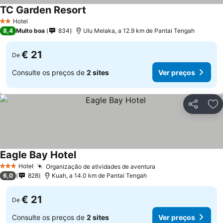
TC Garden Resort
Hotel
2 Estrelas
8,4
Muito boa
834
Ulu Melaka, a 12.9 km de Pantai Tengah
€ 21
De
Consulte os preços de
2 sites
Ver preços
Partilhar
Ad
Eagle Bay Hotel
Hotel
Organização de atividades de aventura
3 Estrelas
6,0
828
Kuah, a 14.0 km de Pantai Tengah
€ 21
De
Consulte os preços de
2 sites
Ver preços