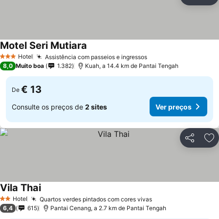
Partilhar
Ad
Motel Seri Mutiara
Hotel
Assistência com passeios e ingressos
3 Estrelas
8,0
Muito boa
1.382
Kuah, a 14.4 km de Pantai Tengah
€ 13
De
Consulte os preços de
2 sites
Ver preços
Partilhar
Ad
Vila Thai
Hotel
Quartos verdes pintados com cores vivas
2 Estrelas
6,4
615
Pantai Cenang, a 2.7 km de Pantai Tengah