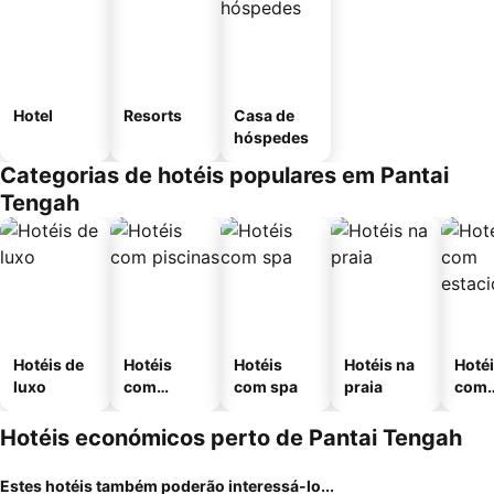
Hotel
Resorts
Casa de
hóspedes
Categorias de hotéis populares em Pantai
Tengah
Hotéis de
Hotéis
Hotéis
Hotéis na
Hoté
luxo
com
com spa
praia
com
piscinas
esta
ment
Hotéis económicos perto de Pantai Tengah
Estes hotéis também poderão interessá-lo...