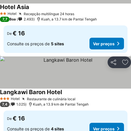
Hotel Asia
Hotel
Recepção multilíngue 24 horas
2 Estrelas
7,7
Boa
2.493
Kuah, a 13.7 km de Pantai Tengah
€ 16
De
Consulte os preços de
5 sites
Ver preços
Partilhar
Ad
Langkawi Baron Hotel
Hotel
Restaurante de culinária local
3 Estrelas
7,4
1.025
Kuah, a 13.9 km de Pantai Tengah
€ 16
De
Consulte os preços de
4 sites
Ver preços