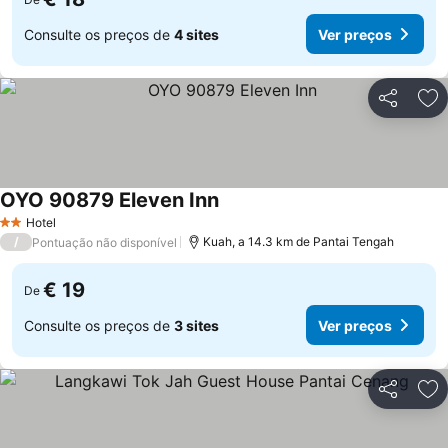
Consulte os preços de
4 sites
Ver preços
Partilhar
Ad
OYO 90879 Eleven Inn
Hotel
2 Estrelas
/
Kuah, a 14.3 km de Pantai Tengah
Pontuação não disponível
€ 19
De
Consulte os preços de
3 sites
Ver preços
Partilhar
Ad