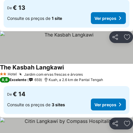
€ 13
De
Consulte os preços de
1 site
Ver preços
Partilhar
Ad
The Kasbah Langkawi
Hotel
Jardim com ervas frescas e árvores
2 Estrelas
8,8
Excelente
659
Kuah, a 2.6 km de Pantai Tengah
€ 14
De
Consulte os preços de
3 sites
Ver preços
Partilhar
Ad