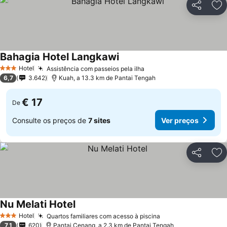
Partilhar
Ad
Bahagia Hotel Langkawi
Hotel
Assistência com passeios pela ilha
3 Estrelas
6,7
3.642
Kuah, a 13.3 km de Pantai Tengah
€ 17
De
Consulte os preços de
7 sites
Ver preços
Partilhar
Ad
Nu Melati Hotel
Hotel
Quartos familiares com acesso à piscina
3 Estrelas
7,1
620
Pantai Cenang, a 2.3 km de Pantai Tengah