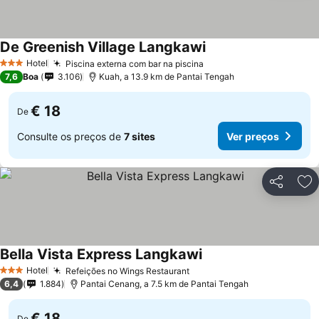
De Greenish Village Langkawi
Hotel
Piscina externa com bar na piscina
3 Estrelas
7,6
Boa
3.106
Kuah, a 13.9 km de Pantai Tengah
€ 18
De
Consulte os preços de
7 sites
Ver preços
Partilhar
Ad
Bella Vista Express Langkawi
Hotel
Refeições no Wings Restaurant
3 Estrelas
6,4
1.884
Pantai Cenang, a 7.5 km de Pantai Tengah
€ 18
De