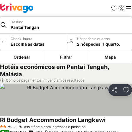
Favoritos
Iniciar
Me
Destino
Pantai Tengah
Check-in/out
Hóspedes e quartos
Escolha as datas
2 hóspedes, 1 quarto.
Ordenar
Filtrar
Mapa
Hotéis económicos em Pantai Tengah,
Malásia
Como os pagamentos influenciam os resultados
Partilhar
Ad
Rl Budget Accommodation Langkawi
Hotel
Assistência com ingressos e passeios
2 Estrelas