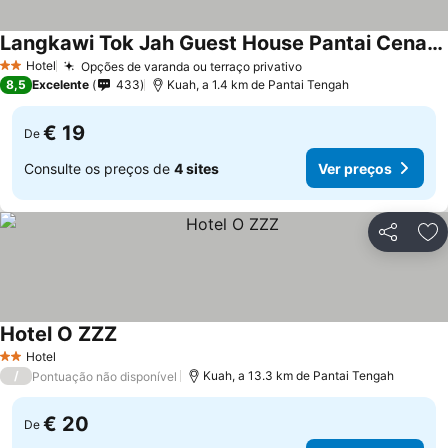
Langkawi Tok Jah Guest House Pantai Cenang
Hotel
Opções de varanda ou terraço privativo
2 Estrelas
8,5
Excelente
433
Kuah, a 1.4 km de Pantai Tengah
€ 19
De
Consulte os preços de
4 sites
Ver preços
Partilhar
Ad
Hotel O ZZZ
Hotel
2 Estrelas
/
Kuah, a 13.3 km de Pantai Tengah
Pontuação não disponível
€ 20
De