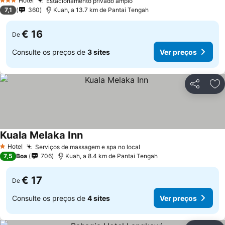
Hotel
Estacionamento privado amplo
3 Estrelas
7,1
360
Kuah, a 13.7 km de Pantai Tengah
€ 16
De
Consulte os preços de
3 sites
Ver preços
Partilhar
Ad
Kuala Melaka Inn
Hotel
Serviços de massagem e spa no local
1 Estrelas
7,5
Boa
706
Kuah, a 8.4 km de Pantai Tengah
€ 17
De
Consulte os preços de
4 sites
Ver preços