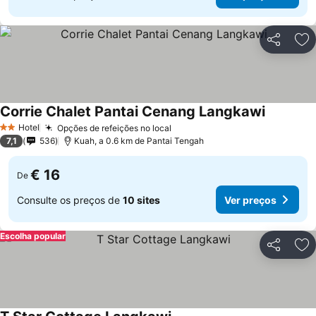
Partilhar
Ad
Corrie Chalet Pantai Cenang Langkawi
Hotel
Opções de refeições no local
2 Estrelas
7,1
536
Kuah, a 0.6 km de Pantai Tengah
€ 16
De
Consulte os preços de
10 sites
Ver preços
Escolha popular
Partilhar
Ad