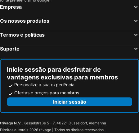
fonte preferencial no Google.
Empresa
Oyo 91012 Cenang Motel
Casa del Mar Langkawi
Collection O Langkawi Near Pantai Cenang formerly Tokman Inn
The Kasbah Langkawi
Os nossos produtos
Vila Thai
The Coconut Beach Villa Langkawi
Termos e políticas
Century Langkasuka Resort
The Smith House
Hotel Grand Continental Langkawi
Ramada by Wyndham Langkawi Marina
Suporte
Chill Suites Langkawi
HIG Hotel
Motel Seri Mutiara
A Coral Reefs Resort Langkawi by Manhattan Group
Inicie sessão para desfrutar de
The Andaman, a Luxury Collection Resort, Langkawi
De Langkawi Resort And Convention Centre
vantagens exclusivas para membros
Motel Tanjung Puteri
Personalize a sua experiência
Ofertas e preços para membros
Iniciar sessão
trivago N.V.
, Kesselstraße 5 – 7, 40221 Düsseldorf, Alemanha
Direitos autorais 2026 trivago | Todos os direitos reservados.