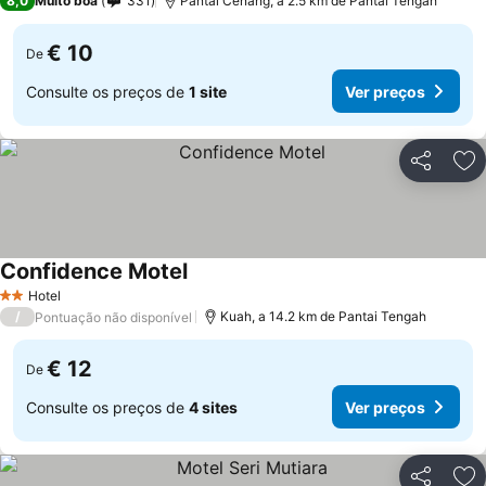
8,0
Muito boa
331
Pantai Cenang, a 2.5 km de Pantai Tengah
€ 10
De
Consulte os preços de
1 site
Ver preços
Partilhar
Ad
Confidence Motel
Hotel
2 Estrelas
/
Kuah, a 14.2 km de Pantai Tengah
Pontuação não disponível
€ 12
De
Consulte os preços de
4 sites
Ver preços