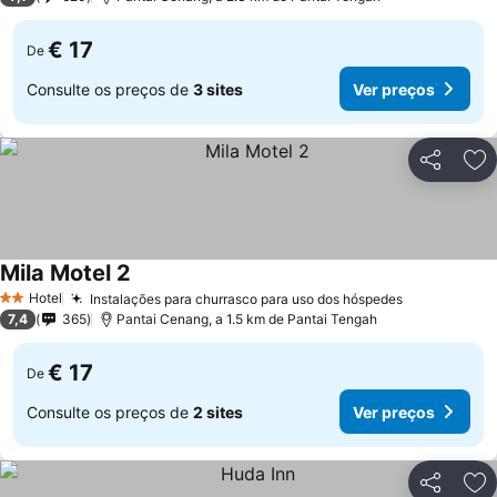
€ 17
De
Consulte os preços de
3 sites
Ver preços
Partilhar
Ad
Mila Motel 2
Hotel
Instalações para churrasco para uso dos hóspedes
2 Estrelas
7,4
365
Pantai Cenang, a 1.5 km de Pantai Tengah
€ 17
De
Consulte os preços de
2 sites
Ver preços
Partilhar
Ad