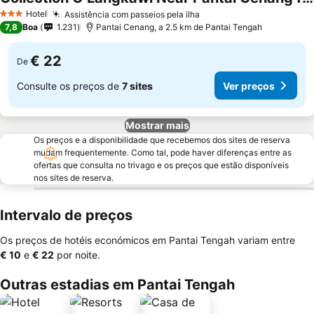
Hotel
Assistência com passeios pela ilha
3 Estrelas
7,8
Boa
1.231
Pantai Cenang, a 2.5 km de Pantai Tengah
€ 22
De
Consulte os preços de
7 sites
Ver preços
Mostrar mais
Os preços e a disponibilidade que recebemos dos sites de reserva
mudam frequentemente. Como tal, pode haver diferenças entre as
ofertas que consulta no trivago e os preços que estão disponíveis
nos sites de reserva.
Intervalo de preços
Os preços de hotéis económicos em Pantai Tengah variam entre
‎€ 10
e
‎€ 22
por noite.
Outras estadias em Pantai Tengah