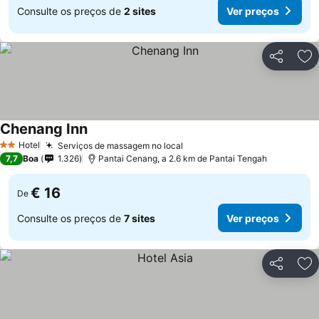
Consulte os preços de
2 sites
Ver preços
Partilhar
Ad
Chenang Inn
Hotel
Serviços de massagem no local
2 Estrelas
7,7
Boa
1.326
Pantai Cenang, a 2.6 km de Pantai Tengah
€ 16
De
Consulte os preços de
7 sites
Ver preços
Partilhar
Ad