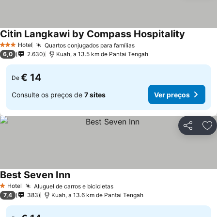
Citin Langkawi by Compass Hospitality
Hotel
Quartos conjugados para famílias
3 Estrelas
6,0
2.630
Kuah, a 13.5 km de Pantai Tengah
€ 14
De
Consulte os preços de
7 sites
Ver preços
Partilhar
Ad
Best Seven Inn
Hotel
Aluguel de carros e bicicletas
1 Estrelas
7,4
383
Kuah, a 13.6 km de Pantai Tengah