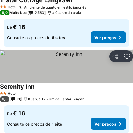
T Star Cottage Langkawi
Hotel
Ambiente de quarto em estilo japonês
2 Estrelas
8,0
Muito boa
2.580
a 0.4 km da praia
€ 16
De
Consulte os preços de
6 sites
Ver preços
Partilhar
Ad
Serenity Inn
Hotel
2 Estrelas
6,5
11
Kuah, a 12.7 km de Pantai Tengah
€ 16
De
Consulte os preços de
1 site
Ver preços