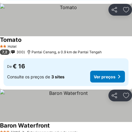
Partilhar
Ad
Tomato
Hotel
2 Estrelas
7,2
300
Pantai Cenang, a 0.9 km de Pantai Tengah
€ 16
De
Consulte os preços de
3 sites
Ver preços
Partilhar
Ad
Baron Waterfront