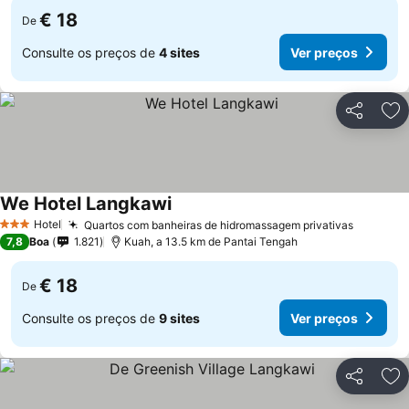
€ 18
De
Consulte os preços de
4 sites
Ver preços
Partilhar
Ad
We Hotel Langkawi
Hotel
Quartos com banheiras de hidromassagem privativas
3 Estrelas
7,8
Boa
1.821
Kuah, a 13.5 km de Pantai Tengah
€ 18
De
Consulte os preços de
9 sites
Ver preços
Partilhar
Ad