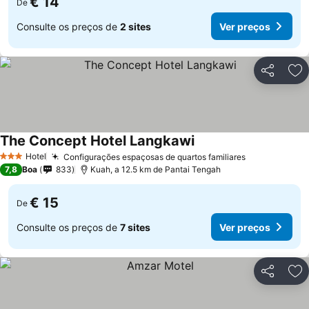
€ 14
De
Consulte os preços de
2 sites
Ver preços
Partilhar
Ad
The Concept Hotel Langkawi
Hotel
Configurações espaçosas de quartos familiares
3 Estrelas
7,8
Boa
833
Kuah, a 12.5 km de Pantai Tengah
€ 15
De
Consulte os preços de
7 sites
Ver preços
Partilhar
Ad