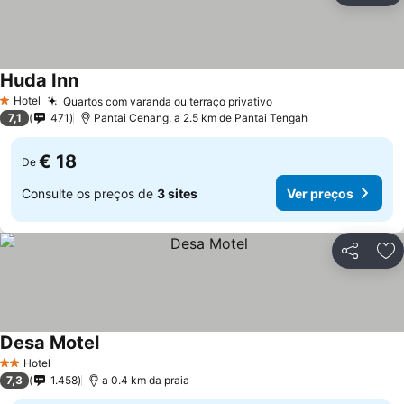
Huda Inn
Hotel
Quartos com varanda ou terraço privativo
1 Estrelas
7,1
471
Pantai Cenang, a 2.5 km de Pantai Tengah
€ 18
De
Consulte os preços de
3 sites
Ver preços
Partilhar
Ad
Desa Motel
Hotel
2 Estrelas
7,3
1.458
a 0.4 km da praia