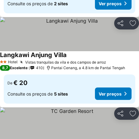
Consulte os preços de
2 sites
Ver preços
Partilhar
Ad
Langkawi Anjung Villa
Hotel
Vistas tranquilas da vila e dos campos de arroz
2 Estrelas
8,7
Excelente
410
Pantai Cenang, a 4.8 km de Pantai Tengah
€ 20
De
Consulte os preços de
5 sites
Ver preços
Partilhar
Ad