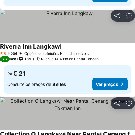
Partilhar
Ad
Riverra Inn Langkawi
Hotel
Opções de refeições Halal disponíveis
2 Estrelas
7,7
Boa
1.691
Kuah, a 14.4 km de Pantai Tengah
€ 21
De
Consulte os preços de
8 sites
Ver preços
Partilhar
Ad
Collection O Langkawi Near Pantai Cenang formerly Tokman Inn