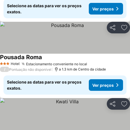
Selecione as datas para ver os preços
Ver preços
exatos.
Partilhar
Ad
Pousada Roma
Hotel
Estacionamento conveniente no local
3 Estrelas
/
a 1.3 km de Centro da cidade
Pontuação não disponível
Selecione as datas para ver os preços
Ver preços
exatos.
Partilhar
Ad