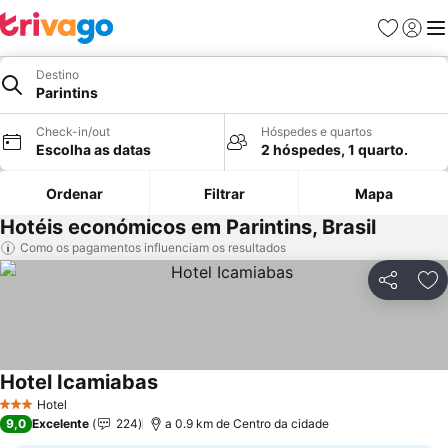
Favoritos
Iniciar
Me
Destino
Parintins
Check-in/out
Hóspedes e quartos
Escolha as datas
2 hóspedes, 1 quarto.
Ordenar
Filtrar
Mapa
Hotéis económicos em Parintins, Brasil
Como os pagamentos influenciam os resultados
Partilhar
Ad
Hotel Icamiabas
Hotel
3 Estrelas
9,0
Excelente
224
a 0.9 km de Centro da cidade