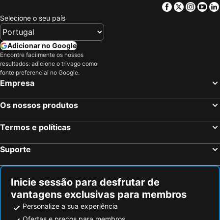
Facebook
Twitter
Insta
Yo
Selecione o seu país
Adicionar no Google
Encontre facilmente os nossos
resultados: adicione o trivago como
fonte preferencial no Google.
Empresa
Os nossos produtos
Termos e políticas
Suporte
Inicie sessão para desfrutar de
vantagens exclusivas para membros
Personalize a sua experiência
Ofertas e preços para membros