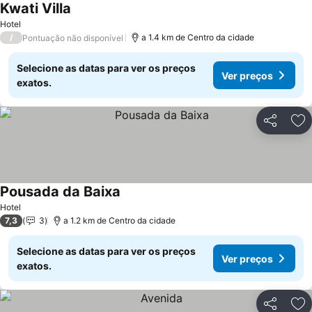
Kwati Villa
Hotel
/
a 1.4 km de Centro da cidade
Pontuação não disponível
Selecione as datas para ver os preços
Ver preços
exatos.
Partilhar
Ad
Pousada da Baixa
Hotel
7,3
3
a 1.2 km de Centro da cidade
Selecione as datas para ver os preços
Ver preços
exatos.
Partilhar
Ad