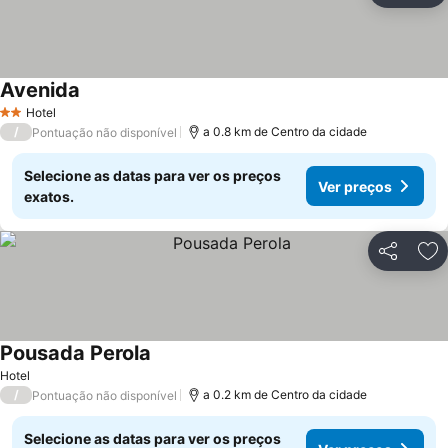
Avenida
Hotel
2 Estrelas
/
a 0.8 km de Centro da cidade
Pontuação não disponível
Selecione as datas para ver os preços
Ver preços
exatos.
Partilhar
Ad
Pousada Perola
Hotel
/
a 0.2 km de Centro da cidade
Pontuação não disponível
Selecione as datas para ver os preços