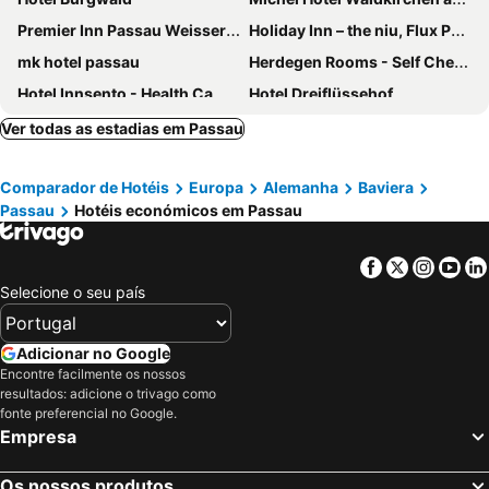
Premier Inn Passau Weisser Hase
Holiday Inn – the niu, Flux Passau
mk hotel passau
Herdegen Rooms - Self Check-in
Hotel Innsento - Health Campus Passau
Hotel Dreiflüssehof
Blauer Bock
Holiday Inn Passau
Ver todas as estadias em Passau
Hotel Wirtshaus am Schloss
Wellness- & Sporthotel Jagdhof
Comparador de Hotéis
Europa
Alemanha
Baviera
Passau
Hotéis económicos em Passau
Facebook
Twitter
Insta
Yo
Selecione o seu país
Adicionar no Google
Encontre facilmente os nossos
resultados: adicione o trivago como
fonte preferencial no Google.
Empresa
Os nossos produtos