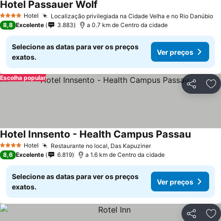
Hotel Passauer Wolf
Hotel
Localização privilegiada na Cidade Velha e no Rio Danúbio
4 Estrelas
8,8
Excelente
3.883
a 0.7 km de Centro da cidade
Selecione as datas para ver os preços
Ver preços
exatos.
Escolha popular
Partilhar
Ad
Hotel Innsento - Health Campus Passau
Hotel
Restaurante no local, Das Kapuziner
4 Estrelas
8,6
Excelente
6.819
a 1.6 km de Centro da cidade
Selecione as datas para ver os preços
Ver preços
exatos.
Partilhar
Ad