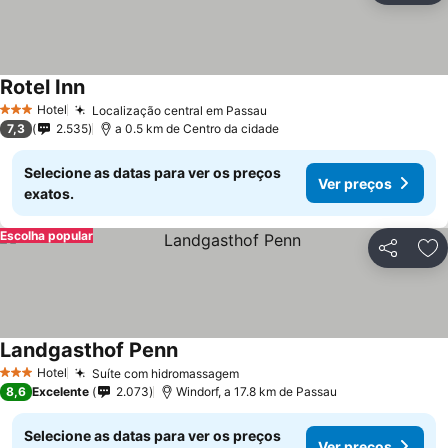
Rotel Inn
Hotel
Localização central em Passau
3 Estrelas
7,3
2.535
a 0.5 km de Centro da cidade
Selecione as datas para ver os preços
Ver preços
exatos.
Escolha popular
Partilhar
Ad
Landgasthof Penn
Hotel
Suíte com hidromassagem
3 Estrelas
8,6
Excelente
2.073
Windorf, a 17.8 km de Passau
Selecione as datas para ver os preços
Ver preços