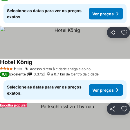
Selecione as datas para ver os preços
Ver preços
exatos.
Partilhar
Ad
Hotel König
Hotel
Acesso direto à cidade antiga e ao rio
4 Estrelas
8,8
Excelente
3.372
a 0.7 km de Centro da cidade
Selecione as datas para ver os preços
Ver preços
exatos.
Escolha popular
Partilhar
Ad