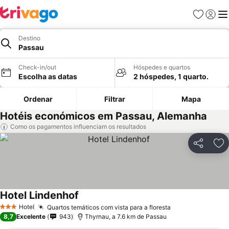
Favoritos
Iniciar
Me
Destino
Passau
Check-in/out
Hóspedes e quartos
Escolha as datas
2 hóspedes, 1 quarto.
Ordenar
Filtrar
Mapa
Hotéis económicos em Passau, Alemanha
Como os pagamentos influenciam os resultados
Partilhar
Ad
Hotel Lindenhof
Hotel
Quartos temáticos com vista para a floresta
3 Estrelas
8,7
Excelente
943
Thyrnau, a 7.6 km de Passau