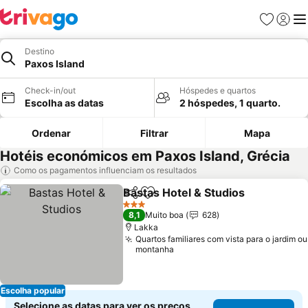
Favoritos
Iniciar
Me
Destino
Paxos Island
Check-in/out
Hóspedes e quartos
Escolha as datas
2 hóspedes, 1 quarto.
Ordenar
Filtrar
Mapa
Hotéis económicos em Paxos Island, Grécia
Como os pagamentos influenciam os resultados
Bastas Hotel & Studios
Partilhar
Adicionar aos favoritos
3 Estrelas
8,1
Muito boa
628
Lakka
Quartos familiares com vista para o jardim ou
montanha
Escolha popular
Selecione as datas para ver os preços