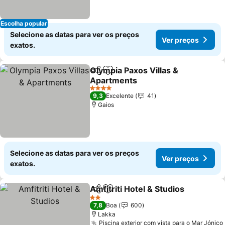
Escolha popular
Selecione as datas para ver os preços
Ver preços
exatos.
Olympia Paxos Villas &
Partilhar
Adicionar aos favoritos
Apartments
4 Estrelas
9,3
Excelente
41
Gaios
Selecione as datas para ver os preços
Ver preços
exatos.
Amfitriti Hotel & Studios
Partilhar
Adicionar aos favoritos
2 Estrelas
7,8
Boa
600
Lakka
Piscina exterior com vista para o Mar Jónico