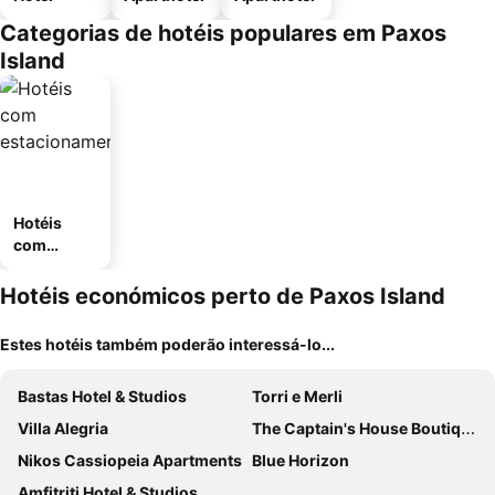
Categorias de hotéis populares em Paxos
Island
Hotéis
com
estaciona
mento
Hotéis económicos perto de Paxos Island
Estes hotéis também poderão interessá-lo...
Bastas Hotel & Studios
Torri e Merli
Villa Alegria
The Captain's House Boutique Hotel
Nikos Cassiopeia Apartments
Blue Horizon
Amfitriti Hotel & Studios