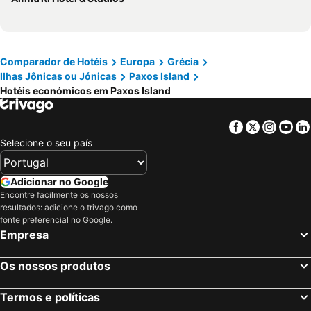
Comparador de Hotéis
Europa
Grécia
Ilhas Jônicas ou Jónicas
Paxos Island
Hotéis económicos em Paxos Island
Facebook
Twitter
Insta
Yo
Selecione o seu país
Adicionar no Google
Encontre facilmente os nossos
resultados: adicione o trivago como
fonte preferencial no Google.
Empresa
Os nossos produtos
Termos e políticas