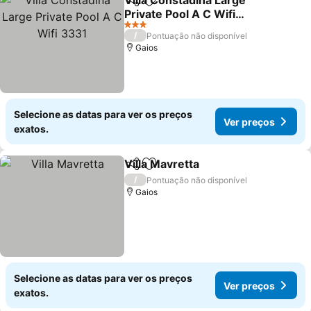
Villa Constadina Large
Partilhar
Adicionar aos favoritos
Private Pool A C Wifi
3331
3 Estrelas
/
Pontuação não disponível
Gaios
Selecione as datas para ver os preços
Ver preços
exatos.
Villa Mavretta
Partilhar
Adicionar aos favoritos
/
Pontuação não disponível
Gaios
Selecione as datas para ver os preços
Ver preços
exatos.