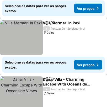
Selecione as datas para ver os preços
Ver preços
exatos.
Villa Marmari In Paxi
Partilhar
Adicionar aos favoritos
/
Pontuação não disponível
Gaios
Selecione as datas para ver os preços
Ver preços
exatos.
Danai Villa - Charming
Partilhar
Adicionar aos favoritos
Escape With Oceanside
Views
/
Pontuação não disponível
Gaios