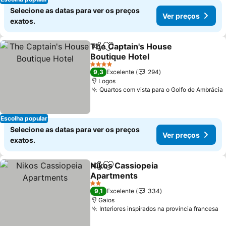
Selecione as datas para ver os preços
Ver preços
exatos.
The Captain's House
Partilhar
Adicionar aos favoritos
Boutique Hotel
4 Estrelas
9,3
Excelente
294
Logos
Quartos com vista para o Golfo de Ambrácia
Escolha popular
Selecione as datas para ver os preços
Ver preços
exatos.
Nikos Cassiopeia
Partilhar
Adicionar aos favoritos
Apartments
2 Estrelas
9,1
Excelente
334
Gaios
Interiores inspirados na província francesa