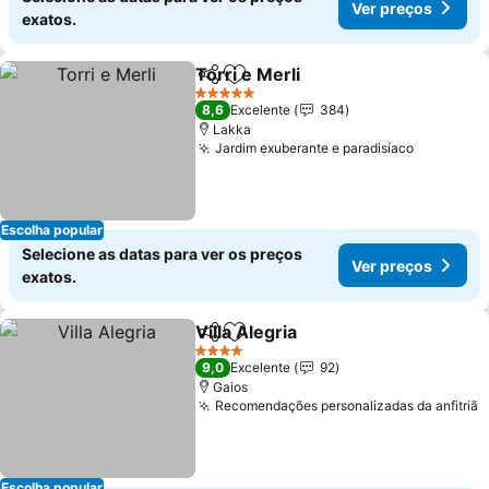
Ver preços
exatos.
Torri e Merli
Partilhar
Adicionar aos favoritos
5 Estrelas
8,6
Excelente
384
Lakka
Jardim exuberante e paradisíaco
Escolha popular
Selecione as datas para ver os preços
Ver preços
exatos.
Villa Alegria
Partilhar
Adicionar aos favoritos
4 Estrelas
9,0
Excelente
92
Gaios
Recomendações personalizadas da anfitriã
Escolha popular