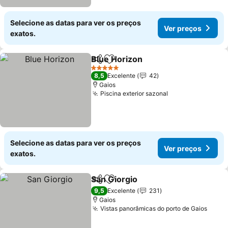
Selecione as datas para ver os preços
Ver preços
exatos.
Blue Horizon
Partilhar
Adicionar aos favoritos
5 Estrelas
8,5
Excelente
42
Gaios
Piscina exterior sazonal
Selecione as datas para ver os preços
Ver preços
exatos.
San Giorgio
Partilhar
Adicionar aos favoritos
9,5
Excelente
231
Gaios
Vistas panorâmicas do porto de Gaios