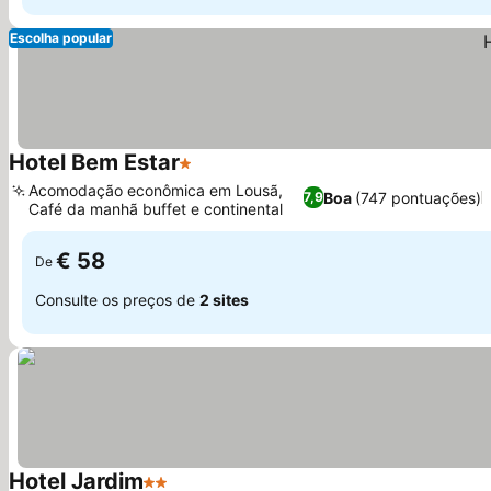
Escolha popular
Hotel Bem Estar
1 Estrelas
Ver preços
Acomodação econômica em Lousã,
Boa
(747 pontuações)
7,9
Café da manhã buffet e continental
Ver preços
€ 58
De
Consulte os preços de
2 sites
Hotel Jardim