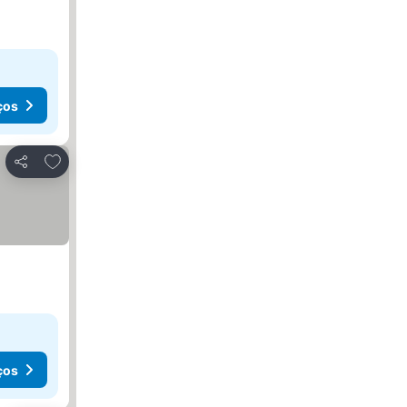
ços
Adicionar aos favoritos
Partilhar
ços