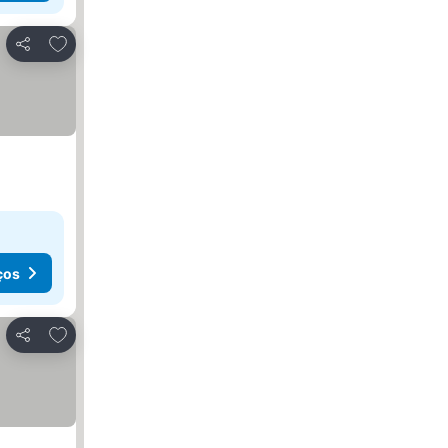
Adicionar aos favoritos
Partilhar
ços
Adicionar aos favoritos
Partilhar