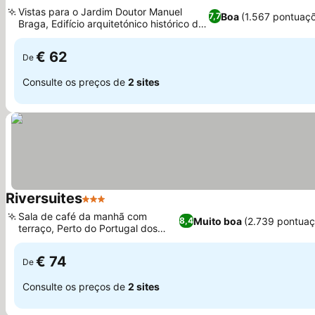
2 Estrelas
Ver preços
Vistas para o Jardim Doutor Manuel
Boa
(1.567 pontuaç
7,7
Braga, Edifício arquitetónico histórico de
Ver preços
1902
€ 62
De
Consulte os preços de
2 sites
Riversuites
3 Estrelas
Ver preços
Sala de café da manhã com
Muito boa
(2.739 pontuaç
8,4
terraço, Perto do Portugal dos
Ver preços
Pequenitos
€ 74
De
Consulte os preços de
2 sites