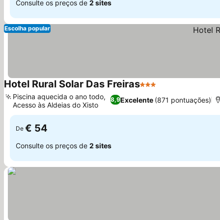
Consulte os preços de
2 sites
Escolha popular
Hotel Rural Solar Das Freiras
3 Estrelas
Ver preços
Piscina aquecida o ano todo,
Excelente
(871 pontuações)
8,9
Acesso às Aldeias do Xisto
Ver preços
€ 54
De
Consulte os preços de
2 sites