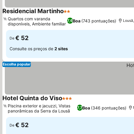
Residencial Martinho
2 Estrelas
Ver preços
Quartos com varanda
Boa
(743 pontuações)
7,6
Lousã,
disponíveis, Ambiente familiar
Ver preços
€ 52
De
Consulte os preços de
2 sites
Escolha popular
Hotel Quinta do Viso
3 Estrelas
Ver preços
Piscina exterior e jacuzzi, Vistas
Boa
(346 pontuações)
7,7
panorâmicas da Serra da Lousã
Ver preços
€ 52
De