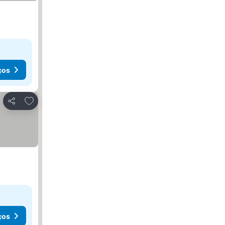
ços
Adicionar aos favoritos
Partilhar
ços