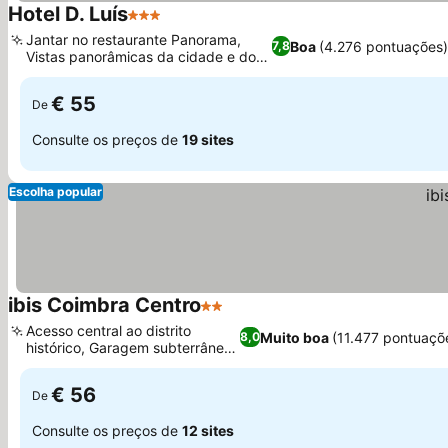
Hotel D. Luís
3 Estrelas
Ver preços
Jantar no restaurante Panorama,
Boa
(4.276 pontuações
7,8
Vistas panorâmicas da cidade e do
Ver preços
rio
€ 55
De
Consulte os preços de
19 sites
Escolha popular
ibis Coimbra Centro
2 Estrelas
Ver preços
Acesso central ao distrito
Muito boa
(11.477 pontuaçõ
8,0
histórico, Garagem subterrânea
Ver preços
segura
€ 56
De
Consulte os preços de
12 sites