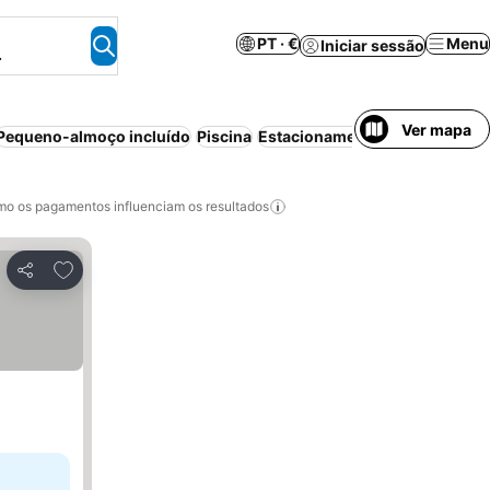
PT · €
Menu
Iniciar sessão
.
Ver mapa
Pequeno-almoço incluído
Piscina
Estacionamento
Sem necessi
o os pagamentos influenciam os resultados
Adicionar aos favoritos
Partilhar