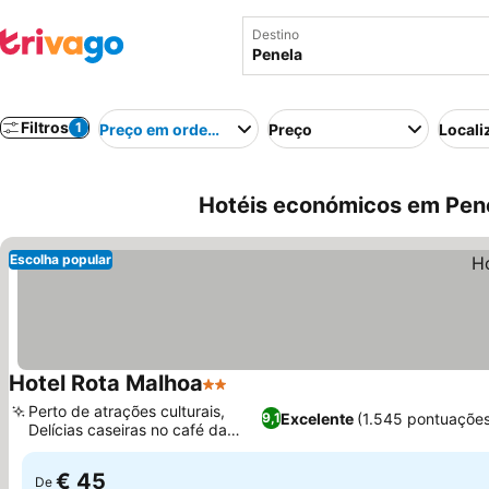
Destino
Filtros
1
Preço em ordem crescente
Preço
Locali
Hotéis económicos em Pene
Escolha popular
Hotel Rota Malhoa
2 Estrelas
Ver preços
Perto de atrações culturais,
Excelente
(1.545 pontuações
9,1
Delícias caseiras no café da
Ver preços
manhã
€ 45
De