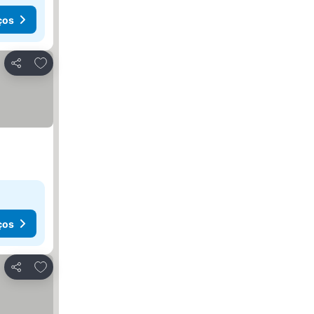
ços
Adicionar aos favoritos
Partilhar
ços
Adicionar aos favoritos
Partilhar