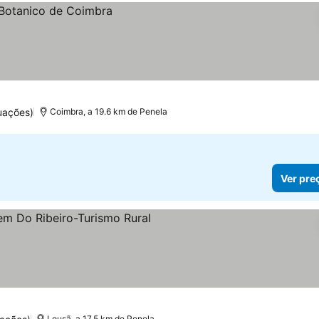
uações)
Coimbra, a 19.6 km de Penela
Ver pre
relas
Ver preços
Lousã, a 17.5 km de Penela