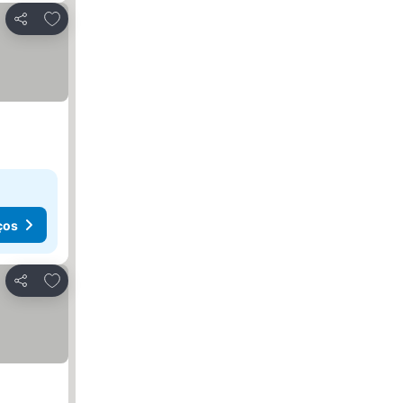
Adicionar aos favoritos
Partilhar
ços
Adicionar aos favoritos
Partilhar