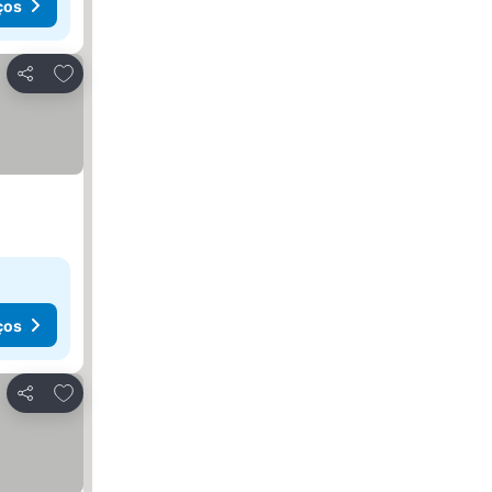
ços
Adicionar aos favoritos
Partilhar
ços
Adicionar aos favoritos
Partilhar