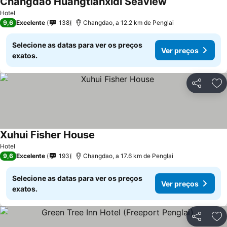
Changdao Huangtianxidi Seaview
Hotel
9,6
Excelente
138
Changdao, a 12.2 km de Penglai
Selecione as datas para ver os preços
Ver preços
exatos.
Partilhar
Ad
Xuhui Fisher House
Hotel
9,6
Excelente
193
Changdao, a 17.6 km de Penglai
Selecione as datas para ver os preços
Ver preços
exatos.
Partilhar
Ad