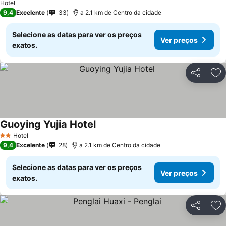
Hotel
9,4
Excelente
33
a 2.1 km de Centro da cidade
Selecione as datas para ver os preços
Ver preços
exatos.
Partilhar
Ad
Guoying Yujia Hotel
Hotel
2 Estrelas
9,4
Excelente
28
a 2.1 km de Centro da cidade
Selecione as datas para ver os preços
Ver preços
exatos.
Partilhar
Ad