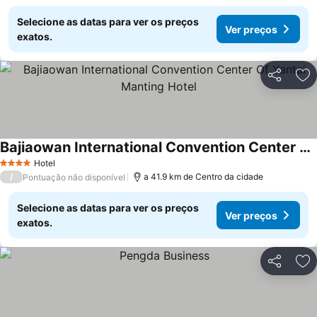
Selecione as datas para ver os preços
Ver preços
exatos.
Partilhar
Ad
Bajiaowan International Convention Center Of Yantai Manting Hotel
Hotel
4 Estrelas
/
a 41.9 km de Centro da cidade
Pontuação não disponível
Selecione as datas para ver os preços
Ver preços
exatos.
Partilhar
Ad