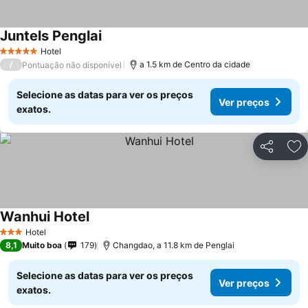
Juntels Penglai
Hotel
5 Estrelas
/
a 1.5 km de Centro da cidade
Pontuação não disponível
Selecione as datas para ver os preços
Ver preços
exatos.
Partilhar
Ad
Wanhui Hotel
Hotel
3 Estrelas
8,1
Muito boa
179
Changdao, a 11.8 km de Penglai
Selecione as datas para ver os preços
Ver preços
exatos.