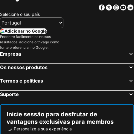
Facebook
Twitter
Insta
Yo
Selecione o seu país
Adicionar no Google
Encontre facilmente os nossos
resultados: adicione o trivago como
fonte preferencial no Google.
Empresa
Os nossos produtos
Termos e políticas
Suporte
Inicie sessão para desfrutar de
vantagens exclusivas para membros
Personalize a sua experiência