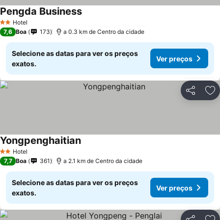
Pengda Business
Hotel
2 Estrelas
7,6
Boa
173
a 0.3 km de Centro da cidade
Selecione as datas para ver os preços
Ver preços
exatos.
Partilhar
Ad
Yongpenghaitian
Hotel
2 Estrelas
7,7
Boa
361
a 2.1 km de Centro da cidade
Selecione as datas para ver os preços
Ver preços
exatos.