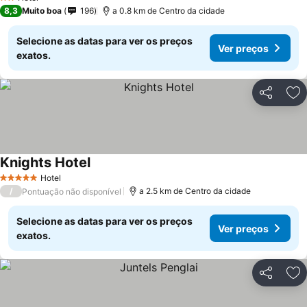
2 Estrelas
8,3
Muito boa
196
a 0.8 km de Centro da cidade
Selecione as datas para ver os preços
Ver preços
exatos.
Partilhar
Ad
Knights Hotel
Hotel
5 Estrelas
/
a 2.5 km de Centro da cidade
Pontuação não disponível
Selecione as datas para ver os preços
Ver preços
exatos.
Partilhar
Ad