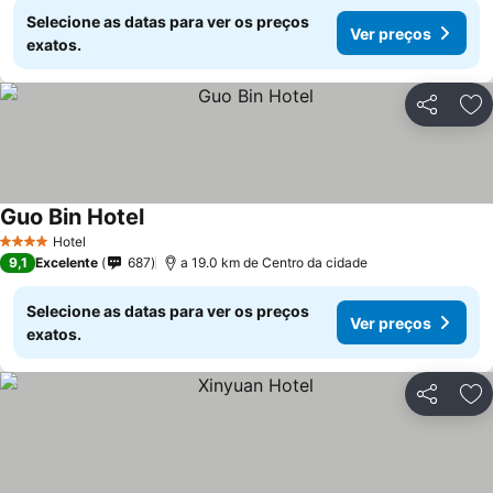
Selecione as datas para ver os preços
Ver preços
exatos.
Partilhar
Ad
Guo Bin Hotel
Hotel
4 Estrelas
9,1
Excelente
687
a 19.0 km de Centro da cidade
Selecione as datas para ver os preços
Ver preços
exatos.
Partilhar
Ad