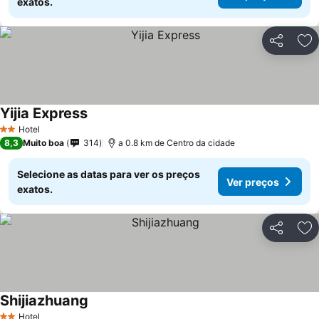
exatos.
Partilhar
Ad
Yijia Express
Hotel
2 Estrelas
8,3
Muito boa
314
a 0.8 km de Centro da cidade
Selecione as datas para ver os preços
Ver preços
exatos.
Partilhar
Ad
Shijiazhuang
Hotel