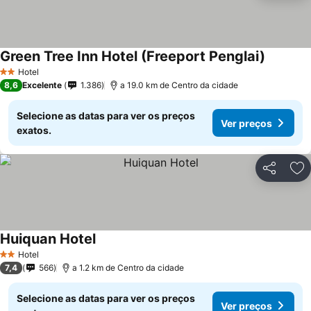
Green Tree Inn Hotel (Freeport Penglai)
Hotel
2 Estrelas
8,6
Excelente
1.386
a 19.0 km de Centro da cidade
Selecione as datas para ver os preços
Ver preços
exatos.
Partilhar
Ad
Huiquan Hotel
Hotel
2 Estrelas
7,4
566
a 1.2 km de Centro da cidade
Selecione as datas para ver os preços
Ver preços