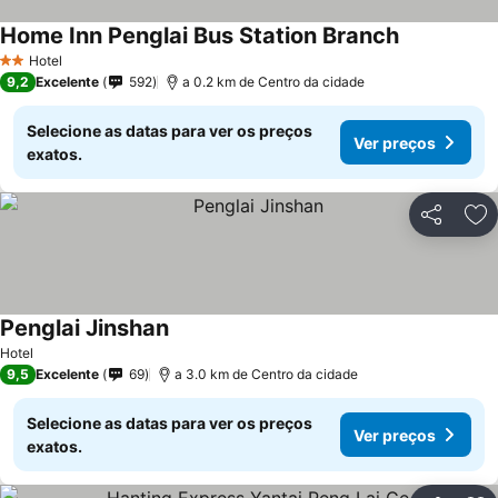
Home Inn Penglai Bus Station Branch
Hotel
2 Estrelas
9,2
Excelente
592
a 0.2 km de Centro da cidade
Selecione as datas para ver os preços
Ver preços
exatos.
Partilhar
Ad
Penglai Jinshan
Hotel
9,5
Excelente
69
a 3.0 km de Centro da cidade
Selecione as datas para ver os preços
Ver preços
exatos.