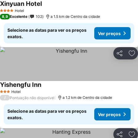
Xinyuan Hotel
Hotel
4 Estrelas
8,9
Excelente
102
a 1.5 km de Centro da cidade
Selecione as datas para ver os preços
Ver preços
exatos.
Partilhar
Ad
Yishengfu Inn
Hotel
3 Estrelas
/
a 1.2 km de Centro da cidade
Pontuação não disponível
Selecione as datas para ver os preços
Ver preços
exatos.
Partilhar
Ad