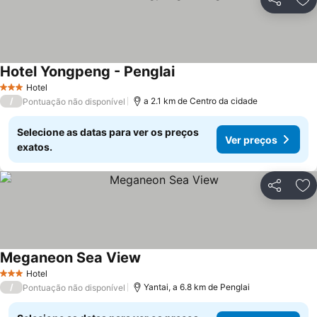
Partilhar
Ad
Hotel Yongpeng - Penglai
Hotel
3 Estrelas
/
a 2.1 km de Centro da cidade
Pontuação não disponível
Selecione as datas para ver os preços
Ver preços
exatos.
Partilhar
Ad
Meganeon Sea View
Hotel
3 Estrelas
/
Yantai, a 6.8 km de Penglai
Pontuação não disponível