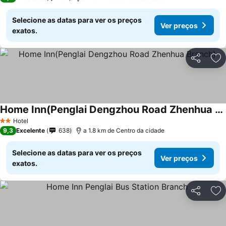
Selecione as datas para ver os preços
Ver preços
exatos.
Partilhar
Ad
Home Inn(Penglai Dengzhou Road Zhenhua Branch)
Hotel
2 Estrelas
9,3
Excelente
638
a 1.8 km de Centro da cidade
Selecione as datas para ver os preços
Ver preços
exatos.
Partilhar
Ad