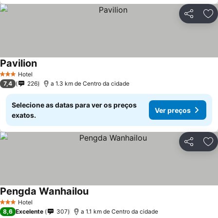
Partilhar
Ad
Pavilion
Hotel
3 Estrelas
7,4
226
a 1.3 km de Centro da cidade
Selecione as datas para ver os preços
Ver preços
exatos.
Partilhar
Ad
Pengda Wanhailou
Hotel
3 Estrelas
8,6
Excelente
307
a 1.1 km de Centro da cidade