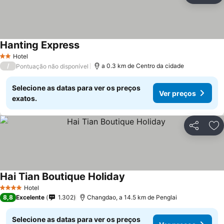
Hanting Express
Hotel
2 Estrelas
/
a 0.3 km de Centro da cidade
Pontuação não disponível
Selecione as datas para ver os preços
Ver preços
exatos.
Partilhar
Ad
Hai Tian Boutique Holiday
Hotel
4 Estrelas
8,8
Excelente
1.302
Changdao, a 14.5 km de Penglai
Selecione as datas para ver os preços