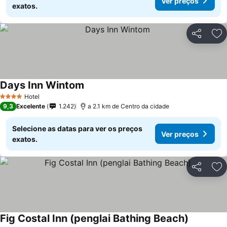
Ver preços
exatos.
Partilhar
Ad
Days Inn Wintom
Hotel
4 Estrelas
9,3
Excelente
1.242
a 2.1 km de Centro da cidade
Selecione as datas para ver os preços
Ver preços
exatos.
Partilhar
Ad
Fig Costal Inn (penglai Bathing Beach)