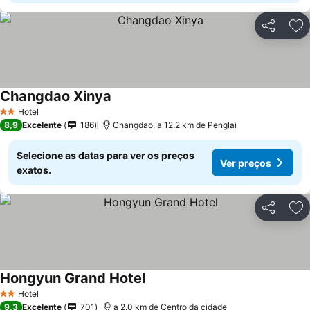
Partilhar
Ad
Changdao Xinya
Hotel
2 Estrelas
8,9
Excelente
186
Changdao, a 12.2 km de Penglai
Selecione as datas para ver os preços
Ver preços
exatos.
Partilhar
Ad
Hongyun Grand Hotel
Hotel
2 Estrelas
9,3
Excelente
701
a 2.0 km de Centro da cidade