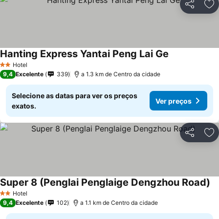
Partilhar
Ad
Hanting Express Yantai Peng Lai Ge
Hotel
2 Estrelas
9,4
Excelente
339
a 1.3 km de Centro da cidade
Selecione as datas para ver os preços
Ver preços
exatos.
Partilhar
Ad
Super 8 (Penglai Penglaige Dengzhou Road)
Hotel
2 Estrelas
9,4
Excelente
102
a 1.1 km de Centro da cidade