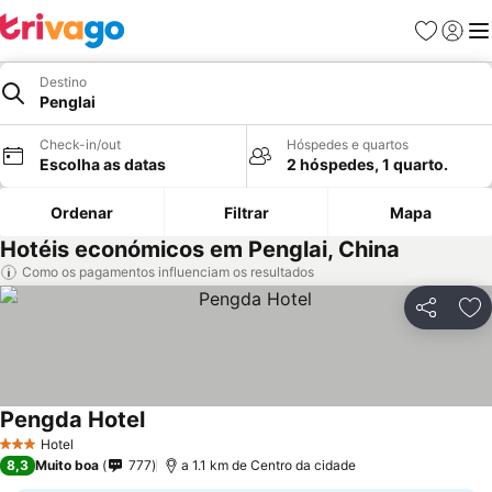
Favoritos
Iniciar
Me
Destino
Penglai
Check-in/out
Hóspedes e quartos
Escolha as datas
2 hóspedes, 1 quarto.
Ordenar
Filtrar
Mapa
Hotéis económicos em Penglai, China
Como os pagamentos influenciam os resultados
Partilhar
Ad
Pengda Hotel
Hotel
3 Estrelas
8,3
Muito boa
777
a 1.1 km de Centro da cidade