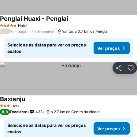
Penglai Huaxi - Penglai
Hotel
5 Estrelas
/
Yantai, a 0.7 km de Penglai
Pontuação não disponível
Selecione as datas para ver os preços
Ver preços
exatos.
Partilhar
Ad
Baxianju
Hotel
3 Estrelas
8,9
Excelente
438
a 2.7 km de Centro da cidade
Selecione as datas para ver os preços
Ver preços
exatos.