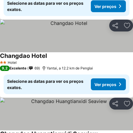
Selecione as datas para ver os preços
Ver preços
exatos.
Partilhar
Ad
Changdao Hotel
Hotel
2 Estrelas
9,2
Excelente
69
Yantai, a 12.2 km de Penglai
Selecione as datas para ver os preços
Ver preços
exatos.
Partilhar
Ad