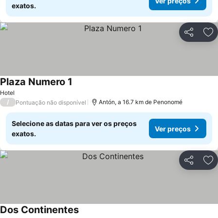
Ver preços
exatos.
Partilhar
Ad
Plaza Numero 1
Ver preços
Hotel
/
Antón, a 16.7 km de Penonomé
Pontuação não disponível
Selecione as datas para ver os preços
Ver preços
exatos.
Partilhar
Ad
Dos Continentes
Ver preços