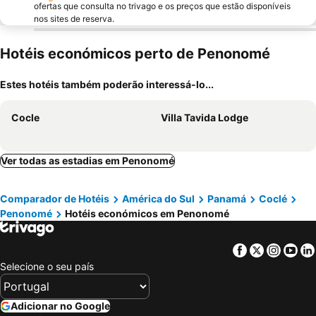
ofertas que consulta no trivago e os preços que estão disponíveis
nos sites de reserva.
Hotéis económicos perto de Penonomé
Estes hotéis também poderão interessá-lo...
Cocle
Villa Tavida Lodge
Ver todas as estadias em Penonomé
Comparador de Hotéis
América do Sul
Panamá
Coclé
Penonomé
Hotéis económicos em Penonomé
Facebook
Twitter
Insta
Yo
Selecione o seu país
Adicionar no Google