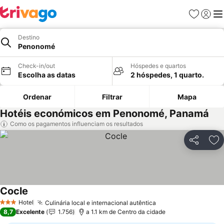
Favoritos
Iniciar
Me
Destino
Penonomé
Check-in/out
Hóspedes e quartos
Escolha as datas
2 hóspedes, 1 quarto.
Ordenar
Filtrar
Mapa
Hotéis económicos em Penonomé, Panamá
Como os pagamentos influenciam os resultados
Partilhar
Ad
Cocle
Ver preços
Hotel
Culinária local e internacional autêntica
Ver preços
3 Estrelas
8,7
Excelente
1.756
a 1.1 km de Centro da cidade