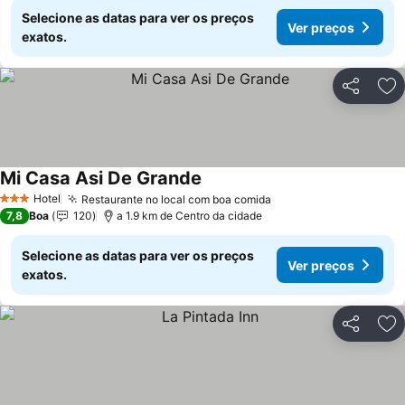
Selecione as datas para ver os preços
Ver preços
exatos.
Partilhar
Ad
Mi Casa Asi De Grande
Ver preços
Hotel
Restaurante no local com boa comida
Ver preços
3 Estrelas
7,8
Boa
120
a 1.9 km de Centro da cidade
Selecione as datas para ver os preços
Ver preços
exatos.
Partilhar
Ad