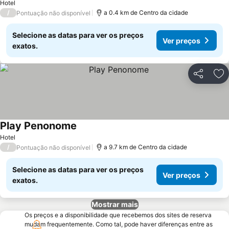
Hotel
/
a 0.4 km de Centro da cidade
Pontuação não disponível
Selecione as datas para ver os preços
Ver preços
exatos.
Partilhar
Ad
Play Penonome
Ver preços
Hotel
/
a 9.7 km de Centro da cidade
Pontuação não disponível
Selecione as datas para ver os preços
Ver preços
exatos.
Mostrar mais
Os preços e a disponibilidade que recebemos dos sites de reserva
mudam frequentemente. Como tal, pode haver diferenças entre as