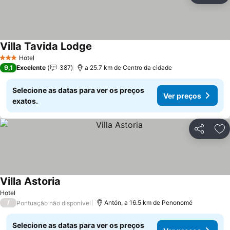
Villa Tavida Lodge
Ver preços
Hotel
3 Estrelas
9,1
Excelente
387
a 25.7 km de Centro da cidade
Selecione as datas para ver os preços
Ver preços
exatos.
Partilhar
Ad
Villa Astoria
Ver preços
Hotel
/
Antón, a 16.5 km de Penonomé
Pontuação não disponível
Selecione as datas para ver os preços