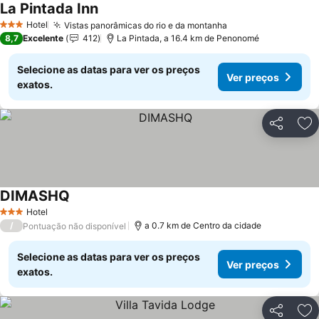
La Pintada Inn
Ver preços
Hotel
Vistas panorâmicas do rio e da montanha
Ver preços
3 Estrelas
8,7
Excelente
412
La Pintada, a 16.4 km de Penonomé
Selecione as datas para ver os preços
Ver preços
exatos.
Partilhar
Ad
DIMASHQ
Ver preços
Hotel
3 Estrelas
/
a 0.7 km de Centro da cidade
Pontuação não disponível
Selecione as datas para ver os preços
Ver preços
exatos.
Partilhar
Ad