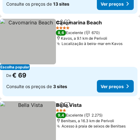
Consulte os preços de
13 sites
Ver preços
Cavomarina Beach
Partilhar
Adicionar aos favoritos
Ver pre
4 Estrelas
8,6
Excelente
670
Kavos, a 9.1 km de Perivoli
Localização à beira-mar em Kavos
Ver pr
Escolha popular
€ 69
De
Consulte os preços de
3 sites
Ver preços
Bella Vista
Partilhar
Adicionar aos favoritos
Ver preços
3 Estrelas
9,4
Excelente
2.275
Benitses, a 16.3 km de Perivoli
Acesso à praia de seixos de Benitses
Ver p