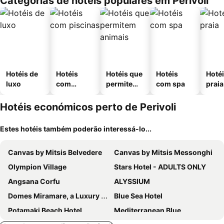
Categorias de hotéis populares em Perivoli
Hotéis de
Hotéis
Hotéis que
Hotéis
Hotéi
luxo
com
permitem
com spa
praia
piscinas
animais
Hotéis económicos perto de Perivoli
Estes hotéis também poderão interessá-lo...
Canvas by Mitsis Belvedere
Canvas by Mitsis Messonghi
Olympion Village
Stars Hotel - ADULTS ONLY
Angsana Corfu
ALYSSIUM
Domes Miramare, a Luxury Collection Resort, Corfu
Blue Sea Hotel
Potamaki Beach Hotel
Mediterranean Blue