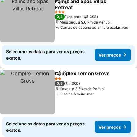
Palms and Spas Villas
Partilhar
Adicionar aos favoritos
Retreat
Ver preços
3 Estrelas
9,3
Excelente
393
Messongi, a 9.0 km de Perivoli
Camas de cabana ao ar livre exclusivas
Ver
Selecione as datas para ver os preços
Ver preços
exatos.
Complex Lemon Grove
Partilhar
Adicionar aos favoritos
Ver
2 Estrelas
6,8
660
Kavos, a 8.5 km de Perivoli
Piscina à beira-mar
Ver preços
Selecione as datas para ver os preços
Ver preços
exatos.