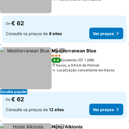
Ver preços
€ 62
De
Consulte os preços de
8 sites
Ver preços
Mediterranean Blue
Partilhar
Adicionar aos favoritos
Ver pr
3 Estrelas
8,8
Excelente
1.368
Kavos, a 9.8 km de Perivoli
Localização conveniente em Kavos
Ver pr
Escolha popular
€ 62
De
Consulte os preços de
12 sites
Ver preços
Hotel Alkionis