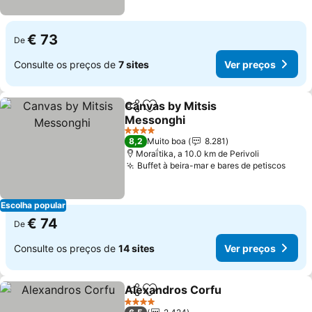
€ 73
De
Consulte os preços de
7 sites
Ver preços
Canvas by Mitsis
Partilhar
Adicionar aos favoritos
Messonghi
Ver preços
4 Estrelas
8,2
Muito boa
8.281
Moraḯtika, a 10.0 km de Perivoli
Buffet à beira-mar e bares de petiscos
Ver 
Escolha popular
€ 74
De
Consulte os preços de
14 sites
Ver preços
Alexandros Corfu
Partilhar
Adicionar aos favoritos
Ver preç
4 Estrelas