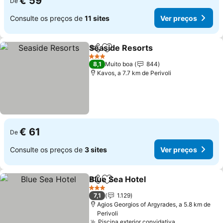
€ 59
De
Consulte os preços de
11 sites
Ver preços
Seaside Resorts
Partilhar
Adicionar aos favoritos
Ver preço
3 Estrelas
8,1
Muito boa
844
Kavos, a 7.7 km de Perivoli
€ 61
De
Consulte os preços de
3 sites
Ver preços
Blue Sea Hotel
Partilhar
Adicionar aos favoritos
Ver preços
3 Estrelas
7,1
1.129
Agios Georgios of Argyrades, a 5.8 km de
Perivoli
Piscina exterior convidativa