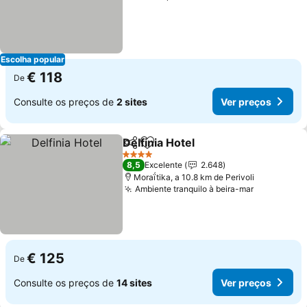
Escolha popular
€ 118
De
Consulte os preços de
2 sites
Ver preços
Delfinia Hotel
Partilhar
Adicionar aos favoritos
Ver preços
4 Estrelas
8,5
Excelente
2.648
Moraḯtika, a 10.8 km de Perivoli
Ambiente tranquilo à beira-mar
Ver preço
€ 125
De
Consulte os preços de
14 sites
Ver preços