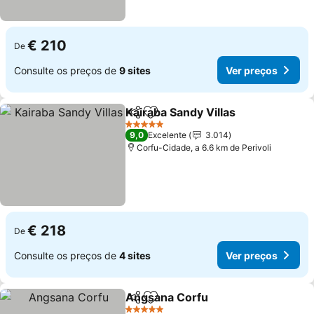
€ 210
De
Consulte os preços de
9 sites
Ver preços
Kairaba Sandy Villas
Partilhar
Adicionar aos favoritos
Ver p
5 Estrelas
9,0
Excelente
3.014
Corfu-Cidade, a 6.6 km de Perivoli
€ 218
De
Consulte os preços de
4 sites
Ver preços
Angsana Corfu
Partilhar
Adicionar aos favoritos
Ver preços