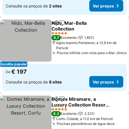
Consulte os preços de
2 sites
Ver preços
Nido, Mar-Bella
Partilhar
Adicionar aos favoritos
Collection
Ver preços
5 Estrelas
9,7
Excelente
1.857
Agios Ioannis Peristeron, a 12.6 km de
Perivoli
Piscina infinita com vista para o Mar Jônico
V
Escolha popular
€ 197
De
Consulte os preços de
8 sites
Ver preços
Domes Miramare, a
Partilhar
Adicionar aos favoritos
Luxury Collection Resort,
Corfu
Ver preços
5 Estrelas
9,3
Excelente
2.321
Corfu-Cidade, a 11.0 km de Perivoli
Piscinas panorâmicas de água doce
Ver pr