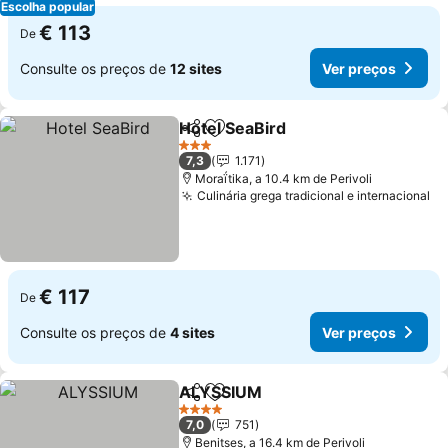
Escolha popular
€ 113
De
Consulte os preços de
12 sites
Ver preços
Hotel SeaBird
Partilhar
Adicionar aos favoritos
Ver preços
3 Estrelas
7,3
1.171
Moraḯtika, a 10.4 km de Perivoli
Culinária grega tradicional e internacional
Ve
€ 117
De
Consulte os preços de
4 sites
Ver preços
ALYSSIUM
Partilhar
Adicionar aos favoritos
Ver preços
4 Estrelas
7,0
751
Benitses, a 16.4 km de Perivoli