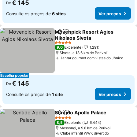
€ 145
De
Consulte os preços de
6 sites
Ver preços
Mövenpick Resort Agios
Partilhar
Adicionar aos favoritos
Nikolaos Sivota
Ver preços
5 Estrelas
9,0
Excelente
1.291
Sivota, a 18.6 km de Perivoli
Jantar gourmet com vistas do Jônico
Ver p
Escolha popular
€ 145
De
Consulte os preços de
1 site
Ver preços
Sentido Apollo Palace
Partilhar
Adicionar aos favoritos
Ver 
5 Estrelas
8,5
Excelente
6.444
Messongi, a 9.8 km de Perivoli
Clube infantil WWK divertido
Ver preços