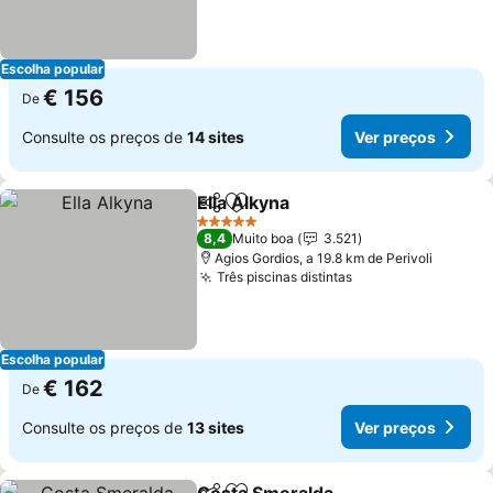
Escolha popular
€ 156
De
Consulte os preços de
14 sites
Ver preços
Ella Alkyna
Partilhar
Adicionar aos favoritos
Ver preços
5 Estrelas
8,4
Muito boa
3.521
Agios Gordios, a 19.8 km de Perivoli
Três piscinas distintas
Ver preços
Escolha popular
€ 162
De
Consulte os preços de
13 sites
Ver preços