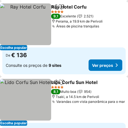
Ray Hotel Corfu
Partilhar
Adicionar aos favoritos
Ver preço
4 Estrelas
9,1
Excelente
2.521
Perama, a 19.9 km de Perivoli
Áreas de piscina tranquilas
Ver preços
Escolha popular
€ 136
De
Consulte os preços de
9 sites
Ver preços
Lido Corfu Sun Hotel
Partilhar
Adicionar aos favoritos
Ver p
4 Estrelas
8,1
Muito boa
954
Tsaki, a 14.5 km de Perivoli
Varandas com vista panorâmica para o mar
V
Escolha popular