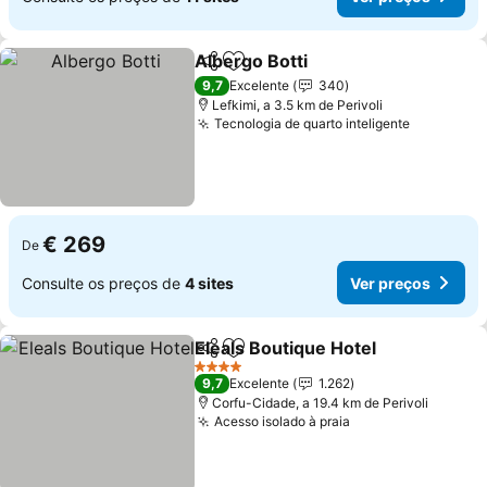
Albergo Botti
Partilhar
Adicionar aos favoritos
Ver preços
9,7
Excelente
340
Lefkimi, a 3.5 km de Perivoli
Tecnologia de quarto inteligente
Ver preç
€ 269
De
Consulte os preços de
4 sites
Ver preços
Eleals Boutique Hotel
Partilhar
Adicionar aos favoritos
Ver 
4 Estrelas
9,7
Excelente
1.262
Corfu-Cidade, a 19.4 km de Perivoli
Acesso isolado à praia
Ver preços