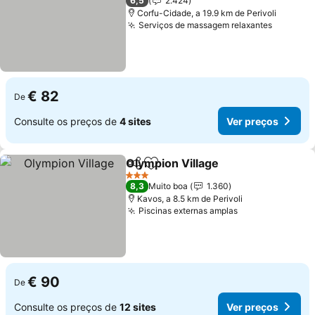
6,5
2.424
Corfu-Cidade, a 19.9 km de Perivoli
Serviços de massagem relaxantes
Ver pre
€ 82
De
Consulte os preços de
4 sites
Ver preços
Olympion Village
Partilhar
Adicionar aos favoritos
Ver preço
3 Estrelas
8,3
Muito boa
1.360
Kavos, a 8.5 km de Perivoli
Piscinas externas amplas
Ver preços
€ 90
De
Consulte os preços de
12 sites
Ver preços