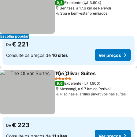
5 Estrelas
9,3
Excelente
3.504
Benitses, a 17.6 km de Perivoli
Spa e bem-estar premiados
Ver preços
Escolha popular
€ 221
De
Consulte os preços de
16 sites
Ver preços
The Olivar Suites
Partilhar
Adicionar aos favoritos
Ver preç
5 Estrelas
9,6
Excelente
1.900
Messongi, a 9.7 km de Perivoli
Piscinas e jardins privativos nas suítes
Ver 
€ 223
De
Consulte os preços de
11 sites
Ver preços