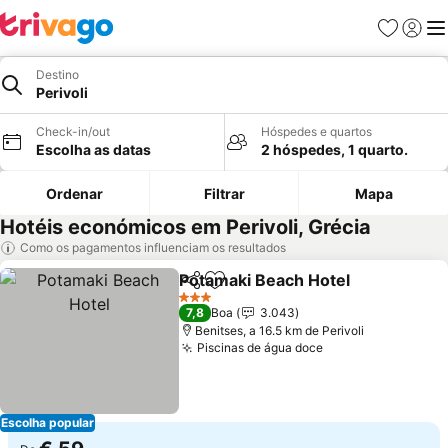
Favoritos
Iniciar
Me
Destino
Perivoli
Check-in/out
Hóspedes e quartos
Escolha as datas
2 hóspedes, 1 quarto.
Ordenar
Filtrar
Mapa
Hotéis económicos em Perivoli, Grécia
Como os pagamentos influenciam os resultados
Potamaki Beach Hotel
Partilhar
Adicionar aos favoritos
Ver 
3 Estrelas
7,8
Boa
3.043
Benitses, a 16.5 km de Perivoli
Piscinas de água doce
Ver preços
Escolha popular