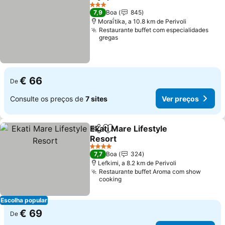
Partilhar
Adicionar aos favoritos
Ver preços
3 Estrelas
7,9
Boa
845
Moraḯtika, a 10.8 km de Perivoli
Restaurante buffet com especialidades
gregas
€ 66
De
Consulte os preços de
7 sites
Ver preços
Ekati Mare Lifestyle
Partilhar
Adicionar aos favoritos
Resort
Ver preços
4 Estrelas
7,7
Boa
324
Lefkimi, a 8.2 km de Perivoli
Restaurante buffet Aroma com show
cooking
Escolha popular
€ 69
De