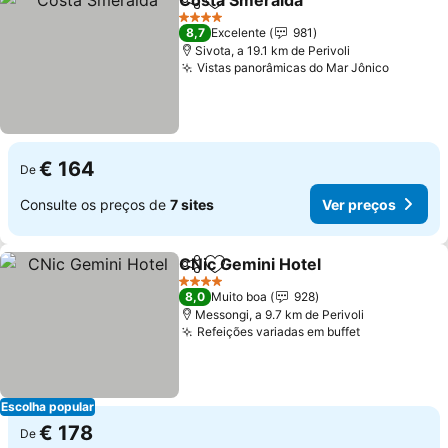
Costa Smeralda
Partilhar
Adicionar aos favoritos
Ver preço
4 Estrelas
8,7
Excelente
981
Sivota, a 19.1 km de Perivoli
Vistas panorâmicas do Mar Jônico
Ver pre
€ 164
De
Consulte os preços de
7 sites
Ver preços
CNic Gemini Hotel
Partilhar
Adicionar aos favoritos
Ver pre
4 Estrelas
8,0
Muito boa
928
Messongi, a 9.7 km de Perivoli
Refeições variadas em buffet
Ver preços
Escolha popular
€ 178
De