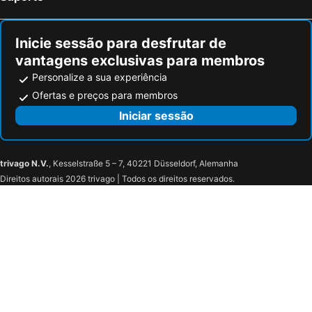
Ionian Eye Design Studios & Spa
Oula Maisonettes Suites
Likourgos Beach
Koulouris Beach Hotel
Inicie sessão para desfrutar de
Costa Smeralda
Steve Apartments
vantagens exclusivas para membros
Alexandros Corfu
Nobile Boutique Hotel
Personalize a sua experiência
Santa Maria
Anna Studios
Ofertas e preços para membros
Panorama Notos
Hotel Bruskos
Iniciar sessão
Golden Sands
Hotel Penelope
Ionian Blue Beach Hotel Adults Only
Tzevenos
trivago N.V.
, Kesselstraße 5 – 7, 40221 Düsseldorf, Alemanha
Fardini Seaside
Seaside Resorts
Direitos autorais 2026 trivago | Todos os direitos reservados.
Elenas Garden
Hotel Benitses Arches
Skevoulis Studios
Utopia Kavos
Sivota Diamond Spa Resort
Avra Sea View Paradise Pool Apartments
Cavos Beach House
Veroniki Studios & Apartments