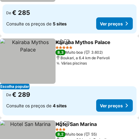
€ 285
De
Consulte os preços de
5 sites
Ver preços
Kairaba Mythos Palace
Partilhar
Adicionar aos favoritos
Ver
5 Estrelas
8,3
Muito boa
3.602
Boukari, a 6.4 km de Perivoli
Várias piscinas
Ver preços
Escolha popular
€ 289
De
Consulte os preços de
4 sites
Ver preços
Hotel San Marina
Partilhar
Adicionar aos favoritos
Ver preç
3 Estrelas
8,2
Muito boa
55