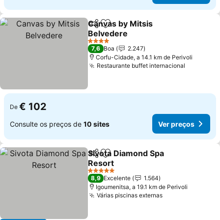
Canvas by Mitsis
Partilhar
Adicionar aos favoritos
Belvedere
Ver preços
4 Estrelas
7,6
Boa
2.247
Corfu-Cidade, a 14.1 km de Perivoli
Restaurante buffet internacional
Ver preç
€ 102
De
Consulte os preços de
10 sites
Ver preços
Sivota Diamond Spa
Partilhar
Adicionar aos favoritos
Resort
Ver preços
5 Estrelas
8,9
Excelente
1.564
Igoumenitsa, a 19.1 km de Perivoli
Várias piscinas externas
Ver preços