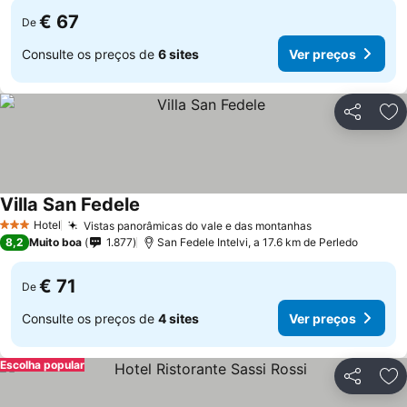
€ 67
De
Consulte os preços de
6 sites
Ver preços
Partilhar
Ad
Villa San Fedele
Hotel
Vistas panorâmicas do vale e das montanhas
3 Estrelas
8,2
Muito boa
1.877
San Fedele Intelvi, a 17.6 km de Perledo
€ 71
De
Consulte os preços de
4 sites
Ver preços
Escolha popular
Partilhar
Ad