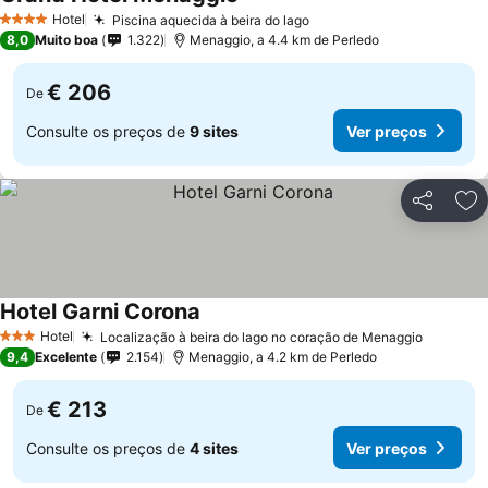
Hotel
Piscina aquecida à beira do lago
4 Estrelas
8,0
Muito boa
1.322
Menaggio, a 4.4 km de Perledo
€ 206
De
Consulte os preços de
9 sites
Ver preços
Partilhar
Ad
Hotel Garni Corona
Hotel
Localização à beira do lago no coração de Menaggio
3 Estrelas
9,4
Excelente
2.154
Menaggio, a 4.2 km de Perledo
€ 213
De
Consulte os preços de
4 sites
Ver preços