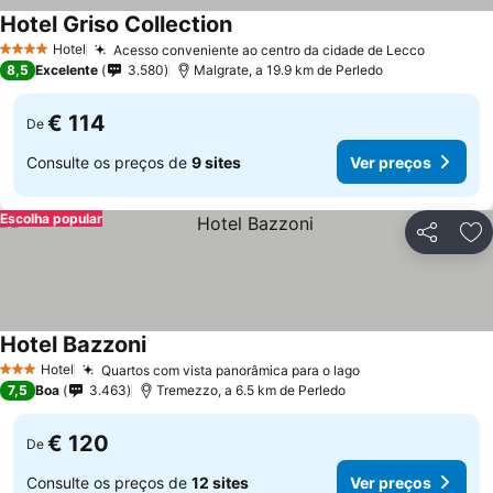
Hotel Griso Collection
Hotel
Acesso conveniente ao centro da cidade de Lecco
4 Estrelas
8,5
Excelente
3.580
Malgrate, a 19.9 km de Perledo
€ 114
De
Consulte os preços de
9 sites
Ver preços
Escolha popular
Partilhar
Ad
Hotel Bazzoni
Hotel
Quartos com vista panorâmica para o lago
3 Estrelas
7,5
Boa
3.463
Tremezzo, a 6.5 km de Perledo
€ 120
De
Consulte os preços de
12 sites
Ver preços