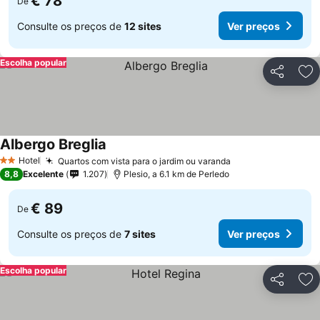
€ 78
De
Consulte os preços de
12 sites
Ver preços
Escolha popular
Partilhar
Ad
Albergo Breglia
Hotel
Quartos com vista para o jardim ou varanda
2 Estrelas
8,8
Excelente
1.207
Plesio, a 6.1 km de Perledo
€ 89
De
Consulte os preços de
7 sites
Ver preços
Escolha popular
Partilhar
Ad