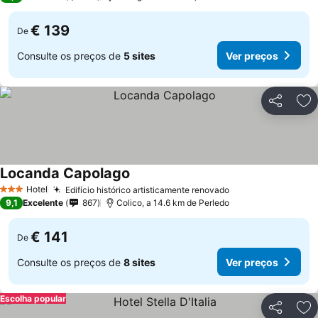
€ 139
De
Consulte os preços de
5 sites
Ver preços
Partilhar
Ad
Locanda Capolago
Hotel
Edifício histórico artisticamente renovado
3 Estrelas
9,1
Excelente
867
Colico, a 14.6 km de Perledo
€ 141
De
Consulte os preços de
8 sites
Ver preços
Escolha popular
Partilhar
Ad