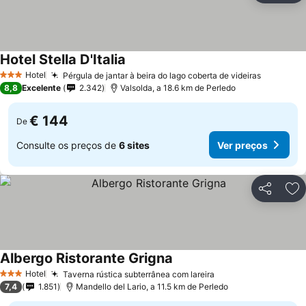
Hotel Stella D'Italia
Hotel
Pérgula de jantar à beira do lago coberta de videiras
3 Estrelas
8,8
Excelente
2.342
Valsolda, a 18.6 km de Perledo
€ 144
De
Consulte os preços de
6 sites
Ver preços
Partilhar
Ad
Albergo Ristorante Grigna
Hotel
Taverna rústica subterrânea com lareira
3 Estrelas
7,4
1.851
Mandello del Lario, a 11.5 km de Perledo