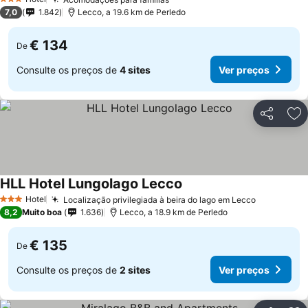
3 Estrelas
7,0
1.842
Lecco, a 19.6 km de Perledo
€ 134
De
Consulte os preços de
4 sites
Ver preços
Partilhar
Ad
HLL Hotel Lungolago Lecco
Hotel
Localização privilegiada à beira do lago em Lecco
3 Estrelas
8,2
Muito boa
1.636
Lecco, a 18.9 km de Perledo
€ 135
De
Consulte os preços de
2 sites
Ver preços