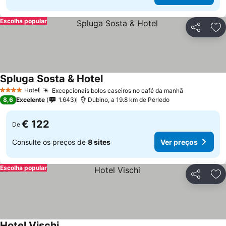
Escolha popular
Partilhar
Ad
Spluga Sosta & Hotel
Hotel
Excepcionais bolos caseiros no café da manhã
4 Estrelas
8,6
Excelente
1.643
Dubino, a 19.8 km de Perledo
€ 122
De
Consulte os preços de
8 sites
Ver preços
Escolha popular
Partilhar
Ad
Hotel Vischi