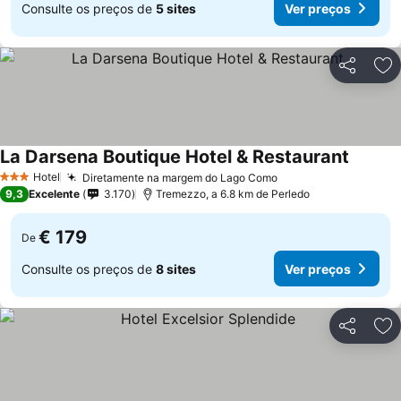
Consulte os preços de
5 sites
Ver preços
Partilhar
Ad
La Darsena Boutique Hotel & Restaurant
Hotel
Diretamente na margem do Lago Como
3 Estrelas
9,3
Excelente
3.170
Tremezzo, a 6.8 km de Perledo
€ 179
De
Consulte os preços de
8 sites
Ver preços
Partilhar
Ad