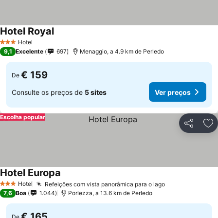
Hotel Royal
Hotel
3 Estrelas
9,1
Excelente
697
Menaggio, a 4.9 km de Perledo
€ 159
De
Consulte os preços de
5 sites
Ver preços
Escolha popular
Partilhar
Ad
Hotel Europa
Hotel
Refeições com vista panorâmica para o lago
3 Estrelas
7,6
Boa
1.044
Porlezza, a 13.6 km de Perledo
€ 165
De