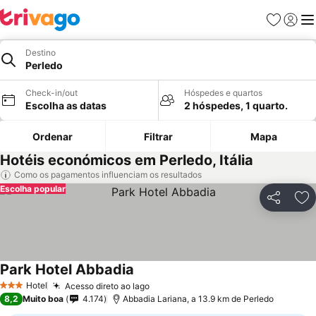
Favoritos
Iniciar
Me
Destino
Perledo
Check-in/out
Hóspedes e quartos
Escolha as datas
2 hóspedes, 1 quarto.
Ordenar
Filtrar
Mapa
Hotéis económicos em Perledo, Itália
Como os pagamentos influenciam os resultados
Escolha popular
Partilhar
Ad
Park Hotel Abbadia
Hotel
Acesso direto ao lago
3 Estrelas
8,2
Muito boa
4.174
Abbadia Lariana, a 13.9 km de Perledo