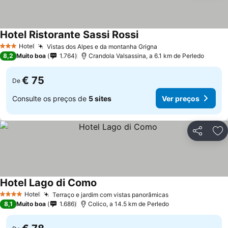
Hotel Ristorante Sassi Rossi
Hotel
Vistas dos Alpes e da montanha Grigna
3 Estrelas
8,2
Muito boa
1.764
Crandola Valsassina, a 6.1 km de Perledo
€ 75
De
Consulte os preços de
5 sites
Ver preços
Partilhar
Ad
Hotel Lago di Como
Hotel
Terraço e jardim com vistas panorâmicas
4 Estrelas
8,1
Muito boa
1.686
Colico, a 14.5 km de Perledo