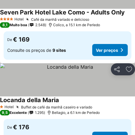
Seven Park Hotel Lake Como - Adults Only
Hotel
Café da manhã variado e delicioso
4 Estrelas
8,1
Muito boa
2.548
Colico, a 15.1 km de Perledo
€ 169
De
Consulte os preços de
9 sites
Ver preços
Partilhar
Ad
Locanda della Maria
Hotel
Buffet de café da manhã caseiro e variado
1 Estrelas
9,5
Excelente
1.295
Bellagio, a 6.1 km de Perledo
€ 176
De