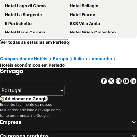
Hotel Lago di Como
Hotel Bellagio
Hotel La Sorgente
Hotel Fioroni
Il Portichetto
B&B Villa Anita
Hotel Garni Corona
Hotel Griso Collection
Hotel Il Perlo
Spluga Sosta & Hotel
Ver todas as estadias em Perledo
Grand Hotel Tremezzo
Hotel Corte Santa Libera
Comparador de Hotéis
Europa
Itália
Lombardia
HLL Hotel Lungolago Lecco
Hotel Moderno
Hotéis económicos em Perledo
Hotel Olivedo
Crotto Di Gittana
Hotel Royal Victoria
Grand Hotel Villa Serbelloni
Facebook
Twitter
Insta
Yo
Hotel Il Nibbio
Villa San Fedele
Mamma Ciccia
Park Hotel Abbadia
Adicionar no Google
Hotel Vischi
Hotel Beretta
Encontre facilmente os nossos
resultados: adicione o trivago como
Grand Hotel Menaggio
Hotel Royal
fonte preferencial no Google.
Hotel Sole
Hotel Villa Cipressi
Empresa
Hotel Belvedere
Hotel Sonenga
Os nossos produtos