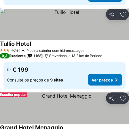
Partilhar
Ad
Tullio Hotel
Hotel
Piscina exterior com hidromassagem
3 Estrelas
9,3
Excelente
1.168
Gravedona, a 13.2 km de Perledo
€ 199
De
Consulte os preços de
9 sites
Ver preços
Escolha popular
Partilhar
Ad
Grand Hotel Menaggio