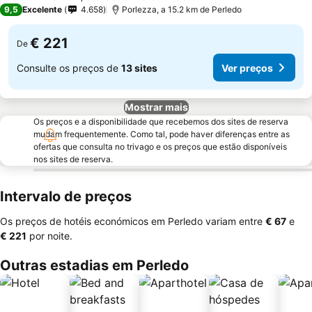
4 Estrelas
9,5
Excelente
4.658
Porlezza, a 15.2 km de Perledo
€ 221
De
Consulte os preços de
13 sites
Ver preços
Mostrar mais
Os preços e a disponibilidade que recebemos dos sites de reserva
mudam frequentemente. Como tal, pode haver diferenças entre as
ofertas que consulta no trivago e os preços que estão disponíveis
nos sites de reserva.
Intervalo de preços
Os preços de hotéis económicos em Perledo variam entre
‎€ 67
e
‎€ 221
por noite.
Outras estadias em Perledo