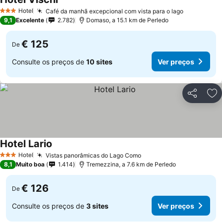
Hotel
Café da manhã excepcional com vista para o lago
3 Estrelas
9,1
Excelente
2.782
Domaso, a 15.1 km de Perledo
€ 125
De
Consulte os preços de
10 sites
Ver preços
Partilhar
Ad
Hotel Lario
Hotel
Vistas panorâmicas do Lago Como
3 Estrelas
8,1
Muito boa
1.414
Tremezzina, a 7.6 km de Perledo
€ 126
De
Consulte os preços de
3 sites
Ver preços