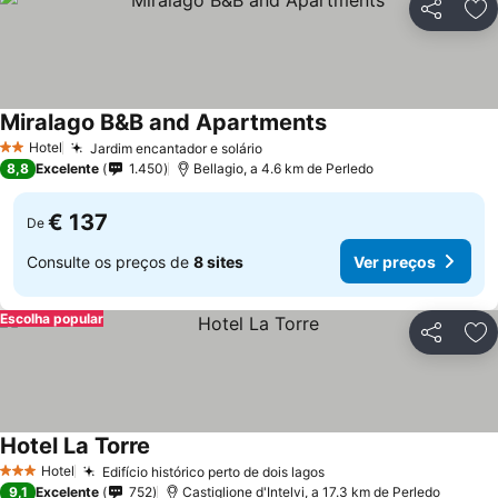
Partilhar
Ad
Miralago B&B and Apartments
Hotel
Jardim encantador e solário
2 Estrelas
8,8
Excelente
1.450
Bellagio, a 4.6 km de Perledo
€ 137
De
Consulte os preços de
8 sites
Ver preços
Escolha popular
Partilhar
Ad
Hotel La Torre
Hotel
Edifício histórico perto de dois lagos
3 Estrelas
9,1
Excelente
752
Castiglione d'Intelvi, a 17.3 km de Perledo