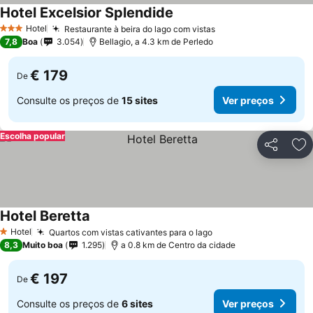
Hotel Excelsior Splendide
Hotel
Restaurante à beira do lago com vistas
3 Estrelas
7,8
Boa
3.054
Bellagio, a 4.3 km de Perledo
€ 179
De
Consulte os preços de
15 sites
Ver preços
Escolha popular
Partilhar
Ad
Hotel Beretta
Hotel
Quartos com vistas cativantes para o lago
1 Estrelas
8,3
Muito boa
1.295
a 0.8 km de Centro da cidade
€ 197
De
Consulte os preços de
6 sites
Ver preços