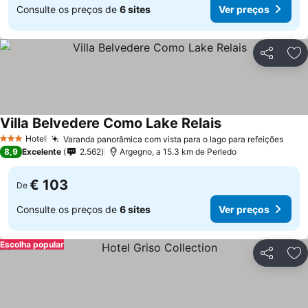
Consulte os preços de
6 sites
Ver preços
Partilhar
Ad
Villa Belvedere Como Lake Relais
Hotel
Varanda panorâmica com vista para o lago para refeições
3 Estrelas
8,9
Excelente
2.562
Argegno, a 15.3 km de Perledo
€ 103
De
Consulte os preços de
6 sites
Ver preços
Escolha popular
Partilhar
Ad