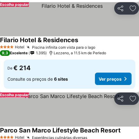
Escolha popular
Partilhar
Ad
Filario Hotel & Residences
Hotel
Piscina infinita com vista para o lago
4 Estrelas
9,3
Excelente
1.395
Lezzeno, a 11.5 km de Perledo
€ 214
De
Consulte os preços de
6 sites
Ver preços
Escolha popular
Partilhar
Ad
Parco San Marco Lifestyle Beach Resort
Hotel
Experiências culinárias diversas