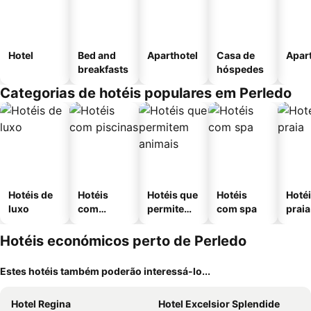
Hotel
Bed and
Aparthotel
Casa de
Apar
breakfasts
hóspedes
Categorias de hotéis populares em Perledo
Hotéis de
Hotéis
Hotéis que
Hotéis
Hotéi
luxo
com
permitem
com spa
praia
piscinas
animais
Hotéis económicos perto de Perledo
Estes hotéis também poderão interessá-lo...
Hotel Regina
Hotel Excelsior Splendide