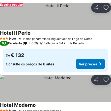
Escolha popular
Partilhar
Ad
Hotel Il Perlo
Hotel
Vistas panorâmicas inigualáveis do Lago de Como
3 Estrelas
9,1
Excelente
4.059
Bellagio, a 6.4 km de Perledo
€ 132
De
Consulte os preços de
8 sites
Ver preços
Partilhar
Ad
Hotel Moderno
Hotel
Acomodações para famílias