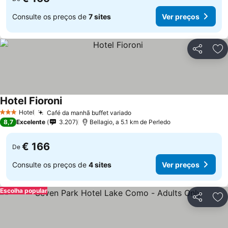
Consulte os preços de
7 sites
Ver preços
Partilhar
Ad
Hotel Fioroni
Hotel
Café da manhã buffet variado
3 Estrelas
8,7
Excelente
3.207
Bellagio, a 5.1 km de Perledo
€ 166
De
Consulte os preços de
4 sites
Ver preços
Escolha popular
Partilhar
Ad