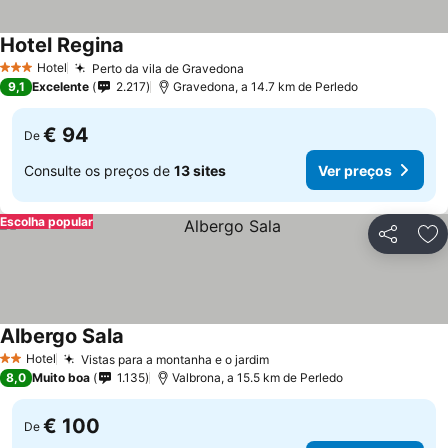
Hotel Regina
Hotel
Perto da vila de Gravedona
3 Estrelas
9,1
Excelente
2.217
Gravedona, a 14.7 km de Perledo
€ 94
De
Consulte os preços de
13 sites
Ver preços
Escolha popular
Partilhar
Ad
Albergo Sala
Hotel
Vistas para a montanha e o jardim
2 Estrelas
8,0
Muito boa
1.135
Valbrona, a 15.5 km de Perledo
€ 100
De