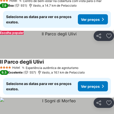
Hotel
Centro de bem-estar na cobertura com vista para o mar
Ver pr
3 Estrelas
7,9
Boa
931
Vasto, a 14.7 km de Petacciato
Selecione as datas para ver os preços
Ver preços
exatos.
Escolha popular
Partilhar
Ad
Il Parco degli Ulivi
Ver preços
Hotel
Experiência autêntica de agroturismo
Ver preços
4 Estrelas
9,5
Excelente
557
Vasto, a 16.1 km de Petacciato
Selecione as datas para ver os preços
Ver preços
exatos.
Partilhar
Ad