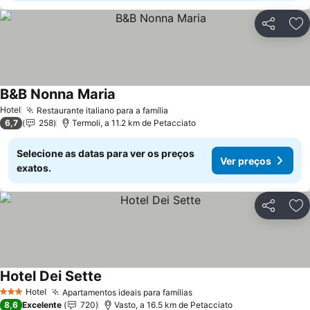
Partilhar
Ad
B&B Nonna Maria
Ver preços
Hotel
Restaurante italiano para a família
Ver preços
6,7
258
Termoli, a 11.2 km de Petacciato
Selecione as datas para ver os preços
Ver preços
exatos.
Partilhar
Ad
Hotel Dei Sette
Ver preços
Hotel
Apartamentos ideais para famílias
Ver preços
3 Estrelas
8,6
Excelente
720
Vasto, a 16.5 km de Petacciato