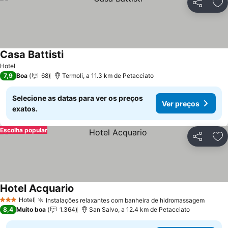
Partilhar
Ad
Casa Battisti
Ver preços
Hotel
7,9
Boa
68
Termoli, a 11.3 km de Petacciato
Selecione as datas para ver os preços
Ver preços
exatos.
Escolha popular
Partilhar
Ad
Hotel Acquario
Ver preços
Hotel
Instalações relaxantes com banheira de hidromassagem
Ver p
3 Estrelas
8,4
Muito boa
1.364
San Salvo, a 12.4 km de Petacciato