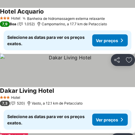
Hotel Acquario
Ver preços
Hotel
Banheira de hidromassagem externa relaxante
Ver preços
3 Estrelas
7,9
Boa
1.052
Campomarino, a 17.7 km de Petacciato
Selecione as datas para ver os preços
Ver preços
exatos.
Partilhar
Ad
Dakar Living Hotel
Ver preços
Hotel
3 Estrelas
7,3
520
Vasto, a 12.1 km de Petacciato
Selecione as datas para ver os preços
Ver preços
exatos.