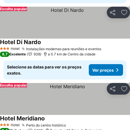
Escolha popular
Partilhar
Ad
Hotel Di Nardo
Ver preços
Hotel
Instalações modernas para reuniões e eventos
Ver preços
3 Estrelas
8,7
Excelente
938
a 0.7 km de Centro da cidade
Selecione as datas para ver os preços
Ver preços
exatos.
Escolha popular
Partilhar
Ad
Hotel Meridiano
Ver preços
Hotel
Perto do centro histórico
Ver preços
3 Estrelas