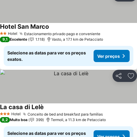
Hotel San Marco
Ver preços
Hotel
Estacionamento privado pago e conveniente
Ver preços
2 Estrelas
9,1
Excelente
1.118
Vasto, a 17.1 km de Petacciato
Selecione as datas para ver os preços
Ver preços
exatos.
Partilhar
Ad
La casa di Lelè
Ver preços
Hotel
Conceito de bed and breakfast para famílias
Ver preços
3 Estrelas
8,2
Muito boa
399
Termoli, a 11.3 km de Petacciato
Selecione as datas para ver os preços
Ver preços