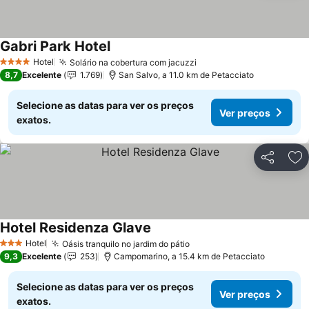
Gabri Park Hotel
Ver preços
Hotel
Solário na cobertura com jacuzzi
Ver preços
4 Estrelas
8,7
Excelente
1.769
San Salvo, a 11.0 km de Petacciato
Selecione as datas para ver os preços
Ver preços
exatos.
Partilhar
Ad
Hotel Residenza Glave
Ver preços
Hotel
Oásis tranquilo no jardim do pátio
Ver preços
3 Estrelas
9,3
Excelente
253
Campomarino, a 15.4 km de Petacciato
Selecione as datas para ver os preços
Ver preços
exatos.