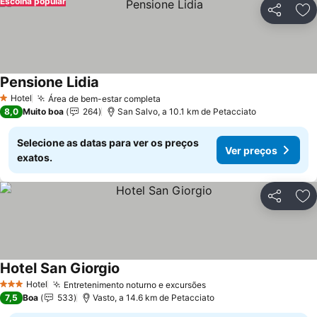
Escolha popular
Partilhar
Ad
Pensione Lidia
Ver preços
Hotel
Área de bem-estar completa
Ver preços
1 Estrelas
8,0
Muito boa
264
San Salvo, a 10.1 km de Petacciato
Selecione as datas para ver os preços
Ver preços
exatos.
Partilhar
Ad
Hotel San Giorgio
Ver preços
Hotel
Entretenimento noturno e excursões
Ver preços
3 Estrelas
7,5
Boa
533
Vasto, a 14.6 km de Petacciato