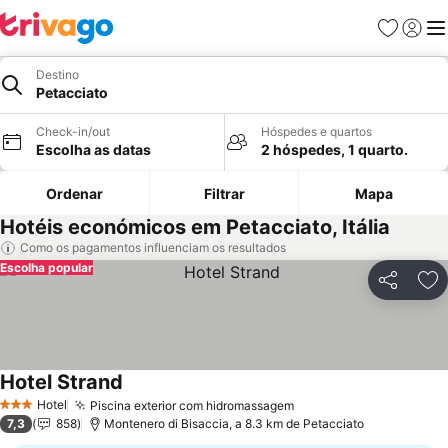
Favoritos
Iniciar
Me
Destino
Petacciato
Check-in/out
Hóspedes e quartos
Escolha as datas
2 hóspedes, 1 quarto.
Ordenar
Filtrar
Mapa
Hotéis económicos em Petacciato, Itália
Como os pagamentos influenciam os resultados
Escolha popular
Partilhar
Ad
Hotel Strand
Ver preços
Hotel
Piscina exterior com hidromassagem
Ver preços
3 Estrelas
7,3
858
Montenero di Bisaccia, a 8.3 km de Petacciato