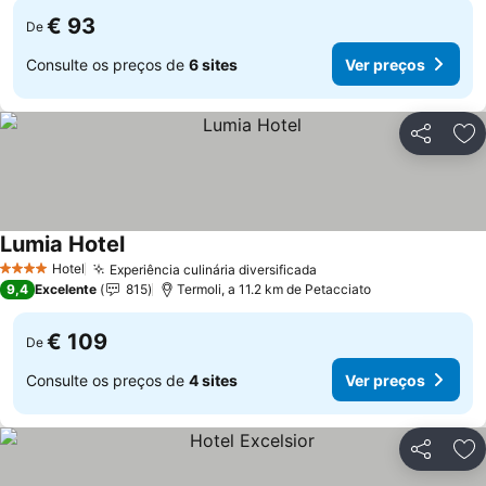
€ 93
De
Consulte os preços de
6 sites
Ver preços
Partilhar
Ad
Lumia Hotel
Ver preços
Hotel
Experiência culinária diversificada
Ver preços
4 Estrelas
9,4
Excelente
815
Termoli, a 11.2 km de Petacciato
€ 109
De
Consulte os preços de
4 sites
Ver preços
Partilhar
Ad