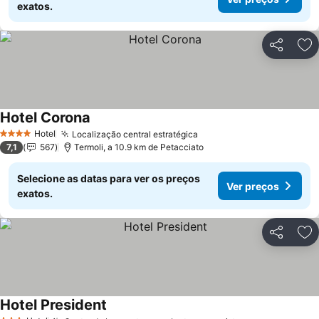
exatos.
Partilhar
Ad
Hotel Corona
Ver preços
Hotel
Localização central estratégica
Ver preços
4 Estrelas
7,1
567
Termoli, a 10.9 km de Petacciato
Selecione as datas para ver os preços
Ver preços
exatos.
Partilhar
Ad
Hotel President
Ver preços