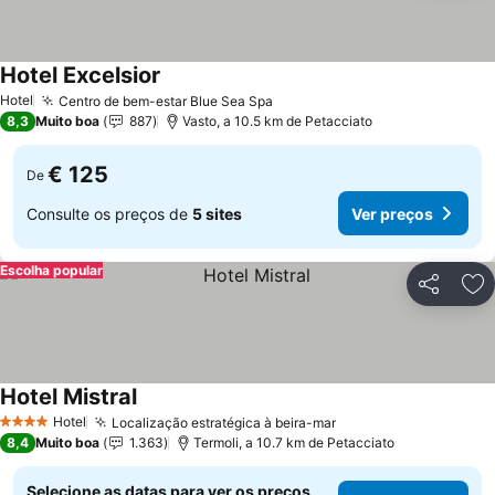
Hotel Excelsior
Ver preços
Hotel
Centro de bem-estar Blue Sea Spa
Ver preços
8,3
Muito boa
887
Vasto, a 10.5 km de Petacciato
€ 125
De
Consulte os preços de
5 sites
Ver preços
Escolha popular
Partilhar
Ad
Hotel Mistral
Ver preços
Hotel
Localização estratégica à beira-mar
Ver preços
4 Estrelas
8,4
Muito boa
1.363
Termoli, a 10.7 km de Petacciato
Selecione as datas para ver os preços