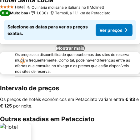
Hotel Santa Lucia
Ver preços
Hotel
Culinária molisana e italiana no Il Molinett
Ver preços
4 Estrelas
8,4
Muito boa
1.030
Termoli, a 11.1 km de Petacciato
Selecione as datas para ver os preços
Ver preços
exatos.
Mostrar mais
Os preços e a disponibilidade que recebemos dos sites de reserva
mudam frequentemente. Como tal, pode haver diferenças entre as
ofertas que consulta no trivago e os preços que estão disponíveis
nos sites de reserva.
Intervalo de preços
Os preços de hotéis económicos em Petacciato variam entre
‎€ 93
e
‎€ 125
por noite.
Outras estadias em Petacciato