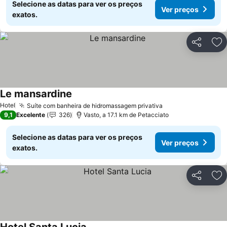
Selecione as datas para ver os preços
Ver preços
exatos.
Partilhar
Ad
Le mansardine
Ver preços
Hotel
Suíte com banheira de hidromassagem privativa
Ver preços
9,1
Excelente
326
Vasto, a 17.1 km de Petacciato
Selecione as datas para ver os preços
Ver preços
exatos.
Partilhar
Ad