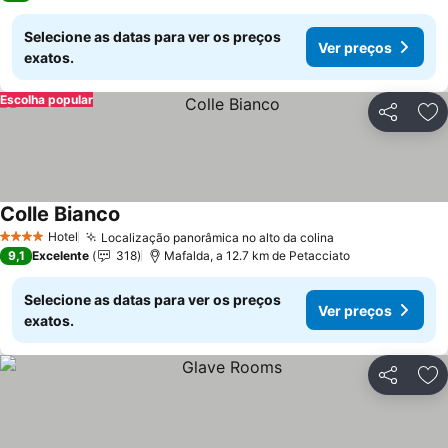
Selecione as datas para ver os preços
Ver preços
exatos.
Escolha popular
Partilhar
Ad
Colle Bianco
Ver preços
Hotel
Localização panorâmica no alto da colina
Ver preços
4 Estrelas
9,1
Excelente
318
Mafalda, a 12.7 km de Petacciato
Selecione as datas para ver os preços
Ver preços
exatos.
Partilhar
Ad