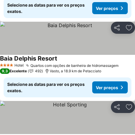
Selecione as datas para ver os preços
Ver preços
exatos.
Partilhar
Ad
Baia Delphis Resort
Ver preços
Hotel
Quartos com opções de banheira de hidromassagem
Ver pr
4 Estrelas
9,3
Excelente
492
Vasto, a 18.9 km de Petacciato
Selecione as datas para ver os preços
Ver preços
exatos.
Partilhar
Ad