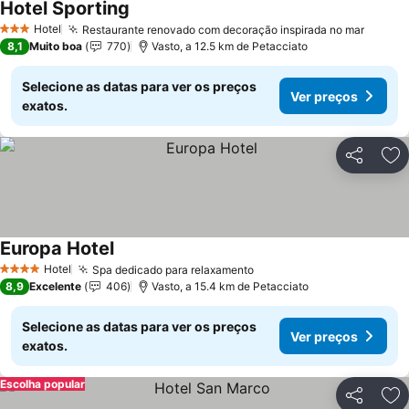
Hotel Sporting
Ver preços
Hotel
Restaurante renovado com decoração inspirada no mar
Ver pr
3 Estrelas
8,1
Muito boa
770
Vasto, a 12.5 km de Petacciato
Selecione as datas para ver os preços
Ver preços
exatos.
Partilhar
Ad
Europa Hotel
Ver preços
Hotel
Spa dedicado para relaxamento
Ver preços
4 Estrelas
8,9
Excelente
406
Vasto, a 15.4 km de Petacciato
Selecione as datas para ver os preços
Ver preços
exatos.
Escolha popular
Partilhar
Ad