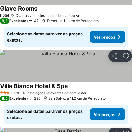
Glave Rooms
Ver preços
Hotel
Quartos vibrantes inspirados na Pop Art
Ver preços
9,2
Excelente
47
Termoli, a 11.1 km de Petacciato
Selecione as datas para ver os preços
Ver preços
exatos.
Partilhar
Ad
Villa Bianca Hotel & Spa
Ver preços
Hotel
Instalações relaxantes de bem-estar
Ver preços
3 Estrelas
8,5
Excelente
296
San Salvo, a 11.2 km de Petacciato
Selecione as datas para ver os preços
Ver preços
exatos.