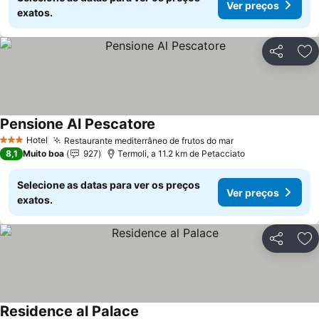
Ver preços
exatos.
Partilhar
Ad
Pensione Al Pescatore
Ver preços
Hotel
Restaurante mediterrâneo de frutos do mar
Ver preços
3 Estrelas
8,1
Muito boa
927
Termoli, a 11.2 km de Petacciato
Selecione as datas para ver os preços
Ver preços
exatos.
Partilhar
Ad
Residence al Palace