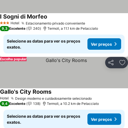
I Sogni di Morfeo
Ver preços
Hotel
Estacionamento privado conveniente
Ver preços
3 Estrelas
9,3
Excelente
240
Termoli, a 11.1 km de Petacciato
Selecione as datas para ver os preços
Ver preços
exatos.
Escolha popular
Partilhar
Ad
Gallo's City Rooms
Ver preços
Hotel
Design moderno e cuidadosamente selecionado
Ver preços
9,4
Excelente
138
Termoli, a 10.2 km de Petacciato
Selecione as datas para ver os preços
Ver preços
exatos.