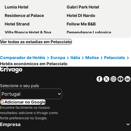
Lumia Hotel
Gabri Park Hotel
Residence al Palace
Hotel Di Nardo
Hotel Strand
Follow Me B&B
Villa Bianca Hotel & Spa
Dependance Ludovica
Hotel Royal
Europa Hotel
Ver todas as estadias em Petacciato
Hotel Residenza Glave
Aloha Park Hotel
Comparador de Hotéis
Europa
Itália
Molise
Petacciato
Baia Delphis Resort
Hotéis económicos em Petacciato
Facebook
Twitter
Insta
Yo
Selecione o seu país
Adicionar no Google
Encontre facilmente os nossos
resultados: adicione o trivago como
fonte preferencial no Google.
Empresa