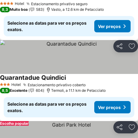
Ver preços
Hotel
Estacionamento privativo seguro
Ver preços
4 Estrelas
8,3
Muito boa
583
Vasto, a 12.6 km de Petacciato
Selecione as datas para ver os preços
Ver preços
exatos.
Partilhar
Ad
Quarantadue Quindici
Ver preços
Hotel
Estacionamento privativo coberto
Ver preços
3 Estrelas
8,5
Excelente
604
Termoli, a 11.1 km de Petacciato
Selecione as datas para ver os preços
Ver preços
exatos.
Escolha popular
Partilhar
Ad