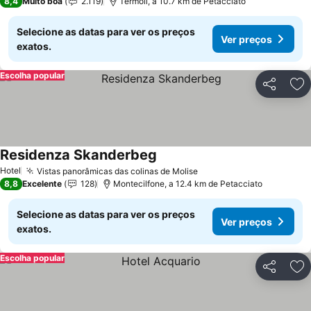
8,4
Muito boa
2.119
Termoli, a 10.7 km de Petacciato
Selecione as datas para ver os preços
Ver preços
exatos.
Escolha popular
Partilhar
Ad
Residenza Skanderbeg
Ver preços
Hotel
Vistas panorâmicas das colinas de Molise
Ver preços
8,8
Excelente
128
Montecilfone, a 12.4 km de Petacciato
Selecione as datas para ver os preços
Ver preços
exatos.
Escolha popular
Partilhar
Ad