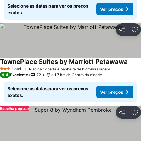
Selecione as datas para ver os preços
Ver preços
exatos.
Partilhar
Ad
TownePlace Suites by Marriott Petawawa
Ver p
Hotel
Piscina coberta e banheira de hidromassagem
Ver preços
3 Estrelas
9,4
Excelente
721
a 1.7 km de Centro da cidade
Selecione as datas para ver os preços
Ver preços
exatos.
Escolha popular
Partilhar
Ad