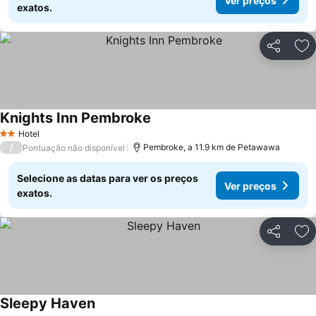
Ver preços
exatos.
Partilhar
Ad
Knights Inn Pembroke
Ver preços
Hotel
2 Estrelas
/
Pembroke, a 11.9 km de Petawawa
Pontuação não disponível
Selecione as datas para ver os preços
Ver preços
exatos.
Partilhar
Ad
Sleepy Haven
Ver preços