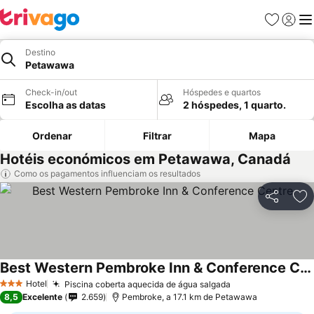
Favoritos
Iniciar
Me
Destino
Petawawa
Check-in/out
Hóspedes e quartos
Escolha as datas
2 hóspedes, 1 quarto.
Ordenar
Filtrar
Mapa
Hotéis económicos em Petawawa, Canadá
Como os pagamentos influenciam os resultados
Partilhar
Ad
Best Western Pembroke Inn & Conference Centre
Ver preços
Hotel
Piscina coberta aquecida de água salgada
Ver preços
3 Estrelas
8,5
Excelente
2.659
Pembroke, a 17.1 km de Petawawa