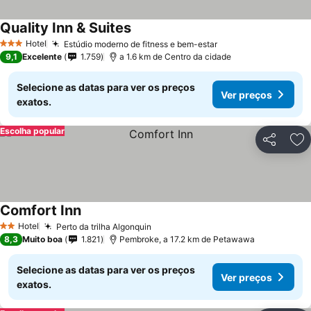
Quality Inn & Suites
Ver preços
Hotel
Estúdio moderno de fitness e bem-estar
Ver preços
3 Estrelas
9,1
Excelente
1.759
a 1.6 km de Centro da cidade
Selecione as datas para ver os preços
Ver preços
exatos.
Escolha popular
Partilhar
Ad
Comfort Inn
Ver preços
Hotel
Perto da trilha Algonquin
Ver preços
2 Estrelas
8,3
Muito boa
1.821
Pembroke, a 17.2 km de Petawawa
Selecione as datas para ver os preços
Ver preços
exatos.