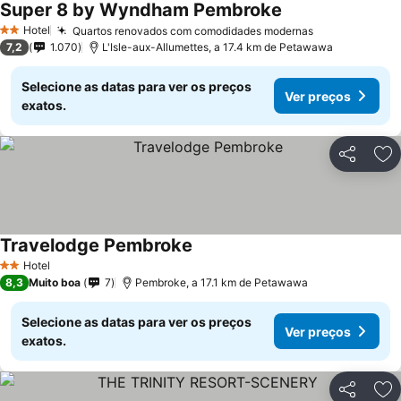
Super 8 by Wyndham Pembroke
Ver preços
Hotel
Quartos renovados com comodidades modernas
Ver preços
2 Estrelas
7,2
1.070
L'Isle-aux-Allumettes, a 17.4 km de Petawawa
Selecione as datas para ver os preços
Ver preços
exatos.
Partilhar
Ad
Travelodge Pembroke
Ver preços
Hotel
2 Estrelas
8,3
Muito boa
7
Pembroke, a 17.1 km de Petawawa
Selecione as datas para ver os preços
Ver preços
exatos.
Partilhar
Ad