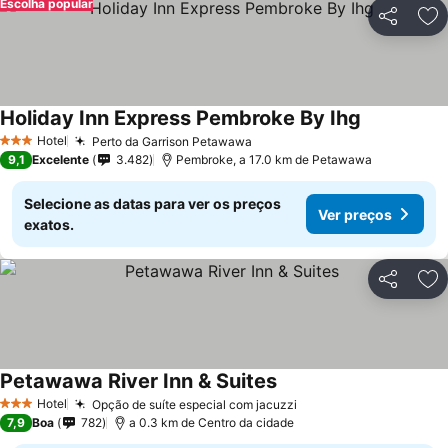
Escolha popular
Partilhar
Ad
Holiday Inn Express Pembroke By Ihg
Ver preços
Hotel
Perto da Garrison Petawawa
Ver preços
3 Estrelas
9,1
Excelente
3.482
Pembroke, a 17.0 km de Petawawa
Selecione as datas para ver os preços
Ver preços
exatos.
Partilhar
Ad
Petawawa River Inn & Suites
Ver preços
Hotel
Opção de suíte especial com jacuzzi
Ver preços
3 Estrelas
7,9
Boa
782
a 0.3 km de Centro da cidade