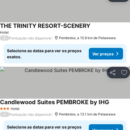
THE TRINITY RESORT-SCENERY
Ver preços
Hotel
/
Pembroke, a 15.9 km de Petawawa
Pontuação não disponível
Selecione as datas para ver os preços
Ver preços
exatos.
Partilhar
Ad
Candlewood Suites PEMBROKE by IHG
Ver preç
Hotel
3 Estrelas
/
Pembroke, a 13.1 km de Petawawa
Pontuação não disponível
Selecione as datas para ver os preços