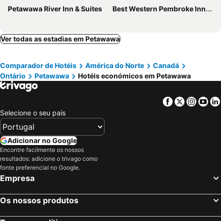
Petawawa River Inn & Suites
Best Western Pembroke Inn & Conference Centre
Ver todas as estadias em Petawawa
Comparador de Hotéis
América do Norte
Canadá
Ontário
Petawawa
Hotéis económicos em Petawawa
Facebook
Twitter
Insta
Yo
Selecione o seu país
Adicionar no Google
Encontre facilmente os nossos
resultados: adicione o trivago como
fonte preferencial no Google.
Empresa
Os nossos produtos