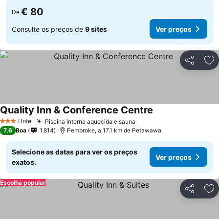
€ 80
De
Consulte os preços de
9 sites
Ver preços
Partilhar
Ad
Quality Inn & Conference Centre
Ver preços
Hotel
Piscina interna aquecida e sauna
Ver preços
3 Estrelas
7,6
Boa
1.814
Pembroke, a 17.1 km de Petawawa
Selecione as datas para ver os preços
Ver preços
exatos.
Escolha popular
Partilhar
Ad