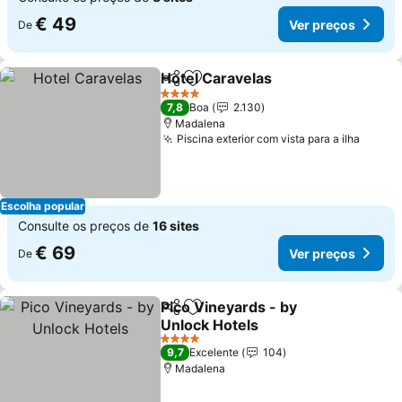
€ 49
Ver preços
De
Hotel Caravelas
Partilhar
Adicionar aos favoritos
Ver preço
4 Estrelas
7,8
Boa
2.130
Madalena
Piscina exterior com vista para a ilha
Ver p
Escolha popular
Consulte os preços de
16 sites
€ 69
Ver preços
De
Pico Vineyards - by
Partilhar
Adicionar aos favoritos
Unlock Hotels
Ver preços
4 Estrelas
9,7
Excelente
104
Madalena