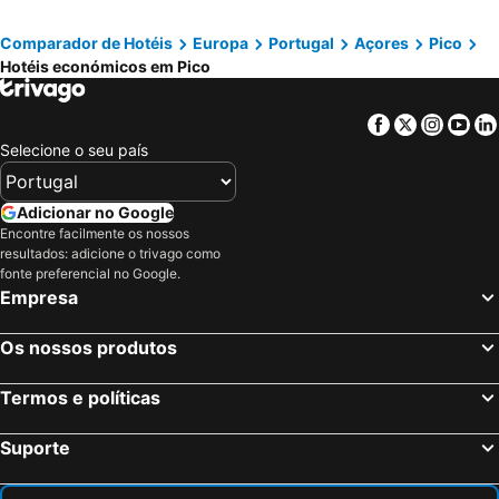
Casavó
Pico Vineyards - by Unlock Hotels
As Casas do Vinagreiro
Yes Pico
Comparador de Hotéis
Europa
Portugal
Açores
Pico
Hotéis económicos em Pico
Melosplace
Pocinhobay
Casa do António Júlio
Adega Dos Terceira
Facebook
Twitter
Insta
Yo
Cagarra Nest Winery
Adega Mourato
Selecione o seu país
Casa das Barcas
Villa 4 Seasons
Casa Adega Alto do Passinho
Adicionar no Google
Encontre facilmente os nossos
resultados: adicione o trivago como
fonte preferencial no Google.
Empresa
Os nossos produtos
Termos e políticas
Suporte