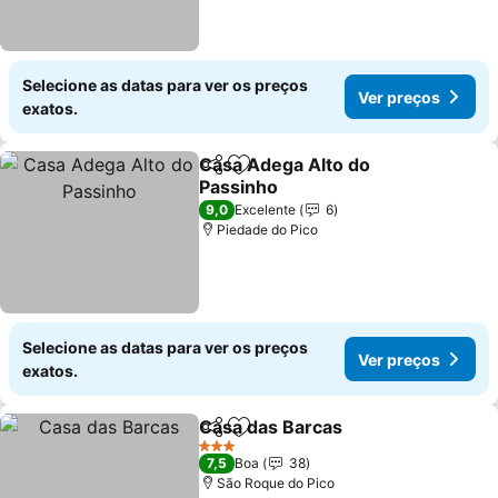
Selecione as datas para ver os preços
Ver preços
exatos.
Casa Adega Alto do
Partilhar
Adicionar aos favoritos
Passinho
Ver preços
9,0
Excelente
6
Piedade do Pico
Selecione as datas para ver os preços
Ver preços
exatos.
Casa das Barcas
Partilhar
Adicionar aos favoritos
Ver preço
3 Estrelas
7,5
Boa
38
São Roque do Pico