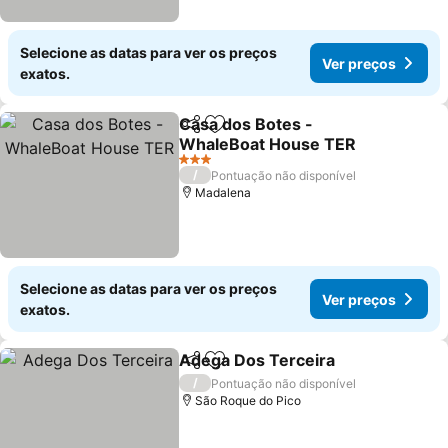
Selecione as datas para ver os preços
Ver preços
exatos.
Casa dos Botes -
Partilhar
Adicionar aos favoritos
WhaleBoat House TER
Ver preços
3 Estrelas
/
Pontuação não disponível
Madalena
Selecione as datas para ver os preços
Ver preços
exatos.
Adega Dos Terceira
Partilhar
Adicionar aos favoritos
Ver pr
/
Pontuação não disponível
São Roque do Pico