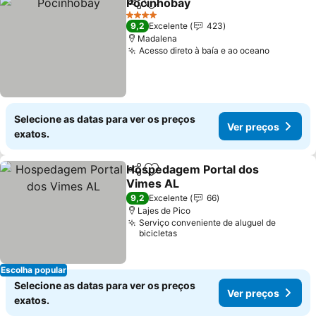
Pocinhobay
Partilhar
Adicionar aos favoritos
Ver preços
4 Estrelas
9,2
Excelente
423
Madalena
Acesso direto à baía e ao oceano
Ver preç
Selecione as datas para ver os preços
Ver preços
exatos.
Hospedagem Portal dos
Partilhar
Adicionar aos favoritos
Vimes AL
Ver preços
9,2
Excelente
66
Lajes de Pico
Serviço conveniente de aluguel de
bicicletas
Escolha popular
Selecione as datas para ver os preços
Ver preços
exatos.