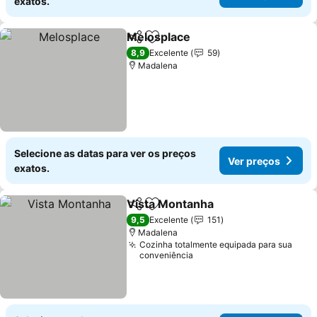
exatos.
Melosplace
Partilhar
Adicionar aos favoritos
Ver preços
8,9
Excelente
59
Madalena
Selecione as datas para ver os preços
Ver preços
exatos.
Vista Montanha
Partilhar
Adicionar aos favoritos
Ver preços
9,5
Excelente
151
Madalena
Cozinha totalmente equipada para sua
conveniência