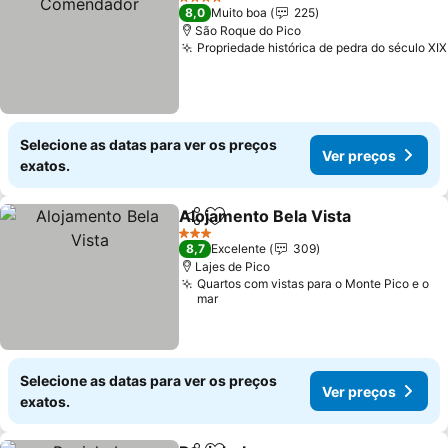
4 Estrelas
8,0
Muito boa
225
São Roque do Pico
Propriedade histórica de pedra do século XIX
Selecione as datas para ver os preços
Ver preços
exatos.
Alojamento Bela Vista
Partilhar
Adicionar aos favoritos
Ver 
3 Estrelas
8,7
Excelente
309
Lajes de Pico
Quartos com vistas para o Monte Pico e o
mar
Selecione as datas para ver os preços
Ver preços
exatos.