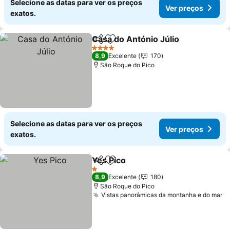
Selecione as datas para ver os preços
Ver preços
exatos.
Casa do António Júlio
Partilhar
Adicionar aos favoritos
Ver 
4 Estrelas
8,9
Excelente
170
São Roque do Pico
Selecione as datas para ver os preços
Ver preços
exatos.
Yes Pico
Partilhar
Adicionar aos favoritos
Ver preços
1 Estrelas
8,9
Excelente
180
São Roque do Pico
Vistas panorâmicas da montanha e do mar
V