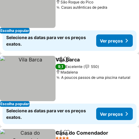
São Roque do Pico
Casas autênticas de pedra
Ver preços
Escolha popular
Selecione as datas para ver os preços
Ver preços
exatos.
Vila Barca
Partilhar
Adicionar aos favoritos
Ver preços
9,1
Excelente
550
Madalena
A poucos passos de uma piscina natural
Ver
Escolha popular
Selecione as datas para ver os preços
Ver preços
exatos.
Casa do Comendador
Partilhar
Adicionar aos favoritos
Ver 