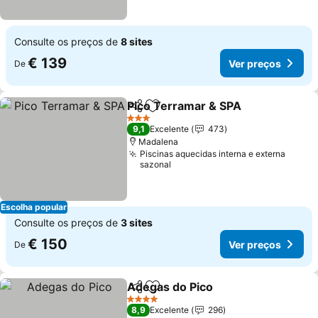
Consulte os preços de
8 sites
€ 139
Ver preços
De
Pico Terramar & SPA
Partilhar
Adicionar aos favoritos
Ver p
3 Estrelas
9,1
Excelente
473
Madalena
Piscinas aquecidas interna e externa
sazonal
Escolha popular
Consulte os preços de
3 sites
€ 150
Ver preços
De
Adegas do Pico
Partilhar
Adicionar aos favoritos
Ver preços
4 Estrelas
8,9
Excelente
296