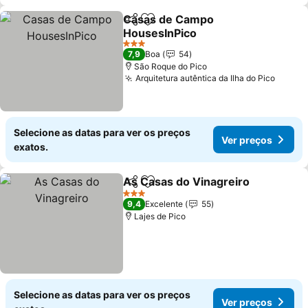
Casas de Campo
Partilhar
Adicionar aos favoritos
HousesInPico
Ver preços
3 Estrelas
7,9
Boa
54
São Roque do Pico
Arquitetura autêntica da Ilha do Pico
Ver p
Selecione as datas para ver os preços
Ver preços
exatos.
As Casas do Vinagreiro
Partilhar
Adicionar aos favoritos
Ve
3 Estrelas
9,4
Excelente
55
Lajes de Pico
Selecione as datas para ver os preços
Ver preços