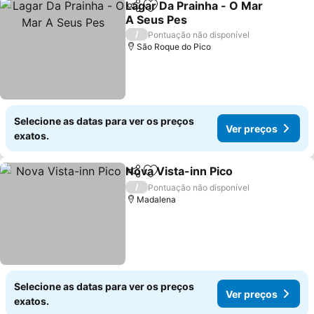
Lagar Da Prainha - O Mar
Partilhar
Adicionar aos favoritos
A Seus Pes
Ver preços
/
Pontuação não disponível
São Roque do Pico
Selecione as datas para ver os preços
Ver preços
exatos.
Nova Vista-inn Pico
Partilhar
Adicionar aos favoritos
Ver pr
/
Pontuação não disponível
Madalena
Selecione as datas para ver os preços
Ver preços
exatos.