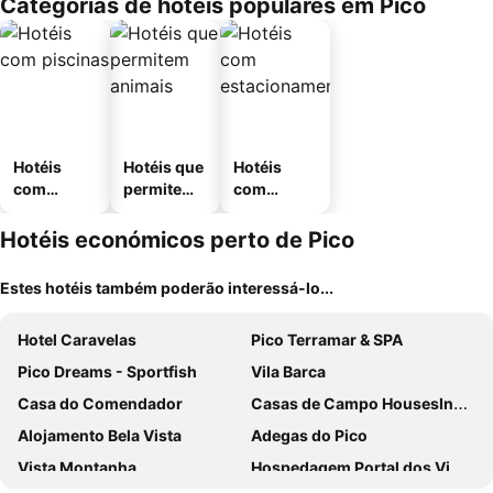
Categorias de hotéis populares em Pico
Hotéis
Hotéis que
Hotéis
com
permitem
com
piscinas
animais
estaciona
mento
Hotéis económicos perto de Pico
Estes hotéis também poderão interessá-lo...
Hotel Caravelas
Pico Terramar & SPA
Pico Dreams - Sportfish
Vila Barca
Casa do Comendador
Casas de Campo HousesInPico
Alojamento Bela Vista
Adegas do Pico
Vista Montanha
Hospedagem Portal dos Vimes AL