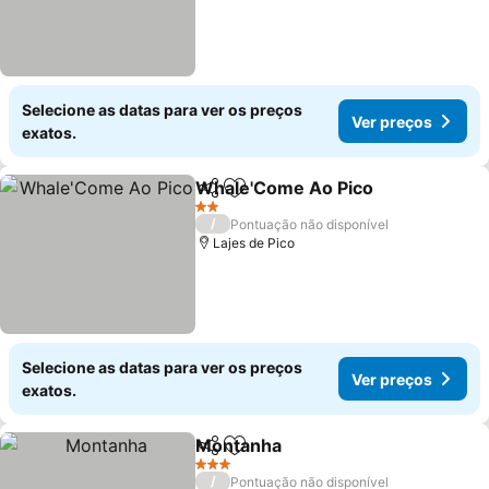
Selecione as datas para ver os preços
Ver preços
exatos.
Whale'Come Ao Pico
Partilhar
Adicionar aos favoritos
Ver p
2 Estrelas
/
Pontuação não disponível
Lajes de Pico
Selecione as datas para ver os preços
Ver preços
exatos.
Montanha
Partilhar
Adicionar aos favoritos
Ver preços
3 Estrelas
/
Pontuação não disponível