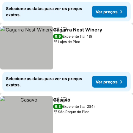
Selecione as datas para ver os preços
Ver preços
exatos.
Cagarra Nest Winery
Partilhar
Adicionar aos favoritos
Ver 
9,9
Excelente
18
Lajes de Pico
Selecione as datas para ver os preços
Ver preços
exatos.
Casavó
Partilhar
Adicionar aos favoritos
Ver preços
9,3
Excelente
284
São Roque do Pico