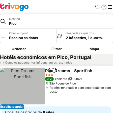
Favoritos
Iniciar
Me
Destino
Pico
Check-in/out
Hóspedes e quartos
Escolha as datas
2 hóspedes, 1 quarto.
Ordenar
Filtrar
Mapa
Hotéis económicos em Pico, Portugal
Como os pagamentos influenciam os resultados
Pico Dreams - Sportfish
Partilhar
Adicionar aos favoritos
Ve
3 Estrelas
9,2
Excelente
1.192
São Roque do Pico
Recém-renovado e com decoração de bom
gosto
Escolha popular
Consulte os preços de
8 sites