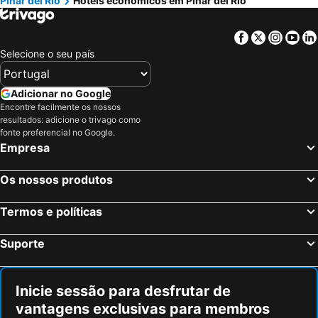
Pinar del Río
Hotéis económicos em Pinar del Río
Facebook
Twitter
Insta
Yo
Selecione o seu país
Adicionar no Google
Encontre facilmente os nossos
resultados: adicione o trivago como
fonte preferencial no Google.
Empresa
Os nossos produtos
Termos e políticas
Suporte
Inicie sessão para desfrutar de
vantagens exclusivas para membros