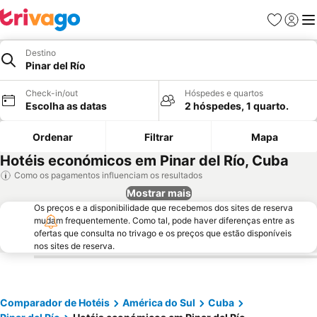
Favoritos
Iniciar
Me
Destino
Pinar del Río
Check-in/out
Hóspedes e quartos
Escolha as datas
2 hóspedes, 1 quarto.
Ordenar
Filtrar
Mapa
Hotéis económicos em Pinar del Río, Cuba
Como os pagamentos influenciam os resultados
Mostrar mais
Os preços e a disponibilidade que recebemos dos sites de reserva
mudam frequentemente. Como tal, pode haver diferenças entre as
ofertas que consulta no trivago e os preços que estão disponíveis
nos sites de reserva.
Comparador de Hotéis
América do Sul
Cuba