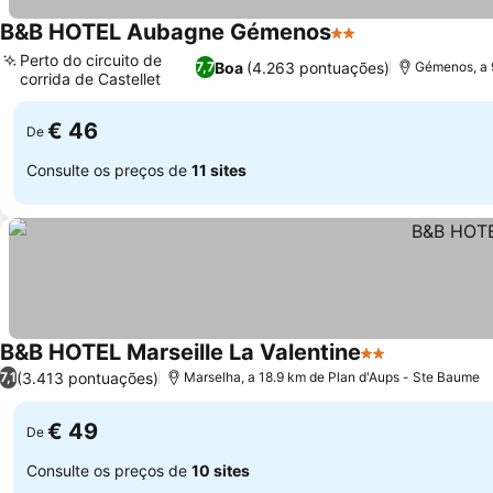
B&B HOTEL Aubagne Gémenos
2 Estrelas
Ver preços
Perto do circuito de
Boa
(4.263 pontuações)
7,7
Gémenos, a 
corrida de Castellet
Ver preços
€ 46
De
Consulte os preços de
11 sites
B&B HOTEL Marseille La Valentine
2 Estrelas
Ver preços
(3.413 pontuações)
7,1
Marselha, a 18.9 km de Plan d'Aups - Ste Baume
€ 49
De
Consulte os preços de
10 sites