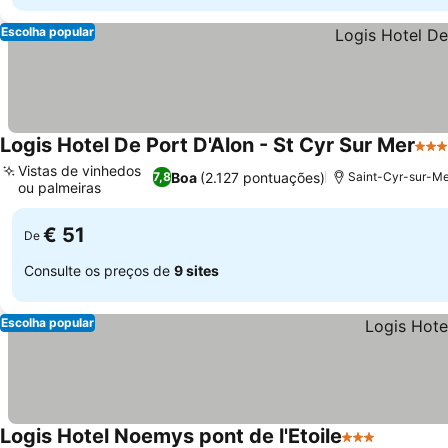
Escolha popular
Logis Hotel De Port D'Alon - St Cyr Sur Mer
3 Es
Vistas de vinhedos
Boa
(2.127 pontuações)
7,8
Saint-Cyr-sur-Mer
ou palmeiras
Ver preços
€ 51
De
Consulte os preços de
9 sites
Escolha popular
Logis Hotel Noemys pont de l'Etoile
3 Estrelas
Ver preç