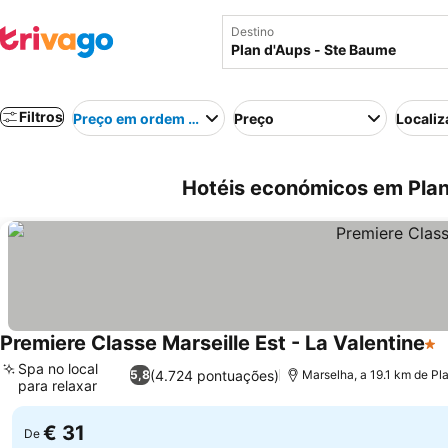
Destino
Filtros
Preço em ordem crescente
Preço
Localiz
Hotéis económicos em Plan
Premiere Classe Marseille Est - La Valentine
1 E
V
Spa no local
(4.724 pontuações)
5,8
Marselha, a 19.1 km de Pl
para relaxar
Ver preços
€ 31
De