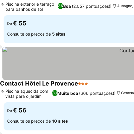
Piscina exterior e terraço
Boa
(2.057 pontuações)
7,5
Aubagne, 
para banhos de sol
Ver preços
€ 55
De
Consulte os preços de
5 sites
Contact Hôtel Le Provence
3 Estrelas
Ver preços
Piscina aquecida com
Muito boa
(666 pontuações)
8,1
Gémenos
vista para o jardim
Ver preços
€ 56
De
Consulte os preços de
10 sites