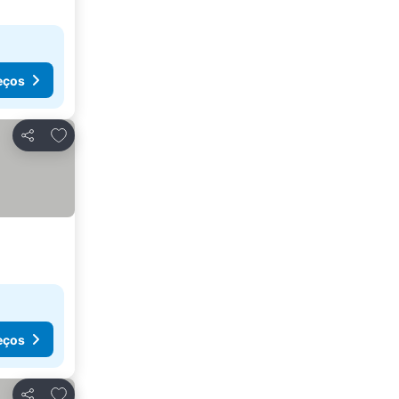
eços
Adicionar aos favoritos
Partilhar
eços
Adicionar aos favoritos