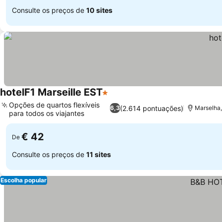
Consulte os preços de
10 sites
hotelF1 Marseille EST
1 Estrelas
Ver preços
Opções de quartos flexíveis
(2.614 pontuações)
6,3
Marselha,
para todos os viajantes
Ver preços
€ 42
De
Consulte os preços de
11 sites
Escolha popular