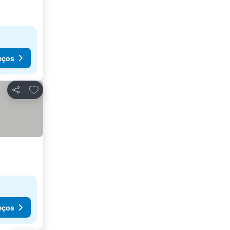
eços
Adicionar aos favoritos
Partilhar
eços