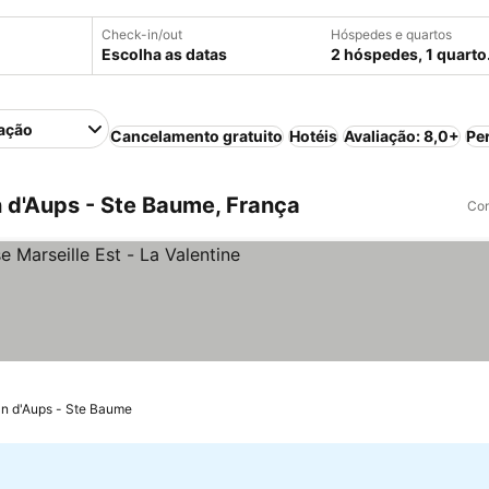
Check-in/out
Hóspedes e quartos
Escolha as datas
2 hóspedes, 1 quarto
ação
Cancelamento gratuito
Hotéis
Avaliação: 8,0+
Pe
 d'Aups - Ste Baume, França
Com
strelas
er preços
an d'Aups - Ste Baume