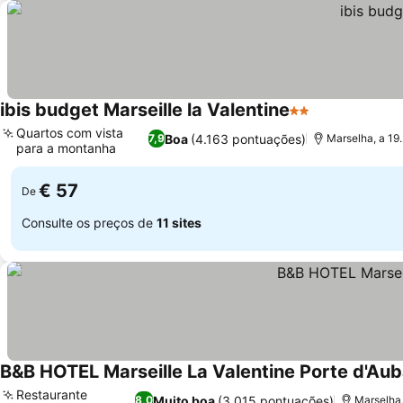
ibis budget Marseille la Valentine
2 Estrelas
Ver preços
Quartos com vista
Boa
(4.163 pontuações)
7,9
Marselha, a 19
para a montanha
Ver preços
€ 57
De
Consulte os preços de
11 sites
B&B HOTEL Marseille La Valentine Porte d'Au
Restaurante
Muito boa
(3.015 pontuações)
8,0
Marselha,