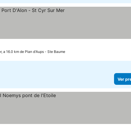
trelas
Ver preços
, a 16.0 km de Plan d'Aups - Ste Baume
Ver pr
os