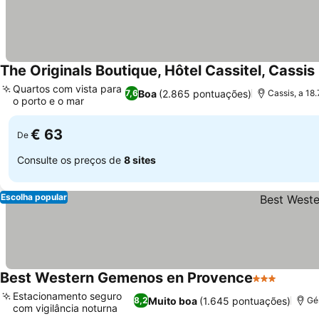
The Originals Boutique, Hôtel Cassitel, Cassis
Quartos com vista para
Boa
(2.865 pontuações)
7,6
Cassis, a 18
o porto e o mar
Ver preços
€ 63
De
Consulte os preços de
8 sites
Escolha popular
Best Western Gemenos en Provence
3 Estrelas
Ver pr
Estacionamento seguro
Muito boa
(1.645 pontuações)
8,2
Gé
com vigilância noturna