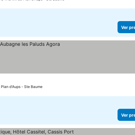
Ver pr
eços
 Plan d'Aups - Ste Baume
Ver pr