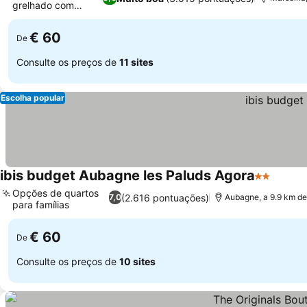
grelhado com
Ver preços
terraço
€ 60
De
Consulte os preços de
11 sites
Escolha popular
ibis budget Aubagne les Paluds Agora
2 Estrelas
Ver pr
Opções de quartos
(2.616 pontuações)
7,0
Aubagne, a 9.9 km de
para famílias
Ver preços
€ 60
De
Consulte os preços de
10 sites