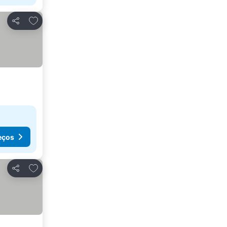
Adicionar aos favoritos
Partilhar
eços
Adicionar aos favoritos
Partilhar