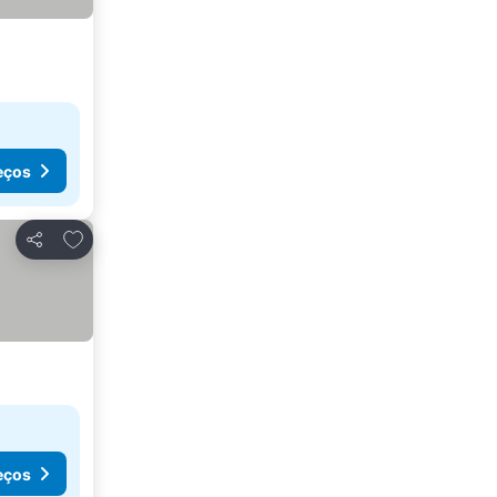
eços
Adicionar aos favoritos
Partilhar
eços