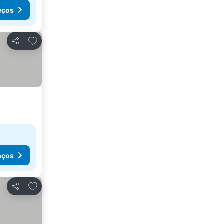
eços
Adicionar aos favoritos
Partilhar
eços
Adicionar aos favoritos
Partilhar