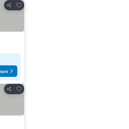
Adicionar aos favoritos
Partilhar
eços
Adicionar aos favoritos
Partilhar