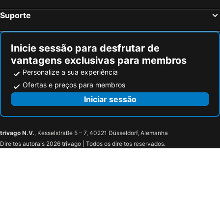
Mini Hotel Fast Sleep Guarulhos By Slaviero Hotéis
Hotel Tiquatira - Zona Leste
Suporte
Villa Fatima Hostel Gru
Hotel Progresso de Itaquera
Curia Parque Hotel
Giardino Hotel
Inicie sessão para desfrutar de
Hotel Cumbica
Hotel Fragata
vantagens exclusivas para membros
Guess Hotel & Motel
Hotel Patriarca
Personalize a sua experiência
Hotel City I
Hotel Cereja
Ofertas e preços para membros
Vênus Inn Motel
Hotel Paraty
Iniciar sessão
Pousada Guarulhos
Viverdi Hotel
Bela Vista Hotel
Hotel Solares
trivago N.V.
, Kesselstraße 5 – 7, 40221 Düsseldorf, Alemanha
Charlott Hotel
Club Med Lake Paradise - Sao Paulo
Direitos autorais 2026 trivago | Todos os direitos reservados.