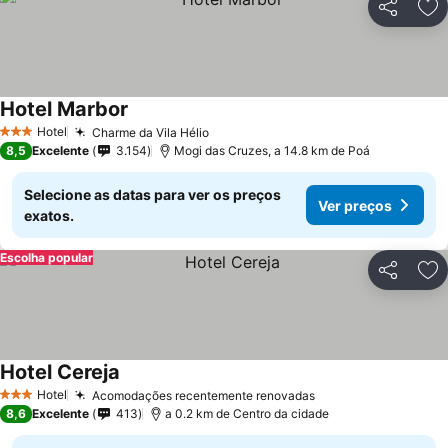
Partilhar
Ad
Hotel Marbor
Hotel
Charme da Vila Hélio
3 Estrelas
8,5
Excelente
3.154
Mogi das Cruzes, a 14.8 km de Poá
Selecione as datas para ver os preços
Ver preços
exatos.
Escolha popular
Partilhar
Ad
Hotel Cereja
Hotel
Acomodações recentemente renovadas
3 Estrelas
8,6
Excelente
413
a 0.2 km de Centro da cidade