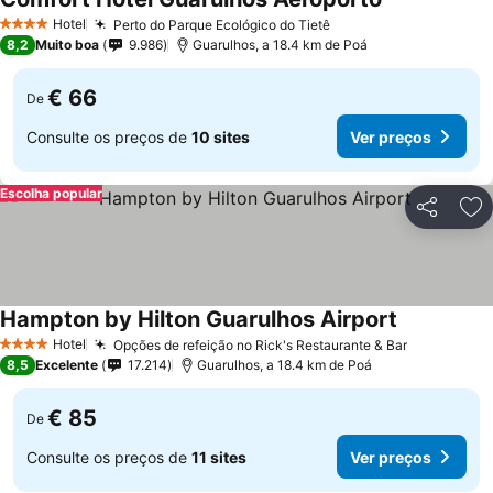
Hotel
Perto do Parque Ecológico do Tietê
4 Estrelas
8,2
Muito boa
9.986
Guarulhos, a 18.4 km de Poá
€ 66
De
Consulte os preços de
10 sites
Ver preços
Escolha popular
Partilhar
Ad
Hampton by Hilton Guarulhos Airport
Hotel
Opções de refeição no Rick's Restaurante & Bar
4 Estrelas
8,5
Excelente
17.214
Guarulhos, a 18.4 km de Poá
€ 85
De
Consulte os preços de
11 sites
Ver preços