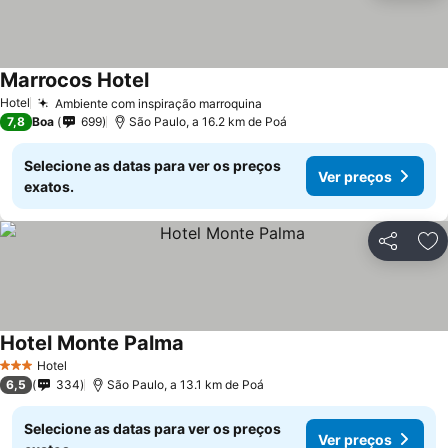
Marrocos Hotel
Hotel
Ambiente com inspiração marroquina
7,8
Boa
699
São Paulo, a 16.2 km de Poá
Selecione as datas para ver os preços
Ver preços
exatos.
Partilhar
Ad
Hotel Monte Palma
Hotel
3 Estrelas
6,5
334
São Paulo, a 13.1 km de Poá
Selecione as datas para ver os preços
Ver preços