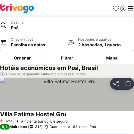
Favoritos
Iniciar
Me
Destino
Poá
Check-in/out
Hóspedes e quartos
Escolha as datas
2 hóspedes, 1 quarto.
Ordenar
Filtrar
Mapa
Hotéis económicos em Poá, Brasil
Como os pagamentos influenciam os resultados
Partilhar
Ad
Villa Fatima Hostel Gru
Hotel
Ambiente tranquilo e seguro
1 Estrelas
8,2
Muito boa
312
Guarulhos, a 18.1 km de Poá