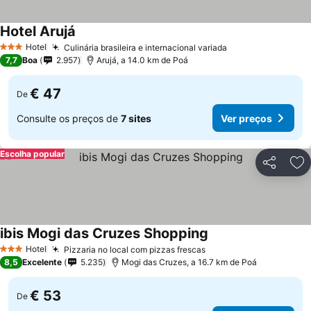
Hotel Arujá
Hotel
Culinária brasileira e internacional variada
3 Estrelas
7,7
Boa
2.957
Arujá, a 14.0 km de Poá
€ 47
De
Consulte os preços de
7 sites
Ver preços
Escolha popular
Partilhar
Ad
ibis Mogi das Cruzes Shopping
Hotel
Pizzaria no local com pizzas frescas
3 Estrelas
8,5
Excelente
5.235
Mogi das Cruzes, a 16.7 km de Poá
€ 53
De