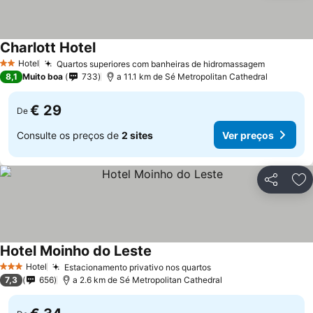
Charlott Hotel
Hotel
Quartos superiores com banheiras de hidromassagem
2 Estrelas
8,1
Muito boa
733
a 11.1 km de Sé Metropolitan Cathedral
€ 29
De
Consulte os preços de
2 sites
Ver preços
Partilhar
Ad
Hotel Moinho do Leste
Hotel
Estacionamento privativo nos quartos
3 Estrelas
7,3
656
a 2.6 km de Sé Metropolitan Cathedral