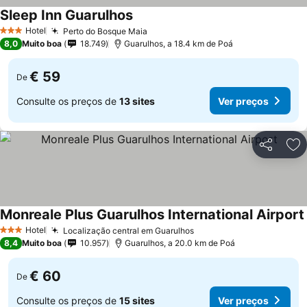
Sleep Inn Guarulhos
Hotel
Perto do Bosque Maia
3 Estrelas
8,0
Muito boa
18.749
Guarulhos, a 18.4 km de Poá
€ 59
De
Consulte os preços de
13 sites
Ver preços
Partilhar
Ad
Monreale Plus Guarulhos International Airport
Hotel
Localização central em Guarulhos
3 Estrelas
8,4
Muito boa
10.957
Guarulhos, a 20.0 km de Poá
€ 60
De
Consulte os preços de
15 sites
Ver preços