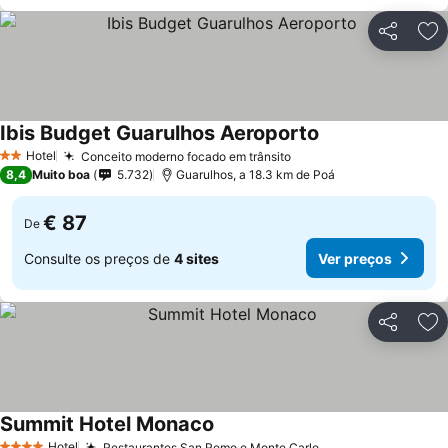
Partilhar
Ad
Ibis Budget Guarulhos Aeroporto
Hotel
Conceito moderno focado em trânsito
2 Estrelas
8,4
Muito boa
5.732
Guarulhos, a 18.3 km de Poá
€ 87
De
Consulte os preços de
4 sites
Ver preços
Partilhar
Ad
Summit Hotel Monaco
Hotel
Restaurantes San Remo e Monte Carlo