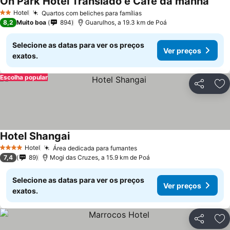
On Park Hotel Translado e Café da manhã
Hotel
Quartos com beliches para famílias
2 Estrelas
8,2
Muito boa
894
Guarulhos, a 19.3 km de Poá
Selecione as datas para ver os preços
Ver preços
exatos.
Escolha popular
Partilhar
Ad
Hotel Shangai
Hotel
Área dedicada para fumantes
4 Estrelas
7,4
89
Mogi das Cruzes, a 15.9 km de Poá
Selecione as datas para ver os preços
Ver preços
exatos.
Partilhar
Ad