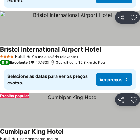
exatos.
Partilhar
Ad
Bristol International Airport Hotel
Hotel
Sauna e solário relaxantes
4 Estrelas
8,6
Excelente
17.163
Guarulhos, a 19.8 km de Poá
Selecione as datas para ver os preços
Ver preços
exatos.
Escolha popular
Partilhar
Ad
Cumbipar King Hotel
Hotel
Estacionamento seguro