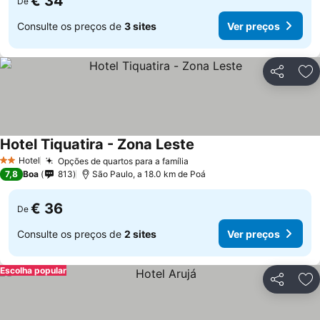
€ 34
De
Consulte os preços de
3 sites
Ver preços
Partilhar
Ad
Hotel Tiquatira - Zona Leste
Hotel
Opções de quartos para a família
2 Estrelas
7,8
Boa
813
São Paulo, a 18.0 km de Poá
€ 36
De
Consulte os preços de
2 sites
Ver preços
Escolha popular
Partilhar
Ad