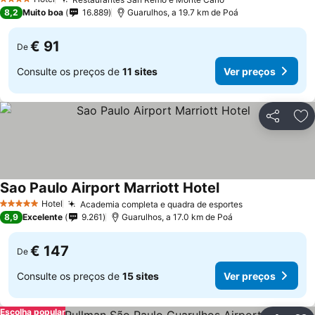
4 Estrelas
8,2
Muito boa
16.889
Guarulhos, a 19.7 km de Poá
€ 91
De
Consulte os preços de
11 sites
Ver preços
Partilhar
Ad
Sao Paulo Airport Marriott Hotel
Hotel
Academia completa e quadra de esportes
5 Estrelas
8,9
Excelente
9.261
Guarulhos, a 17.0 km de Poá
€ 147
De
Consulte os preços de
15 sites
Ver preços
Escolha popular