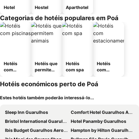
Hotel
Hostel
Aparthotel
Categorias de hotéis populares em Poá
Hotéis
Hotéis que
Hotéis
Hotéis
com
permitem
com spa
com
piscinas
animais
estaciona
mento
Hotéis económicos perto de Poá
Estes hotéis também poderão interessá-lo...
Sleep Inn Guarulhos
Comfort Hotel Guarulhos Aeroporto
Bristol International Guarulhos
Hotel Panamby Guarulhos
Ibis Budget Guarulhos Aeroporto
Hampton by Hilton Guarulhos Airport