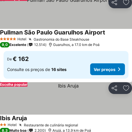
Partilhar
Ad
Pullman São Paulo Guarulhos Airport
Hotel
Gastronomia do Base Steakhouse
5 Estrelas
9,0
Excelente
12.514
Guarulhos, a 17.0 km de Poá
€ 162
De
Consulte os preços de
16 sites
Ver preços
Escolha popular
Partilhar
Ad
Ibis Aruja
Hotel
Restaurante de culinária regional
2 Estrelas
8,3
Muito boa
2.300
Arujá, a 13.9 km de Poá