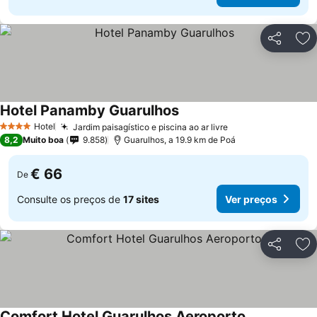
Partilhar
Ad
Hotel Panamby Guarulhos
Hotel
Jardim paisagístico e piscina ao ar livre
4 Estrelas
8,2
Muito boa
9.858
Guarulhos, a 19.9 km de Poá
€ 66
De
Consulte os preços de
17 sites
Ver preços
Partilhar
Ad
Comfort Hotel Guarulhos Aeroporto