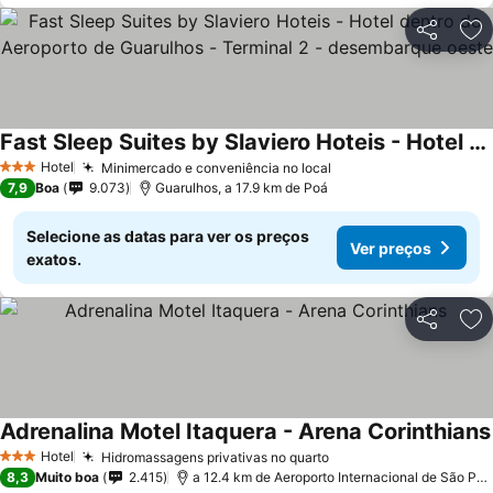
Partilhar
Ad
Fast Sleep Suites by Slaviero Hoteis - Hotel dentro do Aeroporto de Guarulhos - Terminal 2 - desembarque oeste
Hotel
Minimercado e conveniência no local
3 Estrelas
7,9
Boa
9.073
Guarulhos, a 17.9 km de Poá
Selecione as datas para ver os preços
Ver preços
exatos.
Partilhar
Ad
Adrenalina Motel Itaquera - Arena Corinthians
Hotel
Hidromassagens privativas no quarto
3 Estrelas
8,3
Muito boa
2.415
a 12.4 km de Aeroporto Internacional de São Paulo - Guarulhos