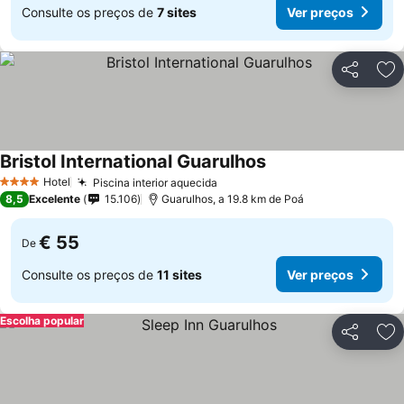
Consulte os preços de
7 sites
Ver preços
Partilhar
Ad
Bristol International Guarulhos
Hotel
Piscina interior aquecida
4 Estrelas
8,5
Excelente
15.106
Guarulhos, a 19.8 km de Poá
€ 55
De
Consulte os preços de
11 sites
Ver preços
Escolha popular
Partilhar
Ad