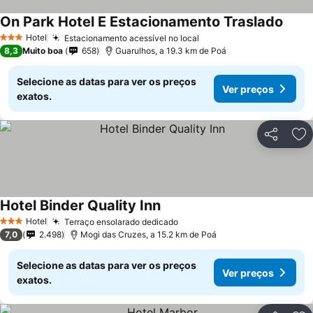
On Park Hotel E Estacionamento Traslado
Hotel
Estacionamento acessível no local
3 Estrelas
8,3
Muito boa
658
Guarulhos, a 19.3 km de Poá
Selecione as datas para ver os preços
Ver preços
exatos.
Partilhar
Ad
Hotel Binder Quality Inn
Hotel
Terraço ensolarado dedicado
3 Estrelas
7,0
2.498
Mogi das Cruzes, a 15.2 km de Poá
Selecione as datas para ver os preços
Ver preços
exatos.