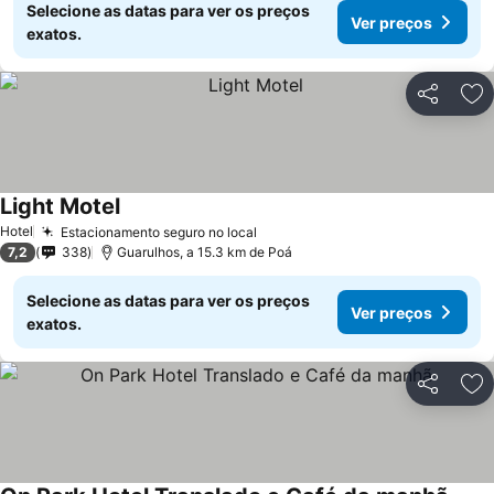
Selecione as datas para ver os preços
Ver preços
exatos.
Partilhar
Ad
Light Motel
Hotel
Estacionamento seguro no local
7,2
338
Guarulhos, a 15.3 km de Poá
Selecione as datas para ver os preços
Ver preços
exatos.
Partilhar
Ad