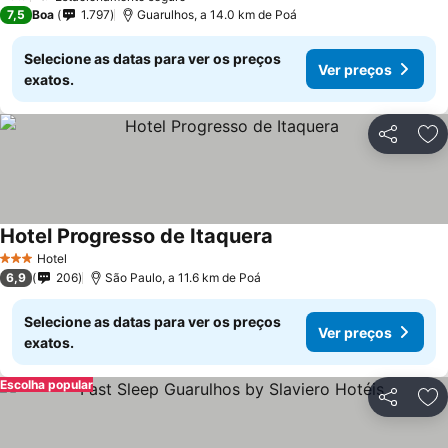
7,5
Boa
1.797
Guarulhos, a 14.0 km de Poá
Selecione as datas para ver os preços
Ver preços
exatos.
Partilhar
Ad
Hotel Progresso de Itaquera
Hotel
3 Estrelas
6,9
206
São Paulo, a 11.6 km de Poá
Selecione as datas para ver os preços
Ver preços
exatos.
Escolha popular
Partilhar
Ad