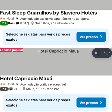
Fast Sleep Guarulhos by Slaviero Hotéis
Hotel
Acomodação exclusiva para trânsito no aeroporto
2 Estrelas
7,7
Boa
8.017
Guarulhos, a 17.9 km de Poá
Selecione as datas para ver os preços
Ver preços
exatos.
Escolha popular
Partilhar
Ad
Hotel Capriccio Mauá
Hotel
Acomodação prática e acessível
2 Estrelas
7,1
743
Mauá, a 19.7 km de Poá
Selecione as datas para ver os preços
Ver preços
exatos.