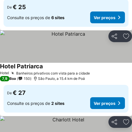
€ 25
De
Consulte os preços de
6 sites
Ver preços
Partilhar
Ad
Hotel Patriarca
Hotel
Banheiros privativos com vista para a cidade
7,9
Boa
150
São Paulo, a 15.4 km de Poá
€ 27
De
Consulte os preços de
2 sites
Ver preços
Partilhar
Ad