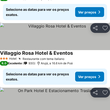
Selecione as datas para ver os preços
Ver preços
exatos.
Partilhar
Ad
Villaggio Rosa Hotel & Eventos
Hotel
Restaurante com tema italiano
3 Estrelas
9,0
Excelente
930
Arujá, a 16.6 km de Poá
Selecione as datas para ver os preços
Ver preços
exatos.
Partilhar
Ad