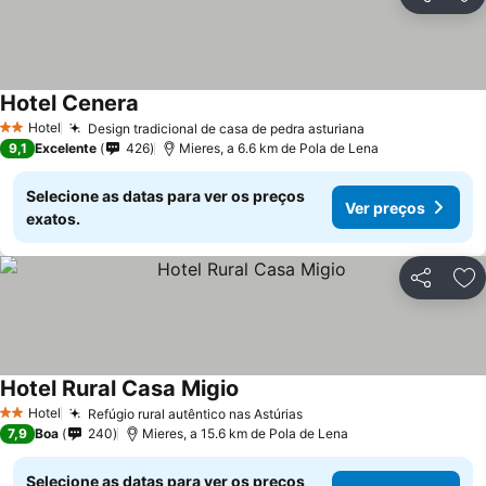
Partilhar
Ad
Hotel Cenera
Ver preços
Hotel
Design tradicional de casa de pedra asturiana
Ver preços
2 Estrelas
9,1
Excelente
426
Mieres, a 6.6 km de Pola de Lena
Selecione as datas para ver os preços
Ver preços
exatos.
Partilhar
Ad
Hotel Rural Casa Migio
Ver preços
Hotel
Refúgio rural autêntico nas Astúrias
Ver preços
2 Estrelas
7,9
Boa
240
Mieres, a 15.6 km de Pola de Lena
Selecione as datas para ver os preços