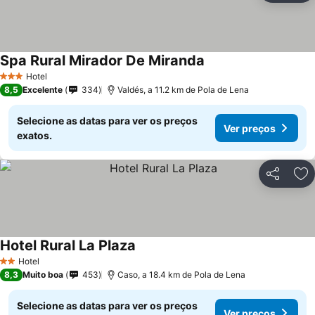
Spa Rural Mirador De Miranda
Ver preços
Hotel
3 Estrelas
8,5
Excelente
334
Valdés, a 11.2 km de Pola de Lena
Selecione as datas para ver os preços
Ver preços
exatos.
Partilhar
Ad
Hotel Rural La Plaza
Ver preços
Hotel
2 Estrelas
8,3
Muito boa
453
Caso, a 18.4 km de Pola de Lena
Selecione as datas para ver os preços
Ver preços