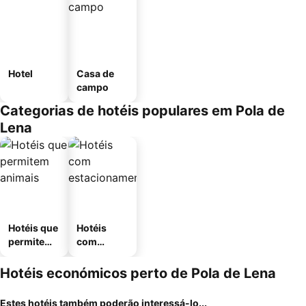
Hotel
Casa de
campo
Categorias de hotéis populares em Pola de
Lena
Hotéis que
Hotéis
permitem
com
animais
estaciona
mento
Hotéis económicos perto de Pola de Lena
Estes hotéis também poderão interessá-lo...