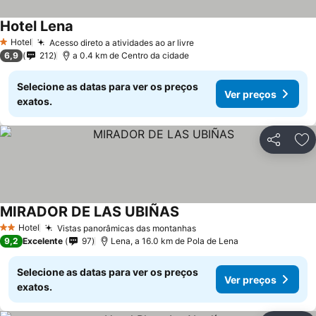
Hotel Lena
Ver preços
Hotel
Acesso direto a atividades ao ar livre
Ver preços
1 Estrelas
6,9
212
a 0.4 km de Centro da cidade
Selecione as datas para ver os preços
Ver preços
exatos.
Partilhar
Ad
MIRADOR DE LAS UBIÑAS
Ver preços
Hotel
Vistas panorâmicas das montanhas
Ver preços
2 Estrelas
9,2
Excelente
97
Lena, a 16.0 km de Pola de Lena
Selecione as datas para ver os preços
Ver preços
exatos.