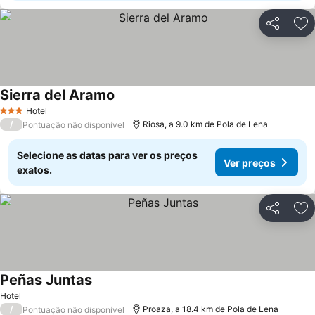
Partilhar
Ad
Sierra del Aramo
Ver preços
Hotel
3 Estrelas
/
Riosa, a 9.0 km de Pola de Lena
Pontuação não disponível
Selecione as datas para ver os preços
Ver preços
exatos.
Partilhar
Ad
Peñas Juntas
Ver preços
Hotel
/
Proaza, a 18.4 km de Pola de Lena
Pontuação não disponível