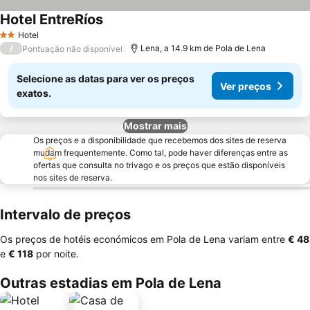
Hotel EntreRíos
Ver preços
Hotel
2 Estrelas
/
Lena, a 14.9 km de Pola de Lena
Pontuação não disponível
Selecione as datas para ver os preços
Ver preços
exatos.
Mostrar mais
Os preços e a disponibilidade que recebemos dos sites de reserva
mudam frequentemente. Como tal, pode haver diferenças entre as
ofertas que consulta no trivago e os preços que estão disponíveis
nos sites de reserva.
Intervalo de preços
Os preços de hotéis económicos em Pola de Lena variam entre
‎€ 48
e
‎€ 118
por noite.
Outras estadias em Pola de Lena