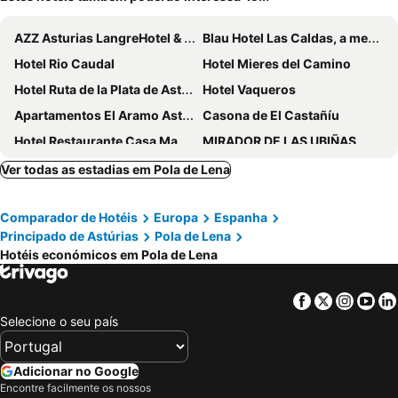
AZZ Asturias LangreHotel & Spa
Blau Hotel Las Caldas, a member of Radisson Individuals
Hotel Rio Caudal
Hotel Mieres del Camino
Hotel Ruta de la Plata de Asturias
Hotel Vaqueros
Apartamentos El Aramo Asturias
Casona de El Castañíu
Hotel Restaurante Casa Manolo
MIRADOR DE LAS UBIÑAS
La Casona de Don Santos
Hotel Santa Cristina De Lena
Ver todas as estadias em Pola de Lena
Hotel Rural El Reundu
Hotel Rural Casa Migio
Comparador de Hotéis
Europa
Espanha
Hotel Rural La Plaza
Hotel Lena
Principado de Astúrias
Pola de Lena
Hostería del Huerna
Hotel San Martino
Hotéis económicos em Pola de Lena
Hotel Cenera
Hotel Palacio de Arriba
La Quintana de Antón
Spa Rural Mirador De Miranda
Facebook
Twitter
Insta
Yo
Selecione o seu país
Castillo Del Bosque La Zoreda
Adicionar no Google
Encontre facilmente os nossos