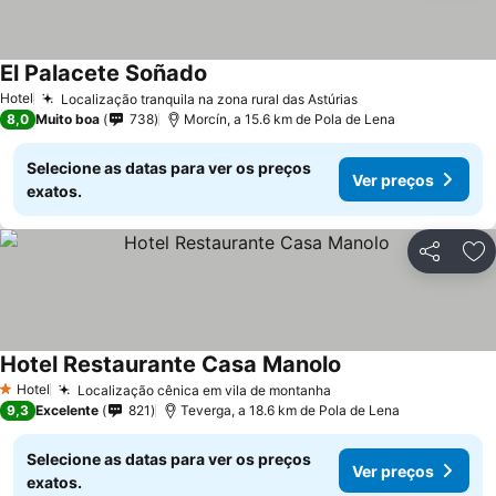
El Palacete Soñado
Ver preços
Hotel
Localização tranquila na zona rural das Astúrias
Ver preços
8,0
Muito boa
738
Morcín, a 15.6 km de Pola de Lena
Selecione as datas para ver os preços
Ver preços
exatos.
Partilhar
Ad
Hotel Restaurante Casa Manolo
Ver preços
Hotel
Localização cênica em vila de montanha
Ver preços
1 Estrelas
9,3
Excelente
821
Teverga, a 18.6 km de Pola de Lena
Selecione as datas para ver os preços
Ver preços
exatos.