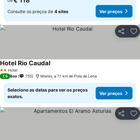
€ 118
De
Consulte os preços de
4 sites
Ver preços
Partilhar
Ad
Hotel Rio Caudal
Ver preços
Hotel
2 Estrelas
7,5
Boa
755
Mieres, a 7.1 km de Pola de Lena
Selecione as datas para ver os preços
Ver preços
exatos.
Partilhar
Ad