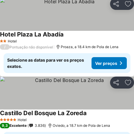
Partilhar
Ad
Hotel Plaza La Abadía
Ver preços
Hotel
2 Estrelas
/
Proaza, a 18.4 km de Pola de Lena
Pontuação não disponível
Selecione as datas para ver os preços
Ver preços
exatos.
Partilhar
Ad
Castillo Del Bosque La Zoreda
Ver preços
Hotel
5 Estrelas
9,3
Excelente
3.836
Oviedo, a 18.7 km de Pola de Lena