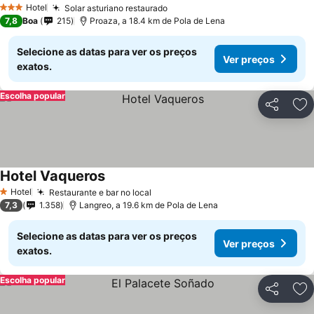
Hotel
Solar asturiano restaurado
Ver preços
3 Estrelas
7,8
Boa
215
Proaza, a 18.4 km de Pola de Lena
Selecione as datas para ver os preços
Ver preços
exatos.
Escolha popular
Partilhar
Ad
Hotel Vaqueros
Ver preços
Hotel
Restaurante e bar no local
Ver preços
1 Estrelas
7,3
1.358
Langreo, a 19.6 km de Pola de Lena
Selecione as datas para ver os preços
Ver preços
exatos.
Escolha popular
Partilhar
Ad