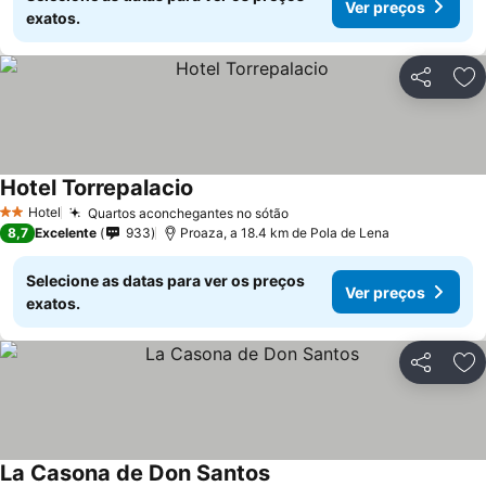
Ver preços
exatos.
Partilhar
Ad
Hotel Torrepalacio
Ver preços
Hotel
Quartos aconchegantes no sótão
Ver preços
2 Estrelas
8,7
Excelente
933
Proaza, a 18.4 km de Pola de Lena
Selecione as datas para ver os preços
Ver preços
exatos.
Partilhar
Ad
La Casona de Don Santos
Ver preços