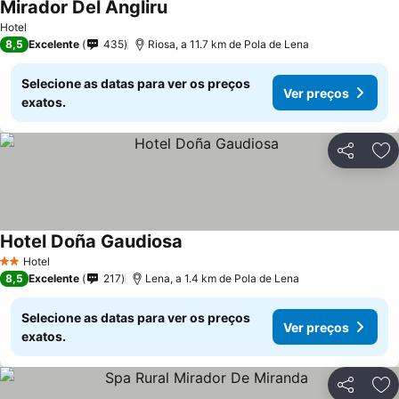
Mirador Del Angliru
Ver preços
Hotel
8,5
Excelente
435
Riosa, a 11.7 km de Pola de Lena
Selecione as datas para ver os preços
Ver preços
exatos.
Partilhar
Ad
Hotel Doña Gaudiosa
Ver preços
Hotel
2 Estrelas
8,5
Excelente
217
Lena, a 1.4 km de Pola de Lena
Selecione as datas para ver os preços
Ver preços
exatos.
Partilhar
Ad