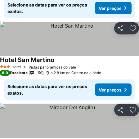
Selecione as datas para ver os preços
Ver preços
exatos.
Partilhar
Ad
Hotel San Martino
Ver preços
Hotel
Vistas panorâmicas do vale
Ver preços
3 Estrelas
8,9
Excelente
159
a 2.8 km de Centro da cidade
Selecione as datas para ver os preços
Ver preços
exatos.
Partilhar
Ad