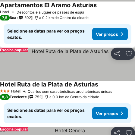
Apartamentos El Aramo Asturias
Ver preços
Hotel
Descontos e aluguer de passes de esqui
Ver preços
7,5
Boa
502
a 0.2 km de Centro da cidade
Selecione as datas para ver os preços
Ver preços
exatos.
Escolha popular
Partilhar
Ad
Hotel Ruta de la Plata de Asturias
Ver preços
Hotel
Quartos com características arquitetónicas únicas
Ver preço
3 Estrelas
8,8
Excelente
752
a 0.0 km de Centro da cidade
Selecione as datas para ver os preços
Ver preços
exatos.
Escolha popular