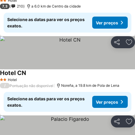
Hotel
2 Estrelas
7,3
210
a 6.0 km de Centro da cidade
Selecione as datas para ver os preços
Ver preços
exatos.
Partilhar
Ad
Hotel CN
Ver preços
Hotel
2 Estrelas
/
Noreña, a 19.8 km de Pola de Lena
Pontuação não disponível
Selecione as datas para ver os preços
Ver preços
exatos.
Partilhar
Ad