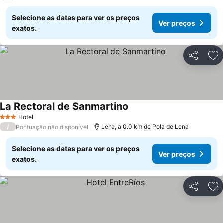
Selecione as datas para ver os preços
Ver preços
exatos.
Partilhar
Ad
La Rectoral de Sanmartino
Ver preços
Hotel
3 Estrelas
/
Lena, a 0.0 km de Pola de Lena
Pontuação não disponível
Selecione as datas para ver os preços
Ver preços
exatos.
Partilhar
Ad