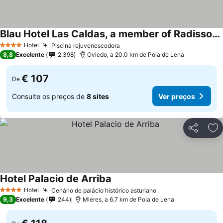
Blau Hotel Las Caldas, a member of Radisson Individuals
Ver preços
Hotel
Piscina rejuvenescedora
Ver preços
4 Estrelas
8,8
Excelente
2.398
Oviedo, a 20.0 km de Pola de Lena
€ 107
De
Consulte os preços de
8 sites
Ver preços
Partilhar
Ad
Hotel Palacio de Arriba
Ver preços
Hotel
Cenário de palácio histórico asturiano
Ver preços
4 Estrelas
9,3
Excelente
244
Mieres, a 6.7 km de Pola de Lena