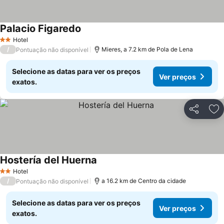
Palacio Figaredo
Ver preços
Hotel
2 Estrelas
/
Mieres, a 7.2 km de Pola de Lena
Pontuação não disponível
Selecione as datas para ver os preços
Ver preços
exatos.
Partilhar
Ad
Hostería del Huerna
Ver preços
Hotel
2 Estrelas
/
a 16.2 km de Centro da cidade
Pontuação não disponível
Selecione as datas para ver os preços
Ver preços
exatos.