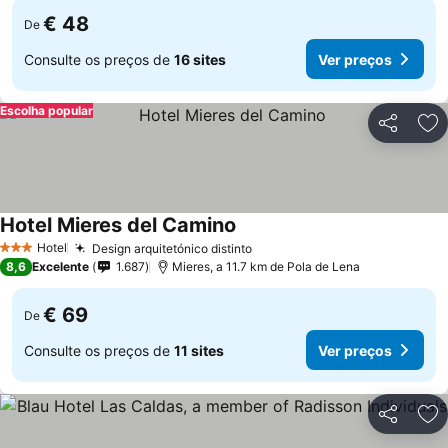
€ 48
De
Consulte os preços de
16 sites
Ver preços
Escolha popular
Partilhar
Ad
Hotel Mieres del Camino
Ver preços
Hotel
Design arquitetónico distinto
Ver preços
3 Estrelas
8,6
Excelente
1.687
Mieres, a 11.7 km de Pola de Lena
€ 69
De
Consulte os preços de
11 sites
Ver preços
Partilhar
Ad