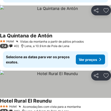
Partilhar
Ad
La Quintana de Antón
Ver preços
Hotel
Vistas da montanha a partir de pátios privados
Ver preços
2 Estrelas
7,4
40
Lena, a 10.9 km de Pola de Lena
Selecione as datas para ver os preços
Ver preços
exatos.
Partilhar
Ad
Hotel Rural El Reundu
Ver preços
Hotel
Acomodações com vista para a montanha
Ver preços
3 Estrelas