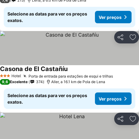
7,4
215
Lena, a 6.0 km de Pola de Lena
Selecione as datas para ver os preços
Ver preços
exatos.
Partilhar
Ad
Casona de El Castañíu
Ver preços
Hotel
Porta de entrada para estações de esqui e trilhas
Ver preços
3 Estrelas
9,6
Excelente
374
Aller, a 16.1 km de Pola de Lena
Selecione as datas para ver os preços
Ver preços
exatos.
Partilhar
Ad