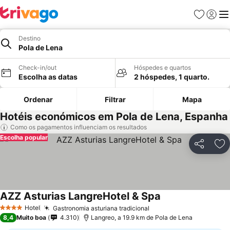
Favoritos
Iniciar
Me
Destino
Pola de Lena
Check-in/out
Hóspedes e quartos
Escolha as datas
2 hóspedes, 1 quarto.
Ordenar
Filtrar
Mapa
Hotéis económicos em Pola de Lena, Espanha
Como os pagamentos influenciam os resultados
Escolha popular
Partilhar
Ad
AZZ Asturias LangreHotel & Spa
Ver preços
Hotel
Gastronomia asturiana tradicional
Ver preços
4 Estrelas
8,4
Muito boa
4.310
Langreo, a 19.9 km de Pola de Lena