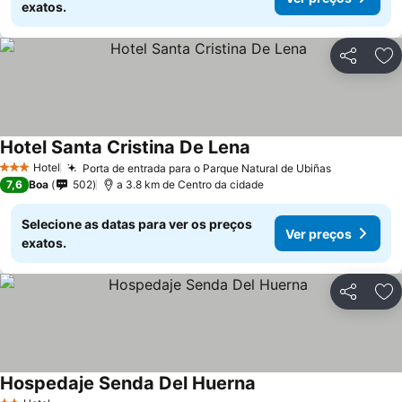
exatos.
Partilhar
Ad
Hotel Santa Cristina De Lena
Ver preços
Hotel
Porta de entrada para o Parque Natural de Ubiñas
Ver preço
3 Estrelas
7,6
Boa
502
a 3.8 km de Centro da cidade
Selecione as datas para ver os preços
Ver preços
exatos.
Partilhar
Ad
Hospedaje Senda Del Huerna
Ver preços