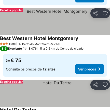
Escolha popular
Partilhar
Ad
Best Western Hotel Montgomery
Hotel
Perto do Mont Saint-Michel
3 Estrelas
8,9
Excelente
3.076
a 0.5 km de Centro da cidade
€ 75
De
Consulte os preços de
12 sites
Ver preços
Escolha popular
Partilhar
Ad
Hotel Du Tertre