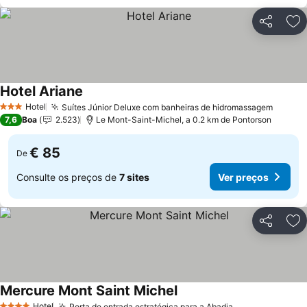
Partilhar
Ad
Hotel Ariane
Hotel
Suítes Júnior Deluxe com banheiras de hidromassagem
3 Estrelas
7,6
Boa
2.523
Le Mont-Saint-Michel, a 0.2 km de Pontorson
€ 85
De
Consulte os preços de
7 sites
Ver preços
Partilhar
Ad
Mercure Mont Saint Michel
Hotel
Porta de entrada estratégica para a Abadia