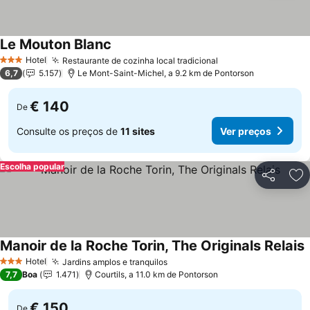
Le Mouton Blanc
Hotel
Restaurante de cozinha local tradicional
3 Estrelas
6,7
5.157
Le Mont-Saint-Michel, a 9.2 km de Pontorson
€ 140
De
Consulte os preços de
11 sites
Ver preços
Escolha popular
Partilhar
Ad
Manoir de la Roche Torin, The Originals Relais
Hotel
Jardins amplos e tranquilos
3 Estrelas
7,7
Boa
1.471
Courtils, a 11.0 km de Pontorson
€ 150
De