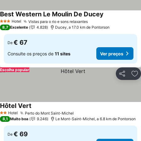
Best Western Le Moulin De Ducey
Hotel
Vistas para o rio e sons relaxantes
3 Estrelas
8,7
Excelente
4.828
Ducey, a 17.0 km de Pontorson
€ 67
De
Consulte os preços de
11 sites
Ver preços
Escolha popular
Partilhar
Ad
Hôtel Vert
Hotel
Perto do Mont Saint-Michel
2 Estrelas
8,1
Muito boa
9.246
Le Mont-Saint-Michel, a 6.8 km de Pontorson
€ 69
De