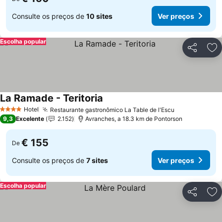
Consulte os preços de
10 sites
Ver preços
Escolha popular
Partilhar
Ad
La Ramade - Teritoria
Hotel
Restaurante gastronômico La Table de l'Escu
4 Estrelas
9,3
Excelente
2.152
Avranches, a 18.3 km de Pontorson
€ 155
De
Consulte os preços de
7 sites
Ver preços
Escolha popular
Partilhar
Ad