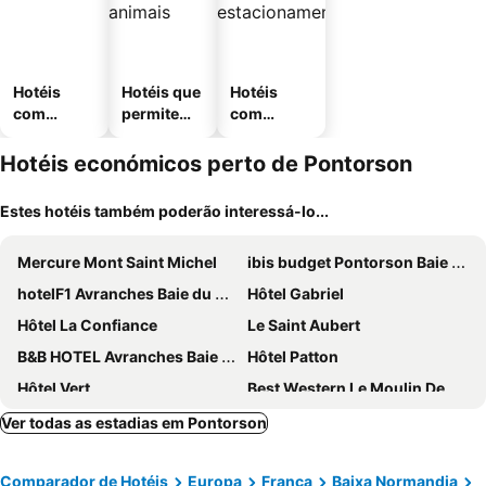
Hotéis
Hotéis que
Hotéis
com
permitem
com
piscinas
animais
estaciona
mento
Hotéis económicos perto de Pontorson
Estes hotéis também poderão interessá-lo...
Mercure Mont Saint Michel
ibis budget Pontorson Baie du Mont-Saint-Michel
hotelF1 Avranches Baie du Mont Saint Michel
Hôtel Gabriel
Hôtel La Confiance
Le Saint Aubert
B&B HOTEL Avranches Baie du Mont Saint-Michel
Hôtel Patton
Hôtel Vert
Best Western Le Moulin De Ducey
Best Western Hotel Montgomery
La Mère Poulard
Ver todas as estadias em Pontorson
Le Mouton Blanc
The Originals Boutique, Hôtel Les Quatre Salines, Le Mont Saint-Michel Sud
Comparador de Hotéis
Europa
França
Baixa Normandia
Hôtel - Restaurant Eugenie
Hotel Ariane