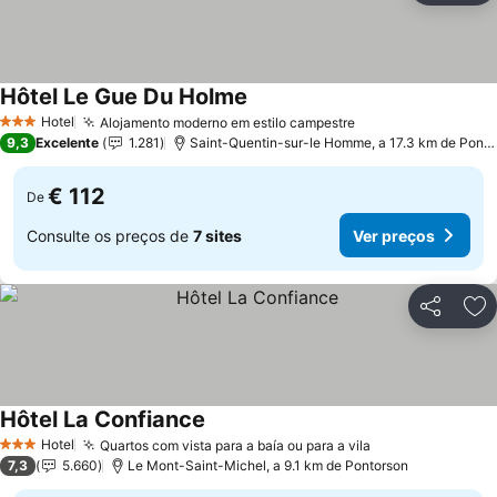
Hôtel Le Gue Du Holme
Hotel
Alojamento moderno em estilo campestre
3 Estrelas
9,3
Excelente
1.281
Saint-Quentin-sur-le Homme, a 17.3 km de Pontorson
€ 112
De
Consulte os preços de
7 sites
Ver preços
Partilhar
Ad
Hôtel La Confiance
Hotel
Quartos com vista para a baía ou para a vila
3 Estrelas
7,3
5.660
Le Mont-Saint-Michel, a 9.1 km de Pontorson