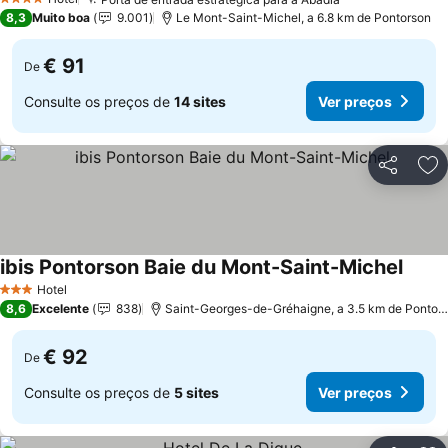
4 Estrelas
8,3
Muito boa
9.001
Le Mont-Saint-Michel, a 6.8 km de Pontorson
€ 91
De
Consulte os preços de
14 sites
Ver preços
Partilhar
Ad
ibis Pontorson Baie du Mont-Saint-Michel
Hotel
3 Estrelas
8,6
Excelente
838
Saint-Georges-de-Gréhaigne, a 3.5 km de Pontorson
€ 92
De
Consulte os preços de
5 sites
Ver preços