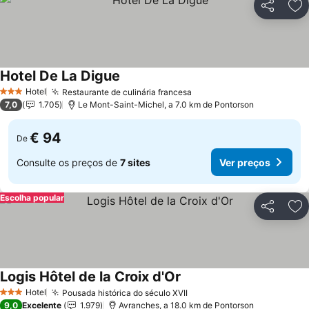
Partilhar
Ad
Hotel De La Digue
Hotel
Restaurante de culinária francesa
3 Estrelas
7,0
1.705
Le Mont-Saint-Michel, a 7.0 km de Pontorson
€ 94
De
Consulte os preços de
7 sites
Ver preços
Escolha popular
Partilhar
Ad
Logis Hôtel de la Croix d'Or
Hotel
Pousada histórica do século XVII
3 Estrelas
9,0
Excelente
1.979
Avranches, a 18.0 km de Pontorson