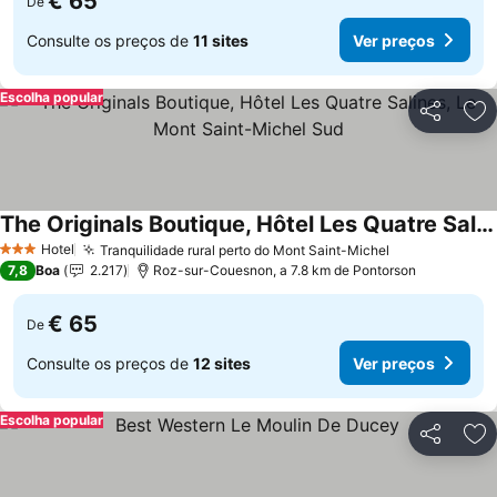
€ 65
De
Consulte os preços de
11 sites
Ver preços
Escolha popular
Partilhar
Ad
The Originals Boutique, Hôtel Les Quatre Salines, Le Mont Saint-Michel Sud
Hotel
Tranquilidade rural perto do Mont Saint-Michel
3 Estrelas
7,8
Boa
2.217
Roz-sur-Couesnon, a 7.8 km de Pontorson
€ 65
De
Consulte os preços de
12 sites
Ver preços
Escolha popular
Partilhar
Ad