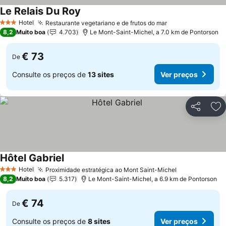
Le Relais Du Roy
Hotel
Restaurante vegetariano e de frutos do mar
3 Estrelas
8,2
Muito boa
4.703
Le Mont-Saint-Michel, a 7.0 km de Pontorson
€ 73
De
Consulte os preços de
13 sites
Ver preços
Partilhar
Ad
Hôtel Gabriel
Hotel
Proximidade estratégica ao Mont Saint-Michel
3 Estrelas
8,2
Muito boa
5.317
Le Mont-Saint-Michel, a 6.9 km de Pontorson
€ 74
De
Consulte os preços de
8 sites
Ver preços