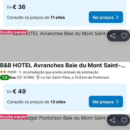
€ 36
De
Consulte os preços de
11 sites
Ver preços
Escolha popular
Partilhar
Ad
B&B HOTEL Avranches Baie du Mont Saint-Michel
Hotel
Acomodação que aceita animais de estimação
2 Estrelas
7,8
Boa
6.086
Le Val-Saint-Père, a 15.8 km de Pontorson
€ 49
De
Consulte os preços de
13 sites
Ver preços
Escolha popular
Partilhar
Ad