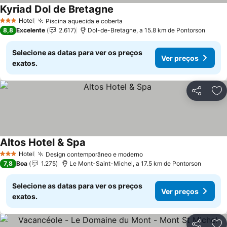
Kyriad Dol de Bretagne
Hotel
Piscina aquecida e coberta
3 Estrelas
8,8
Excelente
2.617
Dol-de-Bretagne, a 15.8 km de Pontorson
Selecione as datas para ver os preços
Ver preços
exatos.
Partilhar
Ad
Altos Hotel & Spa
Hotel
Design contemporâneo e moderno
3 Estrelas
7,8
Boa
1.275
Le Mont-Saint-Michel, a 17.5 km de Pontorson
Selecione as datas para ver os preços
Ver preços
exatos.