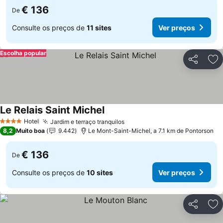
€ 136
De
Consulte os preços de
11 sites
Ver preços
Escolha popular
Partilhar
Ad
Le Relais Saint Michel
Hotel
Jardim e terraço tranquilos
4 Estrelas
8,2
Muito boa
9.442
Le Mont-Saint-Michel, a 7.1 km de Pontorson
€ 136
De
Consulte os preços de
10 sites
Ver preços
Partilhar
Ad