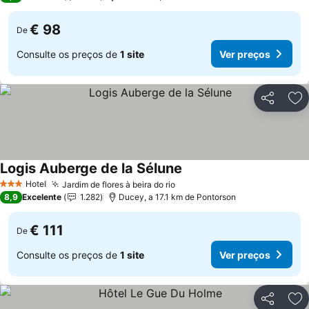
€ 98
De
Consulte os preços de
1 site
Ver preços
Partilhar
Ad
Logis Auberge de la Sélune
Hotel
Jardim de flores à beira do rio
3 Estrelas
8,9
Excelente
1.282
Ducey, a 17.1 km de Pontorson
€ 111
De
Consulte os preços de
1 site
Ver preços
Partilhar
Ad