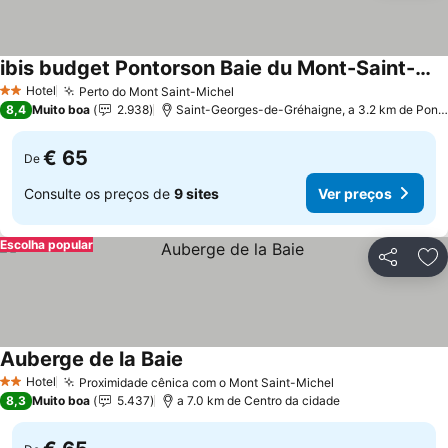
ibis budget Pontorson Baie du Mont-Saint-Michel
Hotel
Perto do Mont Saint-Michel
2 Estrelas
8,4
Muito boa
2.938
Saint-Georges-de-Gréhaigne, a 3.2 km de Pontorson
€ 65
De
Consulte os preços de
9 sites
Ver preços
Escolha popular
Partilhar
Ad
Auberge de la Baie
Hotel
Proximidade cênica com o Mont Saint-Michel
2 Estrelas
8,3
Muito boa
5.437
a 7.0 km de Centro da cidade