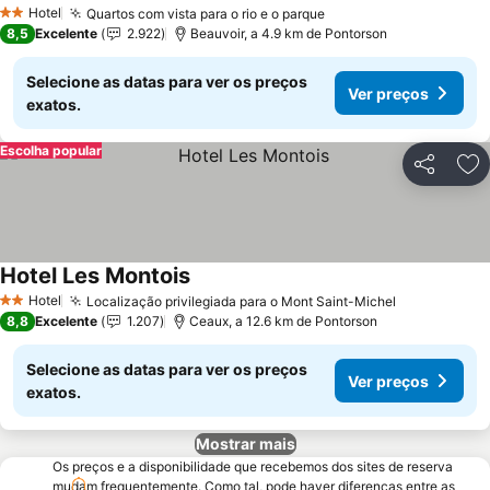
Hotel
Quartos com vista para o rio e o parque
2 Estrelas
8,5
Excelente
2.922
Beauvoir, a 4.9 km de Pontorson
Selecione as datas para ver os preços
Ver preços
exatos.
Escolha popular
Partilhar
Ad
Hotel Les Montois
Hotel
Localização privilegiada para o Mont Saint-Michel
2 Estrelas
8,8
Excelente
1.207
Ceaux, a 12.6 km de Pontorson
Selecione as datas para ver os preços
Ver preços
exatos.
Mostrar mais
Os preços e a disponibilidade que recebemos dos sites de reserva
mudam frequentemente. Como tal, pode haver diferenças entre as