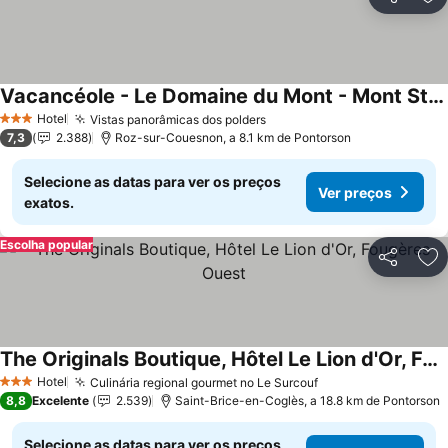
Partilhar
Ad
Vacancéole - Le Domaine du Mont - Mont St Michel
Hotel
Vistas panorâmicas dos polders
3 Estrelas
7,3
2.388
Roz-sur-Couesnon, a 8.1 km de Pontorson
Selecione as datas para ver os preços
Ver preços
exatos.
Escolha popular
Partilhar
Ad
The Originals Boutique, Hôtel Le Lion d'Or, Fougères Ouest
Hotel
Culinária regional gourmet no Le Surcouf
3 Estrelas
8,8
Excelente
2.539
Saint-Brice-en-Coglès, a 18.8 km de Pontorson
Selecione as datas para ver os preços