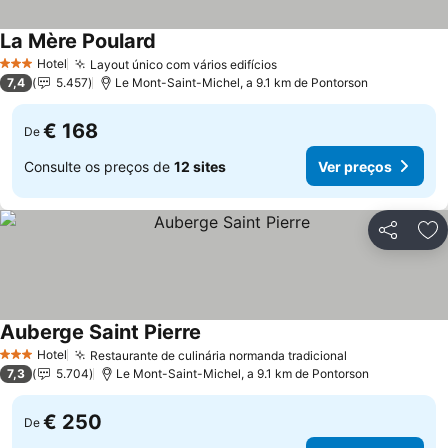
La Mère Poulard
Hotel
Layout único com vários edifícios
3 Estrelas
7,4
5.457
Le Mont-Saint-Michel, a 9.1 km de Pontorson
€ 168
De
Consulte os preços de
12 sites
Ver preços
Partilhar
Ad
Auberge Saint Pierre
Hotel
Restaurante de culinária normanda tradicional
3 Estrelas
7,3
5.704
Le Mont-Saint-Michel, a 9.1 km de Pontorson
€ 250
De