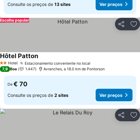
Consulte os preços de
13 sites
Ver preços
Escolha popular
Partilhar
Ad
Hôtel Patton
Hotel
Estacionamento conveniente no local
2 Estrelas
7,9
Boa
1.447
Avranches, a 18.0 km de Pontorson
€ 70
De
Consulte os preços de
2 sites
Ver preços
Partilhar
Ad