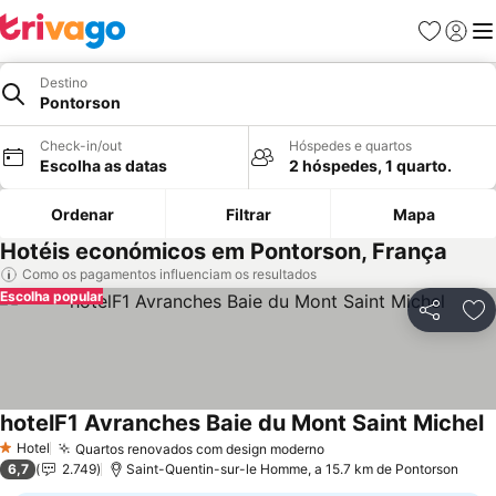
Favoritos
Iniciar
Me
Destino
Pontorson
Check-in/out
Hóspedes e quartos
Escolha as datas
2 hóspedes, 1 quarto.
Ordenar
Filtrar
Mapa
Hotéis económicos em Pontorson, França
Como os pagamentos influenciam os resultados
Escolha popular
Partilhar
Ad
hotelF1 Avranches Baie du Mont Saint Michel
Hotel
Quartos renovados com design moderno
1 Estrelas
6,7
2.749
Saint-Quentin-sur-le Homme, a 15.7 km de Pontorson