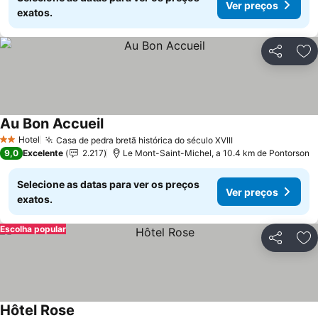
Ver preços
exatos.
Partilhar
Ad
Au Bon Accueil
Hotel
Casa de pedra bretã histórica do século XVIII
2 Estrelas
9,0
Excelente
2.217
Le Mont-Saint-Michel, a 10.4 km de Pontorson
Selecione as datas para ver os preços
Ver preços
exatos.
Escolha popular
Partilhar
Ad
Hôtel Rose