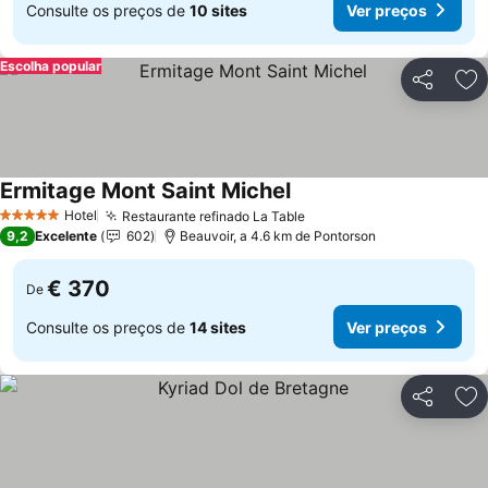
Consulte os preços de
10 sites
Ver preços
Escolha popular
Partilhar
Ad
Ermitage Mont Saint Michel
Hotel
Restaurante refinado La Table
5 Estrelas
9,2
Excelente
602
Beauvoir, a 4.6 km de Pontorson
€ 370
De
Consulte os preços de
14 sites
Ver preços
Partilhar
Ad