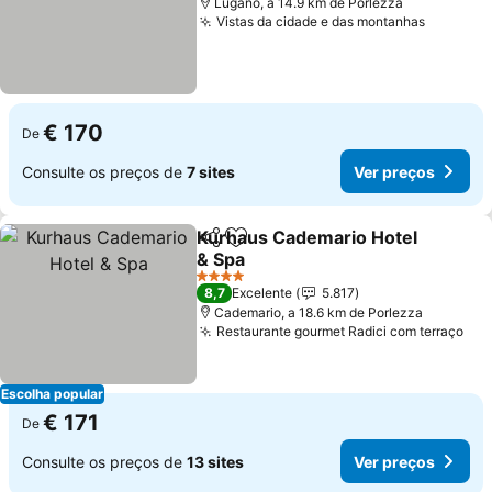
Lugano, a 14.9 km de Porlezza
Vistas da cidade e das montanhas
€ 170
De
Consulte os preços de
7 sites
Ver preços
Kurhaus Cademario Hotel
Partilhar
Adicionar aos favoritos
& Spa
4 Estrelas
8,7
Excelente
5.817
Cademario, a 18.6 km de Porlezza
Restaurante gourmet Radici com terraço
Escolha popular
€ 171
De
Consulte os preços de
13 sites
Ver preços