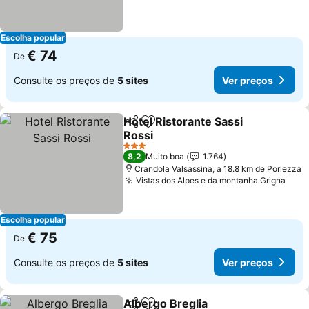
Escolha popular
€ 74
De
Consulte os preços de
5 sites
Ver preços
Hotel Ristorante Sassi
Partilhar
Adicionar aos favoritos
Rossi
3 Estrelas
8,2
Muito boa
1.764
Crandola Valsassina, a 18.8 km de Porlezza
Vistas dos Alpes e da montanha Grigna
Escolha popular
€ 75
De
Consulte os preços de
5 sites
Ver preços
Albergo Breglia