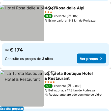
Hotel Rosa delle Alpi
Partilhar
Adicionar aos favoritos
3 Estrelas
8,8
Excelente
182
Esino Lario, a 16.3 km de Porlezza
€ 174
De
Consulte os preços de
3 sites
Ver preços
La Tureta Boutique Hotel
Partilhar
Adicionar aos favoritos
& Restaurant
4 Estrelas
9,1
Excelente
2.868
Bellinzona, a 17.3 km de Porlezza
Restaurante arejado com teto de vidro
Escolha popular