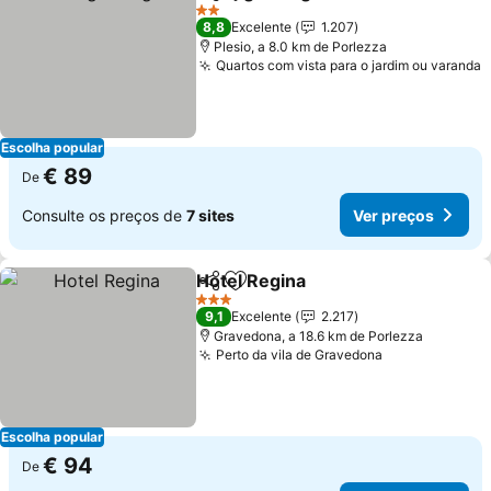
Partilhar
Adicionar aos favoritos
2 Estrelas
8,8
Excelente
1.207
Plesio, a 8.0 km de Porlezza
Quartos com vista para o jardim ou varanda
Escolha popular
€ 89
De
Consulte os preços de
7 sites
Ver preços
Hotel Regina
Partilhar
Adicionar aos favoritos
3 Estrelas
9,1
Excelente
2.217
Gravedona, a 18.6 km de Porlezza
Perto da vila de Gravedona
Escolha popular
€ 94
De