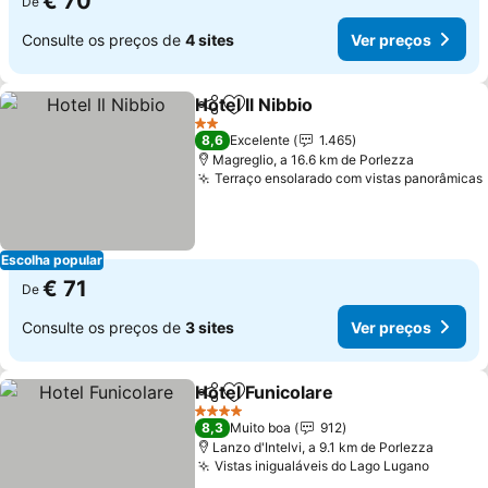
€ 70
De
Consulte os preços de
4 sites
Ver preços
Hotel Il Nibbio
Partilhar
Adicionar aos favoritos
2 Estrelas
8,6
Excelente
1.465
Magreglio, a 16.6 km de Porlezza
Terraço ensolarado com vistas panorâmicas
Escolha popular
€ 71
De
Consulte os preços de
3 sites
Ver preços
Hotel Funicolare
Partilhar
Adicionar aos favoritos
4 Estrelas
8,3
Muito boa
912
Lanzo d'Intelvi, a 9.1 km de Porlezza
Vistas inigualáveis do Lago Lugano