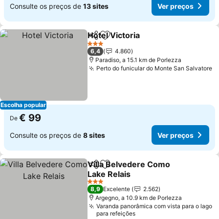
Consulte os preços de
13 sites
Ver preços
Hotel Victoria
Partilhar
Adicionar aos favoritos
3 Estrelas
6,4
4.860
Paradiso, a 15.1 km de Porlezza
Perto do funicular do Monte San Salvatore
Escolha popular
€ 99
De
Consulte os preços de
8 sites
Ver preços
Villa Belvedere Como
Partilhar
Adicionar aos favoritos
Lake Relais
3 Estrelas
8,9
Excelente
2.562
Argegno, a 10.9 km de Porlezza
Varanda panorâmica com vista para o lago
para refeições