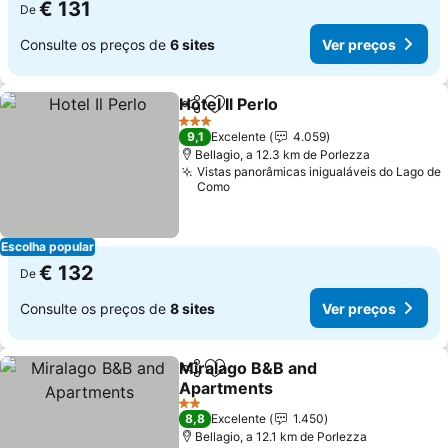
€ 131
De
Consulte os preços de
6 sites
Ver preços
Hotel Il Perlo
Partilhar
Adicionar aos favoritos
3 Estrelas
9,1
Excelente
4.059
Bellagio, a 12.3 km de Porlezza
Vistas panorâmicas inigualáveis do Lago de
Como
Escolha popular
€ 132
De
Consulte os preços de
8 sites
Ver preços
Miralago B&B and
Partilhar
Adicionar aos favoritos
Apartments
2 Estrelas
8,8
Excelente
1.450
Bellagio, a 12.1 km de Porlezza