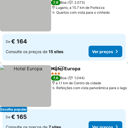
4 Estrelas
7,9
Boa
2.073
Lugano, a 15.7 km de Porlezza
Quartos com vista para o vinhedo
€ 164
De
Consulte os preços de
15 sites
Ver preços
Hotel Europa
Partilhar
Adicionar aos favoritos
3 Estrelas
7,6
Boa
1.044
a 1.1 km de Centro da cidade
Refeições com vista panorâmica para o lago
Escolha popular
€ 165
De
Consulte os preços de
7 sites
Ver preços