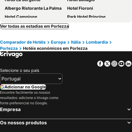
Albergo Ristorante La Palma
Hotel Fioroni
Hotel Campione
Park Hotel Principe
Hotel Garni Corona
Il Portichetto
Ver todas as estadias em Porlezza
B&B Villa Anita
Kurhaus Cademario Hotel & Spa
Comparador de Hotéis
Europa
Itália
Lombardia
Hotel Il Perlo
Hotel Corte Santa Libera
Porlezza
Hotéis económicos em Porlezza
Grand Hotel Tremezzo
Hotel Olivedo
Continental Parkhotel
Hotel Delfino Lugano
Facebook
Twitter
Insta
Yo
Hotel Funicolare
Crotto Di Gittana
Selecione o seu país
Hotel Colibrì
Hotel Royal Victoria
Hotel La Peonía
Villa San Fedele
Adicionar no Google
Encontre facilmente os nossos
Grand Hotel Villa Serbelloni
Grand Hotel Campione
resultados: adicione o trivago como
Hotel Il Nibbio
Colorado Hotel
fonte preferencial no Google.
Empresa
Hotel Vischi
Hotel Royal
Grand Hotel Menaggio
Hotel Sole
Os nossos produtos
Hotel Beretta
Hotel Europa