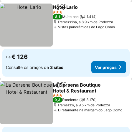
Hotel Lario
Partilhar
Adicionar aos favoritos
3 Estrelas
8,1
Muito boa
1.414
Tremezzina, a 8.9 km de Porlezza
Vistas panorâmicas do Lago Como
€ 126
De
Consulte os preços de
3 sites
Ver preços
La Darsena Boutique
Partilhar
Adicionar aos favoritos
Hotel & Restaurant
3 Estrelas
9,3
Excelente
3.170
Tremezzo, a 9.5 km de Porlezza
Diretamente na margem do Lago Como