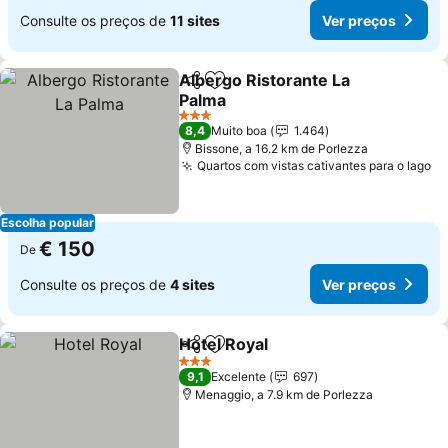
Consulte os preços de
11 sites
Ver preços
Albergo Ristorante La
Partilhar
Adicionar aos favoritos
Palma
3 Estrelas
8,4
Muito boa
1.464
Bissone, a 16.2 km de Porlezza
Quartos com vistas cativantes para o lago
Escolha popular
€ 150
De
Consulte os preços de
4 sites
Ver preços
Hotel Royal
Partilhar
Adicionar aos favoritos
3 Estrelas
9,1
Excelente
697
Menaggio, a 7.9 km de Porlezza