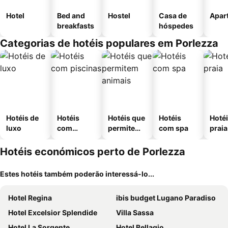
Hotel
Bed and
Hostel
Casa de
Apar
breakfasts
hóspedes
Categorias de hotéis populares em Porlezza
Hotéis de
Hotéis
Hotéis que
Hotéis
Hotéi
luxo
com
permitem
com spa
praia
piscinas
animais
Hotéis económicos perto de Porlezza
Estes hotéis também poderão interessá-lo...
Hotel Regina
ibis budget Lugano Paradiso
Hotel Excelsior Splendide
Villa Sassa
Hotel La Sorgente
Hotel Bellagio