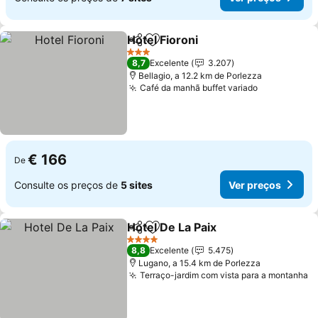
Hotel Fioroni
Partilhar
Adicionar aos favoritos
3 Estrelas
8,7
Excelente
3.207
Bellagio, a 12.2 km de Porlezza
Café da manhã buffet variado
€ 166
De
Consulte os preços de
5 sites
Ver preços
Hotel De La Paix
Partilhar
Adicionar aos favoritos
4 Estrelas
8,8
Excelente
5.475
Lugano, a 15.4 km de Porlezza
Terraço-jardim com vista para a montanha