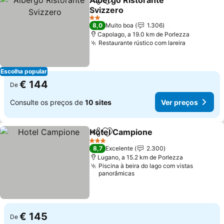
Albergo Ristorante
Partilhar
Adicionar aos favoritos
Svizzero
2 Estrelas
8,0
Muito boa
1.306
Capolago, a 19.0 km de Porlezza
Restaurante rústico com lareira
Escolha popular
€ 144
De
Consulte os preços de
10 sites
Ver preços
Hotel Campione
Partilhar
Adicionar aos favoritos
3 Estrelas
8,7
Excelente
2.300
Lugano, a 15.2 km de Porlezza
Piscina à beira do lago com vistas
panorâmicas
€ 145
De