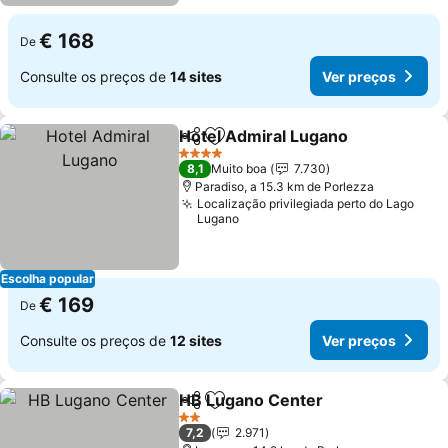
€ 168
De
Consulte os preços de
14 sites
Ver preços
Hotel Admiral Lugano
Partilhar
Adicionar aos favoritos
4 Estrelas
8,1
Muito boa
7.730
Paradiso, a 15.3 km de Porlezza
Localização privilegiada perto do Lago
Lugano
Escolha popular
€ 169
De
Consulte os preços de
12 sites
Ver preços
HB Lugano Center
Partilhar
Adicionar aos favoritos
2 Estrelas
7,2
2.971