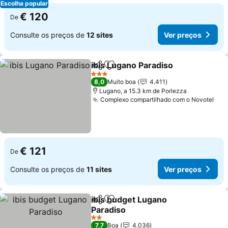
Escolha popular
€ 120
De
Consulte os preços de
12 sites
Ver preços
ibis Lugano Paradiso
Partilhar
Adicionar aos favoritos
3 Estrelas
8,0
Muito boa
4.411
Lugano, a 15.3 km de Porlezza
Complexo compartilhado com o Novotel
€ 121
De
Consulte os preços de
11 sites
Ver preços
ibis budget Lugano
Partilhar
Adicionar aos favoritos
Paradiso
2 Estrelas
7,7
Boa
4.036