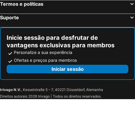
Termos e políticas
Hotel Sonenga
Hotel Bazzoni
Hotel Riviera
Hotel Belvedere
Suporte
Hotel Villa Cipressi
Hotel Ceresio
Acquarello Swiss Quality Hotel
Hotel Splendide Royal
Inicie sessão para desfrutar de
Suitenhotel Parco Paradiso
Hotel Mirabeau
vantagens exclusivas para membros
Hotel Bersagliere
Hotel Ristorante Sassi Rossi
Personalize a sua experiência
Hotel Concordia
Hotel Bellavista
Ofertas e preços para membros
Parco San Marco Lifestyle Beach Resort
Hotel La Solitaria
Iniciar sessão
Hotel Stella D'Italia
Hotel Merloni
Hotel Adler
Albergo Breglia
trivago N.V.
, Kesselstraße 5 – 7, 40221 Düsseldorf, Alemanha
La Dependance
Hotel Loveno
Direitos autorais 2026 trivago | Todos os direitos reservados.
B&B Garzola
Albergo Il Vapore
Agriturismo La Derta
Hotel Suisse
Centro Magliaso
Hotel Federale
VISIONAPARTMENTS Lugano - contactless check-in
La Santa