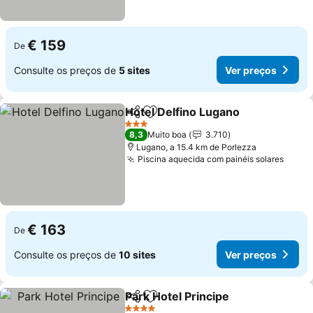
€ 159
De
Consulte os preços de
5 sites
Ver preços
Hotel Delfino Lugano
Partilhar
Adicionar aos favoritos
3 Estrelas
8,3
Muito boa
3.710
Lugano, a 15.4 km de Porlezza
Piscina aquecida com painéis solares
€ 163
De
Consulte os preços de
10 sites
Ver preços
Park Hotel Principe
Partilhar
Adicionar aos favoritos