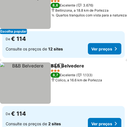
3 Estrelas
8,8
Excelente
3.676
Bellinzona, a 18.8 km de Porlezza
Quartos tranquilos com vista para a natureza
Escolha popular
€ 114
De
Consulte os preços de
12 sites
Ver preços
B&B Belvedere
Partilhar
Adicionar aos favoritos
3 Estrelas
8,7
Excelente
1.133
Colico, a 16.6 km de Porlezza
€ 114
De
Consulte os preços de
2 sites
Ver preços