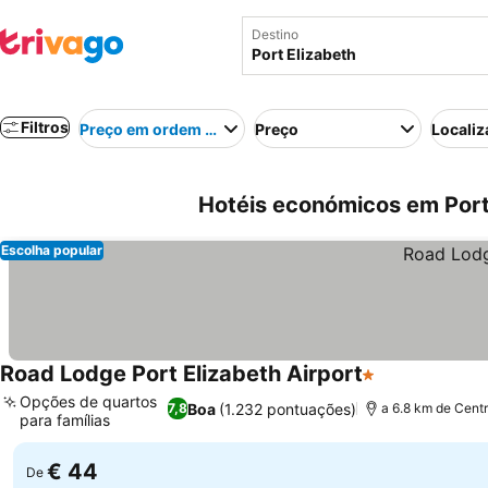
Destino
Filtros
Preço em ordem crescente
Preço
Localiz
Hotéis económicos em Port 
Escolha popular
Road Lodge Port Elizabeth Airport
1 Estrelas
Opções de quartos
Boa
(1.232 pontuações)
7,8
a 6.8 km de Cent
para famílias
€ 44
De