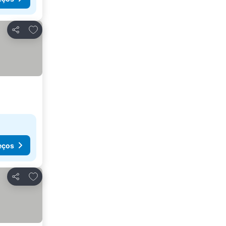
Adicionar aos favoritos
Partilhar
eços
Adicionar aos favoritos
Partilhar