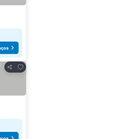
eços
Adicionar aos favoritos
Partilhar
eços