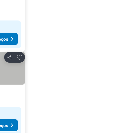
eços
Adicionar aos favoritos
Partilhar
eços