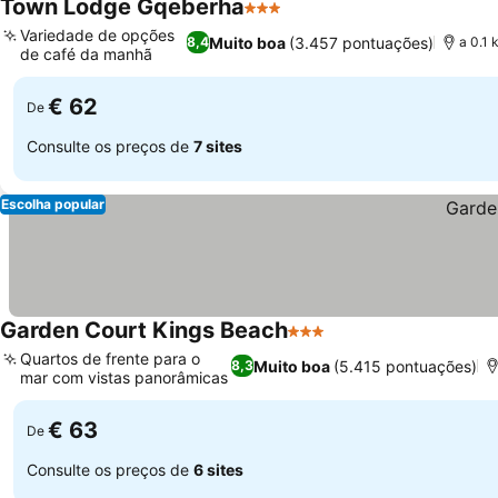
Town Lodge Gqeberha
3 Estrelas
Variedade de opções
Muito boa
(3.457 pontuações)
8,4
a 0.1 
de café da manhã
€ 62
De
Consulte os preços de
7 sites
Escolha popular
Garden Court Kings Beach
3 Estrelas
Quartos de frente para o
Muito boa
(5.415 pontuações)
8,3
mar com vistas panorâmicas
€ 63
De
Consulte os preços de
6 sites