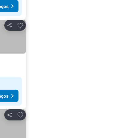
eços
Adicionar aos favoritos
Partilhar
eços
Adicionar aos favoritos
Partilhar