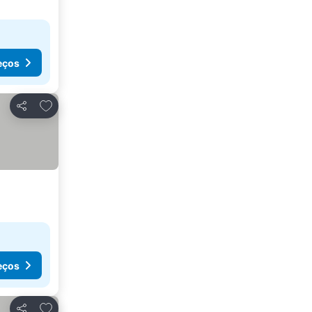
eços
Adicionar aos favoritos
Partilhar
eços
Adicionar aos favoritos