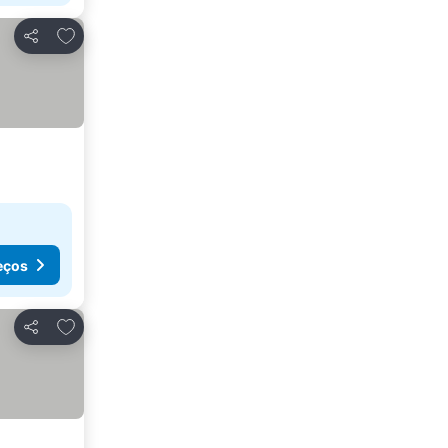
Adicionar aos favoritos
Partilhar
eços
Adicionar aos favoritos
Partilhar