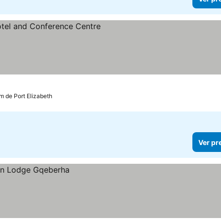
as
 de Port Elizabeth
Ver pr