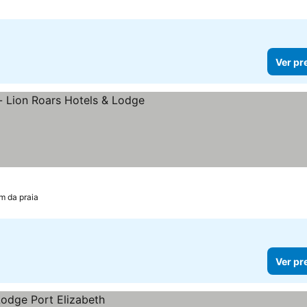
Ver pr
las
m da praia
Ver pr