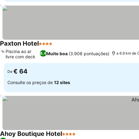
Paxton Hotel
4 Estrelas
Piscina ao ar
Muito boa
(3.908 pontuações)
8,4
a 6.9 km de 
livre com deck
€ 64
De
Consulte os preços de
12 sites
Ahoy Boutique Hotel
4 Estrelas