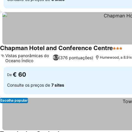
Chapman Hotel and Conference Centre
3 Estrel
Vistas panorâmicas do
(376 pontuações)
6,7
Humewood, a 8.9 km
Oceano Índico
€ 60
De
Consulte os preços de
7 sites
Escolha popular