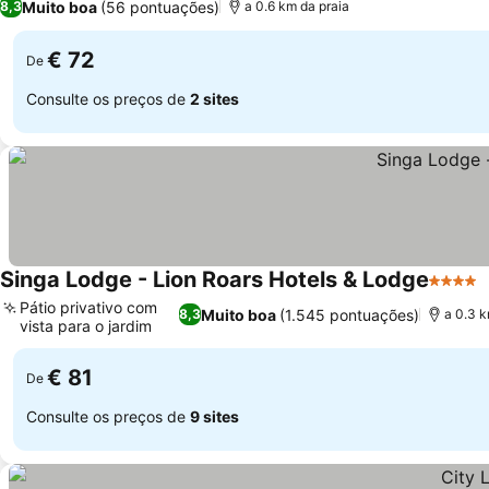
Muito boa
(56 pontuações)
8,3
a 0.6 km da praia
€ 72
De
Consulte os preços de
2 sites
Singa Lodge - Lion Roars Hotels & Lodge
4 Estre
Pátio privativo com
Muito boa
(1.545 pontuações)
8,3
a 0.3 k
vista para o jardim
€ 81
De
Consulte os preços de
9 sites