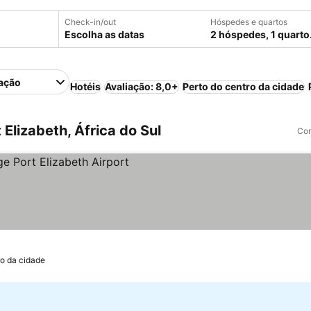
Check-in/out
Hóspedes e quartos
Escolha as datas
2 hóspedes, 1 quarto
ação
Hotéis
Avaliação: 8,0+
Perto do centro da cidade
Elizabeth, África do Sul
Com
ro da cidade