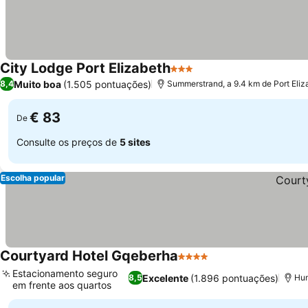
City Lodge Port Elizabeth
3 Estrelas
Muito boa
(1.505 pontuações)
8,4
Summerstrand, a 9.4 km de Port Eliz
€ 83
De
Consulte os preços de
5 sites
Escolha popular
Courtyard Hotel Gqeberha
4 Estrelas
Estacionamento seguro
Excelente
(1.896 pontuações)
8,5
Hum
em frente aos quartos