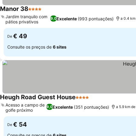
Manor 38
4 Estrelas
Jardim tranquilo com
Excelente
(993 pontuações)
9,0
a 0.4 km
pátios privativos
€ 49
De
Consulte os preços de
6 sites
Heugh Road Guest House
4 Estrelas
Acesso a campo de
Excelente
(351 pontuações)
9,0
a 5.9 km de
golfe próximo
€ 54
De
Consulte os preços de
6 sites