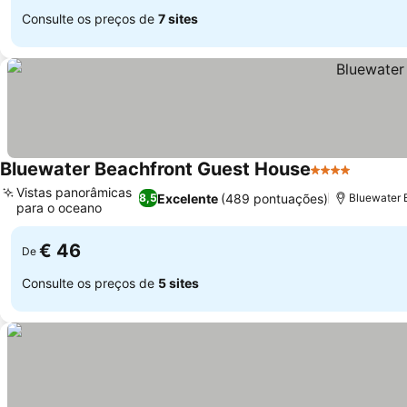
Consulte os preços de
7 sites
Bluewater Beachfront Guest House
4 Estrelas
Vistas panorâmicas
Excelente
(489 pontuações)
8,5
Bluewater B
para o oceano
€ 46
De
Consulte os preços de
5 sites