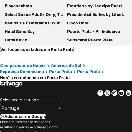
Playabachata
Emotions by Hodelpa Puerto Plata
Select Sosua Adults Only, Trademark by Wyndham All Inclusive
Presidential Suites by Lifestyle - All Inclusive
Peninsula Esmeralda Luxury Hotel & Villas
Coco Hotel
Hotel Sand Bay
Puerto Plata - All Inclusive
Hotel Kevin
Sunscape Puerto Plata
Casa Colonial Beach & Spa
Hotel Bachata
Ver todas as estadias em Porto Prata
The Ocean Club, a Luxury Collection Resort, Costa Norte
New Garden Hotel
Comparador de Hotéis
América do Sul
Casa Valeria Boutique Hotel
Hotel Coral Blanco
Repúbica Dominicana
Porto Prata
Porto Prata
Hotel Sosua Bay Resort
Hotel Voramar
Hotéis económicos em Porto Prata
Santa Fe Club
Facebook
Twitter
Insta
Yo
Selecione o seu país
Adicionar no Google
Encontre facilmente os nossos
resultados: adicione o trivago como