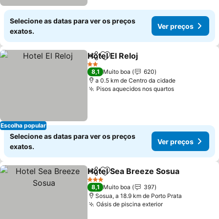
Selecione as datas para ver os preços
Ver preços
exatos.
Hotel El Reloj
Partilhar
Adicionar aos favoritos
2 Estrelas
8,1
Muito boa
620
a 0.5 km de Centro da cidade
Pisos aquecidos nos quartos
Escolha popular
Selecione as datas para ver os preços
Ver preços
exatos.
Hotel Sea Breeze Sosua
Partilhar
Adicionar aos favoritos
3 Estrelas
8,1
Muito boa
397
Sosua, a 18.9 km de Porto Prata
Oásis de piscina exterior