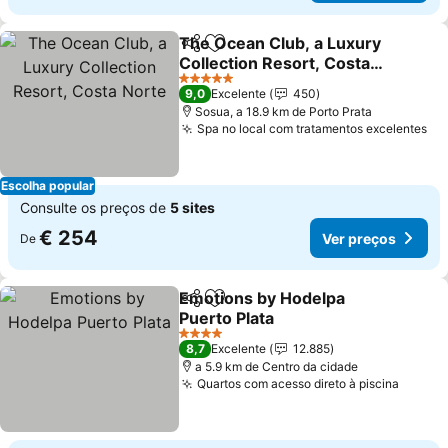
The Ocean Club, a Luxury
Partilhar
Adicionar aos favoritos
Collection Resort, Costa
Norte
5 Estrelas
9,0
Excelente
450
Sosua, a 18.9 km de Porto Prata
Spa no local com tratamentos excelentes
Escolha popular
Consulte os preços de
5 sites
€ 254
Ver preços
De
Emotions by Hodelpa
Partilhar
Adicionar aos favoritos
Puerto Plata
4 Estrelas
8,7
Excelente
12.885
a 5.9 km de Centro da cidade
Quartos com acesso direto à piscina