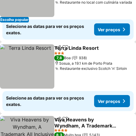
Restaurante no local com culinária variada
Escolha popular
Selecione as datas para ver os preços
Ver preços
exatos.
Terra Linda Resort
Partilhar
Adicionar aos favoritos
3 Estrelas
7,8
Boa
938
Sosua, a 19.1 km de Porto Prata
Restaurante exclusivo Scotch 'n' Sirloin
Selecione as datas para ver os preços
Ver preços
exatos.
Viva Heavens by
Partilhar
Adicionar aos favoritos
Wyndham, A Trademark
All Inclusive
4 Estrelas
8,3
Muito boa
5.143