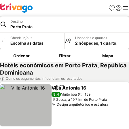
Favoritos
Iniciar
Me
Destino
Porto Prata
Check-in/out
Hóspedes e quartos
Escolha as datas
2 hóspedes, 1 quarto.
Ordenar
Filtrar
Mapa
Hotéis económicos em Porto Prata, Repúbica
Dominicana
Como os pagamentos influenciam os resultados
Villa Antonia 16
Partilhar
Adicionar aos favoritos
8,4
Muito boa
159
Sosua, a 19.7 km de Porto Prata
Design arquitetónico e estrutura