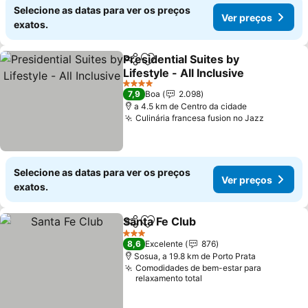
Selecione as datas para ver os preços
Ver preços
exatos.
Presidential Suites by
Partilhar
Adicionar aos favoritos
Lifestyle - All Inclusive
4 Estrelas
7,9
Boa
2.098
a 4.5 km de Centro da cidade
Culinária francesa fusion no Jazz
Selecione as datas para ver os preços
Ver preços
exatos.
Santa Fe Club
Partilhar
Adicionar aos favoritos
3 Estrelas
8,6
Excelente
876
Sosua, a 19.8 km de Porto Prata
Comodidades de bem-estar para
relaxamento total