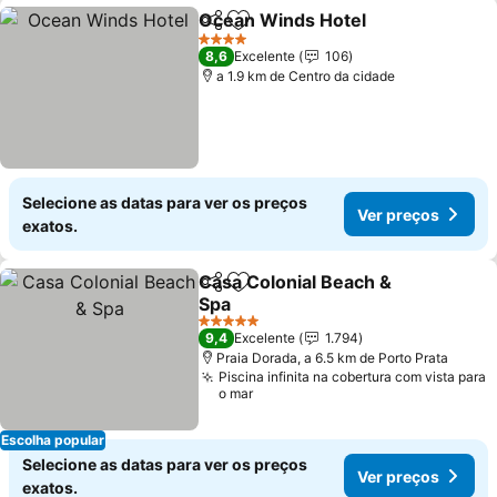
Ocean Winds Hotel
Partilhar
Adicionar aos favoritos
4 Estrelas
8,6
Excelente
106
a 1.9 km de Centro da cidade
Selecione as datas para ver os preços
Ver preços
exatos.
Casa Colonial Beach &
Partilhar
Adicionar aos favoritos
Spa
5 Estrelas
9,4
Excelente
1.794
Praia Dorada, a 6.5 km de Porto Prata
Piscina infinita na cobertura com vista para
o mar
Escolha popular
Selecione as datas para ver os preços
Ver preços
exatos.