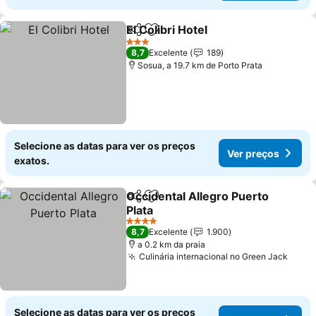
El Colibri Hotel
Partilhar
Adicionar aos favoritos
3 Estrelas
8,7
Excelente
189
Sosua, a 19.7 km de Porto Prata
Selecione as datas para ver os preços
Ver preços
exatos.
Occidental Allegro Puerto
Partilhar
Adicionar aos favoritos
Plata
4 Estrelas
8,7
Excelente
1.900
a 0.2 km da praia
Culinária internacional no Green Jack
Selecione as datas para ver os preços