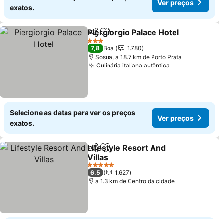
Ver preços
exatos.
Piergiorgio Palace Hotel
Partilhar
Adicionar aos favoritos
3 Estrelas
7,8
Boa
1.780
Sosua, a 18.7 km de Porto Prata
Culinária italiana autêntica
Selecione as datas para ver os preços
Ver preços
exatos.
Lifestyle Resort And
Partilhar
Adicionar aos favoritos
Villas
5 Estrelas
6,5
1.627
a 1.3 km de Centro da cidade