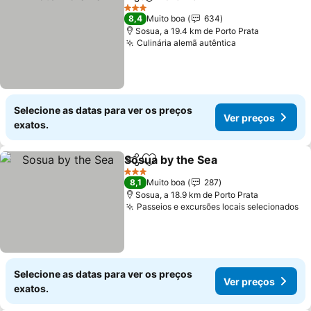
Partilhar
Adicionar aos favoritos
3 Estrelas
8,4
Muito boa
634
Sosua, a 19.4 km de Porto Prata
Culinária alemã autêntica
Selecione as datas para ver os preços
Ver preços
exatos.
Sosua by the Sea
Partilhar
Adicionar aos favoritos
3 Estrelas
8,1
Muito boa
287
Sosua, a 18.9 km de Porto Prata
Passeios e excursões locais selecionados
Selecione as datas para ver os preços
Ver preços
exatos.