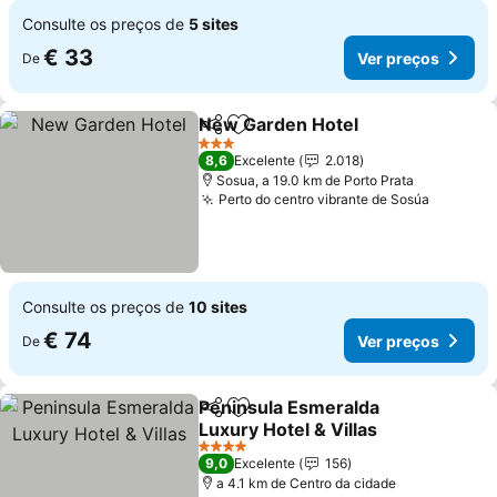
Consulte os preços de
5 sites
€ 33
Ver preços
De
New Garden Hotel
Partilhar
Adicionar aos favoritos
3 Estrelas
8,6
Excelente
2.018
Sosua, a 19.0 km de Porto Prata
Perto do centro vibrante de Sosúa
Consulte os preços de
10 sites
€ 74
Ver preços
De
Peninsula Esmeralda
Partilhar
Adicionar aos favoritos
Luxury Hotel & Villas
4 Estrelas
9,0
Excelente
156
a 4.1 km de Centro da cidade