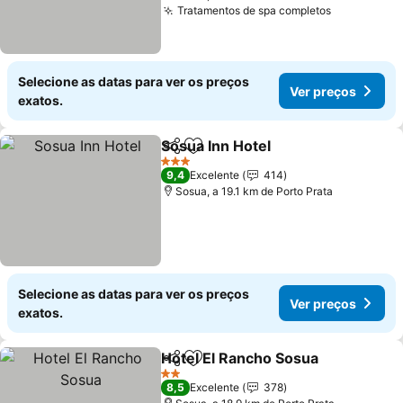
Tratamentos de spa completos
Selecione as datas para ver os preços
Ver preços
exatos.
Sosua Inn Hotel
Partilhar
Adicionar aos favoritos
3 Estrelas
9,4
Excelente
414
Sosua, a 19.1 km de Porto Prata
Selecione as datas para ver os preços
Ver preços
exatos.
Hotel El Rancho Sosua
Partilhar
Adicionar aos favoritos
2 Estrelas
8,5
Excelente
378