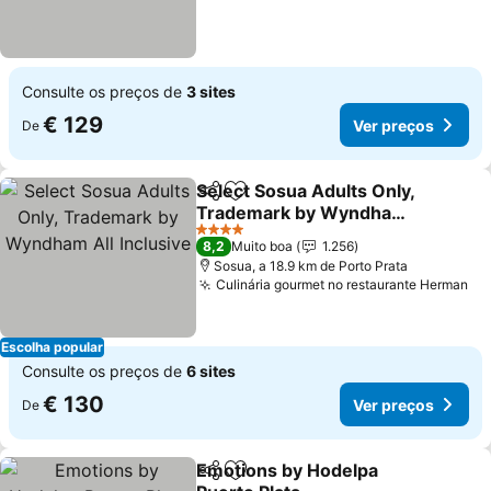
Consulte os preços de
3 sites
€ 129
Ver preços
De
Select Sosua Adults Only,
Partilhar
Adicionar aos favoritos
Trademark by Wyndham
All Inclusive
4 Estrelas
8,2
Muito boa
1.256
Sosua, a 18.9 km de Porto Prata
Culinária gourmet no restaurante Herman
Escolha popular
Consulte os preços de
6 sites
€ 130
Ver preços
De
Emotions by Hodelpa
Partilhar
Adicionar aos favoritos