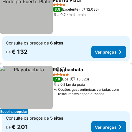
Puerto Plata
4 Estrelas
8,8
Excelente
12.085
a 0.2 km da praia
Consulte os preços de
6 sites
€ 132
Ver preços
De
Playabachata
Partilhar
Adicionar aos favoritos
5 Estrelas
7,8
Boa
15.326
a 0.1 km da praia
Opções gastronômicas variadas com
restaurantes especializados
Escolha popular
Consulte os preços de
5 sites
€ 201
Ver preços
De