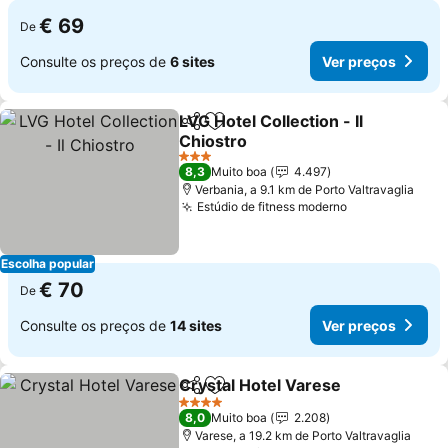
€ 69
De
Consulte os preços de
6 sites
Ver preços
LVG Hotel Collection - Il
Partilhar
Adicionar aos favoritos
Chiostro
3 Estrelas
8,3
Muito boa
4.497
Verbania, a 9.1 km de Porto Valtravaglia
Estúdio de fitness moderno
Escolha popular
€ 70
De
Consulte os preços de
14 sites
Ver preços
Crystal Hotel Varese
Partilhar
Adicionar aos favoritos
4 Estrelas
8,0
Muito boa
2.208
Varese, a 19.2 km de Porto Valtravaglia