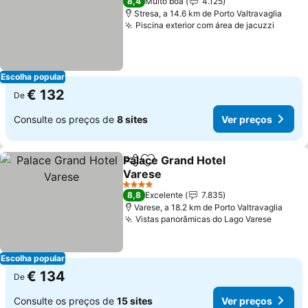
8,4
Muito boa
4.125
Stresa, a 14.6 km de Porto Valtravaglia
Piscina exterior com área de jacuzzi
Escolha popular
€ 132
De
Consulte os preços de
8 sites
Ver preços
Palace Grand Hotel
Partilhar
Adicionar aos favoritos
Varese
4 Estrelas
8,8
Excelente
7.835
Varese, a 18.2 km de Porto Valtravaglia
Vistas panorâmicas do Lago Varese
Escolha popular
€ 134
De
Consulte os preços de
15 sites
Ver preços