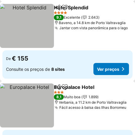
Hotel Splendid
Partilhar
Adicionar aos favoritos
4 Estrelas
9,1
Excelente
2.643
Baveno, a 14.8 km de Porto Valtravaglia
Jantar com vista panorâmica para o lago
€ 155
De
Consulte os preços de
8 sites
Ver preços
Europalace Hotel
Partilhar
Adicionar aos favoritos
3 Estrelas
8,1
Muito boa
1.899
Verbania, a 11.2 km de Porto Valtravaglia
Fácil acesso à balsa das Ilhas Borromeu