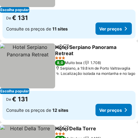
Escolha popular
€ 131
De
Consulte os preços de
11 sites
Ver preços
Hotel Serpiano Panorama
Partilhar
Adicionar aos favoritos
Retreat
3 Estrelas
8,0
Muito boa
1.708
Serpiano, a 19.8 km de Porto Valtravaglia
Localização isolada na montanha e no lago
Escolha popular
€ 131
De
Consulte os preços de
12 sites
Ver preços
Hotel Della Torre
Partilhar
Adicionar aos favoritos
3 Estrelas