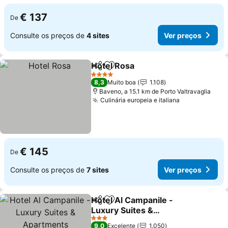
€ 137
De
Consulte os preços de
4 sites
Ver preços
Hotel Rosa
Partilhar
Adicionar aos favoritos
4 Estrelas
8,3
Muito boa
1.108
Baveno, a 15.1 km de Porto Valtravaglia
Culinária europeia e italiana
€ 145
De
Consulte os preços de
7 sites
Ver preços
Hotel Al Campanile -
Partilhar
Adicionar aos favoritos
Luxury Suites &
Apartments
3 Estrelas
9,0
Excelente
1.050