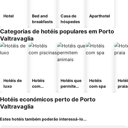
Hotel
Bed and
Casa de
Aparthotel
breakfasts
hóspedes
Categorias de hotéis populares em Porto
Valtravaglia
Hotéis de
Hotéis
Hotéis que
Hotéis
Hotéi
luxo
com
permitem
com spa
praia
piscinas
animais
Hotéis económicos perto de Porto
Valtravaglia
Estes hotéis também poderão interessá-lo...