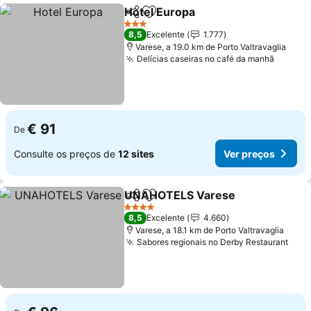
Hotel Europa
Partilhar
Adicionar aos favoritos
3 Estrelas
8,5
Excelente
1.777
Varese, a 19.0 km de Porto Valtravaglia
Delícias caseiras no café da manhã
€ 91
De
Consulte os preços de
12 sites
Ver preços
UNAHOTELS Varese
Partilhar
Adicionar aos favoritos
4 Estrelas
8,5
Excelente
4.660
Varese, a 18.1 km de Porto Valtravaglia
Sabores regionais no Derby Restaurant