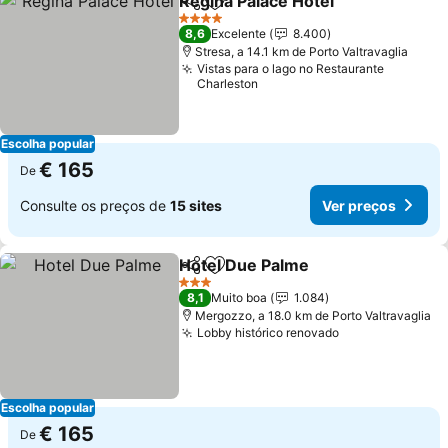
Regina Palace Hotel
Partilhar
Adicionar aos favoritos
4 Estrelas
8,6
Excelente
8.400
Stresa, a 14.1 km de Porto Valtravaglia
Vistas para o lago no Restaurante
Charleston
Escolha popular
€ 165
De
Consulte os preços de
15 sites
Ver preços
Hotel Due Palme
Partilhar
Adicionar aos favoritos
3 Estrelas
8,1
Muito boa
1.084
Mergozzo, a 18.0 km de Porto Valtravaglia
Lobby histórico renovado
Escolha popular
€ 165
De