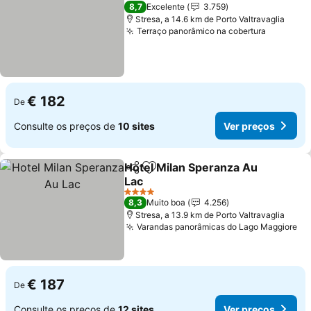
3 Estrelas
8,7
Excelente
3.759
Stresa, a 14.6 km de Porto Valtravaglia
Terraço panorâmico na cobertura
€ 182
De
Consulte os preços de
10 sites
Ver preços
Hotel Milan Speranza Au
Partilhar
Adicionar aos favoritos
Lac
4 Estrelas
8,3
Muito boa
4.256
Stresa, a 13.9 km de Porto Valtravaglia
Varandas panorâmicas do Lago Maggiore
€ 187
De
Consulte os preços de
12 sites
Ver preços