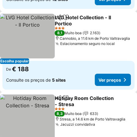
LVG Hotel Collection - Il
Partilhar
Adicionar aos favoritos
Portico
3 Estrelas
8,1
Muito boa
2.163
Cannobio, a 11.6 km de Porto Valtravaglia
Estacionamento seguro no local
Escolha popular
€ 188
De
Consulte os preços de
5 sites
Ver preços
Hotiday Room Collection
Partilhar
Adicionar aos favoritos
- Stresa
3 Estrelas
8,3
Muito boa
633
Stresa, a 14.6 km de Porto Valtravaglia
Jacuzzi convidativa