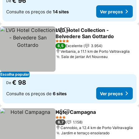
€ 96
De
Consulte os preços de
14 sites
Ver preços
LVG Hotel Collection -
Partilhar
Adicionar aos favoritos
Belvedere San Gottardo
4 Estrelas
8,5
Excelente
3.954
Verbania, a 11.1 km de Porto Valtravaglia
Sala de jantar Art Nouveau
Escolha popular
€ 98
De
Consulte os preços de
6 sites
Ver preços
Hotel Campagna
Partilhar
Adicionar aos favoritos
3 Estrelas
6,7
1.158
Cannobio, a 12.4 km de Porto Valtravaglia
Jardim e terraço ensolarado