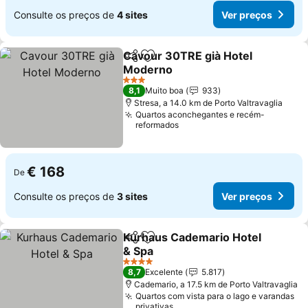
Consulte os preços de
4 sites
Ver preços
Cavour 30TRE già Hotel
Partilhar
Adicionar aos favoritos
Moderno
3 Estrelas
8,1
Muito boa
933
Stresa, a 14.0 km de Porto Valtravaglia
Quartos aconchegantes e recém-
reformados
€ 168
De
Consulte os preços de
3 sites
Ver preços
Kurhaus Cademario Hotel
Partilhar
Adicionar aos favoritos
& Spa
4 Estrelas
8,7
Excelente
5.817
Cademario, a 17.5 km de Porto Valtravaglia
Quartos com vista para o lago e varandas
privativas