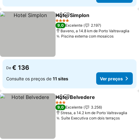
Hotel Simplon
Partilhar
Adicionar aos favoritos
4 Estrelas
9,0
Excelente
2.197
Baveno, a 14.8 km de Porto Valtravaglia
Piscina externa com mosaicos
€ 136
De
Consulte os preços de
11 sites
Ver preços
Hotel Belvedere
Partilhar
Adicionar aos favoritos
3 Estrelas
9,0
Excelente
3.256
Stresa, a 14.2 km de Porto Valtravaglia
Suíte Executiva com dois terraços