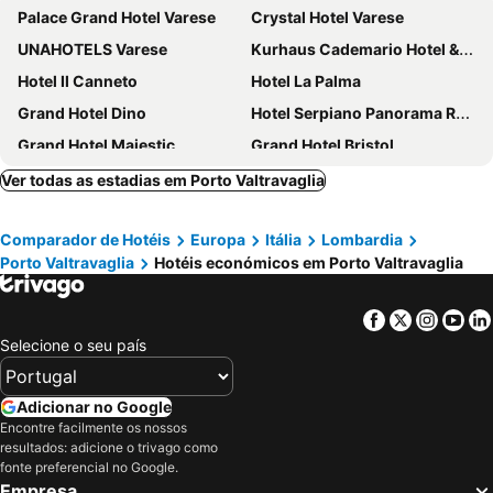
Palace Grand Hotel Varese
Crystal Hotel Varese
UNAHOTELS Varese
Kurhaus Cademario Hotel & Spa
Hotel Il Canneto
Hotel La Palma
Grand Hotel Dino
Hotel Serpiano Panorama Retreat
Grand Hotel Majestic
Grand Hotel Bristol
Hotel Montegrino Lakeview
Albergo Paradiso
Ver todas as estadias em Porto Valtravaglia
Regina Palace Hotel
Osteria delle 3V
Comparador de Hotéis
Europa
Itália
Lombardia
Park Hotel Italia
Grand Hotel Des Iles Borromees
Porto Valtravaglia
Hotéis económicos em Porto Valtravaglia
Hotel Royal
Hotel Villa e Palazzo Aminta
Caroline Hotel
Resort Collina d'Oro
Facebook
Twitter
Insta
Yo
LVG Hotel Collection - Il Portico
Hotel Campagna
Selecione o seu país
Hotel Da Cesare
Hotel Meeting
Hotel Della Torre
Hotel Azalea
Adicionar no Google
Encontre facilmente os nossos
Hotel Grotto Bagat
Hotel San Giacomo
resultados: adicione o trivago como
Hotel Internazionale Luino
Relais Villa Porta
fonte preferencial no Google.
Empresa