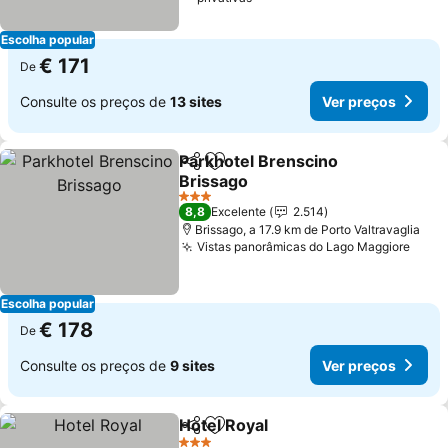
Escolha popular
€ 171
De
Consulte os preços de
13 sites
Ver preços
Parkhotel Brenscino
Partilhar
Adicionar aos favoritos
Brissago
3 Estrelas
8,8
Excelente
2.514
Brissago, a 17.9 km de Porto Valtravaglia
Vistas panorâmicas do Lago Maggiore
Escolha popular
€ 178
De
Consulte os preços de
9 sites
Ver preços
Hotel Royal
Partilhar
Adicionar aos favoritos