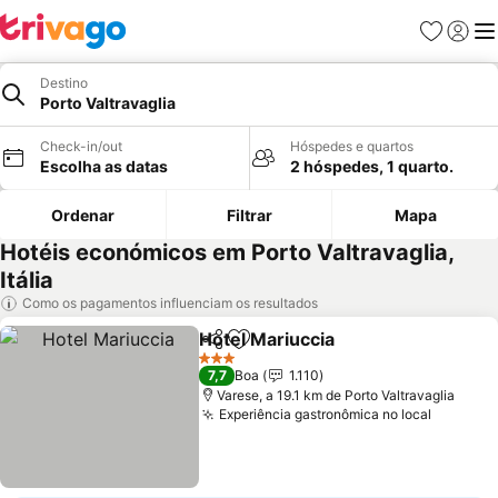
Favoritos
Iniciar
Me
Destino
Porto Valtravaglia
Check-in/out
Hóspedes e quartos
Escolha as datas
2 hóspedes, 1 quarto.
Ordenar
Filtrar
Mapa
Hotéis económicos em Porto Valtravaglia,
Itália
Como os pagamentos influenciam os resultados
Hotel Mariuccia
Partilhar
Adicionar aos favoritos
3 Estrelas
7,7
Boa
1.110
Varese, a 19.1 km de Porto Valtravaglia
Experiência gastronômica no local