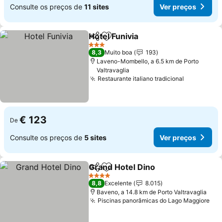
Consulte os preços de
11 sites
Ver preços
Hotel Funivia
Partilhar
Adicionar aos favoritos
3 Estrelas
8,3
Muito boa
193
Laveno-Mombello, a 6.5 km de Porto
Valtravaglia
Restaurante italiano tradicional
€ 123
De
Consulte os preços de
5 sites
Ver preços
Grand Hotel Dino
Partilhar
Adicionar aos favoritos
4 Estrelas
8,8
Excelente
8.015
Baveno, a 14.8 km de Porto Valtravaglia
Piscinas panorâmicas do Lago Maggiore