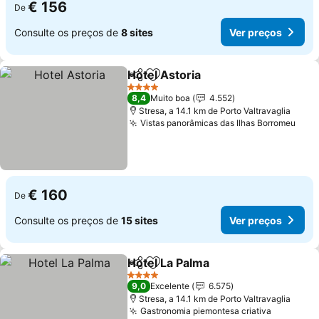
€ 156
De
Consulte os preços de
8 sites
Ver preços
Hotel Astoria
Partilhar
Adicionar aos favoritos
4 Estrelas
8,4
Muito boa
4.552
Stresa, a 14.1 km de Porto Valtravaglia
Vistas panorâmicas das Ilhas Borromeu
€ 160
De
Consulte os preços de
15 sites
Ver preços
Hotel La Palma
Partilhar
Adicionar aos favoritos
4 Estrelas
9,0
Excelente
6.575
Stresa, a 14.1 km de Porto Valtravaglia
Gastronomia piemontesa criativa