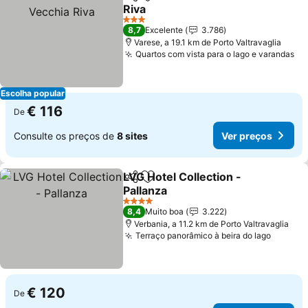
Partilhar
Adicionar aos favoritos
Riva
3 Estrelas
8,7
Excelente
3.786
Varese, a 19.1 km de Porto Valtravaglia
Quartos com vista para o lago e varandas
Escolha popular
€ 116
De
Consulte os preços de
8 sites
Ver preços
LVG Hotel Collection -
Partilhar
Adicionar aos favoritos
Pallanza
4 Estrelas
8,4
Muito boa
3.222
Verbania, a 11.2 km de Porto Valtravaglia
Terraço panorâmico à beira do lago
€ 120
De