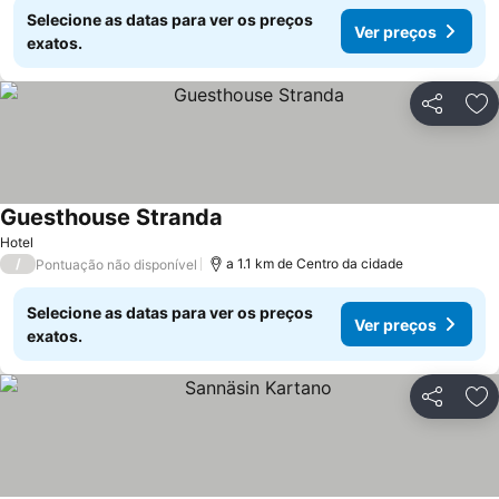
Selecione as datas para ver os preços
Ver preços
exatos.
Partilhar
Ad
Guesthouse Stranda
Hotel
/
a 1.1 km de Centro da cidade
Pontuação não disponível
Selecione as datas para ver os preços
Ver preços
exatos.
Partilhar
Ad