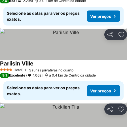
7,6
Boa
2.298
a 0.2 km de Centro da cidade
Selecione as datas para ver os preços
Ver preços
exatos.
Partilhar
Ad
Pariisin Ville
Hotel
Saunas privativas no quarto
4 Estrelas
9,1
Excelente
1.062
a 0.4 km de Centro da cidade
Selecione as datas para ver os preços
Ver preços
exatos.
Partilhar
Ad