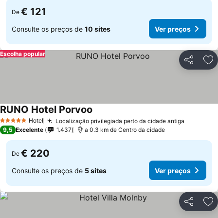
€ 121
De
Consulte os preços de
10 sites
Ver preços
Escolha popular
Partilhar
Ad
RUNO Hotel Porvoo
Hotel
Localização privilegiada perto da cidade antiga
5 Estrelas
9,5
Excelente
1.437
a 0.3 km de Centro da cidade
€ 220
De
Consulte os preços de
5 sites
Ver preços
Partilhar
Ad