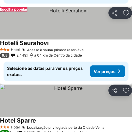
Escolha popular
Partilhar
Ad
Hotelli Seurahovi
Hotel
Acesso à sauna privada reservável
3 Estrelas
6,8
2.449
a 0.1 km de Centro da cidade
Selecione as datas para ver os preços
Ver preços
exatos.
Partilhar
Ad
Hotel Sparre
Hotel
Localização privilegiada perto da Cidade Velha
3 Estrelas