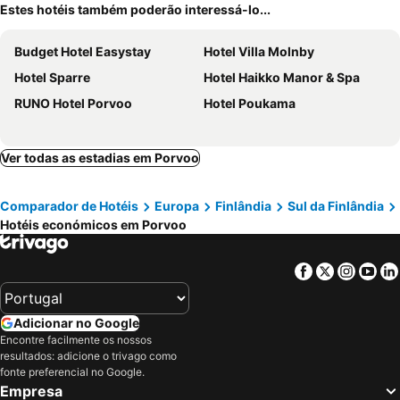
Estes hotéis também poderão interessá-lo...
Budget Hotel Easystay
Hotel Villa Molnby
Hotel Sparre
Hotel Haikko Manor & Spa
RUNO Hotel Porvoo
Hotel Poukama
Ver todas as estadias em Porvoo
Comparador de Hotéis
Europa
Finlândia
Sul da Finlândia
Hotéis económicos em Porvoo
Facebook
Twitter
Insta
Yo
Adicionar no Google
Encontre facilmente os nossos
resultados: adicione o trivago como
fonte preferencial no Google.
Empresa