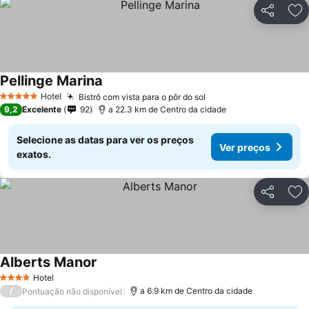
Partilhar
Ad
Pellinge Marina
Hotel
Bistrô com vista para o pôr do sol
5 Estrelas
9,2
Excelente
92
a 22.3 km de Centro da cidade
Selecione as datas para ver os preços
Ver preços
exatos.
Partilhar
Ad
Alberts Manor
Hotel
4 Estrelas
/
a 6.9 km de Centro da cidade
Pontuação não disponível