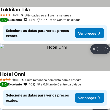
Tukkilan Tila
Hotel
Atividades ao ar livre na natureza
4 Estrelas
8,9
Excelente
446
a 7.7 km de Centro da cidade
Selecione as datas para ver os preços
Ver preços
exatos.
Partilhar
Ad
Hotel Onni
Hotel
Suíte romântica com vista para a catedral
4 Estrelas
9,0
Excelente
402
a 0.6 km de Centro da cidade
Selecione as datas para ver os preços
Ver preços
exatos.