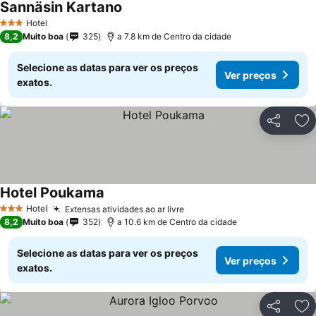
Sannäsin Kartano
Hotel
3 Estrelas
8,2
Muito boa
325
a 7.8 km de Centro da cidade
Selecione as datas para ver os preços
Ver preços
exatos.
Partilhar
Ad
Hotel Poukama
Hotel
Extensas atividades ao ar livre
3 Estrelas
8,2
Muito boa
352
a 10.6 km de Centro da cidade
Selecione as datas para ver os preços
Ver preços
exatos.
Partilhar
Ad