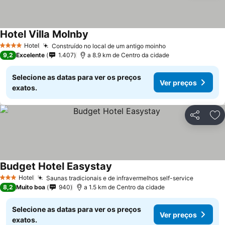
Hotel Villa Molnby
Hotel
Construído no local de um antigo moinho
4 Estrelas
9,2
Excelente
1.407
a 8.9 km de Centro da cidade
Selecione as datas para ver os preços
Ver preços
exatos.
Partilhar
Ad
Budget Hotel Easystay
Hotel
Saunas tradicionais e de infravermelhos self-service
3 Estrelas
8,2
Muito boa
940
a 1.5 km de Centro da cidade
Selecione as datas para ver os preços
Ver preços
exatos.