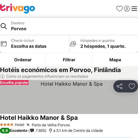
Favoritos
Iniciar
Me
Destino
Porvoo
Check-in/out
Hóspedes e quartos
Escolha as datas
2 hóspedes, 1 quarto.
Ordenar
Filtrar
Mapa
Hotéis económicos em Porvoo, Finlândia
Como os pagamentos influenciam os resultados
Escolha popular
Partilhar
Ad
Hotel Haikko Manor & Spa
Hotel
Perto da Velha Porvoo
4 Estrelas
8,6
Excelente
7.665
a 5.1 km de Centro da cidade