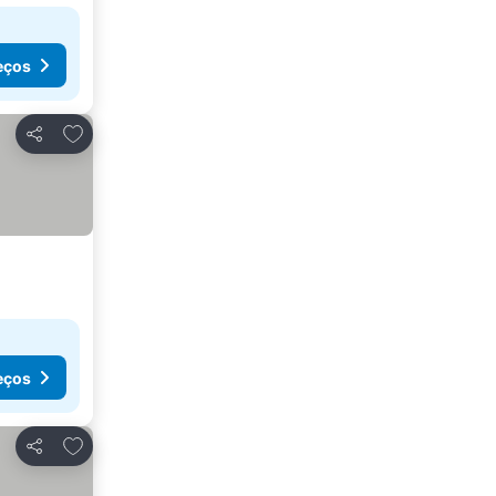
eços
Adicionar aos favoritos
Partilhar
eços
Adicionar aos favoritos
Partilhar