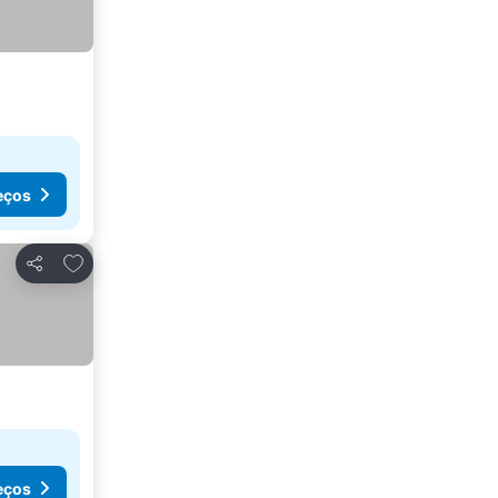
eços
Adicionar aos favoritos
Partilhar
eços