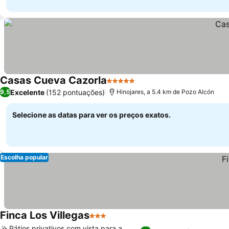
Casas Cueva Cazorla
5 Estrelas
Excelente
(152 pontuações)
9,5
Hinojares, a 5.4 km de Pozo Alcón
Selecione as datas para ver os preços exatos.
Escolha popular
Finca Los Villegas
3 Estrelas
Pátios privativos com vista para a