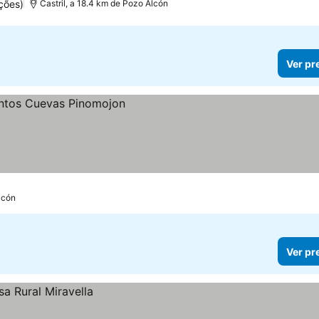
ções)
Castril, a 18.4 km de Pozo Alcón
Ver pr
lcón
Ver pr