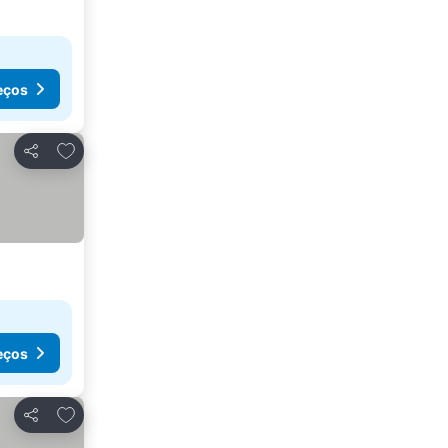
eços
Adicionar aos favoritos
Partilhar
eços
Adicionar aos favoritos
Partilhar