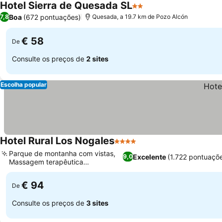
Hotel Sierra de Quesada SL
2 Estrelas
Boa
(672 pontuações)
7,8
Quesada, a 19.7 km de Pozo Alcón
€ 58
De
Consulte os preços de
2 sites
Escolha popular
Hotel Rural Los Nogales
4 Estrelas
Parque de montanha com vistas,
Excelente
(1.722 pontuaçõ
9,0
Massagem terapêutica
excepcional
€ 94
De
Consulte os preços de
3 sites