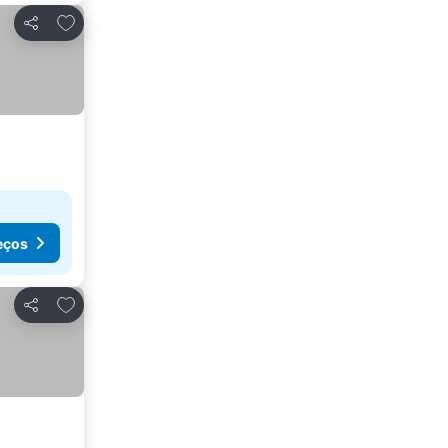
Adicionar aos favoritos
Partilhar
eços
Adicionar aos favoritos
Partilhar