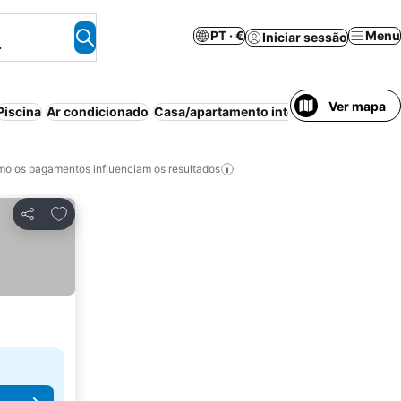
PT · €
Menu
Iniciar sessão
.
Ver mapa
Piscina
Ar condicionado
Casa/apartamento inteiro
Animais perm
o os pagamentos influenciam os resultados
Adicionar aos favoritos
Partilhar