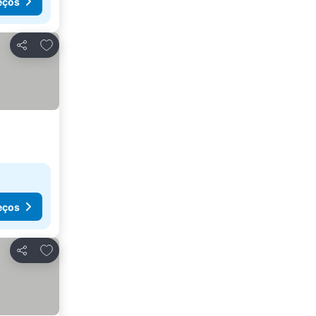
eços
Adicionar aos favoritos
Partilhar
eços
Adicionar aos favoritos
Partilhar