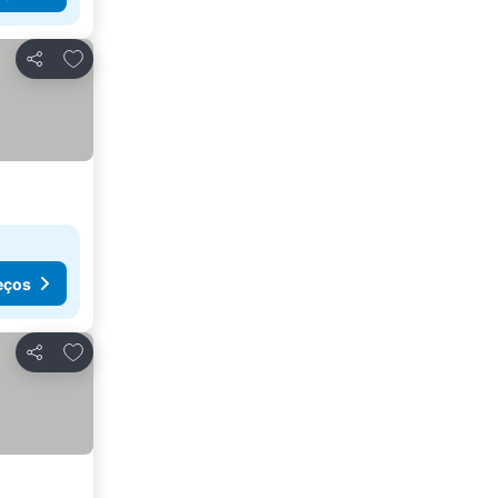
Adicionar aos favoritos
Partilhar
eços
Adicionar aos favoritos
Partilhar