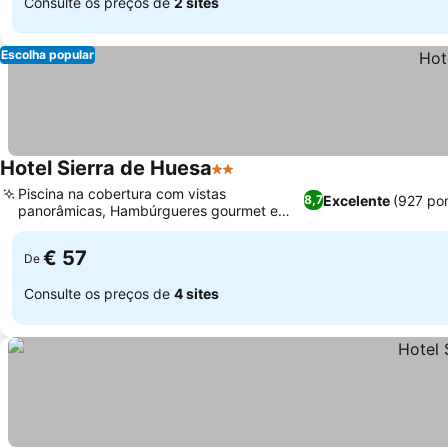
Consulte os preços de
2 sites
Escolha popular
Hotel Sierra de Huesa
2 Estrelas
Piscina na cobertura com vistas
Excelente
(927 po
8,7
panorâmicas, Hambúrgueres gourmet e
especialidades locais
€ 57
De
Consulte os preços de
4 sites