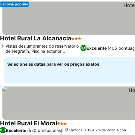
Escolha popular
Hotel Rural La Alcanacia
3 Estrelas
Vistas deslumbrantes do reservatório
Excelente
(405 pontuaç
8,9
de Negratín, Piscina exterior
charmosa
Selecione as datas para ver os preços exatos.
Hotel Rural El Moral
3 Estrelas
Excelente
(570 pontuações)
9,3
Cazorla, a 12.4 km de Pozo Alcón