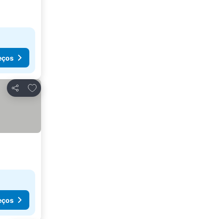
eços
Adicionar aos favoritos
Partilhar
eços