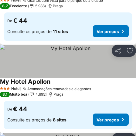
Hotel
Quartos com vista para o parque ou a cidade
3 Estrelas
8,7
Excelente
5.988
Praga
€ 44
De
Consulte os preços de
11 sites
Ver preços
Partilhar
Ad
My Hotel Apollon
Hotel
Acomodações renovadas e elegantes
3 Estrelas
8,1
Muito boa
4.695
Praga
€ 44
De
Consulte os preços de
8 sites
Ver preços