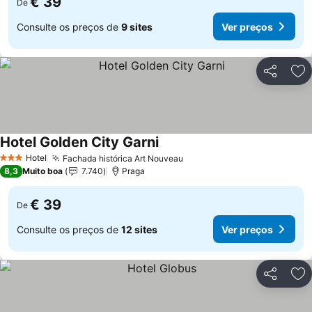
€ 39
De
Consulte os preços de
9 sites
Ver preços
Partilhar
Ad
Hotel Golden City Garni
Hotel
Fachada histórica Art Nouveau
3 Estrelas
8,3
Muito boa
7.740
Praga
€ 39
De
Consulte os preços de
12 sites
Ver preços
Partilhar
Ad