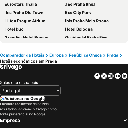
Eurostars Thalia
a&o Praha Rhea
ibis Praha Old Town
Exe City Park
Hilton Prague Atrium
ibis Praha Mala Strana
Hotel Duo
Hotel Bologna
Grandior Hotel Prague
Occidental Praha Five
Royal Court Hotel
Gallery Hotel SIS
Hotel Golf Prague
Don Giovanni Hotel Prague - Great Hotels of The World
Comparador de Hotéis
Europa
República Checa
Praga
Hotéis económicos em Praga
AXA Hotel
Hotel Relax Inn
Quentin Prague Hotel
Grand Hotel Prague Towers
Facebook
Twitter
Insta
Yo
Central Hotel Prague
Grand Majestic Hotel Prague
Selecione o seu país
MeetMe23
Pension Prague City
Holiday Inn Prague By Ihg
The Cloud One Prague
Adicionar no Google
Hotel Belvedere
Adria Hotel Prague
Encontre facilmente os nossos
resultados: adicione o trivago como
Prague Centre Plaza
Áurea Legends
fonte preferencial no Google.
Empresa
Hotel Royal Prague
Metropolitan Old Town Hotel - Czech Leading Hotels