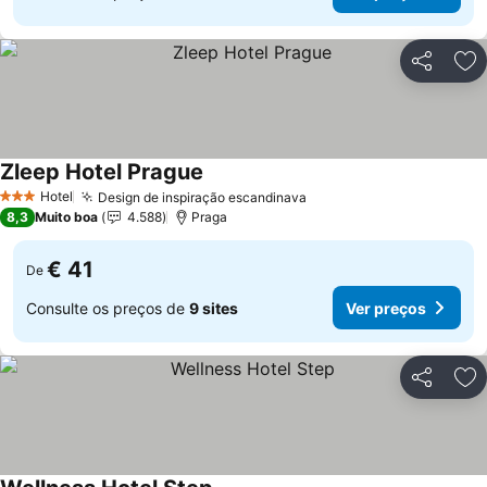
Partilhar
Ad
Zleep Hotel Prague
Hotel
Design de inspiração escandinava
3 Estrelas
8,3
Muito boa
4.588
Praga
€ 41
De
Consulte os preços de
9 sites
Ver preços
Partilhar
Ad