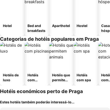
Hotel
Bed and
Aparthotel
Hostel
Casa
breakfasts
hósp
Categorias de hotéis populares em Praga
Hotéis de
Hotéis
Hotéis que
Hotéis
Hoté
luxo
com
permitem
com spa
com
piscinas
animais
esta
ment
Hotéis económicos perto de Praga
Estes hotéis também poderão interessá-lo...