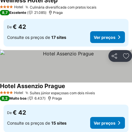
Wellness Hotel Step
Hotel
Culinária diversificada com pratos locais
4 Estrelas
8,7
Excelente
21.085
Praga
€ 42
De
Consulte os preços de
17 sites
Ver preços
Partilhar
Ad
Hotel Assenzio Prague
Hotel
Suítes júnior espaçosas com dois níveis
4 Estrelas
8,2
Muito boa
6.437
Praga
€ 42
De
Consulte os preços de
15 sites
Ver preços