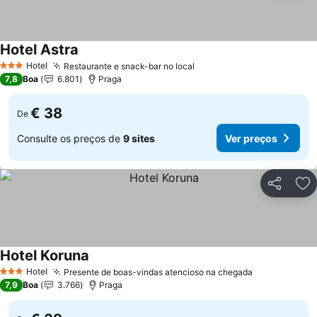
Hotel Astra
Hotel
Restaurante e snack-bar no local
3 Estrelas
7,8
Boa
6.801
Praga
€ 38
De
Consulte os preços de
9 sites
Ver preços
Partilhar
Ad
Hotel Koruna
Hotel
Presente de boas-vindas atencioso na chegada
3 Estrelas
7,9
Boa
3.766
Praga