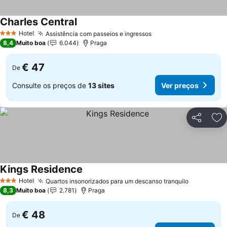
Charles Central
Hotel
Assistência com passeios e ingressos
3 Estrelas
8,4
Muito boa
6.044
Praga
€ 47
De
Consulte os preços de
13 sites
Ver preços
Partilhar
Ad
Kings Residence
Hotel
Quartos insonorizados para um descanso tranquilo
3 Estrelas
8,3
Muito boa
2.781
Praga
€ 48
De