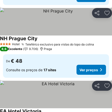
Partilhar
Ad
NH Prague City
Hotel
Teleférico exclusivo para vistas do topo da colina
4 Estrelas
8,6
Excelente
9.706
Praga
€ 48
De
Consulte os preços de
17 sites
Ver preços
Partilhar
Ad
EA Hotel Victoria