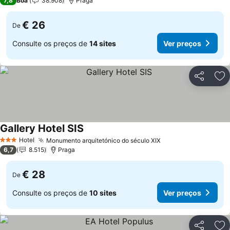
7,8
Boa
38.908
Praga
€ 26
De
Consulte os preços de
14 sites
Ver preços
Partilhar
Ad
Gallery Hotel SIS
Hotel
Monumento arquitetónico do século XIX
3 Estrelas
6,7
8.515
Praga
€ 28
De
Consulte os preços de
10 sites
Ver preços