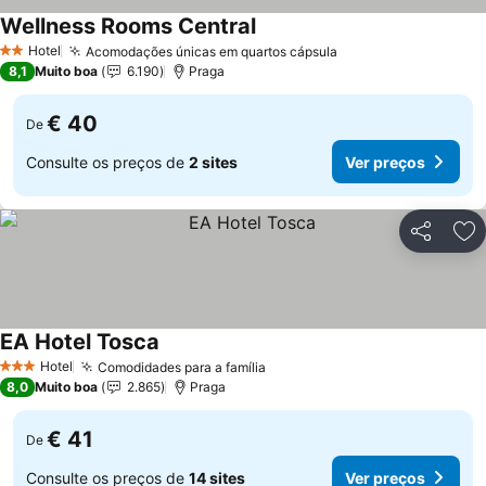
Wellness Rooms Central
Hotel
Acomodações únicas em quartos cápsula
2 Estrelas
8,1
Muito boa
6.190
Praga
€ 40
De
Consulte os preços de
2 sites
Ver preços
Partilhar
Ad
EA Hotel Tosca
Hotel
Comodidades para a família
3 Estrelas
8,0
Muito boa
2.865
Praga
€ 41
De
Consulte os preços de
14 sites
Ver preços