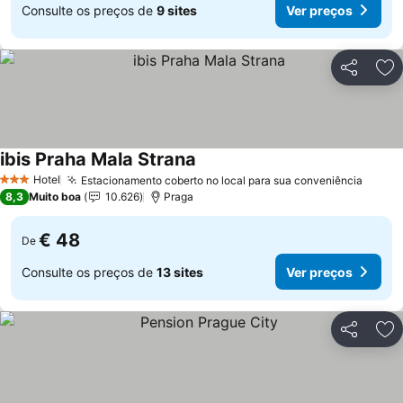
Consulte os preços de
9 sites
Ver preços
Partilhar
Ad
ibis Praha Mala Strana
Hotel
Estacionamento coberto no local para sua conveniência
3 Estrelas
8,3
Muito boa
10.626
Praga
€ 48
De
Consulte os preços de
13 sites
Ver preços
Partilhar
Ad