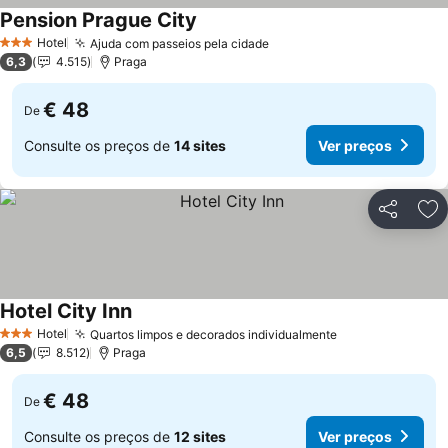
Pension Prague City
Hotel
Ajuda com passeios pela cidade
3 Estrelas
6,3
4.515
Praga
€ 48
De
Consulte os preços de
14 sites
Ver preços
Partilhar
Ad
Hotel City Inn
Hotel
Quartos limpos e decorados individualmente
3 Estrelas
6,5
8.512
Praga
€ 48
De
Consulte os preços de
12 sites
Ver preços