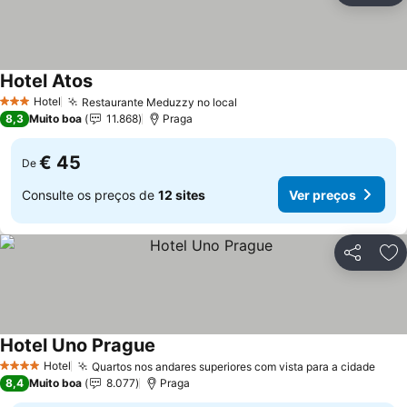
Hotel Atos
Hotel
Restaurante Meduzzy no local
3 Estrelas
8,3
Muito boa
11.868
Praga
€ 45
De
Consulte os preços de
12 sites
Ver preços
Partilhar
Ad
Hotel Uno Prague
Hotel
Quartos nos andares superiores com vista para a cidade
4 Estrelas
8,4
Muito boa
8.077
Praga