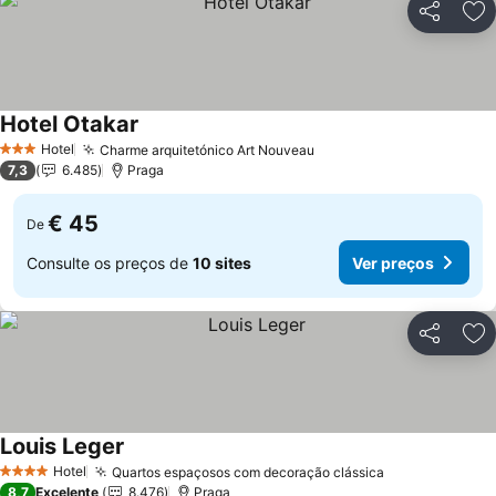
Partilhar
Ad
Hotel Otakar
Hotel
Charme arquitetónico Art Nouveau
3 Estrelas
7,3
6.485
Praga
€ 45
De
Consulte os preços de
10 sites
Ver preços
Partilhar
Ad
Louis Leger
Hotel
Quartos espaçosos com decoração clássica
4 Estrelas
8,7
Excelente
8.476
Praga