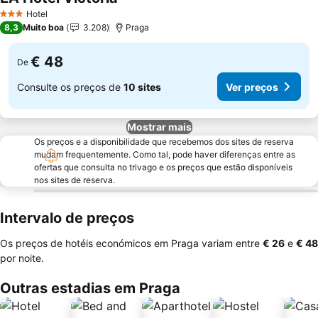
Hotel
3 Estrelas
8,3
Muito boa
3.208
Praga
€ 48
De
Consulte os preços de
10 sites
Ver preços
Mostrar mais
Os preços e a disponibilidade que recebemos dos sites de reserva
mudam frequentemente. Como tal, pode haver diferenças entre as
ofertas que consulta no trivago e os preços que estão disponíveis
nos sites de reserva.
Intervalo de preços
Os preços de hotéis económicos em Praga variam entre
‎€ 26
e
‎€ 48
por noite.
Outras estadias em Praga