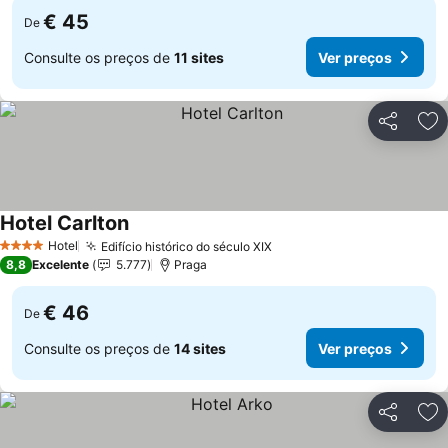
€ 45
De
Consulte os preços de
11 sites
Ver preços
Partilhar
Ad
Hotel Carlton
Hotel
Edifício histórico do século XIX
4 Estrelas
8,8
Excelente
5.777
Praga
€ 46
De
Consulte os preços de
14 sites
Ver preços
Partilhar
Ad