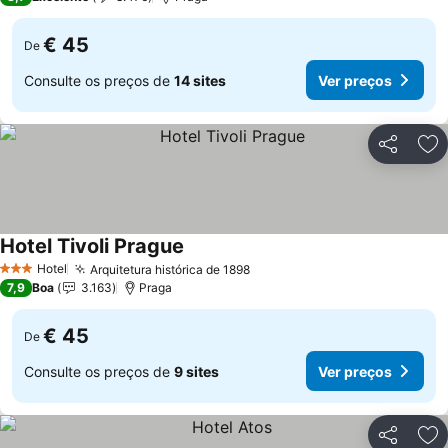
€ 45
De
Consulte os preços de
14 sites
Ver preços
Partilhar
Ad
Hotel Tivoli Prague
Hotel
Arquitetura histórica de 1898
3 Estrelas
7,9
Boa
3.163
Praga
€ 45
De
Consulte os preços de
9 sites
Ver preços
Partilhar
Ad