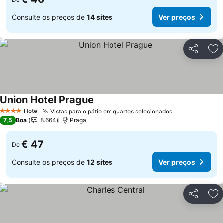
Consulte os preços de
14 sites
Ver preços
Partilhar
Ad
Union Hotel Prague
Hotel
Vistas para o pátio em quartos selecionados
4 Estrelas
7,5
Boa
8.664
Praga
€ 47
De
Consulte os preços de
12 sites
Ver preços
Partilhar
Ad