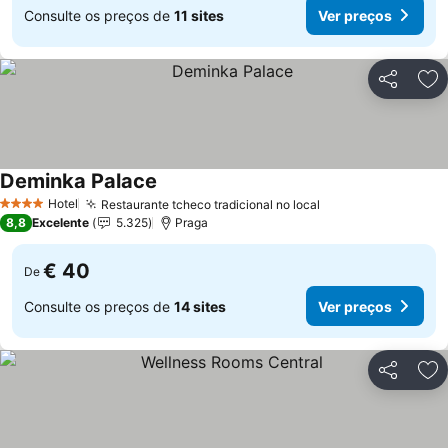
Consulte os preços de
11 sites
Ver preços
Partilhar
Ad
Deminka Palace
Hotel
Restaurante tcheco tradicional no local
4 Estrelas
8,8
Excelente
5.325
Praga
€ 40
De
Consulte os preços de
14 sites
Ver preços
Partilhar
Ad