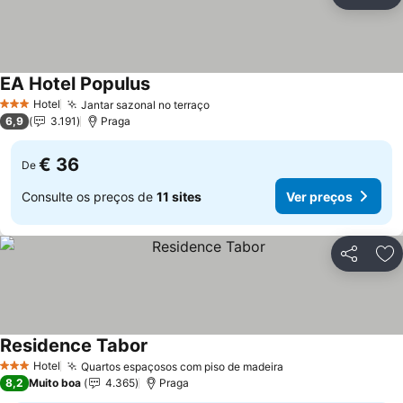
Partilhar
Ad
EA Hotel Populus
Hotel
Jantar sazonal no terraço
3 Estrelas
6,9
3.191
Praga
€ 36
De
Consulte os preços de
11 sites
Ver preços
Partilhar
Ad
Residence Tabor
Hotel
Quartos espaçosos com piso de madeira
3 Estrelas
8,2
Muito boa
4.365
Praga