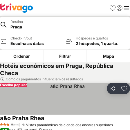
Favoritos
Iniciar
Me
Destino
Praga
Check-in/out
Hóspedes e quartos
Escolha as datas
2 hóspedes, 1 quarto.
Ordenar
Filtrar
Mapa
Hotéis económicos em Praga, República
Checa
Como os pagamentos influenciam os resultados
Escolha popular
Partilhar
Ad
a&o Praha Rhea
Hotel
Vistas panorâmicas da cidade dos andares superiores
3 Estrelas