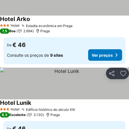
Hotel Arko
Hotel
Estadia econômica em Praga
3 Estrelas
7,5
Boa
2.694
Praga
€ 46
De
Consulte os preços de
9 sites
Ver preços
Partilhar
Ad
Hotel Lunik
Hotel
Edifício histórico do século XIX
3 Estrelas
8,5
Excelente
3.130
Praga
€ 46
De