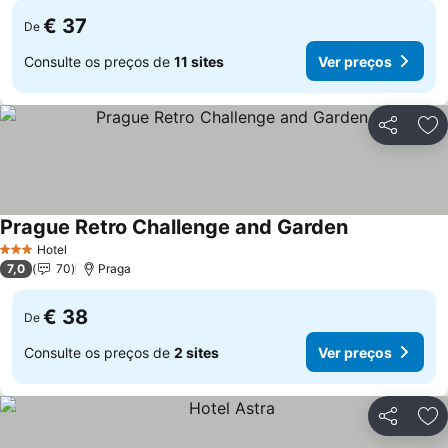
€ 37
De
Consulte os preços de
11 sites
Ver preços
Partilhar
Ad
Prague Retro Challenge and Garden
Hotel
3 Estrelas
7,0
70
Praga
€ 38
De
Consulte os preços de
2 sites
Ver preços
Partilhar
Ad