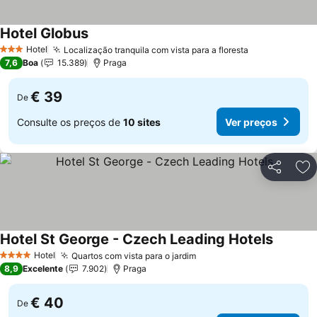
Hotel Globus
Hotel
Localização tranquila com vista para a floresta
3 Estrelas
7,6
Boa
15.389
Praga
€ 39
De
Consulte os preços de
10 sites
Ver preços
Partilhar
Ad
Hotel St George - Czech Leading Hotels
Hotel
Quartos com vista para o jardim
4 Estrelas
8,9
Excelente
7.902
Praga
€ 40
De