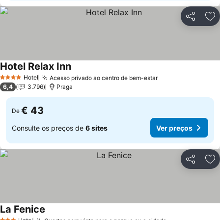
Partilhar
Ad
Hotel Relax Inn
Hotel
Acesso privado ao centro de bem-estar
4 Estrelas
6,4
3.796
Praga
€ 43
De
Consulte os preços de
6 sites
Ver preços
Partilhar
Ad
La Fenice